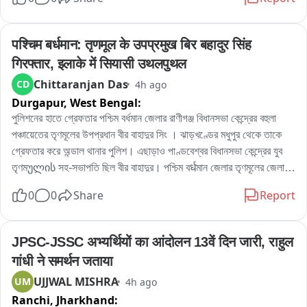
হচ্ছে, বাড়ছে দুর্ঘটনার আশঙ্কাও। বিষয়টি নিয়ে পুরসভায় লিখিত অভিযোগ জমা 
দেওয়ার পাশাপাশি প্রশাসনের হস্তক্ষেপের দাবি জানিয়েছেন তাঁরা。

এলাকার বিজেপি কর্মী রোহিত দে জানান, এলাকাবাসীর অভিযোগের ভিত্তিতেই তাঁরা 
पश्चिम बर्धमान: तृणमूल के उपप्रमुख बिर बहादुर सिंह 
পুরসভায় স্মারকলিপি জমা দিয়েছেন। তাঁর দাবি, নির্মাণসামগ্রী মাসের পর মাস রাস্তার 
गिरफ्तार, इलाके में सियासी उथलपुथल
উপর পড়ে থাকায় রাস্তা কার্যত সরু হয়ে গিয়েছে। বর্ষাকালে বালি ও অন্যান্য সামগ্রী 
Chittaranjan Das
CD
4h ago
নিকাশি ব্যবস্থা আটকে দিচ্ছে, ফলে জল জমার সমস্যাও বাড়ছে। রাতের অন্ধকারে 
Durgapur,
West Bengal:
ভারী ডাম্পার ও লরিতে মালপত্র নামানোর ফলে রাস্তারও ক্ষতি হচ্ছে বলে অভিযোগ 
করেন তিনি। প্রশাসনের তরফে প্রয়োজনীয় ব্যবস্থা নেওয়ার দাবি জানিয়ে তিনি 
পুলিশনের হাতে গ্রেফতার পশ্চিম বর্ধমান জেলার রাণীগঞ্জ বিধানসভা কেন্দ্রের বহুলা 
বলেন, আইনি পথেই এই সমস্যার সমাধান চান তাঁরা。

পঞ্চায়েতের তৃণমূলের উপপ্রধান বীর বাহাদুর সিং । ঝাড়খণ্ডের মধুপুর থেকে তাকে 
অন্যদিকে আর এক বিজেপি কর্মী অভিজিৎ বিশ্বাসের অভিযোগ, দীর্ঘদিন ধরে এই 
গ্রেফতার করে অন্ডাল থানার পুলিশ। এছাড়াও পাণ্ডবেশ্বর বিধানসভা কেন্দ্রের যুব 
পরিস্থিতি চললেও কোনও কার্যকর পদক্ষেপ নেওয়া হয়নি। তাঁর দাবি, নির্মাণস্থলে বড় 
তৃণমულის সহ-সভাপতি ছিল বীর বাহাদুর। পশ্চিম বर्धমান জেলার তৃণমূলের জেলা 
বড় কাঠের বোর্ড ও পেরেক ছড়িয়ে থাকায় শিশু-সহ পথচলতি মানুষের আহত হওয়ার 
সভাপতিপত্তি তথা পাণ্ডবেশ্বরের তৃণমূল প্রার্থী নরেন্দ্রনাথ চক্রবর্তীর খাস লোক 
0
0
Share
Report
আশঙ্কা রয়েছে। নিত্যদিন ছোটখাটো দুর্ঘটনাও ঘটছে। 그는 অভিযোগ করেন, 
বলেও পরিচিত ছিল এই বীর বাহাদুর। এলাকায় সন্ত্রাস তোলাবাজি সহ একাধিক 
অতীতে প্রভাবশালীদের মদতে এই ধরনের অনিয়ম চলেছে। বর্তমান প্রশাসনের কাছে 
অভিযোগে গ্রেফতার এই বীর বাহাদুর。
দ্রুত ব্যবস্থা নিয়ে রাস্তা দখলমুক্ত ও নিরাপদ করার আবেদন জানান তিনি。

JPSC-JSSC अभ्यर्थियों का आंदोलन 13वें दिन जारी, राहुल 
বিজেপির দাবি, রাস্তা থেকে অবিলম্বে নির্মাণসামগ্রী সরিয়ে স্বাভাবিক যান চলাচল 
गांधी ने समर्थन जताया
নিশ্চিত করতে হবে এবং ভবিষ্যতে যাতে জনসাধারণের ভোগান্তি না হয়, সে বিষয়ে 
UJJWAL MISHRA
UM
4h ago
প্রশাসনকে কড়া নজরদারি করতে হবে。

Ranchi,
Jharkhand: