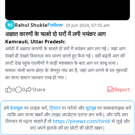
Rahul Shukla
RS
20 Jun 2024, 07:55 am
Follow
अज्ञात कारणों के चलते दो घरों में लगी भयंकर आग
Kamrauli,
Uttar Pradesh:
अमेठी में अज्ञात कारणों के चलते दो घरों में भयंकर आग लग गई। जहां आग 
देखते ही देखते विकराल रूप धारण करते हुए फैल गई। वहीं बढ़ती आग की 
लपटें देख पहुंच ग्रामीणों ने कड़ी मशक्कत के बाद आग पर काबू पाया। 
मामला जामों थाना क्षेत्र के जेनपुर गांव का है, जहां आग लगने से घर गृहस्थी 
का सारा समान जलकर राख हो गया।
0
0
Share
Report
हमें
फेसबुक
पर लाइक करें,
ट्विटर
पर फॉलो और
यूट्यूब
पर सब्सक्राइब्ड करें
ताकि आप ताजा खबरें और लाइव अपडेट्स प्राप्त कर सकें| और यदि आप
विस्तार से पढ़ना चाहते हैं तो
https://pinewz.com/hindi
से जुड़े और
पाए अपने इलाके की हर छोटी सी छोटी खबर|