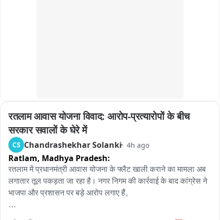
हुई है, लेकिन हाईवे कब तक खुलेगा, इस पर अभी कुछ भी कह पाना मुश्किल 
है।
रतलाम आवास योजना विवाद: आरोप-प्रत्यारोपों के बीच 
सरकार सवालों के घेरे में
Chandrashekhar Solanki
CS
4h ago
Ratlam,
Madhya Pradesh:
रतलाम में प्रधानमंत्री आवास योजना के फ्लैट खाली कराने का मामला अब 
लगातार तूल पकड़ता जा रहा है। नगर निगम की कार्रवाई के बाद कांग्रेस ने 
भाजपा और प्रशासन पर बड़े आरोप लगाए हैं。

कांग्रेस नेता पारस सकलेचा का कहना है कि गरीब परिवारों से पहले 20 