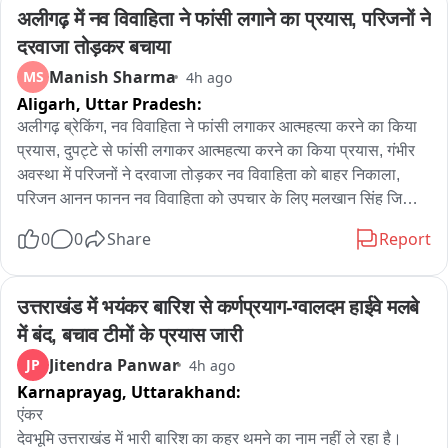
अलीगढ़ में नव विवाहिता ने फांसी लगाने का प्रयास, परिजनों ने 
दरवाजा तोड़कर बचाया
Manish Sharma
MS
4h ago
Aligarh,
Uttar Pradesh:
अलीगढ़ ब्रेकिंग, नव विवाहिता ने फांसी लगाकर आत्महत्या करने का किया 
प्रयास, दुपट्टे से फांसी लगाकर आत्महत्या करने का किया प्रयास, गंभीर 
अवस्था में परिजनों ने दरवाजा तोड़कर नव विवाहिता को बाहर निकाला, 
परिजन आनन फानन नव विवाहिता को उपचार के लिए मलखान सिंह जिला 
अस्पताल लेकर पहुंचे, मलखान सिंह जिला अस्पताल से महिला को मेडिकल 
0
0
Share
Report
कॉलेज के लिए किया रेफर, अलीगढ़ के थाना गांधी पार्क के इलाके के 
अंबेडकर कॉलोनी की घटना
उत्तराखंड में भयंकर बारिश से कर्णप्रयाग-ग्वालदम हाईवे मलबे 
में बंद, बचाव टीमों के प्रयास जारी
Jitendra Panwar
JP
4h ago
Karnaprayag,
Uttarakhand:
एंकर

देवभूमि उत्तराखंड में भारी बारिश का कहर थमने का नाम नहीं ले रहा है। 