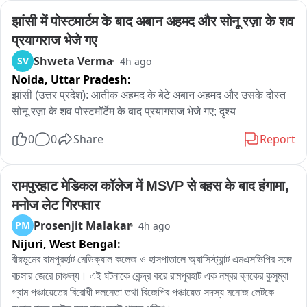
झांसी में पोस्टमार्टम के बाद अबान अहमद और सोनू रज़ा के शव 
प्रयागराज भेजे गए
Shweta Verma
SV
4h ago
Noida,
Uttar Pradesh:
झांसी (उत्तर प्रदेश): आतीक अहमद के बेटे अबान अहमद और उसके दोस्त 
सोनू रज़ा के शव पोस्टमॉर्टेम के बाद प्रयागराज भेजे गए; दृश्य
0
0
Share
Report
रामपुरहाट मेडिकल कॉलेज में MSVP से बहस के बाद हंगामा, 
मनोज लेट गिरफ्तार
Prosenjit Malakar
PM
4h ago
Nijuri,
West Bengal:
বীরভূমের রামপুরহাট মেডিক্যাল কলেজ ও হাসপাতালে অ্যাসিস্ট্যান্ট এমএসভিপির সঙ্গে 
বচসার জেরে চাঞ্চল্য। এই ঘটনাকে কেন্দ্র করে রামপুরহাট এক নম্বর ব্লকের কুসুম্বা 
গ্রাম পঞ্চায়েতের বিরোধী দলনেতা তথা বিজেপির পঞ্চায়েত সদস্য মনোজ লেটকে 