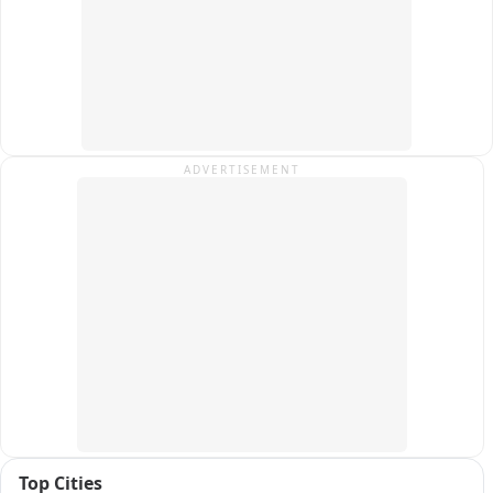
कार्यकर्ताओं ने चेतावनी दी है कि यदि जल्द निर्णय नहीं लिया गया, तो वे 
संवैधानिक दायरे में रहकर बड़ा जन-आंदोलन करेंगे.

फिलहाल इस पूरे घटनाक्रम का वीडियो सोशल मीडिया पर वायरल हो रहा है 
और क्षेत्र में राजनैतिक चर्चा का विषय बना हुआ है.
ADVERTISEMENT
Top Cities