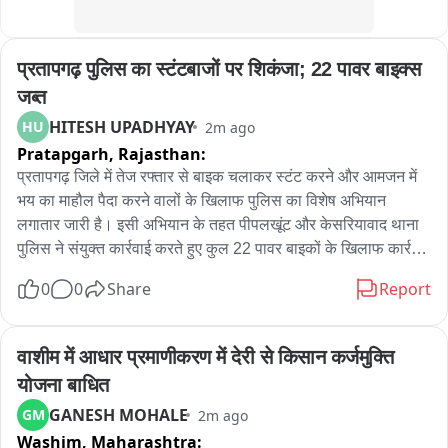
रहे भ्रामक समाचारों से बचें और सफाई व्यवस्था में सहयोग करें। किसी भी 
समस्या की जानकारी तुरंत निगम को देने को कहा गया है。

प्रतापगढ़ पुलिस का स्टंटबाजों पर शिकंजा; 22 पावर बाइक्स 
स्थानीय दुकानदार राजकुमार ने बताया कि नालों पर अतिक्रमण के कारण 
जब्त
गायत्री मंदिर क्षेत्र में पानी भर गया था। वहीं महेंद्र सिंह, विष्णु कुमार, शेखर 
HITESH UPADHYAY
HU
2m ago
सैनी, विजेंद्र सेन और भूरी खान सहित अन्य व्यापारियों ने भी बेहतर सफाई 
Pratapgarh,
Rajasthan:
व्यवस्था की मांग उठाई है।
प्रतापगढ़ जिले में तेज रफ्तार से बाइक चलाकर स्टंट करने और आमजन में 
भय का माहौल पैदा करने वालों के खिलाफ पुलिस का विशेष अभियान 
लगातार जारी है। इसी अभियान के तहत पीपलखूंट और केसरियावाद थाना 
पुलिस ने संयुक्त कार्रवाई करते हुए कुल 22 पावर बाइकों के खिलाफ कार्रवाई 
की। इनमें पीपलखूंट पुलिस ने 12 पावर बाइकों को मोटर वाहन अधिनियम 
0
0
Share
Report
की धारा 207 के तहत जब्त किया, जबकि केसरियावाद पुलिस ने 10 
मोटरसाइकिलों को डिटेन किया। यह कार्रवाई पुलिस अधीक्षक विशाल 
जांगिड़ के निर्देशन में की गई। पीपलखूंट थाना प्रभारी मनीष वैष्णव और 
वाशीम में आधार प्रमाणीकरण में देरी से किसान कर्जमुक्ति 
केसरियावाद थाना प्रभारी रमेशचन्द्र के नेतृत्व में गठित पुलिस टीमों ने 
योजना बाधित
अपने-अपने थाना क्षेत्रों में तेज गति से बाइक चलाकर स्टंट करने, रील्स 
GANESH MOHALE
GM
2m ago
बनाने और आमजन में दहशत फैलाने वाले युवकों के खिलाफ अभियान 
Washim,
Maharashtra:
चलाया। पुलिस के अनुसार कुछ युवक अलग-अगल नामों से ग्रुप बनाकर 