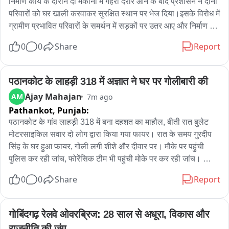
निर्माण कार्य के दौरान दो मकानों में गहरी दरारें आने के बाद प्रशासन ने दोनों 
परिवारों को घर खाली करवाकर सुरक्षित स्थान पर भेज दिया।इसके विरोध में 
ग्रामीण प्रभावित परिवारों के समर्थन में सड़कों पर उतर आए और निर्माण 
कंपनी का घेराव करते हुए मुआवजा, पुनर्वास और जिम्मेदारों के खिलाफ 
0
0
Share
Report
कार्रवाई की मांग की। मौके पर पहुंचे विधायक पूर्ण चंद ठाकुर ने प्रभावित 
परिवारों को न्याय दिलाने का आश्वासन दिया, जबकि प्रशासन ने कहा कि 
लोगों की सुरक्षा को देखते हुए एहतियातन यह कदम उठाया गया है。
पठानकोट के लाहड़ी 318 में अज्ञात ने घर पर गोलीबारी की
Ajay Mahajan
AM
7m ago
Pathankot,
Punjab:
पठानकोट के गांव लाहड़ी 318 में बना दहशत का माहौल, बीती रात बुलेट 
मोटरसाइकिल सवार दो लोग द्वारा किया गया फायर। रात के समय गुरदीप 
सिंह के घर हुआ फायर, गोली लगी शीशे और दीवार पर। मौके पर पहुंची 
पुलिस कर रही जांच, फोरेंसिक टीम भी पहुंची मोके पर कर रही जांच। 
पठानकोट जिले के गांव लाहड़ी 318 में अज्ञात व्यक्तियों ने घर को निशाना 
0
0
Share
Report
बनाकर फायरिंग कर दी। घर के अंदर गोली दीवार और शीशे पर लगी गई। 
मौके पर पुलिस और फोरेंसिक टीम जांच में जुटी है। बता दे कि जैसे ही घटना 
हुई इलाके में हड़कंप मच गया और लोग अपने घरों से बाहर निकल आए। 
गोबिंदगढ़ रेलवे ओवरब्रिज: 28 साल से अधूरा, विकास और 
सूचना मिलते ही पुलिस और फॉरेंसिक टीम मौके पर पहुंची और घटनास्थल से 
राजनीति की जंग