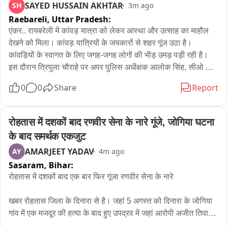
SAYED HUSSAIN AKHTAR
SH
3m ago
शातिर किस्म के अपराधी हैं, जिन पर गाजियाबाद, संभल, बिजनौर और हापुड़ 
Raebareli,
Uttar Pradesh:
में विद्युत तार चोरी और आर्म्स एक्ट से संबंधित 7 दर्जन 84 से भी अधिक 
आपराधिक मामले दर्ज हैं. फिलहाल, पुलिस ने संबंधित धाराओं में केस दर्ज कर 
एंकर.. रायबरेली में कांवड़ यात्रा को लेकर आस्था और उत्साह का माहौल 
सभी अभियुक्तों के खिलाफ कार्रवाई शुरू कर दी है.
देखने को मिला। कांवड़ यात्रियों के जयकारों से शहर गूंज उठा है। 
कांवड़ियों के स्वागत के लिए जगह-जगह लोगों की भीड़ उमड़ पड़ी रही है। 
इस दौरान त्रिपुला चौराहे पर अपर पुलिस अधीक्षक आलोक सिंह, सीओ 
सिटी आशीष निगम व शहर कोतवाल शिव शंकर सिंह समेत पुलिसकर्मियों ने 
0
0
Share
Report
कांवड़ियों पर पुष्पवर्षा कर उनका स्वागत किया। पुलिस अधिकारियों ने 
कांवड़ियों को पानी, फल और मिठाई वितरित कर उन्हें मंगलमय यात्रा की 
शुभकामनाएं दीं। वहीं, समाजवादी पार्टी के प्रदेश सचिव डॉ. शशिकांत शर्मा ने 
रोहतास में दशकों बाद रणवीर सेना के नारे गूंजे, जोगिया घटना 
भी ढोल-नगाड़ों के साथ कांवड़ियों का स्वागत किया। उन्होंने पुष्पवर्षा कर 
के बाद समर्थक एकजुट
कांवड़ियों का उत्साह वर्धन किया
AMARJEET YADAV
AY
4m ago
Sasaram,
Bihar:
रोहतास में दशकों बाद एक बार फिर गूंजा रणवीर सेना के नारे

खबर रोहतास जिला के दिनारा से है। जहां 5 अगस्त को दिनारा के जोगिया 
गांव में एक मजदूर की हत्या के बाद हुए उपद्रव में जहां आरोपी अजीत तिवारी 
के घर को आग के हवाले कर दिया गया था तथा कई वाहन जला दिए गए थे। 