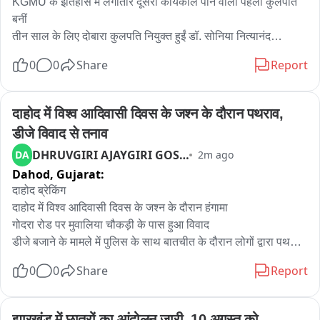
KGMU के इतिहास में लगातार दूसरा कार्यकाल पाने वाली पहली कुलपति 
बनीं

तीन साल के लिए दोबारा कुलपति नियुक्त हुईं डॉ. सोनिया नित्यानंद

दोबारा नियुक्ति से KGMU में उनके नेतृत्व को मिलेगा विस्तार

0
0
Share
Report
विश्वविद्यालय में उनके नेतृत्व और कार्यों को लगातार आगे बढ़ने की उम्मीद
दाहोद में विश्व आदिवासी दिवस के जश्न के दौरान पथराव, 
डीजे विवाद से तनाव
DHRUVGIRI AJAYGIRI GOSWAMI
DA
2m ago
Dahod,
Gujarat:
दाहोद ब्रेकिंग

दाहोद में विश्व आदिवासी दिवस के जश्न के दौरान हंगामा

गोदरा रोड पर मुवालिया चौकड़ी के पास हुआ विवाद

डीजे बजाने के मामले में पुलिस के साथ बातचीत के दौरान लोगों द्वारा पथराव

पथराव होने पर पुलिस ने छोड़े आंसू गैस के गोले

0
0
Share
Report
पथराव की घटना से कई वाहनों को हुआ भारी नुकसान

पूरा इलाका पुलिस छावनी में तब्दील

आदिवासी समाज द्वारा डीजे पर प्रतिबंध लगाया गया था

झारखंड में छात्रों का आंदोलन जारी, 10 अगस्त को 