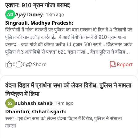
एक्शन: 910 ग्राम गांजा बरामद
Ajay Dubey
AD
13m ago
Singrauli,
Madhya Pradesh:
सिंगरौली में गांजा तस्करों पर पुलिस का बड़ा एक्शन! दो दिन में 4 ठिकानों पर 
पुलिस की ताबड़तोड़ कार्रवाई... 4 आरोपियों के कब्जे से 910 ग्राम गांजा 
बरामद... जब्त गांजे की कीमत करीब 11 हजार 500 रुपये... विंध्यनगर-जयंंत 
पुलिस ने 3 आरोपियों से पकड़ा 621 ग्राम गांजा... बैढ़न पुलिस ने बलियरी में 
289 ग्राम गांजा किया जब्त... चारों आरोपियों पर NDPS एक्ट के तहत 
0
0
Share
Report
केस दर्ज... सिंगरौली जिले में अवैध गांजा की बिक्री और तस्करी के खिलाफ 
सिंगरौली पुलिस ने लगातार कार्रवाई करते हुए चार अलग-अलग स्थानों से 
910 ग्राम गांजा बरामद किया है। पुलिस ने कार्रवाई के दौरान चार आरोपियों 
वंदना विहार में प्रार्थना सभा को लेकर विरोध, पुलिस ने मामला 
को पकड़ा और सभी के खिलाफ NDPS एक्ट की धारा 8/20(बी) के तहत 
नियंत्रण में लिया
अलग-अलग मामले दर्ज किए हैं। पुलिस के मुताबिक थाना विंध्यनगर और 
subhash saheb
SS
14m ago
चौकी जयंंत की संयुक्त टीम ने गांजा बिक्री के खिलाफ तीन अलग-अलग 
Dhamtari,
Chhattisgarh:
स्थानों पर कार्रवाई की। इस दौरान अनिल उर्फ भोला कुशवाहा से 252 
ग्राम, कुसुम देवी से 168 ग्राम और आशीष कुमार सोनी से 201 ग्राम गांजा 
स्लग - प्रार्थना सभा को लेकर वंदना विहार में विरोध, पुलिस ने संभाला 
बरामद किया गया। तीनों के कब्जे से कुल 621 ग्राम गांजा जब्त किया गया। 
मामला

वहीं बैढ़न थाना पुलिस ने बलियरी क्षेत्र में कार्रवाई करते हुए 24 वर्षीय करण 