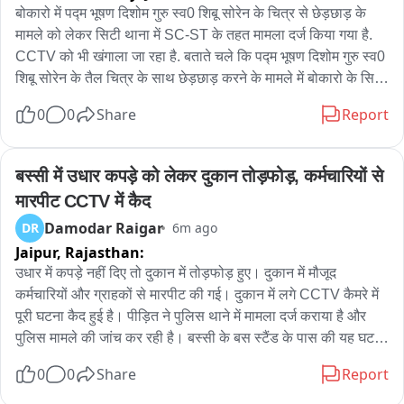
बोकारो में पद्म भूषण दिशोम गुरु स्व0 शिबू सोरेन के चित्र से छेड़छाड़ के 
मामले को लेकर सिटी थाना में SC-ST के तहत मामला दर्ज किया गया है. 
CCTV को भी खंगाला जा रहा है. बताते चले कि पद्म भूषण दिशोम गुरु स्व0 
शिबू सोरेन के तैल चित्र के साथ छेड़छाड़ करने के मामले में बोकारो के सिटी 
थाना में प्राथमिकी दर्ज की गई है. बताया जा रहा है कि बीती रात सेक्टर-1 
0
0
Share
Report
टाउन हॉल के समीप लगे गुरुजी के तैल चित्र के ऊपर किसी असामाजिक 
तत्वों ने स्व0 पंडित गौरी शंकर का फोटो लगा कर उसे ढक दिया था. जब 
समर्थकों को इसकी जानकारी मिली तो वे आक्रोशित हो गए. बड़ी संख्या में 
बस्सी में उधार कपड़े को लेकर दुकान तोड़फोड़, कर्मचारियों से 
गुरुजी के समर्थक तुरन्त मौके पर पहुंचे और दूसरे फोटो को हटाया गया. 
मारपीट CCTV में कैद
इसके बाद सभी सिटी थाना पहुंचे और दोषियों पर कड़ी कार्रवाई की मांग की. 
Damodar Raigar
DR
6m ago
सिटी थाना प्रभारी सुदामा दास ने मामले की गंभीरता को देखते हुए तुरंत मौके 
Jaipur,
Rajasthan:
पर पहुंचकर जायजा लिया. पुलिस ने SC-ST एक्ट सहित अन्य गंभीर धाराओं 
में मामला दर्ज कर जांच शुरू कर दी है. समर्थकों ने कहा कि दिशोम गुरु का 
उधार में कपड़े नहीं दिए तो दुकान में तोड़फोड़ हुए। दुकान में मौजूद 
अपमान बर्दाश्त नहीं किया जाएगा. वहीं पुलिस ने आश्वासन दिया है कि दोषियों 
कर्मचारियों और ग्राहकों से मारपीट की गई। दुकान में लगे CCTV कैमरे में 
की पहचान कर जल्द गिरफ्तारी की जाएगी. बोकारो के सिटी डीएसपी राजीव 
पूरी घटना कैद हुई है। पीड़ित ने पुलिस थाने में मामला दर्ज कराया है और 
रंजन ने कहा कि पूरे मामले की जांच की जा रही है.
पुलिस मामले की जांच कर रही है। बस्सी के बस स्टैंड के पास की यह घटना 
है।
0
0
Share
Report