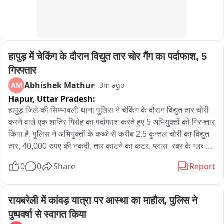
हापुड़ में चेकिंग के दौरान विद्युत तार चोर गैंग का पर्दाफाश, 5 
गिरफ्तार
Abhishek Mathur
AM
3m ago
Hapur,
Uttar Pradesh:
हापुड़ जिले की सिम्भावली थाना पुलिस ने चेकिंग के दौरान विद्युत तार चोरी 
करने वाले एक शातिर गिरोह का पर्दाफाश करते हुए 5 अभियुक्तों को गिरफ्तार 
किया है. पुलिस ने अभियुक्तों के कब्जे से करीब 2.5 कुन्तल चोरी का विद्युत 
तार, 40,000 रुपए की नकदी, तार काटने का कटर, प्लास, रबर के ग्लव्स, 
हुक, एक तमंचा, कारतूस, 4 चाकू और घटना में इस्तेमाल की गई 2 गाड़ियां 
0
0
Share
Report
वेन्यू कार व रॉयल एनफील्ड बाइक बरामद की हैं. पकड़े गए अभियुक्तों की 
पहचान मोनिश, अरबाज, नाजिम निवासी अमरोहा तथा नौशाद व जमशेद 
निवासी बिजनौर के रूप में हुई है. पूछताछ में अभियुक्तों ने बाबूगढ़, बहादुरगढ़, 
रायबरेली में कांवड़ यात्रा पर आस्था का माहौल, पुलिस ने 
गाजियाबाद, मेरठ और संभल जैसे कई क्षेत्रों में विद्युत तार चोरी की घटनाओं 
पुष्पवर्षा से स्वागत किया
को अंजाम देना स्वीकार किया है. पुलिस के अनुसार गिरफ्तार अभियुक्त बेहद 