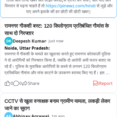
विस्तार से पढ़ना चाहते हैं तो
https://pinewz.com/hindi
से जुड़े और
पाए अपने इलाके की हर छोटी सी छोटी खबर|
रामनगर गौकशी बस्ट: 120 किलोग्राम प्रतिबंधित गौमांस के 
साथ दो गिरफ्तार
Deepesh Kumar
DK
Just now
Noida,
Uttar Pradesh:
रामनगर में गौकशी के मामले का खुलासा करते हुए रामनगर कोतवाली पुलिस 
ने दो आरोपियों को गिरफ्तार किया है, जबकि दो आरोपी अभी फरार बताए जा 
रहे हैं। पुलिस के मुताबिक आरोपियों के कब्जे से लगभग 120 किलोग्राम 
प्रतिबंधित गौमांस और मांस काटने के उपकरण बरामद किए गए हैं। इस 
मामले में पुलिस ने पहली बार पशु स्वामी को भी आरोपी बनाया है, जिस पर 
0
0
Share
Report
कथित तौर पर गौवंश तस्करों को उपलब्ध कराने का आरोप है; पूरा नेटवर्क 
एक संगठित गौ तस्करी गिरोह के सामने आने की संभावना है. रामनगर 
कोतवाली में मामले का खुलासा करते हुए प्रभारी क्षेत्राधिकारी रामनगर 
CCTV से खुला वनरक्षक बनाम ग्रामीण मामला, लकड़ी लेकर 
विमल प्रसाद ने बताया कि 5 अगस्त 2026 को उपनिरीक्षक वीरेंद्र बिष्ट 
जाने का सुराग
द्वारा चेकिंग के दौरान बड़ी मस्जिद के पास स्थित स्लाटर हाउस में कार्रवाई 
Abhinav Agrawal
AA
1m ago
की गई थी। पुलिस के पहुंचने पर आरोपी फरार हो गए थे, लेकिन वहां से 