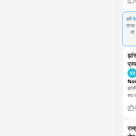
हमें
फ
ताजा 
तो
झां
प्र
SV
No
झांस
शव पो
राम