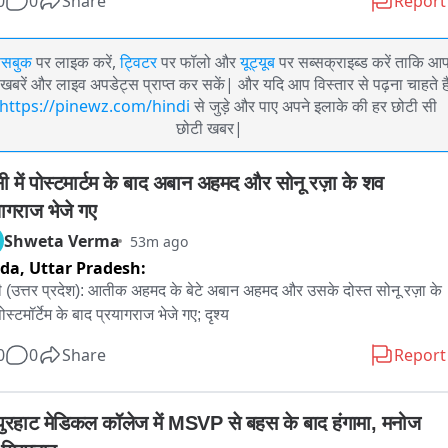
0
0
Share
Report
ेसबुक
पर लाइक करें,
ट्विटर
पर फॉलो और
यूट्यूब
पर सब्सक्राइब्ड करें ताकि आ
खबरें और लाइव अपडेट्स प्राप्त कर सकें| और यदि आप विस्तार से पढ़ना चाहते है
https://pinewz.com/hindi
से जुड़े और पाए अपने इलाके की हर छोटी सी
छोटी खबर|
सी में पोस्टमार्टम के बाद अबान अहमद और सोनू रज़ा के शव 
यागराज भेजे गए
Shweta Verma
53m ago
ida,
Uttar Pradesh:
ी (उत्तर प्रदेश): आतीक अहमद के बेटे अबान अहमद और उसके दोस्त सोनू रज़ा के 
स्टमॉर्टेम के बाद प्रयागराज भेजे गए; दृश्य
0
0
Share
Report
पुरहाट मेडिकल कॉलेज में MSVP से बहस के बाद हंगामा, मनोज 