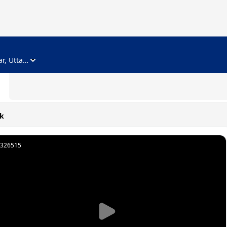
ADVERTISEMENT
Noida, Gautam Buddha Nagar, Uttar Pradesh
k
326515