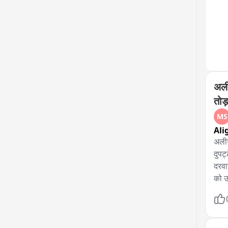
अली
तोड
MS
Ali
अलीग
दुपट
दरवा
को उ
अस्प
पार्