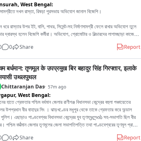
nsurah,
West Bengal:
াণসামগ্রীতে দখল রাস্তা, রিষড়া পুরসভায় অভিযোগ জানাল বিজেপি।

দিন ধরে রাস্তার উপর ইট, বালি, পাথর, সিমেন্ট-সহ নির্মাণসামগ্রী ফেলে রাখার অভিযোগ তুলে 
ার দ্বারস্থ হলেন বিজেপি কর্মীরা। অভিযোগ, প্রোমোটার ও বিল্ডারদের লাগামছাড়া কাজের 
সাধারণ মানুষের যাতায়াত মারাত্মকভাবে ব্যাহত হচ্ছে, বাড়ছে দুর্ঘটনার আশঙ্কাও। বিষয়টি 
0
0
Share
Report
 পুরসভায় লিখিত অভিযোগ জমা দেওয়ার পাশাপাশি প্রশাসনের হস্তক্ষেপের দাবি জানিয়েছেন 
。

র বিজেপি কর্মী রোহিত দে জানান, এলাকাবাসীর অভিযোগের ভিত্তিতেই তাঁরা পুরসভায় 
िम बर्धमान: तृणमूल के उपप्रमुख बिर बहादुर सिंह गिरफ्तार, इलाके 
কলিপি জমা দিয়েছেন। তাঁর দাবি, নির্মাণসামগ্রী মাসের পর মাস রাস্তার উপর পড়ে থাকায় 
 सियासी उथलपुथल
া কার্যত সরু হয়ে গিয়েছে। বর্ষাকালে বালি ও অন্যান্য সামগ্রী নিকাশি ব্যবস্থা আটকে 
Chittaranjan Das
57m ago
ে, ফলে জল জমার সমস্যাও বাড়ছে। রাতের অন্ধকারে ভারী ডাম্পার ও লরিতে মালপত্র 
rgapur,
West Bengal:
নোর ফলে রাস্তারও ক্ষতি হচ্ছে বলে অভিযোগ করেন তিনি। প্রশাসনের তরফে প্রয়োজনীয় 
্থা নেওয়ার দাবি জানিয়ে তিনি বলেন, আইনি পথেই এই সমস্যার সমাধান চান তাঁরা。

নের হাতে গ্রেফতার পশ্চিম বর্ধমান জেলার রাণীগঞ্জ বিধানসভা কেন্দ্রের বহুলা পঞ্চায়েতের 
িকে আর এক বিজেপি কর্মী অভিজিৎ বিশ্বাসের অভিযোগ, দীর্ঘদিন ধরে এই পরিস্থিতি 
লের উপপ্রধান বীর বাহাদুর সিং । ঝাড়খণ্ডের মধুপুর থেকে তাকে গ্রেফতার করে অন্ডাল 
 কোনও কার্যকর পদক্ষেপ নেওয়া হয়নি। তাঁর দাবি, নির্মাণস্থলে বড় বড় কাঠের বোর্ড ও 
 পুলিশ। এছাড়াও পাণ্ডবেশ্বর বিধানসভা কেন্দ্রের যুব তৃণমულის সহ-সভাপতি ছিল বীর 
 ছড়িয়ে থাকায় শিশু-সহ পথচলতি মানুষের আহত হওয়ার আশঙ্কা রয়েছে। নিত্যদিন 
ুর। পশ্চিম বर्धমান জেলার তৃণমূলের জেলা সভাপতিপত্তি তথা পাণ্ডবেশ্বরের তৃণমূল প্রার্থী 
াটো দুর্ঘটনাও ঘটছে। 그는 অভিযোগ করেন, অতীতে প্রভাবশালীদের মদতে এই ধরনের 
দ্রনাথ চক্রবর্তীর খাস লোক বলেও পরিচিত ছিল এই বীর বাহাদুর। এলাকায় সন্ত্রাস তোলাবাজি 
0
0
Share
Report
ম চলেছে। বর্তমান প্রশাসনের কাছে দ্রুত ব্যবস্থা নিয়ে রাস্তা দখলমুক্ত ও নিরাপদ করার 
কাধিক অভিযোগে গ্রেফতার এই বীর বাহাদুর。