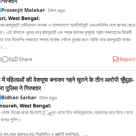
गिरफ्तार
Prosenjit Malakar
54m ago
uri,
West Bengal:
মের রামপুরহাট মেডিক্যাল কলেজ ও হাসপাতালে অ্যাসিস্ট্যান্ট এমএসভিপির সঙ্গে বচসার জেরে 
ল্য। এই ঘটনাকে কেন্দ্র করে রামপুরহাট এক নম্বর ব্লকের কুসুম্বা গ্রাম পঞ্চায়েতের বিরোধী 
া তথা বিজেপির পঞ্চায়েত সদস্য মনোজ লেটকে বুধবার রাতে আটক করে রামপুরহাট থানার 
। 

নার প্রতিবাদে বৃহস্পতিবার বেলা বারোটা নাগাদ রামপুরহাট থানায় জমায়েত হন বিজেপির 
0
0
Share
Report
িক নেতৃত্ব ও কর্মীরা। তাঁরা মনোজ লেটকে কোন অভিযোগে আটক করা হয়েছে, সেই বিষয়ে 
ের কাছে জানতে চান। কিছুক্ষণ থানায় আলোচনা চলার পর পরিস্থিতি স্বাভাবিক হয়।পরে 
োজনীয় প্রক্রিয়া সম্পন্ন করে এদিন সকালে বিজেপির বিরোধী দলনেতা মনোজ লেটকে ছেড়ে 
 में महिलाओं की वेशभूषा बनाकर गहने चुराने के तीन आरोपी चुँचुड़ा-
রামপুরহাট থানার পুলিশ।
ा पुलिस ने गिरफ्तार
Bidhan Sarkar
55m ago
nsurah,
West Bengal:
িরের মধ্যে ছিনতাই,চুঁچুড়া থেকে তিন অভিযুক্তকে গ্রেফতার করে নিয়ে গেলো 
থানার পুলিশ।

র নাম,করন রাজভর,মহঃ সিরাউদ্দিন ও রুক্মিণী মুদালিয়ার。
