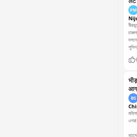
लेट 
PM
Nij
বীরভূ
চাঞ্চ
দলনেত
পুলিশ
এই ঘট
একাধ
পুলিশ
প্রয়
भीड़
দেয় 
आगर
BS
Chi
মহিলা সেজে ভ
এগরা 
ধৃতদে