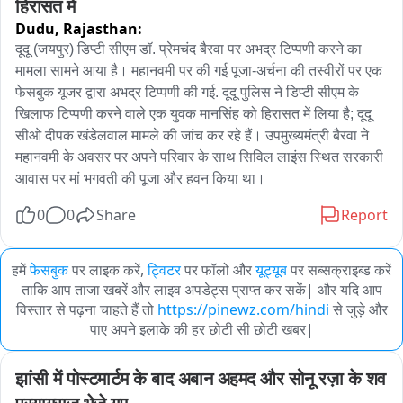
हिरासत में
Dudu,
Rajasthan:
दूदू (जयपुर) डिप्टी सीएम डॉ. प्रेमचंद बैरवा पर अभद्र टिप्पणी करने का 
मामला सामने आया है। महानवमी पर की गई पूजा-अर्चना की तस्वीरों पर एक 
फेसबुक यूजर द्वारा अभद्र टिप्पणी की गई. दूदू पुलिस ने डिप्टी सीएम के 
खिलाफ टिप्पणी करने वाले एक युवक मानसिंह को हिरासत में लिया है; दूदू 
सीओ दीपक खंडेलवाल मामले की जांच कर रहे हैं। उपमुख्यमंत्री बैरवा ने 
महानवमी के अवसर पर अपने परिवार के साथ सिविल लाइंस स्थित सरकारी 
आवास पर मां भगवती की पूजा और हवन किया था।
0
0
Share
Report
हमें
फेसबुक
पर लाइक करें,
ट्विटर
पर फॉलो और
यूट्यूब
पर सब्सक्राइब्ड करें
ताकि आप ताजा खबरें और लाइव अपडेट्स प्राप्त कर सकें| और यदि आप
विस्तार से पढ़ना चाहते हैं तो
https://pinewz.com/hindi
से जुड़े और
पाए अपने इलाके की हर छोटी सी छोटी खबर|
झांसी में पोस्टमार्टम के बाद अबान अहमद और सोनू रज़ा के शव 