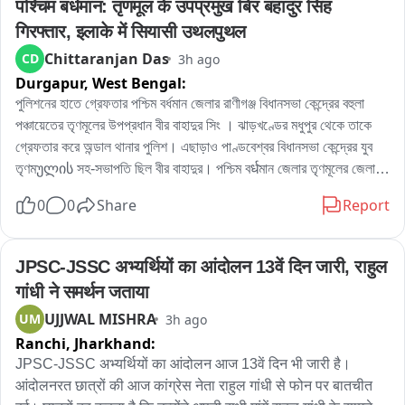
पश्चिम बर्धमान: तृणमूल के उपप्रमुख बिर बहादुर सिंह 
পুরসভায় স্মারকলিপি জমা দিয়েছেন। তাঁর দাবি, নির্মাণসামগ্রী মাসের পর মাস রাস্তার 
गिरफ्तार, इलाके में सियासी उथलपुथल
উপর পড়ে থাকায় রাস্তা কার্যত সরু হয়ে গিয়েছে। বর্ষাকালে বালি ও অন্যান্য সামগ্রী 
Chittaranjan Das
CD
3h ago
নিকাশি ব্যবস্থা আটকে দিচ্ছে, ফলে জল জমার সমস্যাও বাড়ছে। রাতের অন্ধকারে 
Durgapur,
West Bengal:
ভারী ডাম্পার ও লরিতে মালপত্র নামানোর ফলে রাস্তারও ক্ষতি হচ্ছে বলে অভিযোগ 
করেন তিনি। প্রশাসনের তরফে প্রয়োজনীয় ব্যবস্থা নেওয়ার দাবি জানিয়ে তিনি 
পুলিশনের হাতে গ্রেফতার পশ্চিম বর্ধমান জেলার রাণীগঞ্জ বিধানসভা কেন্দ্রের বহুলা 
বলেন, আইনি পথেই এই সমস্যার সমাধান চান তাঁরা。

পঞ্চায়েতের তৃণমূলের উপপ্রধান বীর বাহাদুর সিং । ঝাড়খণ্ডের মধুপুর থেকে তাকে 
অন্যদিকে আর এক বিজেপি কর্মী অভিজিৎ বিশ্বাসের অভিযোগ, দীর্ঘদিন ধরে এই 
গ্রেফতার করে অন্ডাল থানার পুলিশ। এছাড়াও পাণ্ডবেশ্বর বিধানসভা কেন্দ্রের যুব 
পরিস্থিতি চললেও কোনও কার্যকর পদক্ষেপ নেওয়া হয়নি। তাঁর দাবি, নির্মাণস্থলে বড় 
তৃণমულის সহ-সভাপতি ছিল বীর বাহাদুর। পশ্চিম বर्धমান জেলার তৃণমূলের জেলা 
বড় কাঠের বোর্ড ও পেরেক ছড়িয়ে থাকায় শিশু-সহ পথচলতি মানুষের আহত হওয়ার 
সভাপতিপত্তি তথা পাণ্ডবেশ্বরের তৃণমূল প্রার্থী নরেন্দ্রনাথ চক্রবর্তীর খাস লোক 
0
0
Share
Report
আশঙ্কা রয়েছে। নিত্যদিন ছোটখাটো দুর্ঘটনাও ঘটছে। 그는 অভিযোগ করেন, 
বলেও পরিচিত ছিল এই বীর বাহাদুর। এলাকায় সন্ত্রাস তোলাবাজি সহ একাধিক 
অতীতে প্রভাবশালীদের মদতে এই ধরনের অনিয়ম চলেছে। বর্তমান প্রশাসনের কাছে 
অভিযোগে গ্রেফতার এই বীর বাহাদুর。
দ্রুত ব্যবস্থা নিয়ে রাস্তা দখলমুক্ত ও নিরাপদ করার আবেদন জানান তিনি。

JPSC-JSSC अभ्यर्थियों का आंदोलन 13वें दिन जारी, राहुल 
বিজেপির দাবি, রাস্তা থেকে অবিলম্বে নির্মাণসামগ্রী সরিয়ে স্বাভাবিক যান চলাচল 
गांधी ने समर्थन जताया
নিশ্চিত করতে হবে এবং ভবিষ্যতে যাতে জনসাধারণের ভোগান্তি না হয়, সে বিষয়ে 
UJJWAL MISHRA
UM
3h ago
প্রশাসনকে কড়া নজরদারি করতে হবে。

Ranchi,
Jharkhand:
সম্প্রতি পুর নগরোন্নয় দপ্তররে মন্ত্রী অগ্নিমিত্রা পাল দিয়েছেন নির্মান সামগ্রি 
JPSC-JSSC अभ्यर्थियों का आंदोलन आज 13वें दिन भी जारी है। 
রাস্তায় ফেলে রাখলে ব্যবস্থা নেওয়া হবে।
आंदोलनरत छात्रों की आज कांग्रेस नेता राहुल गांधी से फोन पर बातचीत 