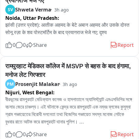
प्रयागराज भेजे गए
Shweta Verma
SV
3h ago
Noida,
Uttar Pradesh:
झांसी (उत्तर प्रदेश): आतीक अहमद के बेटे अबान अहमद और उसके दोस्त 
सोनू रज़ा के शव पोस्टमॉर्टेम के बाद प्रयागराज भेजे गए; दृश्य
0
0
Share
Report
रामपुरहाट मेडिकल कॉलेज में MSVP से बहस के बाद हंगामा, 
मनोज लेट गिरफ्तार
Prosenjit Malakar
PM
3h ago
Nijuri,
West Bengal:
বীরভূমের রামপুরহাট মেডিক্যাল কলেজ ও হাসপাতালে অ্যাসিস্ট্যান্ট এমএসভিপির সঙ্গে 
বচসার জেরে চাঞ্চল্য। এই ঘটনাকে কেন্দ্র করে রামপুরহাট এক নম্বর ব্লকের কুসুম্বা 
গ্রাম পঞ্চায়েতের বিরোধী দলনেতা তথা বিজেপির পঞ্চায়েত সদস্য মনোজ লেটকে 
বুধবার রাতে আটক করে রামপুরহাট থানার পুলিশ। 

এই ঘটনার প্রতিবাদে বৃহস্পতিবার বেলা বারোটা নাগাদ রামপুরহাট থানায় জমায়েত হন 
0
0
Share
Report
বিজেপির একাধিক নেতৃত্ব ও কর্মীরা। তাঁরা মনোজ লেটকে কোন অভিযোগে আটক 