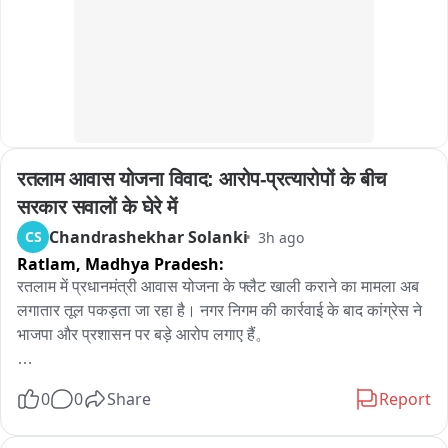
रतलाम आवास योजना विवाद: आरोप-प्रत्यारोपों के बीच 
सरकार सवालों के घेरे में
Chandrashekhar Solanki
CS
3h ago
Ratlam,
Madhya Pradesh:
रतलाम में प्रधानमंत्री आवास योजना के फ्लैट खाली कराने का मामला अब 
लगातार तूल पकड़ता जा रहा है। नगर निगम की कार्रवाई के बाद कांग्रेस ने 
भाजपा और प्रशासन पर बड़े आरोप लगाए हैं。

कांग्रेस नेता पारस सकलेचा का कहना है कि गरीब परिवारों से पहले 20 
0
0
Share
Report
हजार रुपये जमा करवाए गए और फिर उन्हें एक लाख 80 हजार रुपये का 
ऋण आसान किस्तों में दिलाने का भरोसा दिया गया। उनका आरोप है कि 