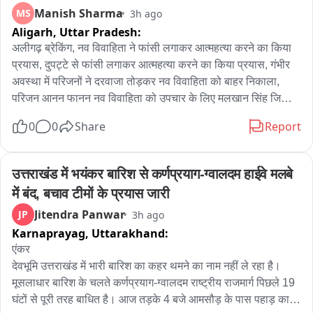
Manish Sharma
MS
3h ago
Aligarh,
Uttar Pradesh:
अलीगढ़ ब्रेकिंग, नव विवाहिता ने फांसी लगाकर आत्महत्या करने का किया 
प्रयास, दुपट्टे से फांसी लगाकर आत्महत्या करने का किया प्रयास, गंभीर 
अवस्था में परिजनों ने दरवाजा तोड़कर नव विवाहिता को बाहर निकाला, 
परिजन आनन फानन नव विवाहिता को उपचार के लिए मलखान सिंह जिला 
अस्पताल लेकर पहुंचे, मलखान सिंह जिला अस्पताल से महिला को मेडिकल 
0
0
Share
Report
कॉलेज के लिए किया रेफर, अलीगढ़ के थाना गांधी पार्क के इलाके के 
अंबेडकर कॉलोनी की घटना
उत्तराखंड में भयंकर बारिश से कर्णप्रयाग-ग्वालदम हाईवे मलबे 
में बंद, बचाव टीमों के प्रयास जारी
Jitendra Panwar
JP
3h ago
Karnaprayag,
Uttarakhand:
एंकर

देवभूमि उत्तराखंड में भारी बारिश का कहर थमने का नाम नहीं ले रहा है। 
मूसलाधार बारिश के चलते कर्णप्रयाग-ग्वालदम राष्ट्रीय राजमार्ग पिछले 19 
घंटों से पूरी तरह बाधित है। आज तड़के 4 बजे आमसौड़ के पास पहाड़ का 