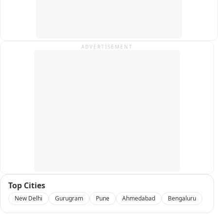
फिलहाल इस पूरे घटनाक्रम का वीडियो सोशल मीडिया पर वायरल हो रहा है 
और क्षेत्र में राजनैतिक चर्चा का विषय बना हुआ है.
ADVERTISEMENT
Top Cities
New Delhi
Gurugram
Pune
Ahmedabad
Bengaluru