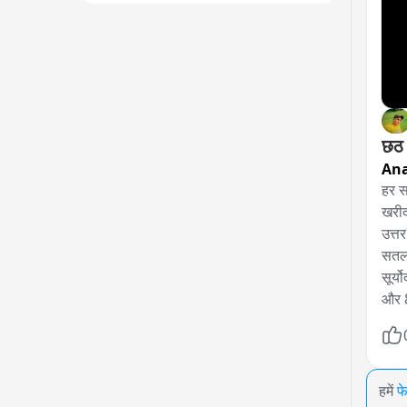
छठ प
Ana
हर स
खरीद
उत्तर
सतलज
सूर्
और 8
हमें
फ