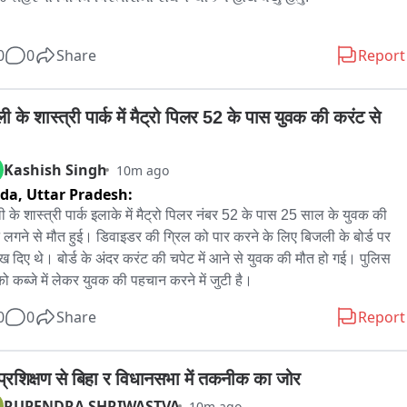
 : 01

0
0
Share
Report
સવારથી શહેરની 12થી વધુ દુકાનો, રેસ્ટોરન્ટ અને ફૂડ એકમોમાં 
સ કરવામાં આવી હતી. તપાસ દરમિયાન અંકલ ડોનાલ્ડ પિઝામાંથી 
ली के शास्त्री पार्क में मैट्रो पिलर 52 के पास युवक की करंट से 
ાજે 12 કિલો એનાલોગ પનીર મળી આવતા ફુડ શાખાની ટીમે તેને સ્થળ 
 નાશ કર્યો હતો.

Kashish Singh
10m ago
ida,
Uttar Pradesh:
 : 02

ली के शास्त्री पार्क इलाके में मैट्रो पिलर नंबर 52 के पास 25 साल के युवक की 
ાની ફુડ શાખાએ જણાવ્યું કે પ્રતિબંધિત એનાલોગ પનીર, ચીઝ અને 
 लगने से मौत हुई। डिवाइडर की ग्रिल को पार करने के लिए बिजली के बोर्ड पर 
નો ઉપયોગ કે વેચાણ કરનાર સામે નિયમ મુજબ કાર્યવાહી કરવામાં 
रख दिए थे। बोर्ड के अंदर करंट की चपेट में आने से युवक की मौत हो गई। पुलिस 
ે. આગામી દિવસોમાં પણ શહેરભરમાં એવા ચેકિંગ અભિયન ચાલુ રહેશે.

ो कब्जे में लेकर युवक की पहचान करने में जुटी है।
0
0
Share
Report
 : એન. પી. જાસોલિયા ( ફુડ ઇન્સ્પેક્ટર )

... મુસ્તાક દલ
प्रशिक्षण से बिहा र विधानसभा में तकनीक का जोर
RUPENDRA SHRIWASTVA
10m ago