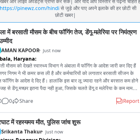
खबरें और लाइव अपडेट्स प्राप्त कर सकें| और यदि आप विस्तार से पढ़ना चाहते है
https://pinewz.com/hindi
से जुड़े और पाए अपने इलाके की हर छोटी सी
छोटी खबर|
ला में बरसाती मौसम के बीच फॉगिंग तेज, डेंगू-मलेरिया पर नियंत्रण 
उम्मीद
AMAN KAPOOR
Just now
bala,
Haryana:
ती मौसम को देखते स्वास्थ्य विभाग ने अंबाला में फॉगिंग के आदेश जारी कर दिए हैं 
 नगर निगम ने भी कमर कस ली है और कर्मचारियों को लगातार बरसाती सीजन के 
न फॉगिंग के आदेश दे दिए हैं। हालांकि इस बार लू ज्यादा रहने और बरसात कम होने 
जह से डेंगू मच्छर इतना पैदा नही हुआ, जिसके चलते डेंगू व मलेरिया के कम मामले 
 हैं।

0
0
Share
Report
ती मौसम को देखते हुए स्वास्थ्य विभाग और नगर निगम पूरी तरह अलर्ट मोड पर आ 
ं। अंबाला में डेंगू और मलेरिया जैसी बीमारियों की रोकथाम के लिए स्वास्थ्य विभाग 
रघाट में रहस्यमय मौत, पुलिस जांच शुरू
ॉगिंग के आदेश जारी कर दिए हैं। वहीं नगर निगम की टीमें भी शहर के अलग-अलग 
Srikanta Thakur
Just now
ों में लगातार फॉगिंग कर रही हैं। अधिकारियों का कहना है कि इस बार लंबे समय 