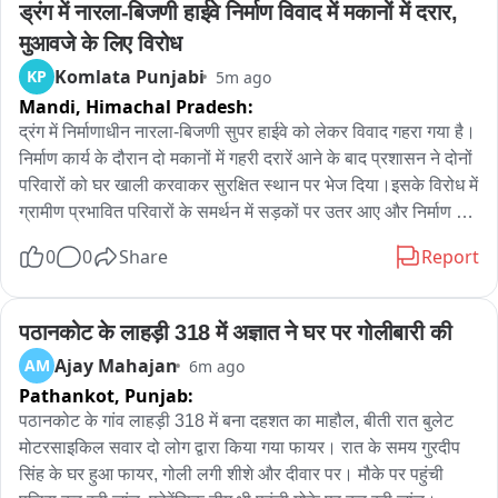
ड्रंग में नारला-बिजणी हाईवे निर्माण विवाद में मकानों में दरार, 
मुआवजे के लिए विरोध
Komlata Punjabi
KP
5m ago
Mandi,
Himachal Pradesh:
द्रंग में निर्माणाधीन नारला-बिजणी सुपर हाईवे को लेकर विवाद गहरा गया है। 
निर्माण कार्य के दौरान दो मकानों में गहरी दरारें आने के बाद प्रशासन ने दोनों 
परिवारों को घर खाली करवाकर सुरक्षित स्थान पर भेज दिया।इसके विरोध में 
ग्रामीण प्रभावित परिवारों के समर्थन में सड़कों पर उतर आए और निर्माण 
कंपनी का घेराव करते हुए मुआवजा, पुनर्वास और जिम्मेदारों के खिलाफ 
0
0
Share
Report
कार्रवाई की मांग की। मौके पर पहुंचे विधायक पूर्ण चंद ठाकुर ने प्रभावित 
परिवारों को न्याय दिलाने का आश्वासन दिया, जबकि प्रशासन ने कहा कि 
लोगों की सुरक्षा को देखते हुए एहतियातन यह कदम उठाया गया है。
पठानकोट के लाहड़ी 318 में अज्ञात ने घर पर गोलीबारी की
Ajay Mahajan
AM
6m ago
Pathankot,
Punjab:
पठानकोट के गांव लाहड़ी 318 में बना दहशत का माहौल, बीती रात बुलेट 
मोटरसाइकिल सवार दो लोग द्वारा किया गया फायर। रात के समय गुरदीप 
सिंह के घर हुआ फायर, गोली लगी शीशे और दीवार पर। मौके पर पहुंची 