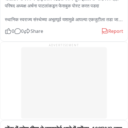
परिषद अध्यक्ष अर्चना पाटलांकडून फेसबुक पोस्ट करत पडदा 

स्थानिक स्वराज्य संस्थेच्या अभूतपूर्व यशामुळे आपल्या एकजुटीला तडा जावा 
यासाठी काहींचे प्रयत्न

0
0
Share
Report
पक्षाची एकजूट, कार्यकर्त्यांचा सन्मान आणि पक्षहित ही प्राथमिकता 
ADVERTISEMENT
असल्याचं अर्चना पाटलांचं स्पष्टीकरण

सोशल मीडिया टीम कडून अनावधानाने मजकूर प्रसिद्ध झाला कोणाच्या 
भावना दुखावल्या असतील तर दिलगिरी व्यक्त, फेसबुक पोस्ट करत मांडली 
भूमिका

मुलाच्या पदवीदान सोहळ्यासाठी अर्चना पाटील परदेशात 

तीस वर्षात निष्ठावंत यांनी पक्ष वाढीसाठी काय केलं ? अर्चना पाटलांच्या 
व्हाट्सअप स्टेटस मुळे सुरू झाला होता नवा वाद

भारतीय जनता पार्टी हा लाखो समर्पित कार्यकर्त्यांच्या त्याग, निष्ठा , 