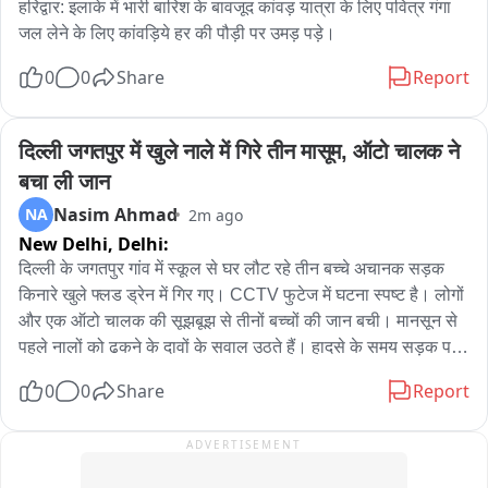
यादव की मौके पर ही मौत हो गई, जबकि ASI माने गोबिंद के पैर में गोली 
हरिद्वार: इलाके में भारी बारिश के बावजूद कांवड़ यात्रा के लिए पवित्र गंगा 
लगने से वे घायल हो गए। बाद में आरोपी ASI ने उसी राइफल से स्वयं को 
जल लेने के लिए कांवड़िये हर की पौड़ी पर उमड़ पड़े।
गोली मारकर आत्महत्या कर ली। शहीद विष्णु बघेल के निधन से क्षेत्र में शोक 
0
0
Share
Report
की लहर दौड़ गई थी। शहीद विष्णु बघेल का तिरंगे में लिपटा पार्थिव शरीर 
आज उनके पारंपरिक गांव भीकेवाड़ा (शेरपार) पहुंचा, जहां उनके अंतिम दर्शन 
के लिए क्षेत्र के कई जनप्रतिनिधि और हजारों की संख्या में लोग पहुंचे। 
दिल्ली जगतपुर में खुले नाले में गिरे तीन मासूम, ऑटो चालक ने 
उनके पार्थिव शरीर को CRPF के सजे धजे वाहन पर रखकर क्षेत्र भ्रमण 
बचा ली जान
उपरांत मोक्षधाम पहुंचा, जहां CRPF के जवानों ने उन्हें गार्ड ऑफ ऑनर 
Nasim Ahmad
NA
2m ago
दिया। इसके बाद पूरे राजकीय सम्मान के साथ उनका अंतिम संस्कार किया 
New Delhi,
Delhi:
गया।
दिल्ली के जगतपुर गांव में स्कूल से घर लौट रहे तीन बच्चे अचानक सड़क 
किनारे खुले फ्लड ड्रेन में गिर गए। CCTV फुटेज में घटना स्पष्ट है। लोगों 
और एक ऑटो चालक की सूझबूझ से तीनों बच्चों की जान बची। मानसून से 
पहले नालों को ढकने के दावों के सवाल उठते हैं। हादसे के समय सड़क पर 
ट्रैफिक जाम था; मौके पर मौजूद लोगों ने नाले से बच्चों को बाहर निकाला। 
0
0
Share
Report
प्रशासन की तैयारी पर सवाल उठते हैं क्योंकि राजधानी में कई फ्लड ड्रेन 
अभी भी खुले हैं। तीनों बच्चों को समय रहते बाहर निकाल लेने से बड़ी 
ADVERTISEMENT
दुर्घटना टल गई।