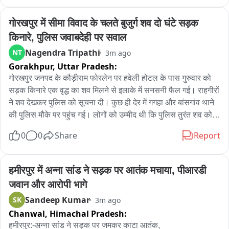
गोरखपुर में सीमा विवाद के चलते बुजुर्ग शव दो घंटे सड़क 
किनारे, पुलिस जवाबदेही पर सवाल
Nagendra Tripathi
NT
3m ago
Gorakhpur,
Uttar Pradesh:
गोरखपुर जनपद के कौड़ीराम फोरलेन पर हवेली होटल के पास गुरुवार को 
सड़क किनारे एक वृद्ध का शव मिलने से इलाके में सनसनी फैल गई। राहगीरों 
ने शव देखकर पुलिस को सूचना दी। कुछ ही देर में गगहा और बांसगांव थाने 
की पुलिस मौके पर पहुंच गई। लोगों को उम्मीद थी कि पुलिस तुरंत शव को 
कब्जे में लेकर पोस्टमार्टम के लिए भेजेगी, लेकिन मौके पर ठीक इसका उल्टा 
0
0
Share
Report
हुआ। दोनों थानों की पुलिस घटनास्थल को लेकर सीमा विवाद में उलझ 
गई। काफी देर तक बहस होती रही कि शव किस थाना क्षेत्र में मिला है। इस 
दौरान करीब दो घंटे तक बुजुर्ग का शव तेज धूप में सड़क किनारे यूं ही पड़ा 
हमीरपुर में अन्ना सांड ने सड़क पर आतंक मचाया, पीआरडी 
रहा और स्थानीय मजबूर लोग पुलिस की इस संवेदनहीनता की तमाशा को 
जवान और आरोपी भागे
एकटक देखते रहे। लोगों का कहना था कि पुलिस के लिए इंसानियत से 
Sandeep Kumar
SK
3m ago
ज्यादा थाना सीमा महत्वपूर्ण हो गई। करीब दो घंटे की माथापच्ची के बाद यह 
Chanwal,
Himachal Pradesh:
स्पष्ट हुआ कि घटनास्थल गगहा थाना क्षेत्र में आता है। लेकिन मामला यहीं 
खत्म नहीं हुआ। अब गगहा थाने के अन्तर्गत आने वाली सोहगौरा चौकी पुलिस 
हमीरपुर:-अन्ना सांड ने सड़क पर जमकर काटा आतंक, 
