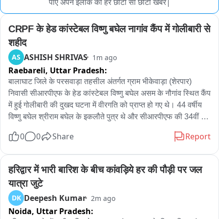
पाए अपने इलाके की हर छोटी सी छोटी खबर|
CRPF के हेड कांस्टेबल विष्णु बघेल नागांव कैंप में गोलीबारी से 
शहीद
ASHISH SHRIVAS
AS
1m ago
Raebareli,
Uttar Pradesh:
बालाघाट जिले के परसवाड़ा तहसील अंतर्गत ग्राम भीकेवाड़ा (शेरपार) 
निवासी सीआरपीएफ के हेड कांस्टेबल विष्णु बघेल असम के नौगांव स्थित कैंप 
में हुई गोलीबारी की दुखद घटना में वीरगति को प्राप्त हो गए थे। 44 वर्षीय 
विष्णु बघेल श्रीराम बघेल के इकलौते पुत्र थे और सीआरपीएफ की 34वीं 
बटालियन में पदस्थ थे।

0
0
Share
Report
जानकारी अनुसार, 4 अगस्त की सुबह करीब 7 बजे 34 वीं बटालियन के 
नौगांव कैंप में गेट गार्ड ड्यूटी पर तैनात ASI बलानी प्रेमावरम ने गार्ड रूम से 
हरिद्वार में भारी बारिश के बीच कांवड़िये हर की पौड़ी पर जल 
इंसास राइफल उठाकर क्वार्टर गार्ड में अचानक फायरिंग शुरू कर दी। इस 
यात्रा जुटे
दौरान विष्णु बघेल के पेट में गोली लगी। उन्हें तत्काल अस्पताल ले जाया गया, 
Deepesh Kumar
DK
2m ago
लेकिन उपचार के दौरान उन्होंने दम तोड़ दिया। घटना के बाद आरोपी ASI 
Noida,
Uttar Pradesh:
बैरक पहुंचा, जहां उसने फिर गोलीबारी की। इस हमले में SI राम नवल सिंह 