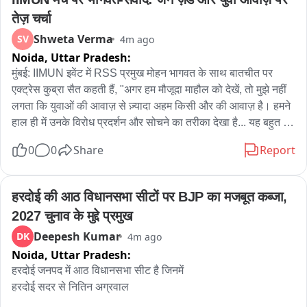
तेज़ चर्चा
Shweta Verma
SV
4m ago
Noida,
Uttar Pradesh:
मुंबई: IIMUN इवेंट में RSS प्रमुख मोहन भागवत के साथ बातचीत पर 
एक्ट्रेस कुब्रा सैत कहती हैं, "अगर हम मौजूदा माहौल को देखें, तो मुझे नहीं 
लगता कि युवाओं की आवाज़ से ज़्यादा अहम किसी और की आवाज़ है। हमने 
हाल ही में उनके विरोध प्रदर्शन और सोचने का तरीका देखा है... यह बहुत 
ज़रूरी है कि हम उनकी बात सुनें..." बीजेपी नेता पंकजा गोपीनाथ मुंडे कहती 
0
0
Share
Report
हैं, "मुझे लगता है कि IIMUN ने आज एक शानदार कार्यक्रम आयोजित 
किया, जिसमें 'जेन अल्फा' और 'जेन ज़ेड' के सदस्य शामिल हुए। ऋषभ 
(IIMUN के संस्थापक) ने परम पूज्य मोहन भागवत जी के साथ बहुत अच्छी 
हरदोई की आठ विधानसभा सीटों पर BJP का मजबूत कब्जा, 
बातचीत की। उस बातचीत के हर शब्द और हर लाइन से एक साफ़ दिशा 
2027 चुनाव के मुद्दे प्रमुख
मिली। मोहन जी ने सभी सवालों کا जवाब बहुत संवेदनशीलता के साथ 
Deepesh Kumar
DK
4m ago
दिया। उन्होंने कीमती सुझाव दिए और हर बात को बहुत साफ़-साफ़ 
Noida,
Uttar Pradesh:
समझाया..." अमृता फडणवीस - आइए आगे की ओर देखें हमारे बच्चों की 
चिंताओं पर ध्यान दिया जा रहा है। एक्टर साइरस ब्रोचा कहते हैं, "ऋषभ ने 
हरदोई जनपद में आठ विधानसभा सीट है जिनमें 

इसमें बहुत अच्छा काम किया है। उनके विचार और विज़न बहुत अलग, बहुत 
हरदोई सदर से नितिन अग्रवाल

प्रभावशाली और भविष्य को ध्यान में रखने वाले हैं। मैं इस बात की तारीफ़ 