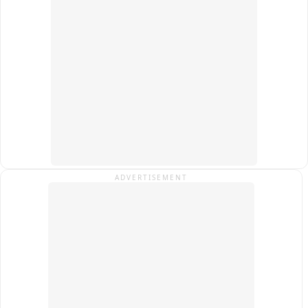
विदाई 

विदाई का वीडियो सोशल मीडिया पर वायरल,

कई सालों से सलेमपुर तहसील में जमी थी तहसीलदार अलका सिंह,
ADVERTISEMENT