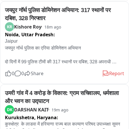
गश्त की गई और जुलूसों की निगरानी की जाती रही। पुलिस-प्रशासन की 
जयपुर नॉर्थ पुलिस डोमिनेशन अभियान: 317 स्थानों पर 
सतर्कता तथा स्थानीय लोगों के सहयोग से चेहल्लुम का समस्त आयोजन 
शांतिपूर्ण एवं सौहार्दपूर्ण वातावरण में संपन्न हुआ।
दबिश, 328 गिरफ्तार
Kishore Roy
KR
18m ago
Noida,
Uttar Pradesh:
Jaipur 

जयपुर नॉर्थ पुलिस का एरिया डोमिनेशन अभियान

दो दिनों में 99 पुलिस टीमों की 317 स्थानों पर दबिश, 328 अपराधी 
गिरफ्तार

0
0
Share
Report
डीसीपी नॉर्थ करण शर्मा के नेतृत्व में चलाया गया अभियान 

उमरी गांव में 4 करोड़ के विकास: ग्राम सचिवालय, धर्मशाला 
अभियान के दौरान 56 केस दर्ज किए गए 

और भवन का उद्घाटन
DARSHAN KAIT
DK
19m ago
अवैध हथियार, मादक पदार्थ, अवैध शराब, नकदी और एक ट्रैक्टर जब्त
Kurukshetra,
Haryana:
कुरुक्षेत्र  के लाडवा में हरियाणा राज्य बाल कल्याण परिषद उपाध्यक्षा सुमन 