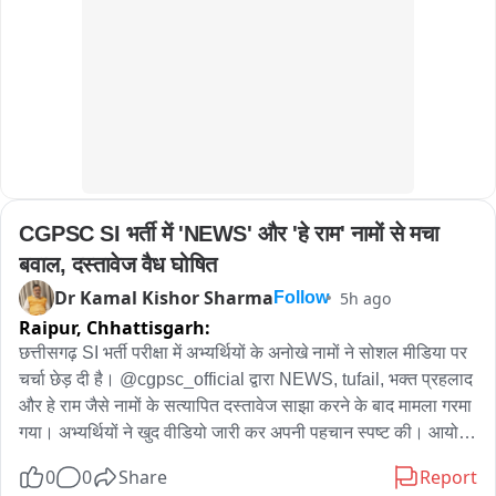
में नकाब पहनकर अपने चचेरे भाई के साथ लुका-छिपी खेल रहे 20 साल के 
युवक को गांव के ही कुछ लोगों ने पकड़कर बेरहमी से पीट दिया। 

पिटाई का वीडियो सोशल मीडिया पर वायरल हो गया और अगली सुबह युवक 
का शव खेत में पड़ा मिला। घटना के बाद गांव में तनाव है और मौके पर भारी 
पुलिस बल तैनात किया गया है।

बीओ-मैनपुरी के घिरोर थाना क्षेत्र के कोसमा हिनूद गांव में गुरुवार रात करीब 
9 बजे एक दिल दहला देने वाली घटना हुई। कोसमा मुसलमीन निवासी 20 
CGPSC SI भर्ती में 'NEWS' और 'हे राम' नामों से मचा 
वर्षीय अनीश पुत्र सलामत अपने 15 साल के चचेरे भाई अप्पू के साथ नकाब 
पहनकर लुका-छिपी खेलते हुए कोसमा हिनूद गांव में पहुंच गया था।

बवाल, दस्तावेज वैध घोषित
बताया जा रहा है कि गांव के कुछ युवकों ने दोनों को पहचान लिया और पकड़ 
Dr Kamal Kishor Sharma
5h ago
Follow
लिया। आरोप है कि इसके बाद अनीश की जमकर पिटाई की गई। इस पूरी 
Raipur,
Chhattisgarh:
घटना का वीडियो भी बना लिया गया, जो अब सोशल मीडिया पर तेजी से 
छत्तीसगढ़ SI भर्ती परीक्षा में अभ्यर्थियों के अनोखे नामों ने सोशल मीडिया पर 
वायरल हो रहा है।

चर्चा छेड़ दी है। @cgpsc_official द्वारा NEWS, tufail, भक्त प्रहलाद 
रात में पिटाई के बाद शुक्रवार सुबह अनीश का शव गांव से करीब 500 मीटर 
और हे राम जैसे नामों के सत्यापित दस्तावेज साझा करने के बाद मामला गरमा 
दूर खेतों में पड़ा मिला। शव मिलते ही परिजनों में कोहराम मच गया।

गया। अभ्यर्थियों ने खुद वीडियो जारी कर अपनी पहचान स्पष्ट की। आयोग 
परिजनों ने गांव के ही कुछ लोगों पर पीट-पीटकर हत्या करने का आरोप 
ने दस्तावेजों को वैध बताया है। वहीं, प्रारंभिक परीक्षा में सफल हुए NEWS, 
लगाया है। सूचना मिलते ही सीओ कुरावली भारी पुलिस बल के साथ मौके पर 
0
0
Share
Report
HeyRam, SpaceRani समेत सभी साथियों को अब मेंस की तैयारी के 