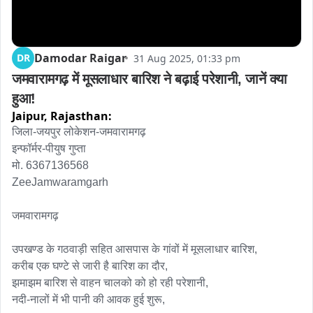
Damodar Raigar
DR
31 Aug 2025, 01:33 pm
जमवारामगढ़ में मूसलाधार बारिश ने बढ़ाई परेशानी, जानें क्या 
हुआ!
Jaipur,
Rajasthan:
जिला-जयपुर लोकेशन-जमवारामगढ़

इन्फॉर्मर-पीयुष गुप्ता

मो. 6367136568

ZeeJamwaramgarh

जमवारामगढ़

उपखण्ड के गठवाड़ी सहित आसपास के गांवों में मूसलाधार बारिश, 

करीब एक घण्टे से जारी है बारिश का दौर, 

झमाझम बारिश से वाहन चालको को हो रही परेशानी, 

नदी-नालों में भी पानी की आवक हुई शुरू,