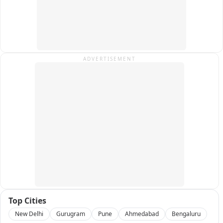
संवैधानिक दायरे में रहकर बड़ा जन-आंदोलन करेंगे.

फिलहाल इस पूरे घटनाक्रम का वीडियो सोशल मीडिया पर वायरल हो रहा है 
और क्षेत्र में राजनैतिक चर्चा का विषय बना हुआ है.
ADVERTISEMENT
Top Cities
New Delhi
Gurugram
Pune
Ahmedabad
Bengaluru