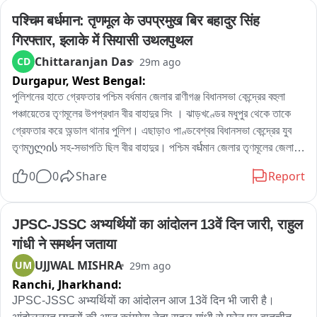
এলাকার বিজেপি কর্মী রোহিত দে জানান, এলাকাবাসীর অভিযোগের ভিত্তিতেই তাঁরা 
पश्चिम बर्धमान: तृणमूल के उपप्रमुख बिर बहादुर सिंह 
পুরসভায় স্মারকলিপি জমা দিয়েছেন। তাঁর দাবি, নির্মাণসামগ্রী মাসের পর মাস রাস্তার 
गिरफ्तार, इलाके में सियासी उथलपुथल
উপর পড়ে থাকায় রাস্তা কার্যত সরু হয়ে গিয়েছে। বর্ষাকালে বালি ও অন্যান্য সামগ্রী 
Chittaranjan Das
CD
29m ago
নিকাশি ব্যবস্থা আটকে দিচ্ছে, ফলে জল জমার সমস্যাও বাড়ছে। রাতের অন্ধকারে 
Durgapur,
West Bengal:
ভারী ডাম্পার ও লরিতে মালপত্র নামানোর ফলে রাস্তারও ক্ষতি হচ্ছে বলে অভিযোগ 
করেন তিনি। প্রশাসনের তরফে প্রয়োজনীয় ব্যবস্থা নেওয়ার দাবি জানিয়ে তিনি 
পুলিশনের হাতে গ্রেফতার পশ্চিম বর্ধমান জেলার রাণীগঞ্জ বিধানসভা কেন্দ্রের বহুলা 
বলেন, আইনি পথেই এই সমস্যার সমাধান চান তাঁরা。

পঞ্চায়েতের তৃণমূলের উপপ্রধান বীর বাহাদুর সিং । ঝাড়খণ্ডের মধুপুর থেকে তাকে 
অন্যদিকে আর এক বিজেপি কর্মী অভিজিৎ বিশ্বাসের অভিযোগ, দীর্ঘদিন ধরে এই 
গ্রেফতার করে অন্ডাল থানার পুলিশ। এছাড়াও পাণ্ডবেশ্বর বিধানসভা কেন্দ্রের যুব 
পরিস্থিতি চললেও কোনও কার্যকর পদক্ষেপ নেওয়া হয়নি। তাঁর দাবি, নির্মাণস্থলে বড় 
তৃণমულის সহ-সভাপতি ছিল বীর বাহাদুর। পশ্চিম বर्धমান জেলার তৃণমূলের জেলা 
বড় কাঠের বোর্ড ও পেরেক ছড়িয়ে থাকায় শিশু-সহ পথচলতি মানুষের আহত হওয়ার 
সভাপতিপত্তি তথা পাণ্ডবেশ্বরের তৃণমূল প্রার্থী নরেন্দ্রনাথ চক্রবর্তীর খাস লোক 
0
0
Share
Report
আশঙ্কা রয়েছে। নিত্যদিন ছোটখাটো দুর্ঘটনাও ঘটছে। 그는 অভিযোগ করেন, 
বলেও পরিচিত ছিল এই বীর বাহাদুর। এলাকায় সন্ত্রাস তোলাবাজি সহ একাধিক 
অতীতে প্রভাবশালীদের মদতে এই ধরনের অনিয়ম চলেছে। বর্তমান প্রশাসনের কাছে 
অভিযোগে গ্রেফতার এই বীর বাহাদুর。
দ্রুত ব্যবস্থা নিয়ে রাস্তা দখলমুক্ত ও নিরাপদ করার আবেদন জানান তিনি。

JPSC-JSSC अभ्यर्थियों का आंदोलन 13वें दिन जारी, राहुल 
বিজেপির দাবি, রাস্তা থেকে অবিলম্বে নির্মাণসামগ্রী সরিয়ে স্বাভাবিক যান চলাচল 
गांधी ने समर्थन जताया
নিশ্চিত করতে হবে এবং ভবিষ্যতে যাতে জনসাধারণের ভোগান্তি না হয়, সে বিষয়ে 
UJJWAL MISHRA
UM
29m ago
প্রশাসনকে কড়া নজরদারি করতে হবে。

Ranchi,
Jharkhand:
সম্প্রতি পুর নগরোন্নয় দপ্তররে মন্ত্রী অগ্নিমিত্রা পাল দিয়েছেন নির্মান সামগ্রি 
JPSC-JSSC अभ्यर्थियों का आंदोलन आज 13वें दिन भी जारी है। 