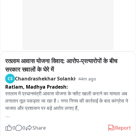
है।
रतलाम आवास योजना विवाद: आरोप-प्रत्यारोपों के बीच 
सरकार सवालों के घेरे में
Chandrashekhar Solanki
CS
44m ago
Ratlam,
Madhya Pradesh:
रतलाम में प्रधानमंत्री आवास योजना के फ्लैट खाली कराने का मामला अब 
लगातार तूल पकड़ता जा रहा है। नगर निगम की कार्रवाई के बाद कांग्रेस ने 
भाजपा और प्रशासन पर बड़े आरोप लगाए हैं。

कांग्रेस नेता पारस सकलेचा का कहना है कि गरीब परिवारों से पहले 20 
0
0
Share
Report
हजार रुपये जमा करवाए गए और फिर उन्हें एक लाख 80 हजार रुपये का 