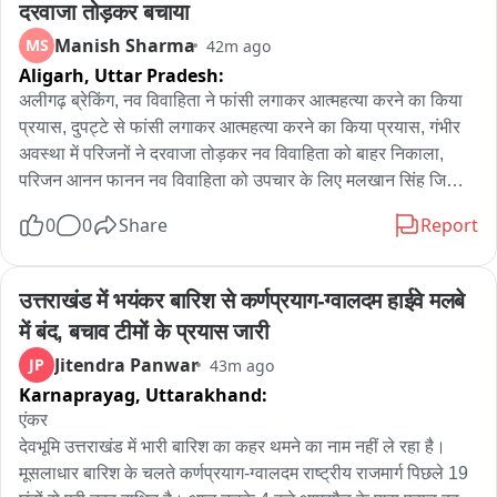
दरवाजा तोड़कर बचाया
Manish Sharma
MS
42m ago
Aligarh,
Uttar Pradesh:
अलीगढ़ ब्रेकिंग, नव विवाहिता ने फांसी लगाकर आत्महत्या करने का किया 
प्रयास, दुपट्टे से फांसी लगाकर आत्महत्या करने का किया प्रयास, गंभीर 
अवस्था में परिजनों ने दरवाजा तोड़कर नव विवाहिता को बाहर निकाला, 
परिजन आनन फानन नव विवाहिता को उपचार के लिए मलखान सिंह जिला 
अस्पताल लेकर पहुंचे, मलखान सिंह जिला अस्पताल से महिला को मेडिकल 
0
0
Share
Report
कॉलेज के लिए किया रेफर, अलीगढ़ के थाना गांधी पार्क के इलाके के 
अंबेडकर कॉलोनी की घटना
उत्तराखंड में भयंकर बारिश से कर्णप्रयाग-ग्वालदम हाईवे मलबे 
में बंद, बचाव टीमों के प्रयास जारी
Jitendra Panwar
JP
43m ago
Karnaprayag,
Uttarakhand:
एंकर

देवभूमि उत्तराखंड में भारी बारिश का कहर थमने का नाम नहीं ले रहा है। 
मूसलाधार बारिश के चलते कर्णप्रयाग-ग्वालदम राष्ट्रीय राजमार्ग पिछले 19 