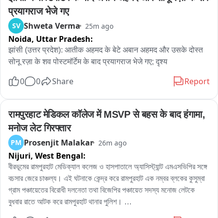
प्रयागराज भेजे गए
Shweta Verma
SV
25m ago
Noida,
Uttar Pradesh:
झांसी (उत्तर प्रदेश): आतीक अहमद के बेटे अबान अहमद और उसके दोस्त 
सोनू रज़ा के शव पोस्टमॉर्टेम के बाद प्रयागराज भेजे गए; दृश्य
0
0
Share
Report
रामपुरहाट मेडिकल कॉलेज में MSVP से बहस के बाद हंगामा, 
मनोज लेट गिरफ्तार
Prosenjit Malakar
PM
26m ago
Nijuri,
West Bengal:
বীরভূমের রামপুরহাট মেডিক্যাল কলেজ ও হাসপাতালে অ্যাসিস্ট্যান্ট এমএসভিপির সঙ্গে 
বচসার জেরে চাঞ্চল্য। এই ঘটনাকে কেন্দ্র করে রামপুরহাট এক নম্বর ব্লকের কুসুম্বা 
গ্রাম পঞ্চায়েতের বিরোধী দলনেতা তথা বিজেপির পঞ্চায়েত সদস্য মনোজ লেটকে 
বুধবার রাতে আটক করে রামপুরহাট থানার পুলিশ। 

এই ঘটনার প্রতিবাদে বৃহস্পতিবার বেলা বারোটা নাগাদ রামপুরহাট থানায় জমায়েত হন 