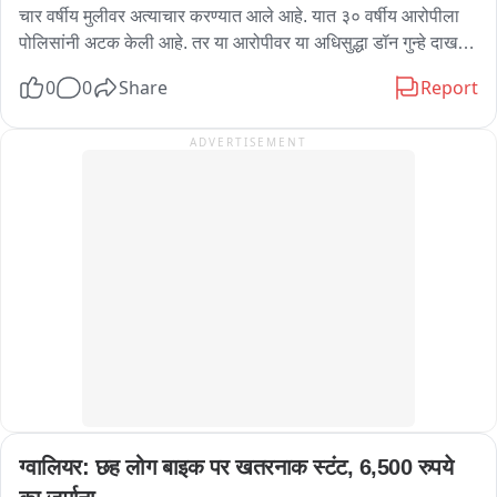
चार वर्षीय मुलीवर अत्याचार करण्यात आले आहे. यात ३० वर्षीय आरोपीला 
पोलिसांनी अटक केली आहे. तर या आरोपीवर या अधिसुद्धा डॉन गुन्हे दाखल 
आहेत. आरोपीवर विनाभंग, व पोस्को अन्तर्गत गुन्हा दाखल असून आरोपी १४ 
0
0
Share
Report
माहितीची शिक्षा सुद्धा झाली आहे. २०२२, २०२४ मध्ये हे गुन्हे दाखल आहेत... 
आता आरोपीला पोलिसांनी अटक केली असून त्याच्यावर जलदगती 
ADVERTISEMENT
न्यायालयात खटला चालविला जाईल अशी माहिती पोलिसांनी दिली आहे.
ग्वालियर: छह लोग बाइक पर खतरनाक स्टंट, 6,500 रुपये 