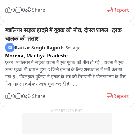
लापरवाही दोबारा न करने की सख्त चेतावनी दी। पुलिस ने लोगों से भी 
Gen Z के आंदोलन के बाद से ही मोदी जी को बहुत डर लगने लगा है। मोदी 
0
0
Share
Report
अपील की है कि सड़क पर स्टंट और ओवरलोडिंग जैसी हरकतें न केवल 
जी, आप जितना देश के लोगों की आवाज़ दबाएंगे, उनका गुस्सा उतना ही 
कानून का उल्लंघन हैं, बल्कि जानलेवा हादसों का कारण भी बन सकती हैं। 
बढ़ेगा।
(वायरल वीडियो) बाइट- आशीष - बाइक मालिक बाइट- धनंजय शर्मा- TI 
ग्वालियर सड़क हादसे में युवक की मौत, दोस्त घायल; ट्रक 
ट्रैफिक थाना
चालक की तलाश
Kartar Singh Rajput
KS
5m ago
Morena,
Madhya Pradesh:
एंकर- ग्वालियर में सड़क हादसे में एक युवक की मौत हो गई। हादसे में एक 
अन्य युवक भी घायल हुआ है जिसे इलाज के लिए अस्पताल में भर्ती कराया 
गया है। फिलहाल पुलिस ने मृतक के शव को निगरानी में पोस्टमार्टम के लिए 
भेज  मामला दर्ज कर जांच शुरू कर दी हैं।

0
0
Share
Report
वीओ- दरअसल घटना ग्वालियर के हजीरा थाना क्षेत्र पतली हनुमान चौराहे 
की हैं। जहां मृतक की पहचान विशाल जाटव, उम्र करीब 27 वर्ष, निवासी 
ADVERTISEMENT
लक्ष्मणपुरा थाना पड़ाव क्षेत्र के रूप में हुई है। बताया जा रहा है विशाल अपने 
एक दोस्त के साथ बाइक से अपने घर आ रहा था तभी एक ट्रक ने उसकी 
बाइक में टक्कर मार दी जिसमें विशाल की मौके पर ही मौत हो गई जबकि 