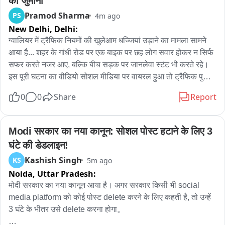
का जुर्माना
Pramod Sharma
PS
4m ago
New Delhi,
Delhi:
ग्वालियर में ट्रैफिक नियमों की खुलेआम धज्जियां उड़ाने का मामला सामने 
आया है... शहर के गांधी रोड पर एक बाइक पर छह लोग सवार होकर न सिर्फ 
सफर करते नजर आए, बल्कि बीच सड़क पर जानलेवा स्टंट भी करते रहे। 
इस पूरी घटना का वीडियो सोशल मीडिया पर वायरल हुआ तो ट्रैफिक पुलिस 
हरकत में आई। वाहन नंबर के आधार पर पुलिस बाइक मालिक तक पहुंची 
0
0
Share
Report
और कार्रवाई करते हुए 6,500 रुपये का चालान वसूला। साथ ही भविष्य में 
ऐसी लापरवाही दोबारा न करने की सख्त हिदायत भी दी गई। गांधी रोड पर 
एक बाइक पर छह लोग सवार होकर ट्रैफिक नियमों को ताक पर रखते हुए 
Modi सरकार का नया कानून: सोशल पोस्ट हटाने के लिए 3 
सड़क पर फर्राटा भरते दिखाई दिए। इस दौरान बाइक सवारों ने अपनी और 
घंटे की डेडलाइन!
दूसरों की जान जोखिम में डालते हुए खतरनाक स्टंट भी किए। राहगीरों ने 
Kashish Singh
KS
5m ago
इसका वीडियो बनाकर सोशल मीडिया पर वायरल कर दिया। वीडियो 
Noida,
Uttar Pradesh:
वायरल होने के बाद ट्रैफिक पुलिस ने बाइक के नंबर के आधार पर जांच शुरू 
की और वाहन मालिक की पहचान मुरैना के दिमनी निवासी आशीष के रूप में 
मोदी सरकार का नया कानून आया है। अगर सरकार किसी भी social 
की। पुलिस ने उसे बुलाकर मोटर व्हीकल एक्ट के तहत 6,500 रुपये का 
media platform को कोई पोस्ट delete करने के लिए कहती है, तो उन्हें 
जुर्माना लगाया। ट्रैफिक पुलिस ने चालान की राशि वसूलने के साथ ही 
3 घंटे के भीतर उसे delete करना होगा。

वाहन मालिक को भविष्य में ट्रैफिक नियमों का पालन करने और इस तरह की 