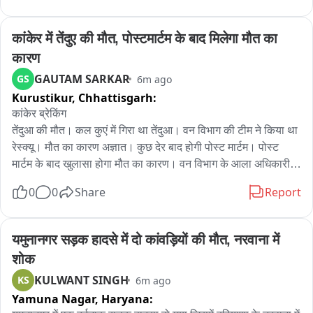
प्राप्त जानकारी अनुसार ये तस्कर करताना पुलिस चौकी के ग्राम नांदरा से 
मवेशी भरकर बेतुल जिले के चौहट ग्राम ले जा रहे थे, बताया जा रहा है कि ये 
कांकेर में तेंदुए की मौत, पोस्टमार्टम के बाद मिलेगा मौत का 
लोग तीन बार पकड़ा चुके है, मवेशी आगे बेच देते है,इनके पास पंचायत का 
कारण
फर्जी लेटर भी पाया गया है।

GAUTAM SARKAR
GS
6m ago
Kurustikur,
Chhattisgarh:
प्रत्यक्षदर्शियों के अनुसार, घटना के दौरान कुछ समय के लिए मौके पर भीड़ 
एकत्र हो गई। पुलिस ने स्थिति को नियंत्रित करते हुए सभी संबंधित पक्षों से 
कांकेर ब्रेकिंग

पूछताछ की। अधिकारियों का कहना है कि मामले की निष्पक्ष जांच की जा रही 
तेंदुआ की मौत। कल कुएं में गिरा था तेंदुआ। वन विभाग की टीम ने किया था 
है और जांच के बाद ही आगे की वैधानिक कार्रवाई की जाएगी।

रेस्क्यू। मौत का कारण अज्ञात। कुछ देर बाद होगी पोस्ट मार्टम। पोस्ट 
मार्टम के बाद खुलासा होगा मौत का कारण। वन विभाग के आला अधिकारी 
बजरंग दल के कार्यकर्ताओं ने गो तस्करी पर सख्त कार्रवाई की मांग की है। 
पहुँच रहे हैं पोस्ट मार्टम स्थल।
0
0
Share
Report
वहीं पुलिस ने लोगों से अफवाहों पर ध्यान न देने और कानून अपने हाथ में न 
लेने की अपील की है। मामले की जांच जारी है。
यमुनानगर सड़क हादसे में दो कांवड़ियों की मौत, नरवाना में 
शोक
KULWANT SINGH
KS
6m ago
Yamuna Nagar,
Haryana: