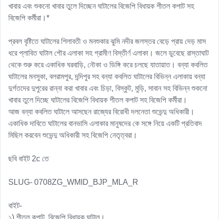
খাবার এবং শুকনো খাবার তুলে দিচ্ছেন ঘাটালের বিজেপি বিধায়ক শীতল কপাট সহ 
বিজেপি কর্মীরা।*

প্রবল বৃষ্টিতে ঘাটালের শিলাবতী ও মনশুকার ঝুমি নদীর জলস্তর বেড়ে প্রায় দেড় মাস 
ধরে প্লাবিত ঘাটাল পৌর এলাকা সহ গ্রামীণ বিস্তীর্ণ এলাকা। জলে ডুবেছে রাস্তাঘাট 
থেকে শুরু করে একাধিক ঘরবাড়ি, নৌকা ও ডিঙ্গি করে চলছে যাতায়াত। বন্যা কবলিত 
ঘাটালের মনসুকা, বলরামপুর, দন্দিপুর সহ বন্যা কবলিত ঘাটালের বিভিন্ন এলাকায় বন্যা 
দুর্গতদের দুপুরের রান্না করা খাবার এবং চিড়া, বিস্কুট, মুড়ি, সাবান সহ বিভিন্ন শুকনো 
খাবার তুলে দিচ্ছে ঘাটালের বিজেপি বিধায়ক শীতল কপাট সহ বিজেপি কর্মীরা। 

আজ বন্যা কবলিত ঘাটালে আসছেন রাজ্যের বিরোধী দলনেতা শুভেন্দু অধিকারী। 
একাধিক দাবিতে ঘাটালের বানভাসি এলাকার মানুষদের কে সঙ্গে নিয়ে একটি প্রতিবাদ 
মিছিল করবেন শুভেন্দু অধিকারী সহ বিজেপি নেতৃত্বরা। 

ছবি বাইট 2c তে 

SLUG- 0708ZG_WMID_BJP_MLA_R

বাইট-

১) শীতল কপাট, বিজেপি বিধায়ক ঘাটাল।