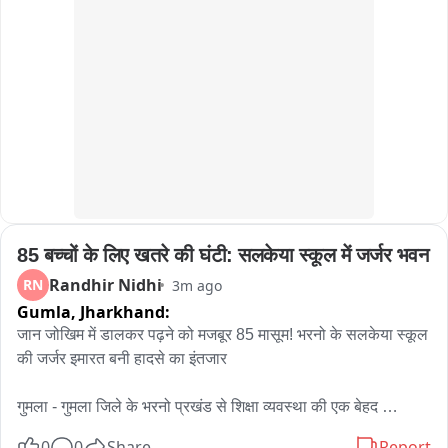
empowering the artisans who keep them alive.”
value addition, and marketing. Information on government 
support and financial assistance available under HADP for 
establishing mushroom enterprises was also shared. The 
programme concluded with an interactive feedback 
session, where participants appreciated the practical 
orientation of the training and expressed their commitment 
to adopting mushroom cultivation as a sustainable 
livelihood enterprise.
85 बच्चों के लिए खतरे की घंटी: सलकेया स्कूल में जर्जर भवन
Randhir Nidhi
RN
3m ago
Gumla,
Jharkhand:
जान जोखिम में डालकर पढ़ने को मजबूर 85 मासूम! भरनो के सलकेया स्कूल 
की जर्जर इमारत बनी हादसे का इंतजार

गुमला - गुमला जिले के भरनो प्रखंड से शिक्षा व्यवस्था की एक बेहद 
चिंताजनक तस्वीर सामने आई है। यहां सलकेया गांव के नव उत्क्रमित मध्य 
0
0
Share
Report