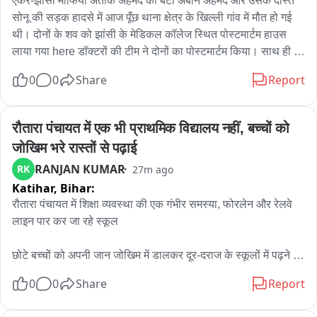
एंकर-झांसी माफिया अतीक अहमद का बेटा अबान अहमद और उसके दोस्त 
सोनू की सड़क हादसे में आज पूँछ थाना क्षेत्र के खिल्ली गांव में मौत हो गई 
थी। दोनों के शव को झांसी के मेडिकल कॉलेज स्थित पोस्टमार्टम हाउस 
लाया गया here डॉक्टरों की टीम ने दोनों का पोस्टमार्टम किया। साथ ही 
वीडियोग्राफी भी की गई। इसके बाद अबान और सोनू की बॉडी को पुलिस 
0
0
Share
Report
प्रशासन ने परिजनों को सौप दिया। वहीं, परिजन दोनों का शव लेकर झांसी 
से प्रयागराज के रवाना हो गए हैं।
रौतारा पंचायत में एक भी प्राथमिक विद्यालय नहीं, बच्चों को 
जोखिम भरे रास्तों से पढ़ाई
RANJAN KUMAR
RK
27m ago
Katihar,
Bihar:
रौतारा पंचायत में शिक्षा व्यवस्था की एक गंभीर समस्या, फोरलेन और रेलवे 
लाइन पार कर जा रहे स्कूल

छोटे बच्चों को अपनी जान जोखिम में डालकर दूर-दराज के स्कूलों में पढ़ने 
जाने के लिए ग्रामीण मजबूर

0
0
Share
Report
एनएच-131ए फोरलेन और रेलवे लाइन के पूरब दिशा में बसे हजारों लोगों के 
बीच एक भी प्राथमिक या मध्य विद्यालय नहीं
