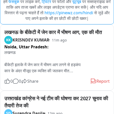
हमें
फेसबुक
पर लाइक करें,
ट्विटर
पर फॉलो और
यूट्यूब
पर सब्सक्राइब्ड करें
ताकि आप ताजा खबरें और लाइव अपडेट्स प्राप्त कर सकें| और यदि आप
विस्तार से पढ़ना चाहते हैं तो
https://pinewz.com/hindi
से जुड़े और
पाए अपने इलाके की हर छोटी सी छोटी खबर|
लखनऊ के बीकेटी में जेन कार में भीषण आग, एक की मौत
KRISNDEV KUMAR
KK
11m ago
Noida,
Uttar Pradesh:
लखनऊ

बीकेटी इलाके में जेन कार में भीषण आग लगने से हड़कंप

कार के अंदर मौजूद एक व्यक्ति की जलकर मौत

सूचना मिलते ही बीकेटी से दमकल की दो गाड़ियों मौके पर पहुंचीं

0
0
Share
Report
दमकल कर्मियों ने कड़ी मशकत के बाद आग पर पाया काबू

घटना के समय कार में एक ही व्यक्ति सवार बताया जा रहा है

मौके पर पहुंची पुलिस मृतक की पहचान कराने में जुटी

उत्तराखंड कांग्रेस ने नई टीम की घोषणा कर 2027 चुनाव की 
शव को कब्जे में लेकर पोस्टमार्टम के लिए भेजा गया

तैयारी तेज की
प्राथमिक जांच में शॉर्ट सर्किट से आग लगने की आशंका, जांच जारी
Surendra Dasila
SD
12m ago