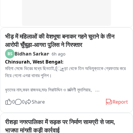
भीड़ में महिलाओं की वेशभूषा बनाकर गहने चुराने के तीन 
आरोपी चुँचुड़ा-आगरा पुलिस ने गिरफ्तार
Bidhan Sarkar
BS
6h ago
Chinsurah,
West Bengal:
মহিলা সেজে ভিরের মধ্যে ছিনতাই,চুঁچুড়া থেকে তিন অভিযুক্তকে গ্রেফতার করে 
নিয়ে গেলো এগরা থানার পুলিশ।

ধৃতদের নাম,করন রাজভর,মহঃ সিরাউদ্দিন ও রুক্মিণী মুদালিয়ার。

ধৃতদের বাড়ি হুগলির চুঁচুড়া থানার নলডাঙা,ব্যান্ডেল লিচুবাগান ও আমবাগান এলাকায়。

0
0
Share
Report
পুলিশ সূত্রে জানা যায়,পূর্ব মেদিনী পুরের এগরা থানা এলাকায় ধর্মিয় অনুষ্ঠানের ভিরে 
মিশে মহিলাদের গলার হার শরীরের গয়না চুরি করে অভিযুক্তরা。

रीशड़ा नगरपालिका में सड़क पर निर्माण सामग्री से जाम, 
পুরুষরা শাড়ি পরে মহিলা সেজে ভিরে মিশে গিয়ে চুরি ছিনতাই করত。

भाजपा मांगती कड़ी कार्रवाई
থানার অভিযোগ দায়ের হওয়ার পর তদন্তে নামে এগরা থানার পুলিশ।তদন্তে একটি 