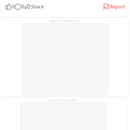
বড় কাঠের বোর্ড ও পেরেক ছড়িয়ে থাকায় শিশু-সহ পথচলতি মানুষের আহত হওয়ার 
সভাপতিপত্তি তথা পাণ্ডবেশ্বরের তৃণমূল প্রার্থী নরেন্দ্রনাথ চক্রবর্তীর খাস লোক 
0
0
Share
Report
আশঙ্কা রয়েছে। নিত্যদিন ছোটখাটো দুর্ঘটনাও ঘটছে। 그는 অভিযোগ করেন, 
বলেও পরিচিত ছিল এই বীর বাহাদুর। এলাকায় সন্ত্রাস তোলাবাজি সহ একাধিক 
অতীতে প্রভাবশালীদের মদতে এই ধরনের অনিয়ম চলেছে। বর্তমান প্রশাসনের কাছে 
অভিযোগে গ্রেফতার এই বীর বাহাদুর。
ADVERTISEMENT
দ্রুত ব্যবস্থা নিয়ে রাস্তা দখলমুক্ত ও নিরাপদ করার আবেদন জানান তিনি。

বিজেপির দাবি, রাস্তা থেকে অবিলম্বে নির্মাণসামগ্রী সরিয়ে স্বাভাবিক যান চলাচল 
নিশ্চিত করতে হবে এবং ভবিষ্যতে যাতে জনসাধারণের ভোগান্তি না হয়, সে বিষয়ে 
প্রশাসনকে কড়া নজরদারি করতে হবে。

সম্প্রতি পুর নগরোন্নয় দপ্তররে মন্ত্রী অগ্নিমিত্রা পাল দিয়েছেন নির্মান সামগ্রি 
রাস্তায় ফেলে রাখলে ব্যবস্থা নেওয়া হবে।
ADVERTISEMENT