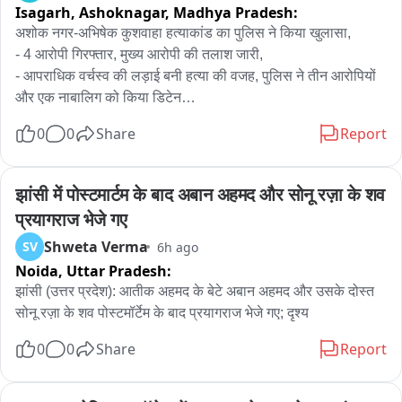
Isagarh, Ashoknagar,
Madhya Pradesh:
अशोक नगर-अभिषेक कुशवाहा हत्याकांड का पुलिस ने किया खुलासा,

- 4 आरोपी गिरफ्तार, मुख्य आरोपी की तलाश जारी,

- आपराधिक वर्चस्व की लड़ाई बनी हत्या की वजह, पुलिस ने तीन आरोपियों 
और एक नाबालिग को किया डिटेन

0
0
Share
Report
एंकर -मंसौर मिल क्षेत्र में हुई अभिषेक कुशवाहा की नृशंस हत्या के मामले में 
पुलिस ने बड़ा खुलासा किया है। वर्चस्व की लड़ाई और आपराधिक 
गतिविधियों में आपसी रंजिश के चलते इस हत्याकांड को अंजाम दिया गया 
झांसी में पोस्टमार्टम के बाद अबान अहमद और सोनू रज़ा के शव 
था।

प्रयागराज भेजे गए
पुलिस की जांच में सामने आया है कि इस हत्याकांड में एक से अधिक आरोपी 
Shweta Verma
SV
6h ago
शामिल थे। कार्रवाई करते हुए पुलिस ने मिथुन कुशवाहा, छुट्टन कुशवाहा, 
Noida,
Uttar Pradesh:
रीना नाम की महिला और मुख्य आरोपी के नाबालिग बेटे को हिरासत में लिया 
है। हालांकि, मामले का मुख्य आरोपी 'कल्लू कुशवाहा' अभी भी फरार है, 
झांसी (उत्तर प्रदेश): आतीक अहमद के बेटे अबान अहमद और उसके दोस्त 
जिसकी तलाश में पुलिस की कई टीमें जुटी हुई हैं।

सोनू रज़ा के शव पोस्टमॉर्टेम के बाद प्रयागराज भेजे गए; दृश्य
बतादे की -1 तारीख की रात मंसौर मिल इलाके में हुई अभिषेक कुशवाहा की 
0
0
Share
Report
हत्या के बाद पुलिस महकमे में हड़कंप मच गया था। घटना की गंभीरता को 
देखते हुए वरिष्ठ पुलिस अधिकारियों, टीआई कोतवाली और टीआई देहात की 
टीम ने मौके पर पहुंचकर जांच शुरू की। शव की स्थिति और घटनास्थल का 