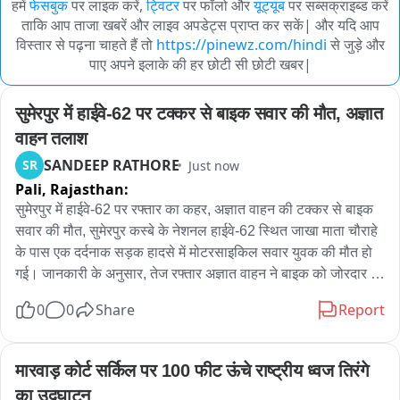
हमें
फेसबुक
पर लाइक करें,
ट्विटर
पर फॉलो और
यूट्यूब
पर सब्सक्राइब्ड करें
ताकि आप ताजा खबरें और लाइव अपडेट्स प्राप्त कर सकें| और यदि आप
विस्तार से पढ़ना चाहते हैं तो
https://pinewz.com/hindi
से जुड़े और
पाए अपने इलाके की हर छोटी सी छोटी खबर|
सुमेरपुर में हाईवे-62 पर टक्कर से बाइक सवार की मौत, अज्ञात 
वाहन तलाश
SANDEEP RATHORE
SR
Just now
Pali,
Rajasthan:
सुमेरपुर में हाईवे-62 पर रफ्तार का कहर, अज्ञात वाहन की टक्कर से बाइक 
सवार की मौत, सुमेरपुर कस्बे के नेशनल हाईवे-62 स्थित जाखा माता चौराहे 
के पास एक दर्दनाक सड़क हादसे में मोटरसाइकिल सवार युवक की मौत हो 
गई। जानकारी के अनुसार, तेज रफ्तार अज्ञात वाहन ने बाइक को जोरदार 
टक्कर मार दी, जिससे युवक ने मौके पर ही दम तोड़ दिया। हादसे की सूचना 
0
0
Share
Report
मिलते ही सुमेरपुर सदर थाना पुलिस मौके पर पहुंची और शव को कब्जे में 
लेकर राजकीय अस्पताल की मोर्चरी में रखवाया। मामले की जांच सदर थाने 
के सब इंस्पेक्टर कैलाश चंद्र चौधरी कर रहे हैं। पुलिस ने घटनास्थल के 
मारवाड़ कोर्ट सर्किल पर 100 फीट ऊंचे राष्ट्रीय ध्वज तिरंगे 
आसपास स्थित ढाबों पर लगे सीसीटीवी कैमरों की फुटेज खंगालनी शुरू कर 
का उद्घाटन