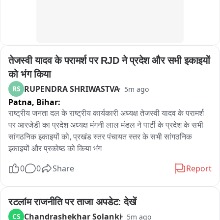
હેલ્થ વિભાગ દ્વારા આવતીકાલે ફરી ચેકીંગ હાથ ધરવામાં આવશે 
જેને લઈને ખાણી પીણી સંચાલકોમાં ફફડાટ વ્યાપી ગયો છે.
तेजस्वी यादव के परामर्श पर RJD ने प्रदेश और सभी इकाइयों 
को भंग किया
RUPENDRA SHRIWASTVA
RS
5m ago
Patna,
Bihar:
राष्ट्रीय जनता दल के राष्ट्रीय कार्यकारी अध्यक्ष तेजस्वी यादव के परामर्श 
पर आरजेडी का प्रदेश अध्यक्ष मंगनी लाल मंडल ने पार्टी के प्रदेश के सभी 
सांगठनिक इकाइयों को, प्रखंड स्तर पंचायत स्तर के सभी सांगठनिक 
इकाइयों और प्रकोष्ठ को किया भंग
0
0
Share
Report
रटला́म राजनीति पर ताजा अपडेट: देखें
Chandrashekhar Solanki
CS
5m ago