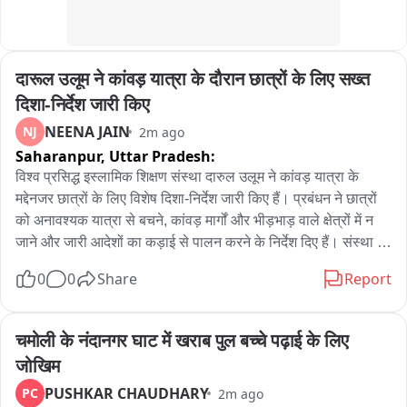
दारूल उलूम ने कांवड़ यात्रा के दौरान छात्रों के लिए सख्त 
दिशा-निर्देश जारी किए
NEENA JAIN
NJ
2m ago
Saharanpur,
Uttar Pradesh:
विश्व प्रसिद्ध इस्लामिक शिक्षण संस्था दारुल उलूम ने कांवड़ यात्रा के 
मद्देनजर छात्रों के लिए विशेष दिशा-निर्देश जारी किए हैं। प्रबंधन ने छात्रों 
को अनावश्यक यात्रा से बचने, कांवड़ मार्गों और भीड़भाड़ वाले क्षेत्रों में न 
जाने और जारी आदेशों का कड़ाई से पालन करने के निर्देश दिए हैं। संस्था के 
छात्रावास प्रभारी मौलाना मुफ्ती अशरफ अब्बास की ओर से जारी लिखित 
0
0
Share
Report
आदेश में कहा गया है कि छात्र बाजार, जीटी रोड और उन सभी स्थानों पर 
जाने से परहेज करें जहां से कांवड़ियों का आवागमन होता है। बेहद जरुरी होने 
पर ही यात्रा करें और रेल यात्रा के दौरान केवल आरक्षित कोच में ही सफर 
चमोली के नंदानगर घाट में खराब पुल बच्चे पढ़ाई के लिए 
करें। आदेश में यह भी कहा गया है कि सभी छात्र दारुल उलूम से जारी 
जोखिम
पहचान पत्र हर समय अपने पास रखें। सूर्यास्त के बाद बिना पहचान पत्र 
PUSHKAR CHAUDHARY
PC
2m ago
किसी भी छात्र को परिसर में प्रवेश नहीं दिया जाएगा। इसके साथ ही उन्होंने 