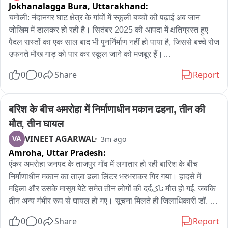
Jokhanalagga Bura,
Uttarakhand:
मल्टीमीडिया मोबाइल फोन का उपयोग करते पाए जाने पर निष्कासन की 
कार्रवाई की चेतावनी भी दी है। मौलाना मुफ्ती अशरफ अब्बास ने कहा कि 
चमोली: नंदानगर घाट क्षेत्र के गांवों में स्कूली बच्चों की पढ़ाई अब जान 
छात्र जिस उद्देश्य के लिए यहां आए हैं वह अपना पूरा ध्यान पढ़ाई और धार्मिक 
जोखिम में डालकर हो रही है। सितंबर 2025 की आपदा में क्षतिग्रस्त हुए 
दायित्वों पर लगाएं और अनुशासन का पालन करें।
पैदल रास्तों का एक साल बाद भी पुनर्निर्माण नहीं हो पाया है, जिससे बच्चे रोज 
उफनते मौख गाड़ को पार कर स्कूल जाने को मजबूर हैं।

0
0
Share
Report
सबसे ज्यादा मुश्किल छोटे बच्चों और उनके अभिभावकों को झेलनी पड़ रही 
है। कई जगहों पर अभिभावक अपने बच्चों को पीठ पर बैठाकर तेज बहाव वाले 
गदेरे को पार करा रहे हैं। बरसात के मौसम में जलस्तर बढ़ने से खतरा और भी 
बरिश के बीच अमरोहा में निर्माणाधीन मकान ढहना, तीन की 
गंभीर हो गया है, जिससे किसी बड़े हादसे की आशंका लगातार बनी हुई है।

मौत, तीन घायल
VINEET AGARWAL
VA
3m ago
बीओ- ग्रामीणों का कहना है कि आपदा के बाद से ही पैदल पुल और रास्तों के 
Amroha,
Uttar Pradesh:
निर्माण की मांग प्रशासन से कई बार की जा चुकी है, लेकिन अब तक न तो 
कोई वैकल्पिक मार्ग तैयार हुआ है और न ही स्थायी पुल का निर्माण शुरू हो 
एंकर अमरोहा जनपद के ताजपुर गाँव में लगातार हो रही बारिश के बीच 
पाया है।

निर्माणाधीन मकान का ताज़ा ढला लिंटर भरभराकर गिर गया। हादसे में 
महिला और उसके मासूम बेटे समेत तीन लोगों की दर्दناک मौत हो गई, जबकि 
रोजमर्रा के कामकाज के लिए भी ग्रामीणों को इसी खतरनाक रास्ते से गुजरना 
तीन अन्य गंभीर रूप से घायल हो गए। सूचना मिलते ही जिलाधिकारी डॉ. 
पड़ रहा है, जिससे हर दिन जान का जोखिम बना रहता है। स्थानीय लोगों ने 
नितिन गौड़ और पुलिस अधीक्षक लखन सिंह यादव मौके पर पहुंच गए और 
0
0
Share
Report
प्रशासन से जल्द से जल्द पैदल पुल और क्षतिग्रस्त मार्गों का निर्माण कराने 
राहत एवं बचाव कार्य का जायजा लिया।
