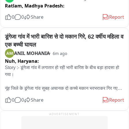
Ratlam,
Madhya Pradesh:
0
0
Share
Report
डूंगेजा गांव में भारी बारिश से दो मकान गिरे, 62 वर्षीय महिला व 
एक बच्ची घायल
ANIL MOHANIA
AM
6m ago
Nuh,
Haryana:
Story :- डूंगेजा गांव में लगातार हो रही भारी बारिश के बीच बड़ा हादसा हो 
गया।

नूंह जिले के डूंगेजा गांव सुबह अचानक दो कच्चे मकान भरभराकर गिर गए। 
हादसे में 62 वर्षीय महिला हारूनी गंभीर रूप से घायल हो गई, जबकि एक 
0
0
Share
Report
छोटी बच्ची को भी चोटें आई हैं। घायल महिला को पहले मांडीखेड़ा अस्पताल 
ले जाया गया, जहां से उसकी गंभीर हालत को देखते हुए नल्हड़ मेडिकल 
ADVERTISEMENT
कॉलेज रेफर कर दिया गया। पीड़ित परिवार ने प्रशासन से मुआवजे की मांग 
की है।
