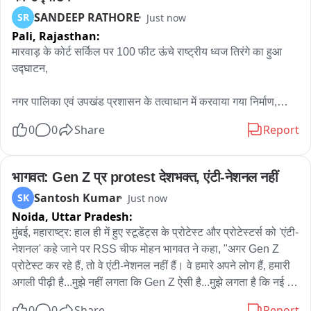
दी है, ताकि टक्कर मारने वाले अज्ञात वाहन की पहचान कर उसे जल्द 
SANDEEP RATHORE
SR
Just now
गिरफ्तार किया जा सके। फिलहाल मृतक की शिनाख्त एवं हादसे के कारणों 
Pali,
Rajasthan:
की जांच जारी है। पुलिस ने वाहन चालक की तलाश तेज कर दी है और लोगों 
से भी घटना से संबंधित कोई जानकारी होने पर पुलिस को सूचित करने की 
मारवाड़ के कोर्ट सर्किल पर 100 फीट ऊंचे राष्ट्रीय ध्वज तिरंगे का हुआ 
अपील की है。
उद्घाटन,

नगर पालिका एवं उपखंड प्रशासन के तत्वाधान में करवाया गया निर्माण,

0
0
Share
Report
मारवाड़ विधायक केसाराम चौधरी ने किया उद्घाटन,

ढोल नगाड़े एवं जयकारों के साथ आयोजित हुआ कार्यक्रम,

भागवत: Gen Z प्र protest देशभक्त, एंटी-नेशनल नहीं
Santosh Kumar
SK
Just now
उपखंड अधिकारी महावीरसिंह जोधा, अधिशासी अधिकारी विक्रम सिंह 
Noida,
Uttar Pradesh:
राठौड़ रहे कार्यक्रम में मौजूद ।
मुंबई, महाराष्ट्र: हाल ही में हुए स्टूडेंट्स के प्रोटेस्ट और प्रोटेस्टर्स को 'एंटी-
नेशनल' कहे जाने पर RSS चीफ मोहन भागवत ने कहा, "अगर Gen Z 
प्रोटेस्ट कर रहे हैं, तो वे एंटी-नेशनल नहीं हैं। वे हमारे अपने लोग हैं, हमारी 
अगली पीढ़ी है...मुझे नहीं लगता कि Gen Z ऐसी है...मुझे लगता है कि नई 
पीढ़ी - Gen Z और Gen Alpha, हमारी मौजूदा पीढ़ी से ज़्यादा ईमानदार है, 
0
0
Share
Report