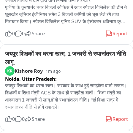
स्पेशल विजिलेंस टीम द्वारा तीन बिजली कर्मी गिरफ्तार 

पूर्णिया के कृत्यानंद नगर बिजली ऑफिस में आज स्पेशल विजिलेंस की टीम ने    
घूसखोर जूनियर इंजीनियर समेत 3 बिजली कर्मियों को घूस लेते रंगे हाथ 
गिरफ्तार किया। स्पेशल विजिलेंस यूनिट SUV के इंस्पैक्टर अविनाश कुमार 
झा ने कहा कि  बखरीकोल निवासी राजेश कुमार साह ने विजिलेंस विभाग में 
0
0
Share
Report
आवेदन दिया था कि उनसे घरेलू विद्युत कनेक्शन लगाने के लिए बिजली 
विभाग के जेई ₹15000 घूस मांग रहे हैं।  फिर टीम बनाकर आज कृतयानन्द 
नगर के बिजली विभाग कार्यालय में वे लोग पहुंचे। जहां राजेश कुमार साह ने 
जयपुर शिक्षकों का धरना खत्म, 1 जनवरी से स्थानांतरण नीति 
₹10000 घूस दिया।जिसको कनीय अभियंता भरत मलिक के तकनीकी 
लागू
सहयोगी आशुतोष पांडे ने अपने पॉकेट में रख लिया । तभी विजिलेंस की टीम 
Kishore Roy
KR
1m ago
ने जूनियर इंजीनियर भरत मलिक और उनके दो तकनीकी सहयोगी आशुतोष 
Noida,
Uttar Pradesh:
पांडे और पंकज कुमार को गिरफ्तार कर लिया। तीनों से फिलहाल पूछताछ 
की जा रही है। उन्होंने कहा कि कनय अभियंता ने ₹5000 पहले ही घूस ले 
जयपुर शिक्षकों का धरना खत्म। सरकार के साथ हुई समझौता वार्ता सफल। 
लिया था। आज फिर ₹10000 ले रहा था। लेकिन यह लोग रंगे हाथ 
शिक्षकों व शिक्षा मंत्री ACS के साथ ही समझौता वार्ता। शिक्षा मंत्री का 
गिरफ्तार कर लीए गए。

आश्वासन 1 जनवरी से लागू होगी स्थानांतरण नीति। नई शिक्षा सत्र में 
बाइट

स्थानांतरण नीति से होंगे तबादले।
अविनाश कुमार झा, इंस्पेक्टर स्पेशल विजिलेंस यूनिट पटना
0
0
Share
Report