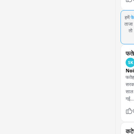
हमें
फ
ताजा 
तो
फतेह
SK
No
फतेह
सरका
साल 
गई..
कटे