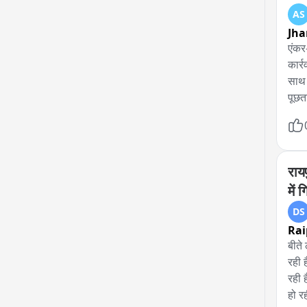
AS
Jha
एंकर
कार्
साथ 
पूछत
के लि
में 
राय
में
DS
Rai
बीते
रही 
रही 
हो र