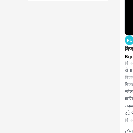
RC
बिज
Bij
बिजन
होना 
बिजन
बिजल
स्टे
बारि
सड़को
टूटे 