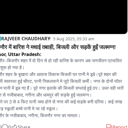
RAJVEER CHAUDHARY
5 Aug 2025, 05:33 am
नौर में बारिश ने मचाई तबाही, बिजली और सड़कें हुईं जलमग्न!
nor,
Uttar Pradesh:
ौर--बिजनौर शहर में दो दिन से हो रही बारिश के कारण अब जनजीवन प्रभावित 
शुरू हो गया है। 

ौर शहर के बुखारा और आवास विकास बिजली घर पानी मे डूबे।पूरे शहर की 
ी व्यवस्था हुई चौपट, पानी निकलवाने मे जुटे बिजली कर्मी। नगर के दोनों पॉवर 
शन पानी में डूब गए हैं। पूरे नगर इलाके की बिजली सप्लाई हुई ठप। उधर वही भारी 
श से नजीबाबाद, नगीना और धामपुर की सड़के हुई जलमग्न। 

 पर 3 से 4 फिट पानी जमा होने से नगर की कई सड़के बनी दरिया। कई जगह 
पेड़ स्कूली बच्चे पानी मे जा रहे स्कूल।

0
0
Share
Report