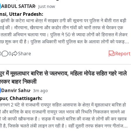
ABDUL SATTAR
Just now
nsi,
Uttar Pradesh:
-झांसी के कटेरा थाना क्षेत्र में साइबर ठगी की सूचना पर पुलिस ने बीती रात बड़ी 
रवाई की। मौरयाना, खैरयाना और कडोर तीन गांवों को चारों तरफ से घेरकर एक 
तलाशी अभियान चलाया गया। पुलिस ने 50 से ज्यादा लोगों को हिरासत में लेकर 
ाछ शुरू कर दी है। पुलिस अधिकारी भारी पुलिस बल के अलावा लोगों को पकड़ने 
ए बस लेकर गांव पहुंचे थे, वहीं कटेरा में पुलिस की इस कार्रवाई के बाद पूरे इलाके 
0
0
Share
Report
साइबर ठगी को लेकर हड़कंप मचा हुआ है।
पुर में मूसलाधार बारिश से जलभराव, महिला मोपेड सहित गहरे नाले 
 गिरकर बाहर निकली
Danvir Sahu
3m ago
pur,
Chhattisgarh:
 लगभग 2 घंटे से राजधानी रायपुर सहित आसपास के क्षेत्र में मूसलाधार बारिश हो 
है और बारिश के बाद राजधानी रायपुर जल भराव की स्थिति निकलकर सामने आ 
है जो काफी खौफनाक है। सड़क में चलते बारिश की वजह से लोगों की कर खराब 
ही है, जिसके चलते लंबी लाइन लग रही है। वहीं दूसरी तरफ शंकर नगर गीतांजलि 