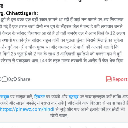
ा!
rg,
Chhattisgarh:
-दुर्ग से इस वक्त एक बड़ी खबर सामने आ रही हैं जहां नन मामले पर अब सियासत 
ो गई है एक तरफ जहां दोनो नन दुर्ग के सेंट्रल जेल में बन्द है वही लगातार उनसे 
े केरल के सांसद विधायक आ रहे है तो वही बजरंग दल ने आज जिले के 12 अलग 
स्थानो पर कोंग्रेस सांसद राहुल गांधी का पुतला फूंका जिसमे भिलाई का सुपेला 
और दुर्ग का ग्रीन चौक मुख्य था और जमकर नारे बाजी की आपको बता दे कि 
े दिनों 25 जुलाई को 2 नन के साथ 3 आदिवासी युवतियो को बजरंग दल ने दुर्ग 
े स्टेशन से पकड़कर धारा 143 के तहत मानव तस्करी के आरोप में जेल भेज दिया 
0
0
Share
Report
ेसबुक
पर लाइक करें,
ट्विटर
पर फॉलो और
यूट्यूब
पर सब्सक्राइब्ड करें ताकि आ
खबरें और लाइव अपडेट्स प्राप्त कर सकें| और यदि आप विस्तार से पढ़ना चाहते है
https://pinewz.com/hindi
से जुड़े और पाए अपने इलाके की हर छोटी सी
छोटी खबर|