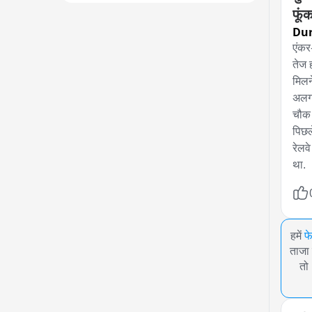
फूंक
Du
एंकर
तेज ह
मिलन
अलग 
चौक 
पिछल
रेलव
था.
हमें
फ
ताजा 
तो