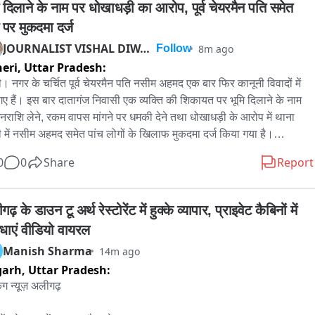
ि दिलाने के नाम पर धोखाधड़ी का आरोप, पूर्व चेयरमैन पति समेत 
 पर मुकदमा दर्ज
JOURNALIST VISHAL DIWAKAR
8m ago
Follow
eri,
Uttar Pradesh:
़ी। नगर के चर्चित पूर्व चेयरमैन पति नसीम अहमद एक बार फिर कानूनी विवादों में 
गए हैं। इस बार दातागंज निवासी एक व्यक्ति की शिकायत पर भूमि दिलाने के नाम 
नराशि लेने, रकम वापस मांगने पर धमकी देने तथा धोखाधड़ी के आरोप में थाना 
़ी में नसीम अहमद समेत पांच लोगों के खिलाफ मुकदमा दर्ज किया गया है।

यतकर्ता रामप्रसाद पुत्र मानसिंह, निवासी दातागंज ने पुलिस को दी तहरीर में 
0
0
Share
Report
 लगाया है कि आरोपियों ने भूमि उपलब्ध कराने का भरोसा देकर उनसे धनराशि ली, 
न न तो भूमि दिलाई और न ही रकम वापस की। आरोप है कि जब उन्होंने अपने पैसे 
 मांगे तो उन्हें जान से मारने की धमकी दी गई।

ढ़ के डाउन टू अर्थ रेस्टोरेंट में हुक्के व्यापार, प्राइवेट कैबिनों में 
स ने तहरीर के आधार पर नसीम अहमद सहित पांच लोगों के विरुद्ध संबंधित धाराओं 
िधाएं वीडियो वायरल
ुकदमा दर्ज कर मामले की जांच शुरू कर दी है। जांच के बाद साक्ष्यों के आधार पर 
Manish Sharma
14m ago
की कार्रवाई की जाएगी।

garh,
Uttar Pradesh:
लब है कि इससे पहले भी नसीम अहमद के खिलाफ थाना देवरनियां में भूमि विवाद से 
धित एक मामला दर्ज हो चुका है। वहीं स्थानीय स्तर पर यह भी चर्चा है कि उनके 
िंग न्यूज़ अलीगढ़

्ध पूर्व में हिस्ट्रीशीट खोले जाने की कार्रवाई की गई थी। हालांकि इसकी 