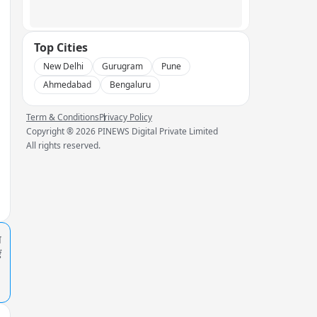
Top Cities
New Delhi
Gurugram
Pune
Ahmedabad
Bengaluru
Term & Conditions
Privacy Policy
Copyright ®
2026
PINEWS Digital Private Limited
All rights reserved.
प
ं