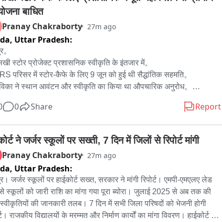
योजना बाधित
Pranay Chakraborty
27m ago
ida,
Uttar Pradesh:
ुर。

खी स्टोर प्रोजेक्ट प्रशासनिक स्वीकृति के इंतजार में。

S परिसर में स्टोर-कैफे के लिए 9 जून को हुई थी सैद्धांतिक सहमति。

विका ने स्थान आवंटन और स्वीकृति का किया था औपचारिक अनुरोध。

 दो महीने बाद भी नहीं मिली प्रशासनिक मंजूरी。

0
0
Share
Report
कृति में देरी से बजट घोषणा का क्रियान्वयन अटका。

यती राज विभाग सचिव ने ग्रामीण विकास विभाग सचिव को लिखा पत्र。

S में 40×40 वर्ग फीट जगह की आवंटन की मांग。

ोर्ट ने जर्जर स्कूलों पर सख्ती, 7 दिन में जिलों से रिपोर्ट मांगी
विका अपने संसाधनों से करेगी निर्माण कार्य。

Pranay Chakraborty
27m ago
ा स्वयं सहायता समूहों के उत्पादों के लिए बनेगा राजसखी स्टोर और कैफे。

ida,
Uttar Pradesh:
ा sशक्तिकरण और ग्रामीण उत्पादों की ब्रांडिंग को मिलेगा बढ़ावा。
र। जर्जर स्कूलों पर हाईकोर्ट सख्त, सरकार ने मांगी रिपोर्ट। एमपी-एमएलए लेड 
से स्कूलों को जारी राशि का मांगा गया पूरा ब्योरा। जुलाई 2025 से अब तक की 
स्वीकृतियों की जानकारी तलब। 7 दिन में सभी जिला परिषदों को भेजनी होगी 
्ट। राजकीय विद्यालयों के मरम्मत और निर्माण कार्यों का मांगा विवरण। हाईकोर्ट में 