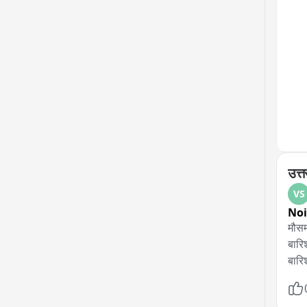
निका
करें
लगात
उत्त
VS
No
मौसम
बारिश
बारि