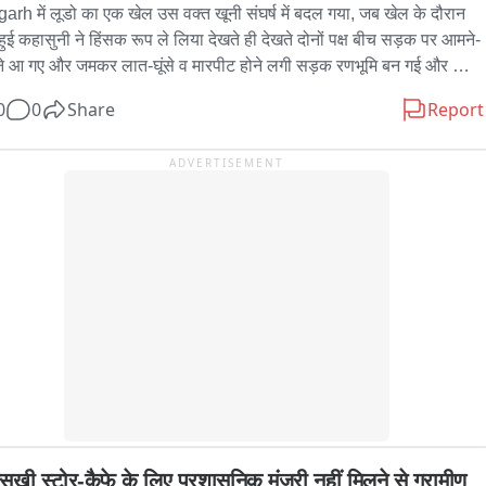
arh में लूडो का एक खेल उस वक्त खूनी संघर्ष में बदल गया, जब खेल के दौरान 
 हुई कहासुनी ने हिंसक रूप ले लिया देखते ही देखते दोनों पक्ष बीच सड़क पर आमने-
े आ गए और जमकर लात-घूंसे व मारपीट होने लगी सड़क रणभूमि बन गई और 
स मौजूद लोगों में अफरा-तफरी मच गई पूरी घटना का वीडियो अब सोशल मीडिया 
0
0
Share
Report
ेजी से वायरल हो रहा है पुलिस वीडियो के आधार पर मारपीट करने वाले युवकों की 
में जुटी थाना क्वार्सी क्षेत्र के महेशपुर चौराहे की घटना
ADVERTISEMENT
सखी स्टोर-कैफे के लिए प्रशासनिक मंजूरी नहीं मिलने से ग्रामीण 