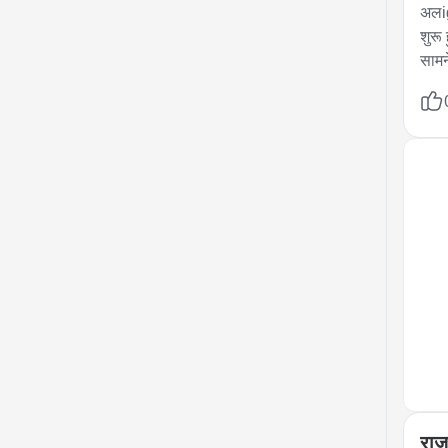
अलig
शुरू
सामन
आसपा
पर त
तलाश 
राज