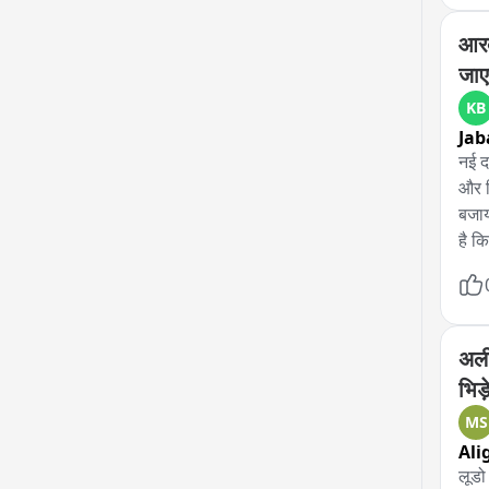
आरब
जाए
KB
Jab
नई द
और न
बजाय
है क
अली
भिड़े
MS
Ali
लूडो