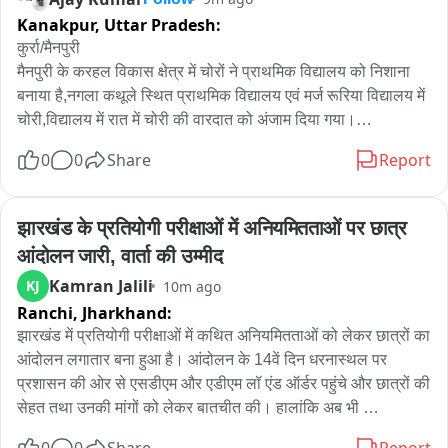
Kanakpur,
Uttar Pradesh:
कुर्रा/मैनपुरी

मैनपुरी के करहल विकास क्षेत्र में चोरों ने प्राथमिक विद्यालय को निशाना 
बनाया है,नगला कथूले स्थित प्राथमिक विद्यालय एवं मर्ज रूरिया विद्यालय में 
चोरी,विद्यालय में रात में चोरी की वारदात को अंजाम दिया गया।

0
0
Share
Report
आज सुबह ग्रामीणों ने स्टाफ को सूचना दी,मौके पर पहुंचे तो देखा कि स्कूल 
के सभी कमरों और रसोई के ताले तोड़ दिए गए हैं।

झारखंड के प्रतियोगी परीक्षाओं में अनियमितताओं पर छात्र 
चोर मिड-डे-मील के बर्तन,2 गैस सिलेंडर,1 बोरा राशन,लैपटॉप,टेबलेट,5 
आंदोलन जारी, वार्ता की उम्मीद
पंखे,स्पोर्ट्स किट,FLN किट,मैथ किट,साउंड सिस्टम और जरूरी रजिस्टर 
Kamran Jalili
KJ
10m ago
भी उठा ले गए।112के माध्यम से पुलिस को दी गई सूचना है। 

Ranchi,
Jharkhand:
विद्यालय प्रशासन ने कुर्रा थाने में तहरीर देकर रिपोर्ट दर्ज करने और कार्रवाई 
झारखंड में प्रतियोगी परीक्षाओं में कथित अनियमितताओं को लेकर छात्रों का 
की मांग की है।
आंदोलन लगातार बना हुआ है। आंदोलन के 14वें दिन धरनास्थल पर 
प्रशासन की ओर से एसडीएम और एडीएम लॉ एंड ऑर्डर पहुंचे और छात्रों की 
सेहत तथा उनकी मांगों को लेकर बातचीत की। हालांकि अब भी 
आंदोलनकारी छात्रों की निगाहें सरकार के बुलावे पर टिकी हैं।
