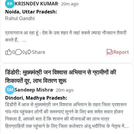
KRISNDEV KUMAR
KK
20m ago
Noida,
Uttar Pradesh:
Rahul Gandhi

प्रयागराज आ रहा हूं - देश के उस शहर में जहां सबसे ज़्यादा नौजवान तैयारी 
करते हैं。

0
0
Share
Report
एक बात साफ़ है: यहां का हर छात्र जानता है कि system बेईमान हो चुका 
है। आपकी मेहनत में कोई कमी नहीं - कमी उस system की नीयत में है जो 
आपकी मेहनत का दाम नहीं देती。

डिंडोरी: मुख्यमंत्री जन विश्वास अभियान से ग्रामीणों की 
शिकायतें दूर, लाभ वितरण शुरू
पेपर लीक, रुकी भर्तियाँ, सालों का इंतज़ार और जवाबदेही किसी की नहीं。

Sandeep Mishra
SM
20m ago
Dindori,
Madhya Pradesh:
कोटा में छात्र बोले, देहरादून में फिर आवाज़ उठी और दिल्ली में इन्हीं बच्चों पर 
लाठियाँ चलीं - सिर्फ़ सवाल पूछने के लिए। आखिर में एक मंत्री को जाना 
डिंडौरी में आज से मुख्यमंत्री जन विश्वास अभियान के तहत जिला प्रशासन 
पड़ा。

गांव-गांव पहुंचकर लोगों की समस्याएं सुनने के लिए बस समेत सवार होकर 
निकला है, आपको बता दें कि शासन की योजनाओं का लाभ पात्र 
यह सरकार झुकती है बस आवाज़ एक साथ उठनी चाहिए।

हितग्राहियों तक पहुंचाने के लिए जिला कलेक्टर अंजू भदौरिया के नेतृत्व में 
जिले के तमाम वरिष्ठ अधिकारियों का दल आज अमरपुर विकासखंड के लिए 