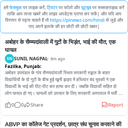
हमें
फेसबुक
पर लाइक करें,
ट्विटर
पर फॉलो और
यूट्यूब
पर सब्सक्राइब्ड करें
ताकि आप ताजा खबरें और लाइव अपडेट्स प्राप्त कर सकें| और यदि आप
विस्तार से पढ़ना चाहते हैं तो
https://pinewz.com/hindi
से जुड़े और
पाए अपने इलाके की हर छोटी सी छोटी खबर|
अबोहर के सैय्य्यदांवाली में गुटों के भिड़ंत, भाई की मौत, एक 
घायल
SUNIL NAGPAL
SN
8m ago
Fazilka,
Punjab:
अबोहर उपमंडल के गांव सैय्य्यदांवाली स्थित सरकारी स्कूल के बाहर 
विद्यार्थियों के दो गुटों के बीच हुई खूनी झड़प में हथियार बंद युवकों ने एक 
विद्यार्थी के भाई की पीट-पीट कर हत्या कर दी। जबकि विद्यार्थी सहित दो 
लोग घायल हो गए। घायलों को उपचार के लिए सरकारी अस्पताल में भर्ती 
कराया गया। इधर घटना की सूचना मिलते ही पुलिस ने मामले की जांच शुरू 
0
0
Share
Report
कर दी है।

सरकारी अस्पताल में उपचाराधीन करीब 22 वर्षीय गगन पुत्र जगमीत सिंह 
ABVP का कॉलेज गेट प्रदर्शन, छात्र संघ चुनाव करवाने की 
निवासी किल्लियांवाली ने बताया कि वह सैय्य্যदांवाली के सरकारी स्कूल में 