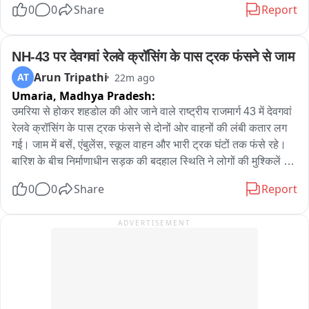
0
0
Share
Report
कल प्रयागराज में यही बात करने आ रहा हूं। आप भी आइए। 8 अगस्त, शाम 
रवाना हुआ, अभियान का मुख्य कार्यक्रम आज अमरपुर के मोहगांव सिधौली में 
5 बजे - के.पी. ग्राउंड, प्रयागराज。

स्थित नवीन हायर सेकेंडरी स्कूल भवन में अभियान के दौरान विभागीय 
योजनाओं की समीक्षा के साथ हितग्राहियों को लाभ वितरण, विकास कार्यों 
NH-43 पर देवगवां रेलवे क्रॉसिंग के पास ट्रक फंसने से जाम
#ChhatronKiGoonj
का निरीक्षण कर जनसंवाद किया गया वहीं ग्रामीणों की शिकायतों का मौके 
Arun Tripathi
AT
22m ago
पर निराकरण किया गया । इस अवसर पर कलेक्टर ने छात्रावास और 
Umaria,
Madhya Pradesh:
आंगनबाड़ी का ओचक निरीक्षण कर जानकारी ली.
उमरिया से होकर शहडोल की ओर जाने वाले राष्ट्रीय राजमार्ग 43 में देवगवां 
रेलवे क्रॉसिंग के पास ट्रक फंसने से दोनों ओर वाहनों की लंबी कतार लग 
गई। जाम में बसें, एंबुलेंस, स्कूल वाहन और भारी ट्रक घंटों तक फंसे रहे। 
बारिश के बीच निर्माणाधीन सड़क की बदहाल स्थिति ने लोगों की मुश्किलें 
बढ़ा दीं। स्थानीय लोगों ने ठेकेदार की लापरवाही पर नाराजगी जताते हुए 
0
0
Share
Report
सड़क निर्माण कार्य में तेजी और स्थायी समाधान की मांग की। पुलिस ने मौके 
पर पहुंचकर यातायात सुचारु कराने का प्रयास किया
ADVERTISEMENT