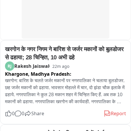
खरगोन के नगर निगम ने बारिश से जर्जर मकानों को बुलडोजर 
से ढहाया; 28 चिन्हित, 10 अभी ढहे
Rakesh Jaiswal
RJ
22m ago
Khargone,
Madhya Pradesh:
खरगोन: बारिश के चलते जर्जर मकानों पर नगरपालिका ने चलाया बुलडोजर. 
छह जर्जर मकानों को ढहाया. भावसार मोहल्ले में चार, दो झंडा चौक इलाके में 
ढहाये. नगरपालिका ने कुल 28 मकान शहर में चिन्हित किए हैं. अब तक 10 
मकानों को ढहाया. नगरपालिका खरगोन की कार्यवाही. नगरपालिका के 
स्वास्थ्य अधिकारी प्रकाश चीते ने बताया कि जर्जर 28 मकान चिन्हित किए 
0
0
Share
Report
गए थे. सभी को आठ-आठ नोटिस दे दिए गए हैं. अब मकानों तोड़ने की 
कार्यवाही की जा रही है. आज छह मकानों तोड़ा गया है. अब तक दस मकान 
तोड़ दिए हैं. कुछ लोग खुद मकान, दुकानदार हटा रहे हैं. नहीं हटाए तो आगे भी 