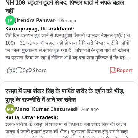
NH 109 चट्टान टूटने से बंद, पिण्डर घाटी में संपर्क बहाल 
कार्यवाही जारी रहेगी. आज जेसीबी से हटाने मकान खरगोन के शिवडोला मार्ग 
नहीं
में भी आ रहे थे.
Jitendra Panwar
JP
23m ago
Karnaprayag,
Uttarakhand:
बीते दिन चट्टान टूट जाने से ध्वस्त हुआ सिमली ग्वालदम नेशनल हाईवे (NH 
109)। 31 घंटे बाद भी बहाल नहीं हो पाया है जिससे पिण्डर घाटी के लोगों 
का जिला मुख्यालय से संपर्क टूट गया है। बीआरओ के द्वारा मार्ग को खोलने 
का प्रयास किया जा रहा है लेकिन अभी यह बता पाना मुश्किल है कि यह 
हाईवे वाहनों की आवाजाही के लिए कब तक सुचारू हो पाएगा। लोग जान 
0
0
Share
Report
जोखिम में डालकर पैदल ही आवाजाही करने को मजबूर हैं। चट्टान खिसकने 
से बिजली की लाइनें भी टूट जाने से पिण्डर घाटी में दो दिनों से अंधकार पसरा 
है। बताया जा रहा है कि आज शाम तक बिजली की व्यवस्था बहाल कर दी 
रसड़ा में उमा शंकर सिंह के पार्थिव शरीर के दर्शन को भीड़, 
जाएगी। इसके लिए बिजली विभाग के 18 कर्मचारी लाइन ठीक कर रहे हैं। 
पुत्र के राजनीति में आने का संकेत
बताया जा रहा है कि इस आपदा में बिजली विभाग को 10 से 12 लाख का 
Manoj Kumar Chaturvedi
MK
24m ago
नुकसान हुआ है。
Ballia,
Uttar Pradesh:
स्लग- बलिया के रसड़ा विधानसभा से विधायक उमा शंकर सिंह की अंतिम 
यात्रा में उमड़ी हजारों हजार की भीड़। सुभासपा विधायक हंसु राम ने कहा 