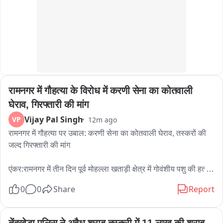
મોઢું મીઠું કરાવ્યા બાદ તમામ કર્મચારીઓ પોતાની ફરજ પર હાજર 
થઈ ગયા હતા આણંદ બ્રેકિંગ કરમસદ-આણંદ મહાનગરપાલિકાની 
કર્મચારીઓની હડતાળનો ત્રીજા દિવસે અંત ધારાસભ્ય યોગેશ 
પટેલની ખાત્રી બાદ કર્મચારીઓ ફરજ પર પરત જતા હવેદા વેતન 
વધારો અને કમિશ્નરના કથિત ગેરવર્તન मुद्दે કર્મચારીઓ હડતાળ પર 
ઉતર્યા હતા તમામ માગણીઓ અંગે હકારાત્મક ખાતરી મળતા 
કર્મચારીઓએ હડતાળ સમેટી કામગીરી શરૂ કરી
रामनगर में गौहत्या के विरोध में करणी सेना का कोतवाली 
घेराव, गिरफ्तारी की मांग
Vijay Pal Singh
VP
12m ago
रामनगर में गौहत्या पर उबाल: करणी सेना का कोतवाली घेराव, तस्करों की 
जल्द गिरफ्तारी की मांग

एंकर:रामनगर में तीन दिन पूर्व मोहल्ला खताड़ी क्षेत्र में गोवंशीय पशु की हत्या 
के मामले को लेकर जनाक्रोश लगातार बढ़ता जा रहा है,भाजपा और विभिन्न 
0
0
Share
Report
हिंदूवादी संगठनों के विरोध के बाद अब करणी सेना भी सड़क पर उतर आई है, 
शुक्रवार को करणी सेना के प्रदेश अध्यक्ष सूरज चौधरी के नेतृत्व में 
कार्यकर्ताओं ने रानीखेत रोड से कोतवाली तक जोरदार प्रदर्शन किया और 