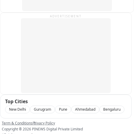
कांस्टेबल योगेन्द्र सिंह ने तत्परता और साहस का परिचय देते हुए महिला को 
तत्काल खींचकर सुरक्षित बाहर कर लिया। जवान की सूझबूझ से महिला की 
जान बच गई है।
ADVERTISEMENT
Top Cities
New Delhi
Gurugram
Pune
Ahmedabad
Bengaluru
Term & Conditions
Privacy Policy
Copyright ®
2026
PINEWS Digital Private Limited