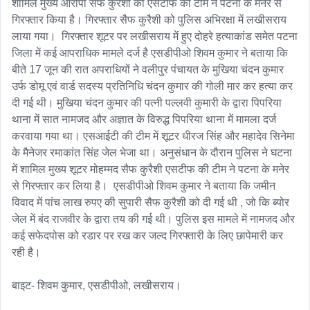
शामिल मुख्य आरोपी सैफ कुरैशी को एसटीफ की टीम ने पटना के मनेर से 
गिरफ्तार किया है। गिरफ्तार सैफ कुरैशी को पुलिस अभिरक्षा में लखीसराय 
लाया गया।  गिरफ्तार शूटर पर लखीसराय में हुए दोहरे हत्याकांड समेत पटना 
जिला में कई आपराधिक मामले दर्ज है एसडीपीओ शिवम कुमार ने बताया कि 
बीते 17 जून की रात अपराधियों ने वलीपुर पंचायत के मुखिया चंदन कुमार 
उर्फ डोमू एवं वार्ड सदस्य प्रतिनिधि चंदन कुमार की गोली मार कर हत्या कर 
दी गई थी। मुखिया चंदन कुमार की पत्नी पल्लवी कुमारी के द्वारा पिपरिया 
थाना में सात नामजद और अज्ञात के विरुद्ध पिपरिया थाना में मामला दर्ज 
करवाया गया था। एसआईटी की टीम में शूटर धीरज सिंह और महादेव सिनेमा 
के मैनेजर रमाकांत सिंह जेल भेजा था। अनुसंधान के दौरान पुलिस ने घटना 
में शामिल मुख्य शूटर मोहम्मद सैफ कुरैशी एसटीफ की टीम ने पटना के मनेर 
से गिरफ्तार कर लिया है।  एसडीपीओ शिवम कुमार ने बताया कि जमीन 
विवाद में पांच लाख रुपए की सुपारी सैफ कुरैशी को दी गई थी , जो कि ब्योर 
जेल में बंद राजवीर के द्वारा तय की गई थी। पुलिस इस मामले में नामजद और 
कई सफेदपोस को रडार पर रख कर जल्द गिरफ्तारी के लिए छापेमारी कर 
रही है।

बाइट- शिवम कुमार, एसडीपीओ, लखीसराय।
