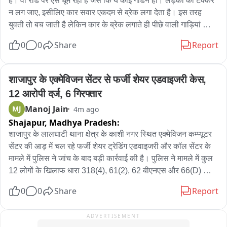
है। वो रोड पर ऐसे घूम रही है जैसे कि ये कोई गार्डन हो। लड़की को टक्कर 
यहां कोई वैकल्पिक रास्ता या सुरक्षा व्यवस्था सुनिश्चित की?

न लग जाए, इसीलिए कार सवार एकदम से ब्रेक लगा देता है। इस तरह 
युवती तो बच जाती है लेकिन कार के ब्रेक लगाते ही पीछे वाली गाड़ियां 
फिलहाल परिवार की नजरें बचाव दल पर टिकी हैं। 22 घंटे से ज्यादा समय 
आपस में टकरा जाती है और एक के बाद एक गाड़ी टकराती जाती है। ये 
बीत चुका है, लेकिन अंकित का अभी तक कोई पता नहीं चला है। गोताखोर 
0
0
Share
Report
वीडियो यहीं बताता है कि सड़क पर इस तरह बेपरवाही होकर नहीं चलना 
लगातार कोशिश कर रहे हैं कि जल्द से जल्द युवक को तलाशकर उसके 
चाहिए... लड़की की 'बेपरवाही' पड़ी भारी
परिवार तक पहुंचाया जा सके.
शाजापुर के एक्मेविजन सेंटर से फर्जी शेयर एडवाइजरी केस, 
12 आरोपी दर्ज, 6 गिरफ्तार
Manoj Jain
MJ
4m ago
Shajapur,
Madhya Pradesh:
शाजापुर के लालघाटी थाना क्षेत्र के काशी नगर स्थित एक्मेविजन कम्प्यूटर 
सेंटर की आड़ में चल रहे फर्जी शेयर ट्रेडिंग एडवाइजरी और कॉल सेंटर के 
मामले में पुलिस ने जांच के बाद बड़ी कार्रवाई की है। पुलिस ने मामले में कुल 
12 लोगों के खिलाफ धारा 318(4), 61(2), 62 बीएनएस और 66(D) 
आईटी एक्ट के तहत अपराध दर्ज किया है। प्रकरण दर्ज होने के बाद पुलिस 
0
0
Share
Report
ने 6 आरोपियों को हिरासत में लिया है, जबकि मुख्य आरोपियों सहित 6 
आरोपी फरार है。

ADVERTISEMENT