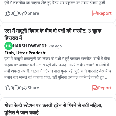
ऐसे में तकनीक का सहारा लेते हुए वेटर अब स्कूटर पर सवार होकर फुर्ती से 
ग्राहकों तक खाना पहुंचाते रहे हैं। ये सीन ग्राहकों के लिए भी अनोखा तजुर्बा 
0
0
Share
Report
है। टेक्नोलॉजी और सुविधा का ये मेल रेस्टोरेंट अनुभव को और खास बना 
रहा है। सेल्फ-बैलेंसिंग स्कूटर का कमाल रेस्टोरेंट के अनुभव को बना रहा 
खास
एटा में मामूली विवाद के बीच दो पक्षों की मारपीट, 3 युवक 
हिरासत में
HARSH DWIVEDI
HD
7m ago
Etah,
Uttar Pradesh:
एटा में मामूली कहासुनी को लेकर दो पक्षों में हुई जमकर मारपीट, दोनों में बीच 
सड़क पर जमकर चले - लात घुसे और धप्पड़, मारपीट देख स्थानीय लोगों में 
मची अफरा तफरी, घटना के दौरान पास गुजर रही पुलिस ने मारपीट देख बीच 
बचाव कर मामले को कराया शांत, वहीं पुलिस तत्काल कार्रवाई करते हुए तीन 
लोगों को हिरासत में लेकर भेजा थाने, एटा पुलिस का साफ संदेश कानून 
0
0
Share
Report
उल्लंघन/ हुड़दंग करने वाले अपराधियों को बिल्कुल भी bख्शा नहीं जायेगा, 
वहीं पुलिस पूरे मामले की जांच शुरू कर कार्रवाई में जुटी, थाना कोतवाली 
नगर क्षेत्र के बस स्टैंड के पास का पूरा मामला।
गोंडा रेलवे स्टेशन पर चलती ट्रेन से गिरने से बची महिला, 
पुलिस ने जान बचाई