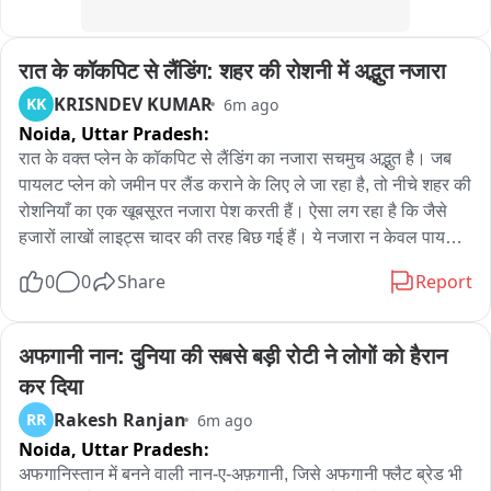
निवासी सतगांव, आकाश गुर्जर पिता लक्ष्छीराम गुर्जर निवासी देवस्थान परी 
का डेरा उज्जैन, फहीम गोरी और साहिल मंसुरी निवासी शाजापुर फरार हैं। 
पुलिस इनकी तलाश कर रही है। थाना प्रभारी ने बताया कि विशेष रूप से 
रात के कॉकपिट से लैंडिंग: शहर की रोशनी में अद्भुत नजारा
फहीम और साहिल की गिरफ्तारी के बाद नेटवर्क से जुड़े बैंक खातों और पूरे 
KRISNDEV KUMAR
KK
6m ago
आर्थिक लेनदेन की जानकारी सामने आने की उम्मीद है。
Noida,
Uttar Pradesh:
रात के वक्त प्लेन के कॉकपिट से लैंडिंग का नजारा सचमुच अद्भुत है। जब 
पायलट प्लेन को जमीन पर लैंड कराने के लिए ले जा रहा है, तो नीचे शहर की 
रोशनियाँ का एक खूबसूरत नजारा पेश करती हैं। ऐसा लग रहा है कि जैसे 
हजारों लाखों लाइट्स चादर की तरह बिछ गई हैं। ये नजारा न केवल पायलट 
के लिए, बल्कि हर यात्री के लिए भी एक गजब का तजुर्बा होता है। ल 
0
0
Share
Report
LANDING का अद्भुत नजारा प्लेन से दिखी खूबसूरती
अफगानी नान: दुनिया की सबसे बड़ी रोटी ने लोगों को हैरान 
कर दिया
Rakesh Ranjan
RR
6m ago
Noida,
Uttar Pradesh:
अफगानिस्तान में बनने वाली नान-ए-अफ़गानी, जिसे अफगानी फ्लैट ब्रेड भी 