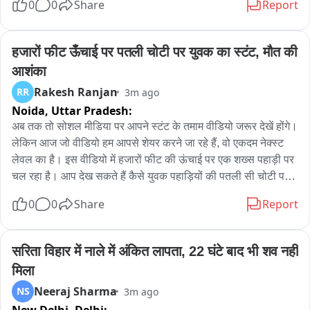
0
0
Share
Report
सबक यही है कि बाइक राइडिंग के वक्त सुरक्षा का ध्यान रखना कितना 
जरूरी है... रेगिस्तान में जानलेवा रफ्तार! जीप से टकराया बाइकर
हजारों फीट ऊँचाई पर पतली चोटी पर युवक का स्टंट, मौत की 
आशंका
Rakesh Ranjan
RR
3m ago
Noida,
Uttar Pradesh:
अब तक तो सोशल मीडिया पर आपने स्टंट के तमाम वीडियो जरूर देखें होंगे। 
लेकिन आज जो वीडियो हम आपसे शेयर करने जा रहे हैं, वो एकदम नेक्स्ट 
लेवल का है। इस वीडियो में हजारों फीट की ऊंचाई पर एक शख्स पहाड़ी पर 
चल रहा है। आप देख सकते हैं कैसे युवक पहाड़ियों की पतली सी चोटी पर 
आसानी से चल रहा है। पहाड़ियों के दोनों तरफ हजारों फीट की खाईं नजर 
0
0
Share
Report
आ रही है। दरअसल, ये खाई नहीं, बल्कि साक्षात मौत ही नजर आ रही है...

जिस तरफ मौत, उसी तरफ खाई!

साक्षात दिख गई मौत!
सरिता विहार में नाले में अंकित लापता, 22 घंटे बाद भी शव नहीं 
मिला
Neeraj Sharma
NS
3m ago