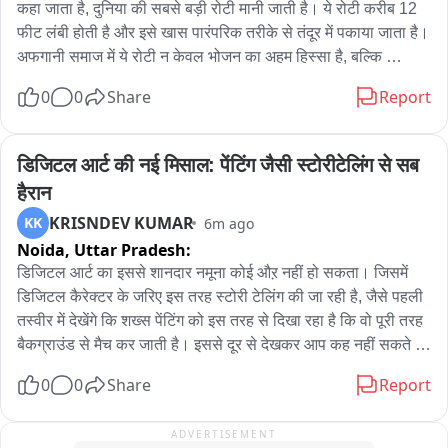
कहा जाता है, दुनिया की सबसे बड़ी रोटी मानी जाती है। ये रोटी करीब 12 
फीट लंबी होती है और इसे खास पारंपरिक तरीके से तंदूर में पकाया जाता है। 
अफगानी समाज में ये रोटी न केवल भोजन का अहम हिस्सा है, बल्कि 
सामूहिकता और मेहमाननवाजी का प्रतीक भी है। स्थानीय बाज़ारों और मेलों 
0
0
Share
Report
में ये रोटी लोगों का विशेष आकर्षण बन जाती है।

ये है नान-ए-अफ़गानी

ये दुनिया की सबसे बड़ी रोटी है
डिजिटल आर्ट की नई मिसाल: पेंटिंग जैसी स्टोरीटेलिंग से सब 
हैरान
KRISNDEV KUMAR
KK
6m ago
Noida,
Uttar Pradesh:
डिजिटल आर्ट का इससे शानदार नमूना कोई औऱ नहीं हो सकता। जिसमें 
डिजिटल कैरेक्टर के जरिए इस तरह स्टोरी टेलिंग की जा रही है, जैसे पहली 
तस्वीर में देखेंगे कि शख्स पेंटिंग को इस तरह से दिखा रहा है कि वो पूरी तरह 
बैकग्राउंड से मैच कर जाती है। इससे दूर से देखकर आप कह नहीं सकते है 
कि वाकई में ये कोई पेंटिंग है। ऐसी बेजोड़ क्रिएटिविटी आपने पहले कभी 
0
0
Share
Report
देखी है क्या?

डिजिटल आर्ट का शानदार नमूना

ADVERTISEMENT
बेजोड़ क्रिएटिविटी पहले देखी है कभी?