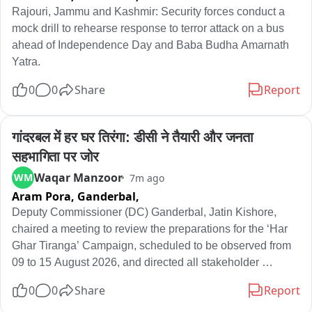
Rajouri, Jammu and Kashmir: Security forces conduct a 
mock drill to rehearse response to terror attack on a bus 
ahead of Independence Day and Baba Budha Amarnath 
Yatra.
0
0
Share
Report
गांदरबल में हर घर तिरंगा: डीसी ने तैयारी और जनता 
सहभागिता पर जोर
Waqar Manzoor
WM
7m ago
Aram Pora, Ganderbal,
Deputy Commissioner (DC) Ganderbal, Jatin Kishore,  
chaired a meeting to review the preparations for the ‘Har 
Ghar Tiranga’ Campaign, scheduled to be observed from 
09 to 15 August 2026, and directed all stakeholder 
departments to ensure its successful implementation 
0
0
Share
Report
through coordinated efforts and maximum public 