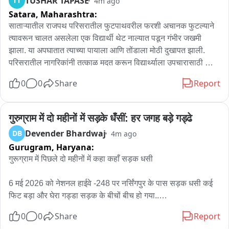
TUSHAR TAPASE
TT
4m ago
Satara,
Maharashtra:
साताऱ्यातील राजपथ परिसरातील फुटपाथवरील फरशी अचानक फुटल्याने 
त्यावरून चालत असलेला एक विद्यार्थी थेट नाल्यात पडून गंभीर जखमी 
झाला. या अपघातात त्याच्या पायाला आणि तोंडाला मोठी दुखापत झाली. 
परिसरातील नागरिकांनी तत्काळ मदत करून विद्यार्थ्याला उपचारासाठी 
रुग्णालयात दाखल केले. या घटनेमुळे फुटपथच्या निकृष्ट अवस्थेबाबत 
0
0
Share
Report
नागरिकांमध्ये तीव्र नाराजी व्यक्त होत असून, तातडीनेदुरुस्ती करण्याची 
मागणी होत आहे.
गुरुग्राम में दो महीनों में सड़के धँसीं: हर जगह बड़े गड्ढे
Devender Bhardwaj
DB
4m ago
Gurugram,
Haryana:
गुरूग्राम में पिछले दो महीनों में कहा कहाँ सड़क धसी 

6 मई 2026 को नेशनल हाईवे -248 पर नर्सिंगपुर के पास सड़क धसी कई 
फिट बड़ा और घेरा गड्डा सड़क के बीचों बीच हो गया..

0
0
Share
Report
5 जुलाई को पालम विहार में निगम द्वारा बनाया गया हार्वेस्टिंग सिस्टम ही पानी 