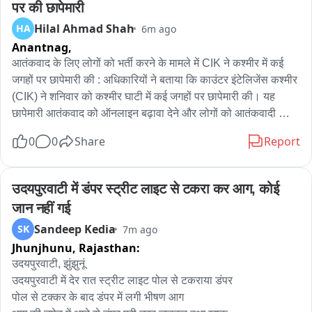
पर की छापेमारी
में मनोहरपुर के गांधी चौक में 2 सांड आपस में लड़ाई करते नज़र आ रहे है। 
Hilal Ahmad Shah
HA
6m ago
इस दौरान यहां अफरा तफरी का माहौल भी हो गया। गनीमत रही कि किसी 
Anantnag,
राहगीर को चोट नहीं लगी। स्थानीय लोगों का कहना है कि मवेशियों की 
लड़ाई के दौरान कई बार दोपहिया वाहन चालक असंतुलित होकर गिर चुके हैं, 
आतंकवाद के लिए लोगों को भर्ती करने के मामले में CIK ने कश्मीर में कई 
जबकि पैदल राहगीर भी चोटिल हुए हैं। इसके बावजूद नगरपालिका की ओर 
जगहों पर छापेमारी की : अधिकारियों ने बताया कि काउंटर इंटेलिजेंस कश्मीर 
से बेसहारा मवेशियों को पकड़ने और उन्हें गोशालाओं तक पहुंचाने के लिए कोई 
(CIK) ने शनिवार को कश्मीर घाटी में कई जगहों पर छापेमारी की। यह 
प्रभावी अभियान नहीं चलाया जा रहा है।
छापेमारी आतंकवाद को ऑनलाइन बढ़ावा देने और लोगों को आतंकवादी 
संगठनों में भर्ती करने से जुड़े एक मामले के सिलसिले में की गई। अधिकारियों 
0
0
Share
Report
ने बताया कि बारामूला, शोपियां, अनंतनाग, कुपवाड़ा, बांदीपोरा और अन्य 
जिलों में तलाशी अभियान चलाया गया। उन्होंने कहा कि ये छापेमारी FIR 
नंबर 03/2023 से जुड़ी हैं, जो CIK श्रीनगर पुलिस स्टेशन में भारतीय दंड 
उदयपुरवाटी में डंपर स्ट्रीट लाइट से टकरा कर आग, कोई 
संहिता (IPC) की धारा 505 और 153-A तथा गैर-कानूनी गतिविधियां 
जान नहीं गई
(रोकथाम) अधिनियम (UAPA) की धारा 13 और 18 के तहत दर्ज की गई 
Sandeep Kedia
SK
7m ago
थी। अधिकारियों के अनुसार, यह मामला आतंकवाद को बढ़ावा देने और लोगों 
Jhunjhunu,
Rajasthan:
को आतंकवादी संगठनों में शामिल होने के लिए उकसाने के मकसद से 
ऑनलाइन प्लेटफॉर्म के कथित गलत इस्तेमाल से जुड़ा है।
उदयपुरवाटी, झुंझुनूं

उदयपुरवाटी में देर रात स्ट्रीट लाइट पोल से टकराया डंपर

पोल से टक्कर के बाद डंपर में लगी भीषण आग
