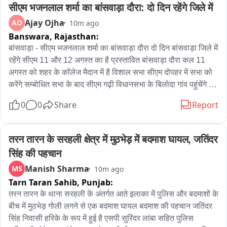
सीएम भजनलाल शर्मा का बांसवाड़ा दौरा: दो दिन रहेंगे जिले में
की हर सुविधा उपलब्ध है। 

Ajay Ojha
AO
10m ago
बाइट -- 01 सदस्य शिव कांवड़ संघ अनाज मंडी अंबाला कैंट।

Banswara,
Rajasthan:
बांसवाड़ा - सीएम भजनलाल शर्मा का बांसवाड़ा दौरा दो दिन बांसवाड़ा जिले में 
वी ओ -- वहीं शिवर में खाना बनाने वाले हलवाई से जब बात की तो उसने 
रहेंगे सीएम 11 और 12 अगस्त का है प्रस्तावित बांसवाड़ा दौरा कल 11 
बताया कि वो पिछले 20 साल से शिवर में खाना बना रहे है । सुबह से रात 
अगस्त को शहर के कॉलेज मैदान में है विशाल सभा सीएम दोपहर में सभा को 
11 बजे तक शिविर में खाना बनाया जाता है और सुबह की अगर बात करें तो 
करेंगे सम्बोधित सभा के बाद सीएम गढ़ी विधानसभा के बिलोदा गांव पहुंचेंगे 
ब्रेड पकौड़ा , दुपहर और रात को खाना बनाया जाता है ।

जहां रात्रि चौपाल में ग्रामीणों से होंगे रूबरू रात्रि विश्राम बिलोदा गांव में ही 
0
0
Share
Report
करेंगे सीएम 12 अगस्त की सुबह बिलोदा गांव में करेंगे मॉर्निंग वॉक मॉर्निंग वॉक 
बाइट -- 02 राय साहब , शिवर में खाना बनाने वाला हलवाई ।

के दौरान ग्रामीणों से करेंगे चर्चा सीएम के दौरे को लेकर जिला प्रसाशन और 
पुलिस अलर्ट डीएम डॉ इंद्रजीत यादव, एसपी सुधीर जोशी ले रहे व्यवस्थाओं 
तरन तारन के सरहली क्षेत्र में मुठभेड़ में बदमाश घायल, जतिंदर 
वीओ -- हरिद्वार से कांवड़ लेकर आए कांवड़ियों से जब रास्ते में प्रशासन की 
का जायजा ADM पर्वतसिंह चुंडावत भी सीएम दौरे की तैयारीयों में जुटे
सिंह की पहचान
व्यवस्था और मौसम के बारे में पूछा तो उन्होंने अच्छे मौसम की बात कही वहीं 
प्रशासन की व्यवस्था की भी जमकर तारीफ की । अंबाला में लगाए गये 
Manish Sharma
MS
10m ago
कांवड़ शिवर की भी जमकर तारीफ करते हुए कहा कि यहां पर बहुत अच्छी 
Tarn Taran Sahib,
Punjab:
व्यवस्था की गई है खाना पीना सब अच्छा है । 

तरन तारन के थाना सरहली के अंतर्गत आते इलाका में पुलिस और बदमाशों के 
बीच में मुठभेड़ गोली लगने से एक बदमाश घायल बदमाश की पहचान जतिंदर 
बाइट -- 03 से 05 हरिद्वार से कांवड़ लेकर आए कांवड़िये।
सिंह निवासी हरिके के रूप में हुई है एसपी सुरिंदर लांबा सहित पुलिस 