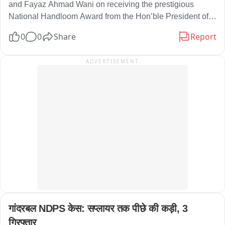
अभिषेक कर रहे हैं।
and Fayaz Ahmad Wani on receiving the prestigious 
National Handloom Award from the Hon’ble President of 
India. Recognised for their exceptional craftsmanship in 
0
0
Share
Report
weaving the exquisite Chanddar Kani Shawl, their 
achievement celebrates the timeless legacy and artistic 
ADVERTISEMENT
excellence of Jammu and Kashmir’s handloom tradition.

The Chief Minister said that the Government remains 
committed to empowering local artisans, preserving 
traditional heritage and promoting indigenous crafts on 
national and global platforms
गांदरबल NDPS केस: सप्लायर तक पीछे की कड़ी, 3 
गिरफ्तार