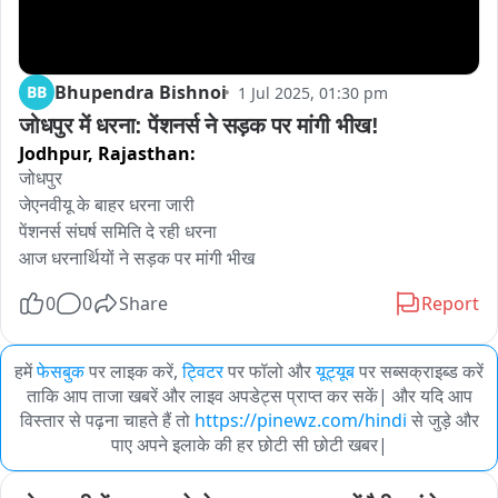
Bhupendra Bishnoi
BB
1 Jul 2025, 01:30 pm
जोधपुर में धरना: पेंशनर्स ने सड़क पर मांगी भीख!
Jodhpur,
Rajasthan:
जोधपुर 

जेएनवीयू के बाहर धरना जारी 

पेंशनर्स संघर्ष समिति दे रही धरना 

आज धरनार्थियों ने सड़क पर मांगी भीख
0
0
Share
Report
हमें
फेसबुक
पर लाइक करें,
ट्विटर
पर फॉलो और
यूट्यूब
पर सब्सक्राइब्ड करें
ताकि आप ताजा खबरें और लाइव अपडेट्स प्राप्त कर सकें| और यदि आप
विस्तार से पढ़ना चाहते हैं तो
https://pinewz.com/hindi
से जुड़े और
पाए अपने इलाके की हर छोटी सी छोटी खबर|