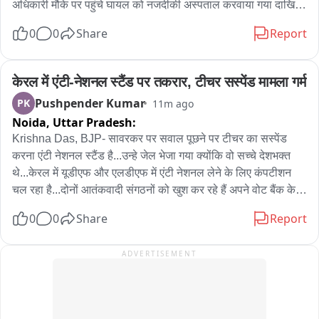
अधिकारी मौके पर पहुंचे घायल को नजदीकी अस्पताल करवाया गया दाखिल 
। विदेश में बैठे गैंगस्टरपरभ दासूवाल, डोनी बल, मोहब्बत रंधावा का शूटर है 
0
0
Share
Report
आरोपी

फिरौती के लिए चलाता था गोलियां
केरल में एंटी-नेशनल स्टैंड पर तकरार, टीचर सस्पेंड मामला गर्म
Pushpender Kumar
PK
11m ago
Noida,
Uttar Pradesh:
Krishna Das, BJP- सावरकर पर सवाल पूछने पर टीचर का सस्पेंड 
करना एंटी नेशनल स्टैंड है...उन्हे जेल भेजा गया क्योंकि वो सच्चे देशभक्त 
थे...केरल में यूडीएफ और एलडीएफ में एंटी नेशनल लेने के लिए कंपटीशन 
चल रहा है...दोनों आतंकवादी संगठनों को खुश कर रहे हैं अपने वोट बैंक के 
लिए. हम इस एंटी नेशनल स्टैंड के लिए प्रोटेस्ट करेंगे. आज कोर कमेटी की 
0
0
Share
Report
मीटिंग में इस पर फैसला लेंगे.

Aanup Antony, BJP- केरल में अध्यापक के साथ जो अन्याय हुआ है वो 
ADVERTISEMENT
आलोचना का विषय है...जो सवाल पूछा गया उसका जवाब सब जानते 
हैं...कांग्रेस पार्टी इसे कितना भी कोशिश करे इसे मिटाने को वो नहीं 
मिटेगा...टीचर को सस्पेंशन देना...ये दिखाता है कि केरलम कहां पहुंच गया 
है...इनटॉलरेंस की परमसीमा पहुंच गई है...देशभक्ति से जुड़े विषय को भी ये 