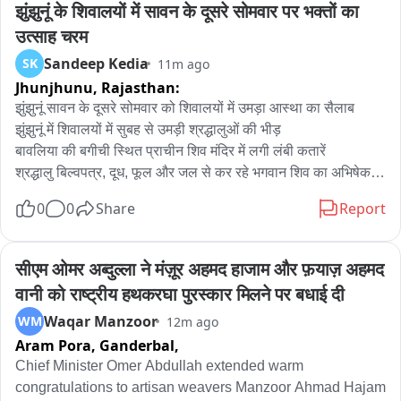
गणमान्य लोग शामिल हुए।
झुंझुनूं के शिवालयों में सावन के दूसरे सोमवार पर भक्तों का 
उत्साह चरम
Sandeep Kedia
SK
11m ago
Jhunjhunu,
Rajasthan:
झुंझुनूं सावन के दूसरे सोमवार को शिवालयों में उमड़ा आस्था का सैलाब

झुंझुनूं में शिवालयों में सुबह से उमड़ी श्रद्धालुओं की भीड़

बावलिया की बगीची स्थित प्राचीन शिव मंदिर में लगी लंबी कतारें

श्रद्धालु बिल्वपत्र, दूध, फूल और जल से कर रहे भगवान शिव का अभिषेक

लोहार्गल से कावड़ लेकर पहुंचे श्रद्धालु, किया शिवलिंग का अभिषेक

0
0
Share
Report
आज सावन का दूसरा सोमवार है। झुंझुनूं में स्थित शिवालयों में सुबह से ही 
शिवभक्तों की भीड़ उमड़ पड़ी है। श्रद्धालु बिल्वपत्र, दूध, फूल और जल 
सीएम ओमर अब्दुल्ला ने मंज़ूर अहमद हाजाम और फ़याज़ अहमद 
आदि से भगवान शिव का अभिषेक कर उन्हें प्रसन्न करने में लगे हुए हैं। शहर 
वानी को राष्ट्रीय हथकरघा पुरस्कार मिलने पर बधाई दी
के प्राचीन एवं प्रसिद्ध बावलिया की बगीची स्थित शिव मंदिर में भी भक्तों की 
Waqar Manzoor
WM
12m ago
लंबी कतारें लगी हुई हैं। श्रद्धालु लाइन में लगकर शिवलिंग पर जलाभिषेक 
Aram Pora, Ganderbal,
कर रहे हैं। सोमवार को बढ़ती भीड़ को देखते हुए मंदिर कमेटी की ओर से 
विशेष व्यवस्थाएं की गई हैं। शहर के कई शिवालयों को भव्य और आकर्षक ढंग 
Chief Minister Omer Abdullah extended warm 
से सजाया गया है। वहीं कई श्रद्धालु लोहार्गल से कावड़ लाकर शिवलिंग का 
congratulations to artisan weavers Manzoor Ahmad Hajam 