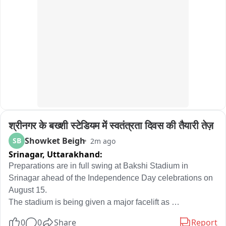
श्रीनगर के बख्शी स्टेडियम में स्वतंत्रता दिवस की तैयारी तेज़
Showket Beigh
SB
2m ago
Srinagar,
Uttarakhand:
Preparations are in full swing at Bakshi Stadium in 
Srinagar ahead of the Independence Day celebrations on 
August 15.

The stadium is being given a major facelift as 
arrangements are underway for the main ceremonial 
0
0
Share
Report