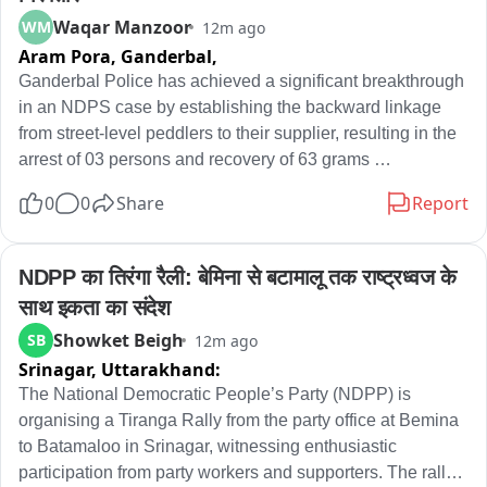
Waqar Manzoor
WM
12m ago
Aram Pora, Ganderbal,
Ganderbal Police has achieved a significant breakthrough 
in an NDPS case by establishing the backward linkage 
from street-level peddlers to their supplier, resulting in the 
arrest of 03 persons and recovery of 63 grams 
(approximately) of heroin-like substance and Rs.20,950 in 
0
0
Share
Report
suspected drug proceeds.

During naka checking at Warpora Crossing, Police 
NDPP का तिरंगा रैली: बेमिना से बटामालू तक राष्ट्रध्वज के 
apprehended two persons, identified as Javaid Ahmad 
साथ इकता का संदेश
Dar and Arbaz Ahmad Reshi, after they attempted to flee 
Showket Beigh
SB
12m ago
on noticing the naka party. During their personal searches, 
Srinagar,
Uttarakhand:
11 grams (approximately) heroin-like substance was 
recovered from their possession. During sustained 
The National Democratic People’s Party (NDPP) is 
investigation and backward-linkage verification, Police 
organising a Tiranga Rally from the party office at Bemina 
traced the source of supply to Ajaz Ahmad Dar of 
to Batamaloo in Srinagar, witnessing enthusiastic 
Chowdribagh, Ganderbal. A search conducted at his 
participation from party workers and supporters. The rally 