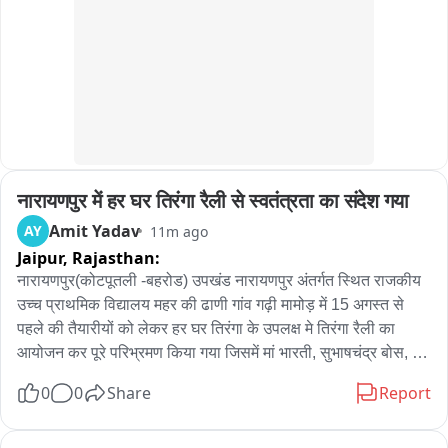
लोग सह नहीं सकते...बीजेपी के लिए विरोध है वो आप देशभक्ति से जुड़े 
हुए...ये गलत है...कांग्रेस पार्टी को इसका भुगतान करना ही पड़ेगा...
नारायणपुर में हर घर तिरंगा रैली से स्वतंत्रता का संदेश गया
Amit Yadav
AY
11m ago
Jaipur,
Rajasthan:
नारायणपुर(कोटपूतली -बहरोड) उपखंड नारायणपुर अंतर्गत स्थित राजकीय 
उच्च प्राथमिक विद्यालय महर की ढाणी गांव गढ़ी मामोड़ में 15 अगस्त से 
पहले की तैयारीयों को लेकर हर घर तिरंगा के उपलक्ष मे तिरंगा रैली का 
आयोजन कर पूरे परिभ्रमण किया गया जिसमें मां भारती, सुभाषचंद्र बोस, 
महात्मा गाँधी के नारों के साथ स्वतंत्रता का संदेश दिया गया। रैली गांव की 
0
0
Share
Report
गलियों व मुख्य रास्तो से गुजरती हुई वापस विद्यालय पहुंची जहां देश भक्ति के 
नारे लगाये गये। रैली मे प्रधानाचार्य सहित स्कूल का पूरा स्टॉफ व अनेक 