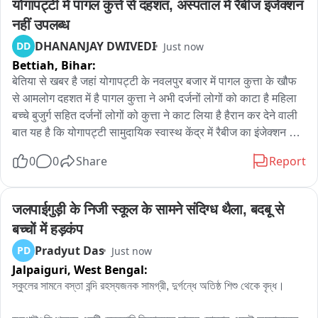
योगापट्टी में पागल कुत्ते से दहशत, अस्पताल में रैबीज इंजेक्शन 
नहीं उपलब्ध
DHANANJAY DWIVEDI
DD
Just now
Bettiah,
Bihar:
बेतिया से खबर है जहां योगापट्टी के नवलपुर बजार में पागल कुत्ता के खौफ 
से आमलोग दहशत में है पागल कुत्ता ने अभी दर्जनों लोगों को काटा है महिला 
बच्चे बुजुर्ग सहित दर्जनों लोगों को कुत्ता ने काट लिया है हैरान कर देने वाली 
बात यह है कि योगापट्टी सामुदायिक स्वास्थ केंद्र में रैबीज का इंजेक्शन तक 
नहीं है सभी घायल अस्पताल पहुंचे है लेकिन अस्पताल में रैबीज का इंजेक्शन 
0
0
Share
Report
नहीं है जिससे घायलों की परेशानी बढ़ गई है एक तरफ पागल कुत्ता का खौफ 
दूसरी तरफ अस्पताल में रैबीज इंजेक्शन तक नहीं है ग्रामीणों की मांग है कि 
जल्द से जल्द जिला प्रशासन पागल कुत्ता को पकड़ गांव से बाहर करे और 
जलपाईगुड़ी के निजी स्कूल के सामने संदिग्ध थैला, बदबू से 
अस्पताल में रैबीज इंजेक्शन उपलब्ध कराये नवलपुर के ललन चौधरी मुन्नी 
बच्चों में हड़कंप
देवी संजय कुमार शिवानी कुमारी मदन गद्दी ने बताया कि अस्पताल में रैबीज 
Pradyut Das
PD
Just now
का इंजेक्शन नहीं होने से परेशानी बढ़ गई है
Jalpaiguri,
West Bengal:
স্কুলের সামনে বস্তা বন্দি রহস্যজনক সামগ্রী, দুর্গন্ধে অতিষ্ঠ শিশু থেকে বৃদ্ধ।
