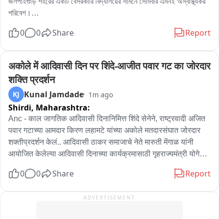
জলপাইগুড়ি শহরের একটি বেসরকারি বিদ্যালয়ের সামনে সোমবার এমনই অস্বাস্থ্যকর 
পরিবেশ।

স্কুল কর্তৃপক্ষের দাবি আজ শুধু নয় ,হামেশাই এমন বস্তা বন্দি জিনিস কে বা কারা ফেলে 
0
0
Share
Report
দেয়, আর পচা দুর্গন্ধে স্কুলে আসা শিশু এবং অভিভাবকদের নাজেহাল হন।

পঞ্চায়েত এবং প্রশাসনকে জানানো হয়েছে,পুলিশ এসেছে।
अकोले में आदिवासी दिन पर शिंदे-आजीत पवार गट का जोरदार 
शक्ति प्रदर्शन
Kunal Jamdade
KJ
1m ago
Shirdi,
Maharashtra:
Anc - काल जागतिक आदिवासी दिनानिमित्त शिंदे सेनेने, राष्ट्रवादी अजित 
पवार गटाच्या आमदार किरण लहामटे यांच्या अकोले मतदारसंघात जोरदार 
शक्तीप्रदर्शन केलं.. आदिवासी ठाकर समाजाचे नेते मारुती मेंगाळ यांनी 
आयोजित केलेल्या आदिवासी दिनाच्या कार्यक्रमासाठी गृहराज्यमंत्री योगेश 
कदम, खासदार भाऊसाहेब वाकचौरे, आमदार अमोल खताळ यांनी हजेरी 
0
0
Share
Report
लावली.. यावेळी अकोले शहरातून काढण्यात आलेल्या भव्य रॅलीत हजारो 
आदिवासी बांधव सहभागी झाले होते.. हे शक्ती प्रदर्शन म्हणजे आगामी 
ADVERTISEMENT
निवडणुकांमध्ये अकोले तालुक्यात, शिंदेंची शिवसेना आणि राष्ट्रवादी अजित 
पवार गटातील राजकीय संघर्षाची नांदी मानली जात आहे..