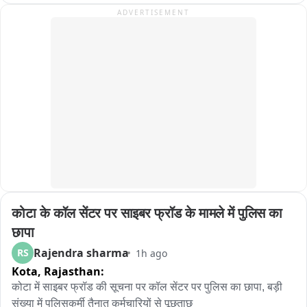
परिसर में उन्होंने श्रद्धालुओं एवं स्थानीय लोगों से भी मुलाकात की। आपको 
ADVERTISEMENT
बता दें कि उमेश राय खाटूश्यामजी में बाबा श्याम के दर्शन करने के बाद 
सपरिवार रींगस स्थित भैरु बाबा के दरबार में पहुंचे थे। इस दौरान भाजपा 
नेता विष्णु चेतानी सहित अनेक भाजपा पदाधिकारी एवं कार्यकर्ता मौजूद रहे। 
भाजपा पदाधिकारियों ने राज्य मंत्री का स्वागत किया और मंदिर की धार्मिक 
एवं ऐतिहासिक महत्ता से भी अवगत करवाया。
कोटा के कॉल सेंटर पर साइबर फ्रॉड के मामले में पुलिस का 
छापा
Rajendra sharma
RS
1h ago
Kota,
Rajasthan:
कोटा में साइबर फ्रॉड की सूचना पर कॉल सेंटर पर पुलिस का छापा, बड़ी 
संख्या में पुलिसकर्मी तैनात कर्मचारियों से पूछताछ
