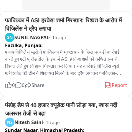
फाजिल्का में ASI हरकेश शर्मा गिरफ्तार: रिश्वत के आरोप में 
विजिलेंस ने ट्रैप लगाया
SUNIL NAGPAL
SN
1h ago
Fazilka,
Punjab:
पंजाब विजिलेंस ब्यूरो ने फाजिल्का में भ्रष्टाचार के खिलाफ बड़ी कार्रवाई 
करते हुए एंटी फ्रॉड सेल के इंचार्ज ASI हरकेश शर्मा को कथित रूप से 
रिश्वत लेते हुए रंगे हाथ गिरफ्तार कर लिया। यह कार्रवाई विजिलेंस ब्यूरो 
फरीदकोट की टीम ने शिकायत मिलने के बाद ट्रैप लगाकर फाजिल्का-
फिरोजपुर हाईवे पर की। प्राप्‍त जानकारी के अनुसार, एंटी फ्रॉड सेल के 
0
0
Share
Report
पास दो पक्षों के बीच करीब 11-12 लाख रुपये के लेनदेन का मामला पहुंचा 
था। आरोप है कि एएसआई हरकेश शर्मा ने एक पक्ष के हक में कार्रवाई करने 
और मामला उनके पक्ष में निपटाने का भरोसा देकर रिश्वत की मांग की। जब 
पंडोह डैम से 40 हजार क्यूसेक पानी छोड़ा गया, व्यास नदी 
रिश्वत की रकम देने का समय आया तो संबंधित पक्ष ने विजिलेंस ब्यूरो 
जलस्तर तेजी से बढ़ा
फरीदकोट को शिकायत दे दी। शिकायत के आधार पर विजिलेंस टीम ने 
Nitesh Saini
NS
1h ago
योजनाबद्ध तरीके से ट्रैप लगाया और आरोपी ASI को कथित तौर पर 40 
Sundar Nagar,
Himachal Pradesh:
हजार की रिश्वत लेते हुए रंगे हाथ गिरफ्तार कर लिया। गिरफ्तारी के बाद 