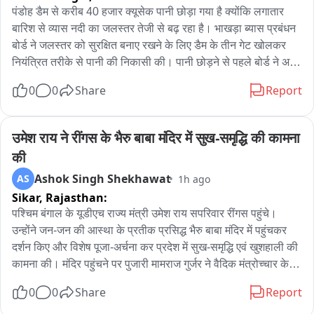
विजिलेंस टीम आरोपी को फाजिल्का स्थित एसएसपी कार्यालय की दूसरी 
पंडोह डैम से करीब 40 हजार क्यूसेक पानी छोड़ा गया है क्योंकि लगातार 
मंजिल पर बने एंटी फ्रॉड सेल कार्यालय लेकर पहुंची, जहां आवश्यक कार्रवाई 
बारिश से व्यास नदी का जलस्तर तेजी से बढ़ रहा है। भाखड़ा ब्यास प्रबंधन 
पूरी की गई। इसके बाद उसे आगे की कानूनी कार्रवाई के लिए फरीदकोट ले 
बोर्ड ने जलस्तर को सुरक्षित बनाए रखने के लिए डैम के तीन गेट खोलकर 
जाया गया। फिलहाल विजिलेंस ब्यूरो पूरे मामले की जांच कर रहा है और 
नियंत्रित तरीके से पानी की निकासी की। पानी छोड़ने से पहले बोर्ड ने अर्ली 
आरोपी के खिलाफ भ्रष्टाचार के आरोप में कानून के तहत आगे की कार्रवाई 
वार्निंग सिस्टम के तहत सायरन बजाकर आसपास के क्षेत्रों में लोगों को सतर्क 
0
0
Share
Report
जारी है।
किया और व्यास नदी के किनारे रहने वाले लोगों से नदी के समीप न जाने और 
सुरक्षित दूरी बनाए रखने की अपील की। अधिकारी ने बताया कि जलस्तर 
बढ़ने के कारण पानी की आवक बढ़ रही है; आवश्यकतानुसार आगे भी पानी 
उमेश राय ने रींगस के भैरु बाबा मंदिर में सुख-समृद्धि की कामना 
छोड़ा जा सकता है। लोगों से आग्रह है कि नदी के किनारे न जाएं, बच्चों को 
की
पानी के आसपास न जाने दें और सुरक्षा निर्देशों का पालन करें।
Ashok Singh Shekhawat
AS
1h ago
Sikar,
Rajasthan:
पश्चिम बंगाल के यूडीएच राज्य मंत्री उमेश राय सपरिवार रींगस पहुंचे। 
उन्होंने जन-जन की आस्था के प्रतीक प्रसिद्ध भैरु बाबा मंदिर में पहुंचकर 
दर्शन किए और विशेष पूजा-अर्चना कर प्रदेश में सुख-समृद्धि एवं खुशहाली की 
कामना की। मंदिर पहुंचने पर पुजारी मामराज गुर्जर ने वैदिक मंत्रोच्चार के 
साथ पूजा-अर्चना करवाई। राज्य मंत्री ने भैरु बाबा के समक्ष विधिवत पूजा 
0
0
Share
Report
कर क्षेत्र की सुख-शांति एवं समृद्धि की कामना की। पूजा के बाद मंदिर 