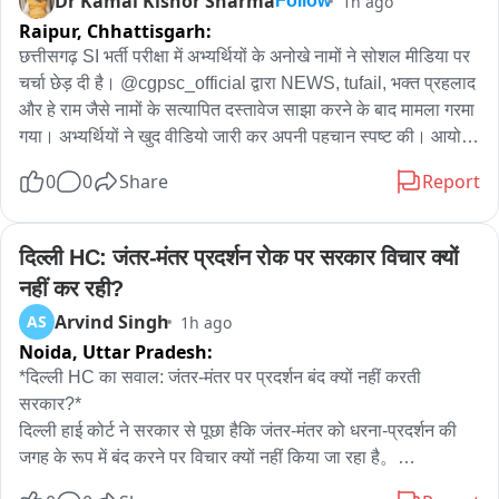
Dr Kamal Kishor Sharma
1h ago
Follow
Raipur,
Chhattisgarh:
छत्तीसगढ़ SI भर्ती परीक्षा में अभ्यर्थियों के अनोखे नामों ने सोशल मीडिया पर 
चर्चा छेड़ दी है। @cgpsc_official द्वारा NEWS, tufail, भक्त प्रहलाद 
और हे राम जैसे नामों के सत्यापित दस्तावेज साझा करने के बाद मामला गरमा 
गया। अभ्यर्थियों ने खुद वीडियो जारी कर अपनी पहचान स्पष्ट की। आयोग 
ने दस्तावेजों को वैध बताया है। वहीं, प्रारंभिक परीक्षा में सफल हुए NEWS, 
0
0
Share
Report
HeyRam, SpaceRani समेत सभी साथियों को अब मेंस की तैयारी के 
लिए शुभकामनाएं मिल रही हैं।
दिल्ली HC: जंतर-मंतर प्रदर्शन रोक पर सरकार विचार क्यों 
नहीं कर रही?
Arvind Singh
AS
1h ago
Noida,
Uttar Pradesh:
*दिल्ली HC का सवाल: जंतर-मंतर पर प्रदर्शन बंद क्यों नहीं करती 
सरकार?*

दिल्ली हाई कोर्ट ने सरकार से पूछा हैकि जंतर-मंतर को धरना-प्रदर्शन की 
जगह के रूप में बंद करने पर विचार क्यों नहीं किया जा रहा है。
