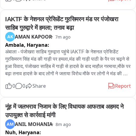
कार्रवाई कराई। झील और तालाब और वृक्षों की सरकारी पर अवैध कब्जा कर 
अवैध तौर पर खेती-बाड़ी कर रहे थे इलाके के ग्रामीण। बुलडोजर और 
जेसीवी की मदद से अवैध फसल को नष्ट कर झील और तालाबों की सरकारी 
IAKTF के नेशनल प्रेसिडेंट गुरसिमरन मंड पर पंजोखरा 
जमीन प्रशासन ने अपने कब्जे में ली। प्रशासन की कार्रवाई से अवैध 
साहिब गुरुद्वारे में हमला; तनाव बढ़ा
कब्जेदारों में हड़कंप मचा।
AMAN KAPOOR
AK
7m ago
Ambala,
Haryana:
अंबाला - पंजोखरा साहिब गुरुद्वारा पहुंचे IAKTF के नेशनल प्रेसिडेंट 
गुरसिमरन सिंह मंड की गाड़ी पर हमला,मंड की गाड़ी पाठी के पैर पर चढ़ने से 
हुआ विवाद, पंजोखरा साहिब में गाड़ी से हादसे के बाद माहौल गरमाया,मौके पर 
बढ़ा तनाव हादसे के बाद लोगों ने जताया विरोध मौके पर लोगों ने मंड की गाड़ी 
में की तोड़फोड़ व मारपीट,गुरुद्वारा में श्री गुरु हरकिशन सहिब के प्रकाश पर्व 
0
0
Share
Report
पर माथा टेकने आए थे मंड
नूंह में जलभराव निजाम के लिए विधायक आफताब अहमद ने 
उपायुक्त से कार्रवाई मांगी
ANIL MOHANIA
AM
8m ago
Nuh,
Haryana: