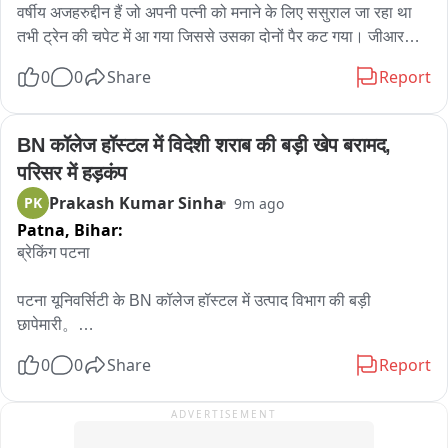
वर्षीय अजहरुद्दीन हैं जो अपनी पत्नी को मनाने के लिए ससुराल जा रहा था 
तभी ट्रेन की चपेट में आ गया जिससे उसका दोनों पैर कट गया। जीआरपी 
के ASI ने बताया कि सूचना मिली थी कि एक युवक ट्रेन की चपेट में आ गया 
0
0
Share
Report
है। मौके से उसे ईलाज के लिए सदर अस्पताल में भर्ती कराया गया डॉक्टर ने 
ईलाज के लिए पटना रेफर कर दिया है। मामले की जांच की जा रही है। 
पीड़ित थावे का रहने वाला है।
BN कॉलेज हॉस्टल में विदेशी शराब की बड़ी खेप बरामद, 
परिसर में हड़कंप
Prakash Kumar Sinha
PK
9m ago
Patna,
Bihar:
ब्रेकिंग पटना

पटना यूनिवर्सिटी के BN कॉलेज हॉस्टल में उत्पाद विभाग की बड़ी 
छापेमारी。

0
0
Share
Report
हॉस्टल परिसर से विदेशी शराब की बड़ी खेप बरामद, सैकड़ों लीटर शराब 
जब्त।

ADVERTISEMENT
उत्पाद विभाग की टीम ने कार्रवाई के बाद जब्त शराब को कब्जे में लिया।
