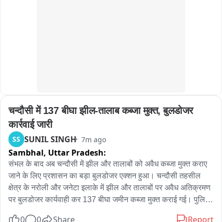
उद्घाटन के दौरान विधायक छोटूसिंह भाटी ने कहा कि यह चौराहा जैसलमेर 
की लोक कला को नई पहचान देगा और पर्यटन को बढ़ावा मिलेगा। वहीं जिला 
कलेक्टर अनुपमा जोरवाल ने कहा कि प्रशासन का उद्देश्य शहर के प्रवेश 
मार्गों और प्रमुख चौराहों को आकर्षक बनाकर पर्यटकों को एक सुंदर और 
व्यवस्थित गोल्डन सिटी का अनुभव कराना है।

कार्यक्रम में भाजपा नेता कंवराज सिंह चौहान, मनोहर सिंह कुंडा, नरेंद्र व्यास 
सहित कई जनप्रतिनिधि, अधिकारी और गणमान्य नागरिक उपस्थित रहे।

चन्दौसी में 137 बीघा झील-तालाब कब्जा मुक्त, बुलडोजर 
बाइट-1: छोटूसिंह भाटी, विधायक जैसलमेर

कार्रवाई जारी
बाइट-2: अनुपमा जोरवाल, जिला कलेक्टर जैसलमेर
SUNIL SINGH
SS
7m ago
Sambhal,
Uttar Pradesh:
संभल के बाद अब चन्दौसी में झील और तालाबों को अवैध कब्जा मुक्त कराए 
जाने के लिए प्रशासन का बड़ा बुलडोजर एक्शन हुआ। चन्दौसी तहसील 
क्षेत्र के नरोली और जनेटा इलाके में झील और तालाबों पर अवैध अतिक्रमण 
पर बुलडोजर कार्यवाही कर 137 बीघा जमीन कब्जा मुक्त कराई गई। पुलिस 
की कड़ी सुरक्षा में SDM आशुतोष तिवारी ने राजस्व विभाग की टीम के साथ 
0
0
Share
Report