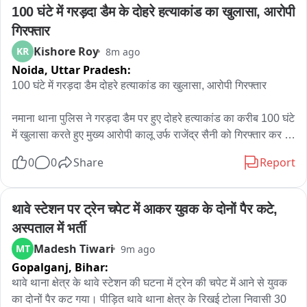
100 घंटे में गरड़दा डैम के दोहरे हत्याकांड का खुलासा, आरोपी 
सके।

गिरफ्तार
आफताब अहमद ने कहा कि पिछले वर्ष भी अधिक बारिश के कारण नूंह में कई 
Kishore Roy
KR
8m ago
घरों, सड़कों और सरकारी कार्यालयों में बरसाती पानी भर गया था। इससे 
Noida,
Uttar Pradesh:
लोगों को काफी परेशानियों का सामना करना पड़ा था। उन्होंने कहा कि इस 
100 घंटे में गरड़दा डैम दोहरे हत्याकांड का खुलासा, आरोपी गिरफ्तार

बार ऐसी स्थिति दोबारा न बने, इसके लिए समय रहते प्रशासन को आवश्यक 
कदम उठाने चाहिए।

नमाना थाना पुलिस ने गरड़दा डैम पर हुए दोहरे हत्याकांड का करीब 100 घंटे 
में खुलासा करते हुए मुख्य आरोपी कालू उर्फ राजेंद्र सैनी को गिरफ्तार कर 
विधायक ने प्रशासन से जलभराव वाले संवेदनशील स्थानों की पहचान कर 
लिया। पुलिस के अनुसार शराब पार्टी के दौरान हुए विवाद में आरोपी ने डंडे से 
वहां पंपिंग और पानी निकासी की व्यवस्था मजबूत करने की मांग की। उन्होंने 
0
0
Share
Report
हमला किया, जिससे मोहनलाल मेघवाल की मौके पर मौत हो गई, जबकि 
कहा कि लोगों को बारिश के बाद जलभराव की समस्या से राहत दिलाना 
घायल मोहनलाल भील ने बाद में कोटा एमबीएस अस्पताल में दम तोड़ दिया। 
प्रशासन की प्राथमिकता होनी चाहिए।
वारदात के बाद आरोपी 200 रुपये और मोबाइल लेकर फरार हो गया था। 
थावे स्टेशन पर ट्रेन चपेट में आकर युवक के दोनों पैर कटे, 
लाखेरी क्षेत्र में घेराबंदी कर उसे गिरफ्तार किया गया। एसपी अवनीश कुमार 
अस्पताल में भर्ती
शर्मा के निर्देशन में पुलिस उपाधीक्षक राजेश टेलर के supervision तथा 
Madesh Tiwari
MT
9m ago
थानाधिकारी नवल किशोर शर्मा के नेतृत्व में की गई.
Gopalganj,
Bihar:
थावे थाना क्षेत्र के थावे स्टेशन की घटना में ट्रेन की चपेट में आने से युवक 
का दोनों पैर कट गया। पीड़ित थावे थाना क्षेत्र के रिखई टोला निवासी 30 