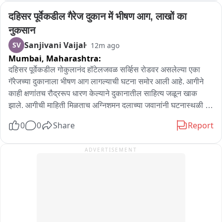
दहिसर पूर्वेकडील गैरेज दुकान में भीषण आग, लाखों का 
नुकसान
Sanjivani Vaijal
SV
12m ago
Mumbai,
Maharashtra:
दहिसर पूर्वेकडील गोकुलानंद हॉटेलजवळ सर्व्हिस रोडवर असलेल्या एका 
गॅरेजच्या दुकानाला भीषण आग लागल्याची घटना समोर आली आहे. आगीने 
काही क्षणांतच रौद्ररूप धारण केल्याने दुकानातील साहित्य जळून खाक 
झाले. आगीची माहिती मिळताच अग्निशमन दलाच्या जवानांनी घटनास्थळी 
धाव घेतली. आगीवर नियंत्रण मिळवण्यासाठी जवानांनी शर्थीचे प्रयत्न केले. 
0
0
Share
Report
अथक प्रयत्नांनंतर आगीवर नियंत्रण मिळवण्यात यश आले. सुदैवाने या 
घटनेत कोणतीही जीवितहानी झाल्याची माहिती नाही. मात्र, आगीत 
ADVERTISEMENT
गॅरेजमधील मोठ्या प्रमाणात साहित्य जळून खाक झाले असून दुकानाचे मोठे 
आर्थिक नुकसान झाले आहे. आग नेमकी कशामुळे लागली, याचा तपास सुरू 
आहे.