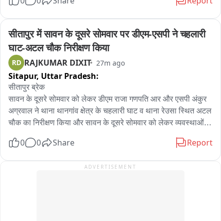
0
0
Share
Report
ऐसे में वाहन चालकों के लिए सावधानी बरतना जरूरी है। निर्माण स्थल के 
आसपास पर्याप्त सुरक्षा इंतजाम नहीं होने पर इस तरह के हादसे की आशंका 
एंबुलेंस और विद्यालय वाहनों को प्राथमिकता दें कांवड़िए: सीएम योगी

बनी रहती है।

सीतापुर में सावन के दूसरे सोमवार पर डीएम-एसपी ने चहलारी 
पुलिस  ने बताया कि सड़क किनारे नाले का निर्माण कार्य चल रहा है। 
श्रद्धा, अनुशासन, संयम और सेवा—यही कांवड़ यात्रा की आत्मा: सीएम 
घाट-अटल चौक निरीक्षण किया
प्रारंभिक जांच में सामने आया है कि बाइक सवार को बचाने के प्रयास में कार 
योगी

RAJKUMAR DIXIT
RD
27m ago
अनियंत्रित होकर नाले में गिरी। चालक को कोई चोट नहीं आई है। मामले में 
Sitapur,
Uttar Pradesh:
चालक की ओर से पुलिस को कोई शिकायत नहीं दी गई है।
कांवड़ यात्रा भगवान शिव के लोकमंगल के संदेश को आगे बढ़ाती है: योगी
सीतापुर ब्रेक

सावन के दूसरे सोमवार को लेकर डीएम राजा गणपति आर और एसपी अंकुर 
अग्रवाल ने थाना थानगांव क्षेत्र के चहलारी घाट व थाना रेउसा स्थित अटल 
चौक का निरीक्षण किया और सावन के दूसरे सोमवार को लेकर व्यवस्थाओं 
का जायजा लिया। एसपी और डीएम के साथ भारी पुलिस बल मौजूद रहा。
0
0
Share
Report
ADVERTISEMENT