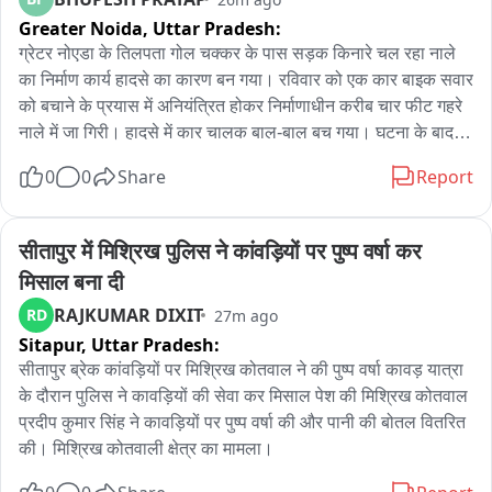
दिव्यांग शिवभक्तों का समर्पण देखकर मन श्रद्धा से भर उठता है: योगी

Greater Noida,
Uttar Pradesh:
ग्रेटर नोएडा के तिलपता गोल चक्कर के पास सड़क किनारे चल रहा नाले 
कांवड़ियों की सुविधा और सुरक्षा के लिए यूपी सरकार कृतसंकल्पित: सीएम 
का निर्माण कार्य हादसे का कारण बन गया। रविवार को एक कार बाइक सवार 
योगी

को बचाने के प्रयास में अनियंत्रित होकर निर्माणाधीन करीब चार फीट गहरे 
नाले में जा गिरी। हादसे में कार चालक बाल-बाल बच गया। घटना के बाद 
कांवड़ यात्रा मार्गों पर स्वच्छता, पेयजल और चिकित्सा समेत सभी व्यवस्थाएं 
मौके पर कुछ देर के लिए अफरा-तफरी का माहौल रहा।

सुनिश्चित

0
0
Share
Report
बताया गया कि कार तिलपता गोल चक्कर से दादरी की तरफ जा रही थी। 
इसी दौरान रास्ते में अचानक बाइक सवार सामने आ गया। बाइक को बचाने 
कांवड़ियों के स्वागत में पुष्पवर्षा, यात्रा मार्गों पर विशेष इंतजाम

के लिए कार चालक ने वाहन को दूसरी तरफ मोड़ दिया। इसी दौरान कार 
सीतापुर में मिश्रिख पुलिस ने कांवड़ियों पर पुष्प वर्षा कर 
सड़क किनारे बने निर्माणाधीन नाले की ओर चली गई और उसमें जा गिरी। 
शिवभक्तों की सुगम यात्रा के लिए प्रभावी यातायात प्रबंधन और सतत 
मिसाल बना दी
कार के नाले में गिरते ही आसपास मौजूद लोग मौके पर पहुंच गए और चालक 
निगरानी

RAJKUMAR DIXIT
RD
27m ago
को बाहर निकाला।

Sitapur,
Uttar Pradesh:
हादसे के बाद कार नाले में फंस गई। सूचना मिलने पर सूरजपुर कोतवाली 
कांवड़ यात्रा को सामाजिक उत्तरदायित्व और सेवा का उत्सव बनाएं: सीएम 
पुलिस मौके पर पहुंची। पुलिस ने क्रेन की मदद से कार को नाले से बाहर 
सीतापुर ब्रेक कांवड़ियों पर मिश्रिख कोतवाल ने की पुष्प वर्षा कावड़ यात्रा 
योगी

निकलवाया। हादसे में कार को नुकसान पहुंचा है। घटना के दौरान मौके पर 
के दौरान पुलिस ने कावड़ियों की सेवा कर मिसाल पेश की मिश्रिख कोतवाल 
मौजूद लोगों ने वीडियो भी बनाया, जो बाद में इंटरनेट मीडिया पर प्रसारित हो 
प्रदीप कुमार सिंह ने कावड़ियों पर पुष्प वर्षा की और पानी की बोतल वितरित 
कांवड़ियों से सीएम ने की अपील

गया।

की। मिश्रिख कोतवाली क्षेत्र का मामला।
स्थानीय लोगों का कहना है कि सड़क किनारे नाले का निर्माण चल रहा है, 
पर्यावरण-अनुकूल कांवड़ अपनाएं, प्लास्टिक मुक्त जीवन का लें संकल्प: योगी
