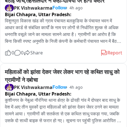
बैठाई जांच,तहसीलदार ने कहा-दोषियों पर होगी कठोर
PK Vishwakarma
4h ago
Follow
Bijai Chhapra,
Uttar Pradesh:
विशुनपुरा विकास खंड की ग्राम पंचायत बलकुडिया के पंचायत भवन में 
आधार कार्ड से संबंधित कार्यों के नाम पर लोगों से निर्धारित शुल्क से अधिक 
धनराशि वसूले जाने का मामला सामने आया है। ग्रामीणों का आरोप है कि 
बिना किसी स्पष्ट अनुमति के निजी कंपनी के कर्मचारी पंचायत भवन में बैठकर 
आधार अपडेट, जन्मतिथि संशोधन, मोबाइल नंबर जोड़ने तथा अन्य सेवाओं के 
0
0
Share
Report
बदले 100 से 400 रुपये तक वसूल रहे हैं। शिकायत के बाद प्रशासन ने 
जांच कर कार्रवाई का आश्वासन दिया है।

ग्रामीणों के अनुसार पिछले करीब एक माह से पंचायत भवन में दो युवक और 
महिलाओं को झांसा देकर जेवर लेकर भाग रहे कथित साधु को 
एक युवती आधार संबंधी कार्य कर रहे हैं। आधार अपडेट कराने पहुंचे सोनू, 
ग्रामीणों ने दबोचा
राजू, पंकज, रोहित समेत कई लोगों ने बताया कि अलग-अलग कार्यों के लिए 
PK Vishwakarma
4h ago
Follow
मनमाने ढंग से शुल्क लिया जा रहा है। वहीं पड़ोसी गांव के संजय राय ने 
Bijai Chhapra,
Uttar Pradesh:
आरोप लगाया कि आधार में जन्मतिथि संशोधन कराने के लिए एक व्यक्ति से 
कुशीनगर के नेबुआ नौरंगिया थाना क्षेत्र के ढोरही गांव में दोपहर बाद साधु के 
आठ हजार रुपये की मांग की गई, जिससे लोगों में नाराजगी है।

वेश में आए तीन युवकों द्वारा महिलाओं को झांसा देकर जेवर ठगने का मामला 
मौके पर मौजूद एक कर्मचारी ने बताया कि 100 से 200 रुपये तक शुल्क 
सामने आया। ग्रामीणों की सतर्कता से एक कथित साधु पकड़ा गया, जबकि 
लिया जाता है और यही सरकारी दर है। जबकि संबंधित विभाग के अनुसार 
उसके दो साथी बाइक से फरार हो गए। सूचना पर पहुंची पुलिस आरोपित को 
आधार सेवाओं के लिए निर्धारित शुल्क 25 से 75 रुपये तक है तथा नया 