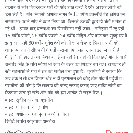
जिसमें घास और गंदगी भरी हुई है। उनका कहना है कि बारिश के दौरान 
तालाब से सांप निकलकर घरों की ओर रुख करते हैं और अक्सर लोगों को 
डस लेते हैं। गांव निवासी अशोक नागर के 11 वर्षीय इकलौते बेटे अर्पित को 
सप्ताहभर पहले सांप ने काट लिया था, जिससे उसकी कुछ ही घंटों में मौत हो 
गई थी। इसके बाद घटनाओं का सिलसिला नहीं रुका। ननिहाल में रह रही 
15 वर्षीय सोनी, 26 वर्षीय रजनी, 24 वर्षीय मोहित और मंगलवार सुबह घर में 
झाड़ू लगा रही 30 वर्षीय मुनेश देवी को भी सांप ने काट लिया। सभी को 
आनन-फानन में सीएचसी में भर्ती कराया गया, जहां उनका इलाज जारी है। 
पीड़ितों की हालत अब स्थिर बताई जा रही है। वहीं दो दिन पहले गांव निवासी 
रामवीर सिंह के तीन मवेशी भी सांप के जहर का शिकार बन गए। लगातार हो 
रही घटनाओं से गांव में डर का माहौल बना हुआ है। ग्रामीणों ने बताया कि 
अब तक न तो वन विभाग और न ही प्रशासन की कोई टीम गांव में पहुंची है। 
ग्रामीणों की मांग है कि तालाब की जल्द सफाई कराई जाए ताकि सांपों का 
ठिकाना खत्म हो सके और गांव को इस आतंक से राहत मिले।

बाइट: सुनील अधाना, ग्रामीण

बाइट: मनोज नगर, ग्रामीण

बाइट: अशोक नागर, मृतक बच्चे के पिता

रिपोर्ट विनीत अग्रवाल अमरोहा