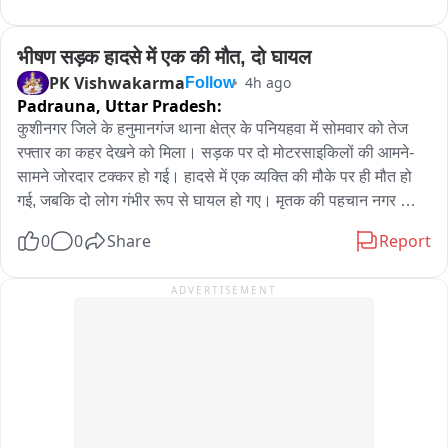
पुलिस की कार्रवाई को लेकर एसडीएम कुणाल गौरव ने नाराजगी जताई और 
संबंधित वीडियो मंगवाकर मामले की जानकारी ली। इस मामले में यह सवाल 
भीषण सड़क हादसे में एक की मौत, दो घायल
उठ रहा है कि यदि पशु तस्करी का आरोप था तो संबंधित धाराओं में कार्रवाई 
PK Vishwakarma
4h ago
Follow
क्यों नहीं की गई और यदि मामला केवल झगड़े का था तो पांच दिन तक 
Padrauna,
Uttar Pradesh:
हिरासत में रखने का आधार क्या था। रकम मांगने की चर्चा भी है, हालांकि 
कुशीनगर जिले के हनुमानगंज थाना क्षेत्र के पनियहवा में सोमवार को तेज 
इसकी स्वतंत्र पुष्टि नहीं हुई है।
रफ्तार का कहर देखने को मिला। सड़क पर दो मोटरसाइकिलों की आमने-
सामने जोरदार टक्कर हो गई। हादसे में एक व्यक्ति की मौके पर ही मौत हो 
गई, जबकि दो लोग गंभीर रूप से घायल हो गए। मृतक की पहचान नगर 
पंचायत छितौनी निवासी अजीत यादव (40) के रूप में हुई है। हादसे की 
0
0
Share
Report
सूचना मिलते ही पुलिस मौके पर पहुंची और घायलों को उपचार के लिए 
अस्पताल भेजा। पुलिस ने मृतक के शव को कब्जे में लेकर आवश्यक कार्रवाई 
ADVERTISEMENT
शुरू कर दी है। घटना के बाद मौके पर अफरा-तफरी मच गई।