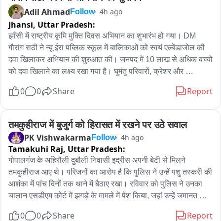
Adil Ahmad
4h ago
Follow
Jhansi,
Uttar Pradesh:
झाँसी में राष्ट्रीय कृमि मुक्ति दिवस अभियान का शुभारंभ हो गया। DM 
गौरांग राठी ने न्यू ईरा पब्लिक स्कूल में बालिकाओं को स्वयं एल्बेंडाजोल की 
दवा खिलाकर अभियान की शुरुआत की। जनपद में 10 लाख से अधिक बच्चों 
को दवा खिलाने का लक्ष्य रखा गया है। घुमंतु परिवारों, क्रेशर और 
कंस्ट्रक्शन साइट पर रहने वाले बच्चों पर भी विशेष फोकस रहेगा। छूटे हुए 
0
0
Share
Report
बच्चों के लिए 14 अगस्त को मॉपअप राउंड आयोजित किया जाएगा।
तमकुहीराज में बुजुर्ग को हिरासत में रखने पर उठे सवाल
PK Vishwakarma
4h ago
Follow
Tamakuhi Raj,
Uttar Pradesh:
गोपालगंज के अहिरौली दुबौली निवासी इद्रीस अपनी बेटी से मिलने 
तमकुहीराज आए थे। परिजनों का आरोप है कि पुलिस ने उन्हें पशु तस्करी की 
आशंका में पांच दिनों तक थाने में बैठाए रखा। रविवार को पुलिस ने उनका 
चालान एसडीएम कोर्ट में झगड़े के मामले में पेश किया, जहां उन्हें जमानत मिल 
गई। आरोप है कि जमानत के बाद भी उन्हें देर रात करीब 11 बजे तक 
0
0
Share
Report
तहसील में बैठाए रखा गया और इसके बाद रिहाई हुई। परिजनों के अनुसार, 