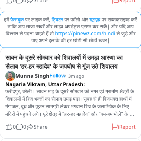
0
0
Share
Report
हमें
फेसबुक
पर लाइक करें,
ट्विटर
पर फॉलो और
यूट्यूब
पर सब्सक्राइब्ड करें
ताकि आप ताजा खबरें और लाइव अपडेट्स प्राप्त कर सकें| और यदि आप
विस्तार से पढ़ना चाहते हैं तो
https://pinewz.com/hindi
से जुड़े और
पाए अपने इलाके की हर छोटी सी छोटी खबर|
सावन के दूसरे सोमवार को शिवालयों में उमड़ा आस्था का 
सैलाब 'हर-हर महादेव' के जयघोष से गूंज उठे शिवालय
Munna Singh
3m ago
Follow
Nagaria Vikram,
Uttar Pradesh:
फरीदपुर, बरेली। सावन माह के दूसरे सोमवार को नगर एवं ग्रामीण क्षेत्रों के 
शिवालयों में शिव भक्तों का सैलाब उमड़ पड़ा।सुबह से ही शिवभक्त हाथों में 
गंगाजल, दूध और पूजन सामग्री लेकर भगवान शिव के जलाभिषेक के लिए 
मंदिरों में पहुंचने लगे। पूरे क्षेत्र में "हर-हर महादेव" और "बम-बम भोले" के 
जयघोष से वातावरण पूरी तरह भक्तिमय हो गया। वही कछला रामगंगा से जल 
0
0
Share
Report
भरकर बड़ी संख्या में काबरिया भक्तों की टोली बम बम भोले के जयकारों के 
साथ ग्राम पहलऊ शिव मंदिर, पंचेश्वरनाथ शिव मंदिर, बाबा सिद्धनाथ शिव 