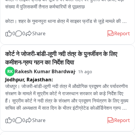
संख्या में पुलिसकर्मी तैनात कर्मचारियों से पूछताछ

कोटा। शहर के गुमानपुरा थाना क्षेत्र में साइबर फ्रॉड से जुड़े मामले की 
सूचना के बाद पुलिस ने शॉपिंग सेंटर इलाके में संचालित एक कॉल सेंटर पर 
0
0
Share
Report
छापा मारा। शुक्रवार रात करीब 9 बजे हुई इस कार्रवाई के दौरान बड़ी संख्या 
में पुलिस अधिकारी और जवान मौके पर मौजूद रहे।

कोर्ट ने जोजरी-बांडी-लूणी नदी तंत्र के पुनर्जीवन के लिए 
जानकारी के अनुसार, साइबर फ्रॉड से जुड़े मामले की जांच के तहत पुलिस 
कमीशन-ग्रुप गठन का निर्देश दिया
टीम ने कॉल सेंटर में मौजूद कर्मचारियों से पूछताछ शुरू की। पुलिस 
Rakesh Kumar Bhardwaj
RK
1h ago
अधिकारियों ने कॉल सेंटर में संचालित गतिविधियों और कर्मचारियों की 
Jodhpur,
Rajasthan:
भूमिका से संबंधित जानकारी जुटाई।

जोधपुर। जोजरी-बांडी-लूणी नदी तंत्र में औद्योगिक प्रदूषण और पर्यावरणीय 
बताया जा रहा है कि यह कॉल सेंटर शॉपिंग सेंटर क्षेत्र में संचालित हो रहा 
संरक्षण के मामले में सुप्रीम कोर्ट ने राजस्थान सरकार को कड़े निर्देश दिए 
था। इसके अलावा शहर में इसके दो अन्य स्थानों पर भी ब्रांच ऑफिस 
हैं। सुप्रीम कोर्ट ने नदी तंत्र के संरक्षण और प्रदूषण नियंत्रण के लिए मुख्य 
संचालित होने की जानकारी सामने आई है। पुलिस इन स्थानों और कॉल 
सचिव की अध्यक्षता में सात दिन के भीतर इंटीग्रेटेड कोऑर्डिनेशन ग्रुप 
सेंटर के संचालन से जुड़े पहलुओं की भी जांच कर सकती है।

गठित करने को कहा है। साथ ही राज्य में नदियों के संरक्षण और पुनर्जीवन के 
0
0
Share
Report
लिए स्वतंत्र एवं पर्याप्त अधिकारों वाले रिवर कमीशन/रिवर रिजुवेनेशन 
कार्यवाही के दौरान साइबर थाने के डिप्टी गंगा सहाय सहित पुलिस के 
अथॉरिटी के गठन का निर्देश दिया है। सुप्रीम कोर्ट जस्टिस विक्रम नाथ व 