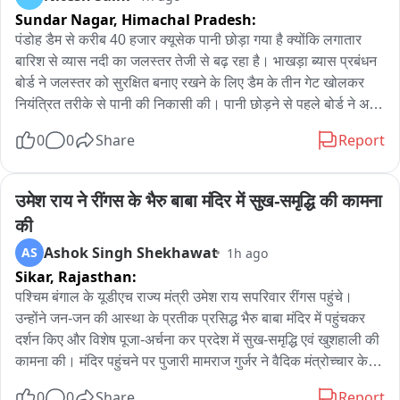
Sundar Nagar,
Himachal Pradesh:
हजार की रिश्वत लेते हुए रंगे हाथ गिरफ्तार कर लिया। गिरफ्तारी के बाद 
विजिलेंस टीम आरोपी को फाजिल्का स्थित एसएसपी कार्यालय की दूसरी 
पंडोह डैम से करीब 40 हजार क्यूसेक पानी छोड़ा गया है क्योंकि लगातार 
मंजिल पर बने एंटी फ्रॉड सेल कार्यालय लेकर पहुंची, जहां आवश्यक कार्रवाई 
बारिश से व्यास नदी का जलस्तर तेजी से बढ़ रहा है। भाखड़ा ब्यास प्रबंधन 
पूरी की गई। इसके बाद उसे आगे की कानूनी कार्रवाई के लिए फरीदकोट ले 
बोर्ड ने जलस्तर को सुरक्षित बनाए रखने के लिए डैम के तीन गेट खोलकर 
जाया गया। फिलहाल विजिलेंस ब्यूरो पूरे मामले की जांच कर रहा है और 
नियंत्रित तरीके से पानी की निकासी की। पानी छोड़ने से पहले बोर्ड ने अर्ली 
आरोपी के खिलाफ भ्रष्टाचार के आरोप में कानून के तहत आगे की कार्रवाई 
वार्निंग सिस्टम के तहत सायरन बजाकर आसपास के क्षेत्रों में लोगों को सतर्क 
0
0
Share
Report
जारी है।
किया और व्यास नदी के किनारे रहने वाले लोगों से नदी के समीप न जाने और 
सुरक्षित दूरी बनाए रखने की अपील की। अधिकारी ने बताया कि जलस्तर 
बढ़ने के कारण पानी की आवक बढ़ रही है; आवश्यकतानुसार आगे भी पानी 
उमेश राय ने रींगस के भैरु बाबा मंदिर में सुख-समृद्धि की कामना 
छोड़ा जा सकता है। लोगों से आग्रह है कि नदी के किनारे न जाएं, बच्चों को 
की
पानी के आसपास न जाने दें और सुरक्षा निर्देशों का पालन करें।
Ashok Singh Shekhawat
AS
1h ago
Sikar,
Rajasthan:
पश्चिम बंगाल के यूडीएच राज्य मंत्री उमेश राय सपरिवार रींगस पहुंचे। 
उन्होंने जन-जन की आस्था के प्रतीक प्रसिद्ध भैरु बाबा मंदिर में पहुंचकर 
दर्शन किए और विशेष पूजा-अर्चना कर प्रदेश में सुख-समृद्धि एवं खुशहाली की 
कामना की। मंदिर पहुंचने पर पुजारी मामराज गुर्जर ने वैदिक मंत्रोच्चार के 
साथ पूजा-अर्चना करवाई। राज्य मंत्री ने भैरु बाबा के समक्ष विधिवत पूजा 
0
0
Share
Report