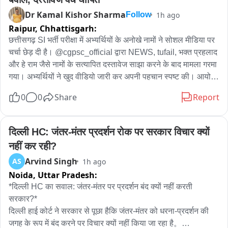
Dr Kamal Kishor Sharma
1h ago
Follow
Raipur,
Chhattisgarh:
छत्तीसगढ़ SI भर्ती परीक्षा में अभ्यर्थियों के अनोखे नामों ने सोशल मीडिया पर 
चर्चा छेड़ दी है। @cgpsc_official द्वारा NEWS, tufail, भक्त प्रहलाद 
और हे राम जैसे नामों के सत्यापित दस्तावेज साझा करने के बाद मामला गरमा 
गया। अभ्यर्थियों ने खुद वीडियो जारी कर अपनी पहचान स्पष्ट की। आयोग 
ने दस्तावेजों को वैध बताया है। वहीं, प्रारंभिक परीक्षा में सफल हुए NEWS, 
0
0
Share
Report
HeyRam, SpaceRani समेत सभी साथियों को अब मेंस की तैयारी के 
लिए शुभकामनाएं मिल रही हैं।
दिल्ली HC: जंतर-मंतर प्रदर्शन रोक पर सरकार विचार क्यों 
नहीं कर रही?
Arvind Singh
AS
1h ago
Noida,
Uttar Pradesh:
*दिल्ली HC का सवाल: जंतर-मंतर पर प्रदर्शन बंद क्यों नहीं करती 
सरकार?*

दिल्ली हाई कोर्ट ने सरकार से पूछा हैकि जंतर-मंतर को धरना-प्रदर्शन की 
जगह के रूप में बंद करने पर विचार क्यों नहीं किया जा रहा है。
