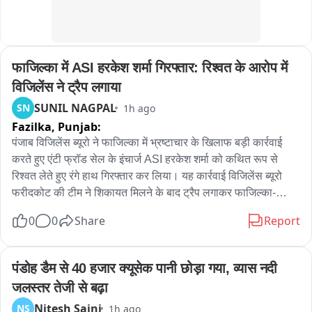
Telangana Gig and Platform Workers Union (TGPWU)
फाजिल्का में ASI हरकेश शर्मा गिरफ्तार: रिश्वत के आरोप में 
विजिलेंस ने ट्रैप लगाया
SUNIL NAGPAL
SN
1h ago
Fazilka,
Punjab:
पंजाब विजिलेंस ब्यूरो ने फाजिल्का में भ्रष्टाचार के खिलाफ बड़ी कार्रवाई 
करते हुए एंटी फ्रॉड सेल के इंचार्ज ASI हरकेश शर्मा को कथित रूप से 
रिश्वत लेते हुए रंगे हाथ गिरफ्तार कर लिया। यह कार्रवाई विजिलेंस ब्यूरो 
फरीदकोट की टीम ने शिकायत मिलने के बाद ट्रैप लगाकर फाजिल्का-
फिरोजपुर हाईवे पर की। प्राप्‍त जानकारी के अनुसार, एंटी फ्रॉड सेल के 
0
0
Share
Report
पास दो पक्षों के बीच करीब 11-12 लाख रुपये के लेनदेन का मामला पहुंचा 
था। आरोप है कि एएसआई हरकेश शर्मा ने एक पक्ष के हक में कार्रवाई करने 
और मामला उनके पक्ष में निपटाने का भरोसा देकर रिश्वत की मांग की। जब 
पंडोह डैम से 40 हजार क्यूसेक पानी छोड़ा गया, व्यास नदी 
रिश्वत की रकम देने का समय आया तो संबंधित पक्ष ने विजिलेंस ब्यूरो 
जलस्तर तेजी से बढ़ा
फरीदकोट को शिकायत दे दी। शिकायत के आधार पर विजिलेंस टीम ने 
Nitesh Saini
NS
1h ago
योजनाबद्ध तरीके से ट्रैप लगाया और आरोपी ASI को कथित तौर पर 40 