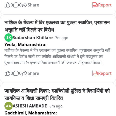
बीजेपी पर दिए गए बयानों ने भी सियासी पारा चढ़ा दिया है। शनिवार को 
0
0
Share
Report
बीजेपी नेताओं और कार्यकर्ताओं ने कांग्रेस के खिलाफ मोर्चा खोलते हुए 
जिलाधिकारी कार्यालय पहुंचकर ज्ञापन सौंपा। बीजेपी नेताओं ने कांग्रेस पर 
देवभूमि की मर्यादा को ठेस पहुंचाने का आरोप लगाया। नारेबाजी में भाजपा के 
नाशिक के येवल्य में विर एकलव्य का पुतला स्थापित, प्रशासन 
लोगों ने कहा "अल्लाह हू अकबर नहीं चलेगा"
अनुमति नहीं मिलने पर विरोध
Sudarshan Khillare
SK
7m ago
Yeola,
Maharashtra:
नाशिक के येवल्या में विर एकलव्य का पुतला स्थापित, प्रशासन अनुमति नहीं 
मिलने पर विरोध जारी रहा क्योंकि आदिवासी बांधवों ने इसे महापुरुष का 
पुतला बताया और प्रशासनिक परवानगी की जरूरत से इनकार किया।
0
0
Share
Report
जागतिक आदिवासी दिवस: गडचिरोली पुलिस ने विद्यार्थियों को 
सायकिल व शिक्षा सामग्री वितरित
ASHISH AMBADE
AA
8m ago
Gadchiroli,
Maharashtra: