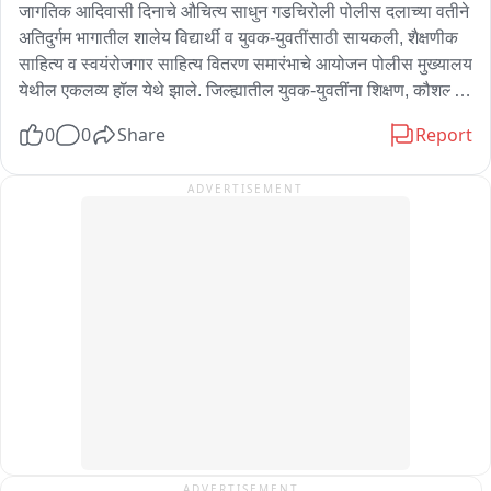
जागतिक आदिवासी दिनाचे औचित्य साधुन गडचिरोली पोलीस दलाच्या वतीने 
अतिदुर्गम भागातील शालेय विद्यार्थी व युवक-युवतींसाठी सायकली, शैक्षणीक 
साहित्य व स्वयंरोजगार साहित्य वितरण समारंभाचे आयोजन पोलीस मुख्यालय 
येथील एकलव्य हॉल येथे झाले. जिल्ह्यातील युवक-युवतींना शिक्षण, कौशल्य 
विकास तसेच रोजगाराच्या संधी उपलब्ध करून देत त्यांना विकासाच्या मुख्य 
0
0
Share
Report
प्रवाहात आणण्यासाठी पोलीस दादालोरा खिडकीच्या माध्यमातून प्रोजेक्ट 
उडान अंतर्गत कार्यक्रम राबवला गेला. या आयोजनात 90 शालेय विद्यार्थ्यांना 
ADVERTISEMENT
सायकली आणि शालेय साहित्य वितरित करण्यात आले. 60 प्रशिक्षणार्थींना 
टूव्हीलर दुरुस्ती व फास्टफूड व्यवसाय शिक्षणानंतर किट वितरित झाले. 03 
बचत गटांना वाद्य साहित्य संच देखील वाटप झाले.
ADVERTISEMENT