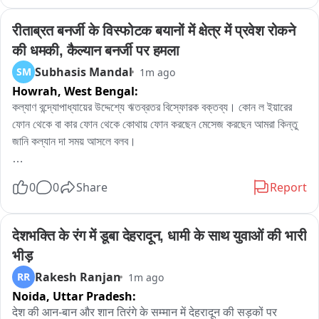
বাইট :- সৌমিত্র খাঁ৷ (সাংসদ,  বিষ্ণুপুর)
रीताब्रत बनर्जी के विस्फोटक बयानों में क्षेत्र में प्रवेश रोकने 
की धमकी, कैल्यान बनर्जी पर हमला
Subhasis Mandal
SM
1m ago
Howrah,
West Bengal:
কল্যাণ বন্দ্যোপাধ্যায়ের উদ্দেশ্যে ঋতব্রতর বিস্ফোরক বক্তব্য। কোন ল ইয়ারের 
ফোন থেকে বা কার ফোন থেকে কোথায় ফোন করছেন মেসেজ করছেন আমরা কিন্তু 
জানি কল্যান দা সময় আসলে বলব।

কল্যাণ বন্দ্যোপাধ্যায় বলেছিলেন ঋতব্রত এবং গাদ্দাররা কেউ এলাকায় ঢুকতে পারছে 
0
0
Share
Report
না প্রতিক্রিয়া দিলেন ঋতব্রত বন্দ্যোপাধ্যায়।

মমতা পন্থী কল্যাণ বন্দ্যোপাধ্যায় বলেছিলেন ঋতব্রত এবং গাদ্দাররা কেউই এলাকায় 
देशभक्ति के रंग में डूबा देहरादून, धामी के साथ युवाओं की भारी 
ঢুকতে পারছেন না এই পরিপ্রেক্ষিতে উলুবেড়িয়া পূর্বকেন্দ্রের বিধায়ক তথা বিরোধী 
भीड़
দলনেতা ঋতব্রত বন্দ্যোপাধ্যায় বলেন আমি বলে দিয়েছি উলুবেড়িয়ায় প্রতি সপ্তাহে 
Rakesh Ranjan
RR
1m ago
আসি আপনাকে জায়গা বলে দিয়েছি কখন আসি বলে দিয়েছি আপনারকে চা সিঙ্গাড়া 
Noida,
Uttar Pradesh:
খাওয়াবো বলেছিলাম। গত সপ্তায় বলে দিয়েছিলাম এই নদীতে ভালো কাতলা মাছ ওঠে 
প্রয়োজনে কাতলা মাছ দিয়ে কাঁচকলা দিয়ে পাতলা ঝোল খাওয়াবো পেটের প্রবলেম 
देश की आन-बान और शान तिरंगे के सम्मान में देहरादून की सड़कों पर 