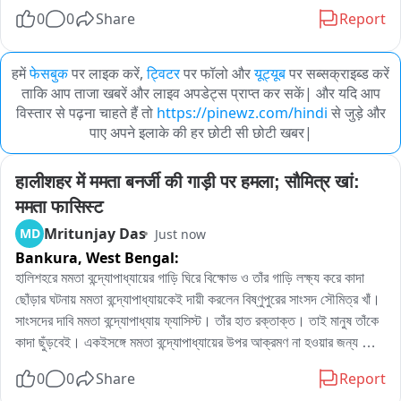
0
0
Share
Report
हमें
फेसबुक
पर लाइक करें,
ट्विटर
पर फॉलो और
यूट्यूब
पर सब्सक्राइब्ड करें
ताकि आप ताजा खबरें और लाइव अपडेट्स प्राप्त कर सकें| और यदि आप
विस्तार से पढ़ना चाहते हैं तो
https://pinewz.com/hindi
से जुड़े और
पाए अपने इलाके की हर छोटी सी छोटी खबर|
हालीशहर में ममता बनर्जी की गाड़ी पर हमला; सौमित्र खां: 
ममता फासिस्ट
Mritunjay Das
MD
Just now
Bankura,
West Bengal:
হালিশহরে মমতা বন্দ্যোপাধ্যায়ের গাড়ি ঘিরে বিক্ষোভ ও তাঁর গাড়ি লক্ষ্য করে কাদা 
ছোঁড়ার ঘটনায় মমতা বন্দ্যোপাধ্যায়কেই দায়ী করলেন বিষ্ণুপুরের সাংসদ সৌমিত্র খাঁ। 
সাংসদের দাবি মমতা বন্দ্যোপাধ্যায় ফ্যাসিস্ট। তাঁর হাত রক্তাক্ত। তাই মানুষ তাঁকে 
কাদা ছুঁড়বেই। একইসঙ্গে মমতা বন্দ্যোপাধ্যায়ের উপর আক্রমণ না হওয়ার জন্য 
রাজ্যের পুলিশ ও স্বরাষ্ট্র দপ্তরকে ধন্যবাদ জানিয়েছেন সাংসদ সৌমিত্র খাঁ। 

0
0
Share
Report