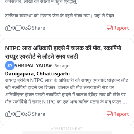
जनसैलाब, लाखों की संख्या में पहुंचे श्रद्धालु।

ट्रैफिक व्यवस्था को भेरूगढ़ जेल के पहले रोका गया। यहां से पैदल 
श्रद्धालुओं को मंदिर पहुंचने की व्यवस्था की गई।

0
0
Share
Report
काल भैरव मंदिर में वेरी गेट लगाकर श्रद्धालुओं को सुगमिता से दर्शन कराए 
जा रहे हैं। कतार में लगकर श्रद्धालु लाइन से दर्शन कर रहे हैं।

NTPC लारा अधिकारी हादसे में चालक की मौत, स्कार्पियो 
रायपुर एयरपोर्ट से लौटते समय पलटी
काल भैरव मंदिर के पुजारी नीरज ने बताया कि मंदिर के समस्त पुजारी, बड़े 
SHRIPAL YADAV
SY
6m ago
पुजारी और छोटे-छोटे अन्य मंदिरों के पुजारी के सेवक भी श्रद्धालुओं को 
Darogapara,
Chhattisgarh:
सुगमिता से दर्शन कर रहे हैं।

रायगढ़ ब्रेकिंग NTPC लारा के अधिकारी को रायपुर एयरपोर्ट छोड़कर लौट 
एसडीएम एल एन गर्ग ने बताया कि श्रद्धालुओं को सुगमता से दर्शन करने के 
रही स्कॉर्पियो हादसे का शिकार, चालक की मौत सरायपाली रोड पर 
लिए वेरी गेटिंग के साथ-साथ पुलिस और सुरक्षा गार्ड्स की ड्यूटी लगाई गई 
अनियंत्रित होकर पलटी स्कॉर्पियो हादसे में चालक देवेंद्र साव की मौके पर 
है।

मौत स्कॉर्पियो में सवार NTPC का एक अन्य व्यक्ति घटना के बाद फरार 
घटना से नाराज परिजनों ने शव को NTPC लारा गेट के बाहर रखकर दिया 
0
0
Share
Report
सीएसपी पुष्प प्रजापत ने बताया कि सबसे अधिक पुलिस जवान सुरक्षा के 
धरना नौकरी और मुआवजे की मांग को लेकर परिजनों का प्रदर्शन जारी
लिए लगाए गए हैं, एलाउंसमेंट की व्यवस्था की गई है; मंदिर के सुरक्षा गार्ड भी 
ADVERTISEMENT
लगाए गए हैं। श्रद्धालु लाइन में लगकर बेरी गेट के द्वारा सुगंध से दर्शन कर रहे 