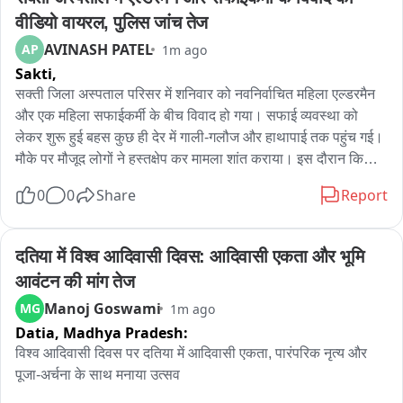
वीडियो वायरल, पुलिस जांच तेज
AVINASH PATEL
AP
1m ago
Sakti,
सक्ती जिला अस्पताल परिसर में शनिवार को नवनिर्वाचित महिला एल्डरमैन 
और एक महिला सफाईकर्मी के बीच विवाद हो गया। सफाई व्यवस्था को 
लेकर शुरू हुई बहस कुछ ही देर में गाली-गलौज और हाथापाई तक पहुंच गई। 
मौके पर मौजूद लोगों ने हस्तक्षेप कर मामला शांत कराया। इस दौरान किसी 
ने पूरे विवाद का वीडियो बना लिया, जो अब सोशल मीडिया पर तेजी से 
0
0
Share
Report
वायरल हो रहा है। दोनों पक्षों ने सक्ती थाने में शिकायत दर्ज कराई है और 
पुलिस मामले की जांच कर रही है।

दतिया में विश्व आदिवासी दिवस: आदिवासी एकता और भूमि 
जानकारी के अनुसार, वार्ड क्रमांक 18 निवासी सुशीला गबेल, जो हाल ही में 
आवंटन की मांग तेज
एल्डरमैन निर्वाचित हुई हैं, शनिवार को अपने निजी कार्य से जिला अस्पताल 
Manoj Goswami
MG
1m ago
पहुंची थीं। अस्पताल परिसर में गंदगी देखने के बाद उन्होंने सफाई व्यवस्था 
Datia,
Madhya Pradesh:
को लेकर वहां मौजूद महिला सफाईकर्मियों से सवाल किया। इसी बात को 
लेकर दोनों पक्षों के बीच बहस शुरू हो गई।

विश्व आदिवासी दिवस पर दतिया में आदिवासी एकता, पारंपरिक नृत्य और 
पूजा-अर्चना के साथ मनाया उत्सव

विवाद धीरे-धीरे बढ़ता गया और दोनों पक्षों के बीच गाली-गलौज के बाद 