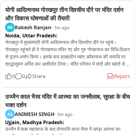
मजदूर, दुखी की हर संभव मदद कर सकूं मैं पार्टी से जुड़ा तो मेरी विचारधारा 
योगी आदित्यनाथ गोरखपुर तीन दिवसीय दौरे पर मंदिर दर्शन 
भी वही है और इस विचारधारा के अनुरूप में काम कर रहा हूं किरोड़ी ने कहा 
मीणा हाईकोर्ट परिसर को शिक्षा का केंद्र बनाएंगे जहां बालिका शिक्षा को 
और विकास घोषणाओं की तैयारी
प्रोत्साहन देते हुए स्किल डेवलपमेंट पर भी फोकस रहेगा । वही कैबिनेट 
Rakesh Ranjan
RR
5m ago
मंत्री डॉक्टर किरोड़ीलाल मीणा ने विपक्ष पर आरक्षण को लेकर करारा हमला 
Noida,
Uttar Pradesh:
बोलते हुए कहा अटल जी ने आरक्षण बढ़ाया तो वही प्रधानमंत्री नरेंद्र मोदी 
गोरखपुर में मुख्यमंत्री योगी आदित्यनाथ तीन दिवसीय दौरे पर पहुंचे। 
ने भी आरक्षण को बढ़ाया कांग्रेस केवल गुमराह करती है राजनीति करती है 
गोरखपुर पहुंचते ही वे गोरखनाथ मंदिर गए और गुरु गोरक्षनाथ का विधि-विधान 
लेकिन सच जनता जानती है कांग्रेस की बातों में कोई दम नहीं वह सिर्फ 
से पूजन-अर्चन किया। इसके बाद ब्रह्मलीन महंत अवैद्यनाथ की समाधि पर 
सियासत हासिल करने के लिए पैंतरे चलती है लेकिन धरातल पर उन चालों 
श्रद्धासुमन अर्पित कर आशीर्वाद लिया। मंदिर परिसर में संतों और महंतों से 
का कोई वजूद नहीं ।
मुलाकात की और कुशलक्षेम पूछा। गोरखनाथ मन्दिर में रात्री विश्राम 
0
0
Share
Report
किया। अपने तीन दिवसीय दौरे के दौरान वह नगर निगम के रानी लक्ष्मीबाई 
पार्क से तिरंगा यात्रा का नेतृत्व करेंगे और जिले को विभिन्न विकास 
परियोजनाओं की सौगात मिलने की उम्मीद है।
उज्जैन काल भैरव मंदिर में आस्था का जनसैलाब, सुरक्षा के बीच 
भक्त दर्शन
ANIMESH SINGH
AS
5m ago
Ujjain,
Madhya Pradesh:
उज्जैन में बाबा महाकाल के बाद सेनापति काल भैरव में उमड़ा आस्था का 