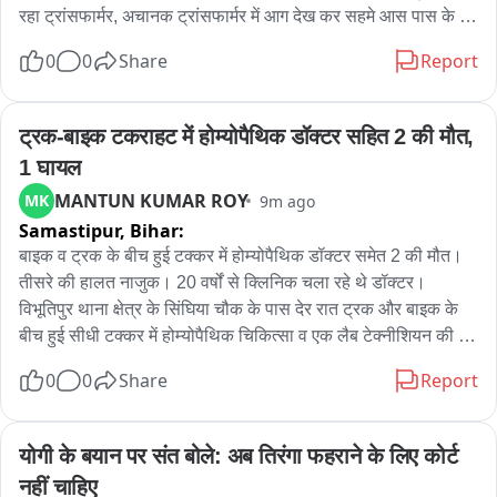
रहा ट्रांसफार्मर, अचानक ट्रांसफार्मर में आग देख कर सहमे आस पास के 
ग्रामीण, सूचना के बाद जीएसएस कर्मचारियों ने बिजली आपूर्ति बन्द की, 
0
0
Share
Report
गठवाड़ी ग्रामीण फीडर में पूरी रात ठप रही बिजली आपूर्ति, पहले भी 
ट्रांसफार्मर में आग लगने की हो चुकी है कई घटनाएं, मनोहरपुर सहायक 
अभियंता अधीनस्थ आता है रतनपुरा जीएसएस
ट्रक-बाइक टकराहट में होम्योपैथिक डॉक्टर सहित 2 की मौत, 
1 घायल
MANTUN KUMAR ROY
MK
9m ago
Samastipur,
Bihar:
बाइक व ट्रक के बीच हुई टक्कर में होम्योपैथिक डॉक्टर समेत 2 की मौत। 
तीसरे की हालत नाजुक। 20 वर्षों से क्लिनिक चला रहे थे डॉक्टर। 
विभूतिपुर थाना क्षेत्र के सिंघिया चौक के पास देर रात ट्रक और बाइक के 
बीच हुई सीधी टक्कर में होम्योपैथिक चिकित्सा व एक लैब टेक्नीशियन की 
दर्दनाक मौत हो गई, जबकि एक अन्य व्यक्ति घायल है जिसका इलाज निजी 
0
0
Share
Report
क्लिनिक में चल रहा है। मृतक की पहचान एकडारा गांव के गौतम कुमार के 
रूप में की गई है, जो विभूतिपुर में क्लिनिक चलाते थे, वहीं दूसरे की पहचान 
भरपुर गांव के कुणाल कुमार के रूप में है, जो लैब टेक्नीशियन थे। घटना के 
योगी के बयान पर संत बोले: अब तिरंगा फहराने के लिए कोर्ट 
बाद पुलिस ने शव का पंचनामा बनाकर पोस्टमार्टम के लिए अस्पताल भेजा। 
नहीं चाहिए
ग्रामीणों के अनुसार गौतम कुमार करीब 20 सालों से क्लिनिक चला रहे थे 