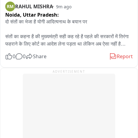
RAHUL MISHRA
RM
9m ago
और उनके क्लीनिक में लोगों का आना-जाना था। दुर्घटना के बाद स्थिति 
Noida,
Uttar Pradesh:
गंभीर बनी हुई है और दुर्घटनाग्रस्त वाहन को भी जब्त कर लिया गया है। 
प्राथमिकी दर्ज की जा रही है।
दो संतों का भेजा है योगी आदित्यनाथ के बयान पर

संतों का कहना है की मुख्यमंत्री सही कह रहे है पहले की सरकारों में तिरंगा 
फहराने के लिए कोर्ट का आदेश लेना पड़ता था लेकिन अब ऐसा नहीं है

0
0
Share
Report
राष्ट्री गीत का भी अपमान करते हुए लोगो को देखा गया है इसपर रोक होनी 
चाहिए

ADVERTISEMENT
स्वामी अवधेश प्रपन्नजी महाराज जगतगुरु रामानुजाचार्य

महामंडलेश्वर स्वामी चंद्र पुरी जी महाराज