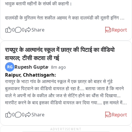
भावुक बतायी महीनों के संघर्ष की कहानी।

दालमंडी के मुस्लिम नेता शकील अहमद ने कहा दालमंडी की दूसरी इनिंग होने 
जा रही शुरू।

0
0
Share
Report
मुस्लिम नेता ने भूमि पूजन पर दालमंडी के लोगों को न बुलाए जाने पर जताया 
दर्द। 

रायपुर के आत्मानंद स्कूल में छात्र की पिटाई का वीडियो 
वायरल; टीसी कटवा ली गई
कहा अच्छा होता हम लोगों को भी निमंत्रण मिलता।
Rupesh Gupta
RG
8m ago
Raipur,
Chhattisgarh:
रायपुर के भाटा गांव के आत्मानंद स्कूल में एक छात्र को बाहर से गुंडे 
बुलवाकर पिटवाने का वीडियो वायरल हो रहा है.... बताया जाता है कि मारने 
वाले ने अपनी मां के वकील और जज से सेटिंग होने का धौंस भी दिखाया... 
मारपीट करने के बाद इसका वीडियो वायरल कर दिया गया.... इस मामले में 
प्रिंसिपल से शिकायत के बाद भी कार्रवाई नहीं की गई....अब छात्र के माता 
0
0
Share
Report
पिता ने मारने वाले छात्र के रसूख को देखते हुए अपने बेटे की टीसी कटा ली 
है.... वायरल करने वाले लड़के खुद को डॉन बता रहे हैं और पुलिस को ठेंगा 
ADVERTISEMENT
दिखा रहे हैं।