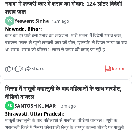
नवादा में लग्जरी कार में शराब का गोदाम: 124 लीटर विदेशी 
शराब जब्त
Yeswent Sinha
YS
12m ago
Nawada,
Bihar:
कार का हर पार्ट बना शराब का तहखाना, भारी मात्रा में विदेशी शराब जब्त, 
पेचकस-प्लास से खुली लग्जरी कार की पोल, झारखंड से बिहार लाया जा रहा 
था शराब, शराब की कीमत 5 लाख से ऊपर की बताई जा रही है

नवादा में शराबबंदी को धता बताने के लिए तस्कर अब कार को ही चलता-
0
0
Share
Report
फिरता शराब का गोदाम बना रहे हैं। रजौली के चित्रकोली उत्पाद जांच 
चौकी पर उत्पाद विभाग ने झारखंड से आ रही एक लग्जरी कार से भारी मात्रा 
में विदेशी शराब बरामद कर तस्कर को गिरफ्तार किया है。

भिनगा में मामूली कहासुनी के बाद महिलाओं के साथ मारपीट, 
वीडियो वायरल
___पेचकस से खुला तस्करी का राज___

SANTOSH KUMAR
SK
13m ago
Shravasti,
Uttar Pradesh:
बिहार-झारखंड सीमा पर जांच के दौरान एक लग्जरी कार को रोका गया। 
शक होने पर जब टीम ने तलाशी शुरू की तो सबके होश उड़ गए। तस्करों ने 
मामूली कहासुनी के बाद महिलाओं से मारपीट, वीडियो वायरल। यूपी के 
डैशबोर्ड, सीट, दरवाजे और बोनट के अंदर गुप्त चेंबर बना रखे थे। 

श्रावस्ती जिले में भिनगा कोतवाली क्षेत्र के रामपुर ककरा चौराहे पर मामूली 