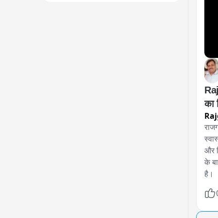
Raj
का 
Raj
राजग
स्वास
और म
के ब
है।