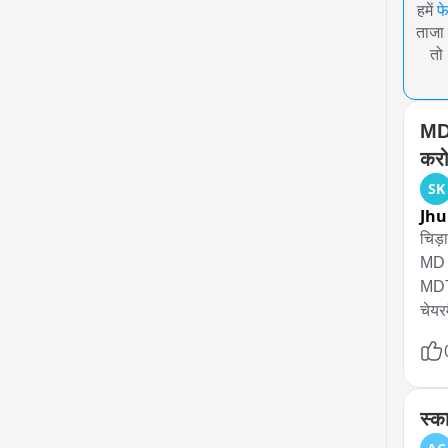
हमें
फ
ताजा 
तो
MDT
करो
SK
Jh
चिड़ाव
MD 
MDTS
चेयर
1.25
शेखा
हर स
नीट,
स्क
एमडी