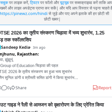
ेसबुक
पर लाइक करें,
ट्विटर
पर फॉलो और
यूट्यूब
पर सब्सक्राइब्ड करें ताकि आ
खबरें और लाइव अपडेट्स प्राप्त कर सकें| और यदि आप विस्तार से पढ़ना चाहते है
https://pinewz.com/hindi
से जुड़े और पाए अपने इलाके की हर छोटी सी
छोटी खबर|
SE 2026 का तृतीय संस्करण चिड़ावा में भव्य शुभारंभ, 1.25 
ड़ तक स्कॉलरशिप
Sandeep Kedia
3m ago
unjhunu,
Rajasthan:
ा, झुंझुनूं

Group of Education चिड़ावा की पहल

E 2026 के तृतीय संस्करण का हुआ भव्य शुभारंभ

मैन सुनिल डांगी व श्रीमती समित डांगी ने किया शुभारंभ

 करोड़ रूपए तक के कैश अवार्ड्स व स्कॉलरशिप मिलेगी

0
0
Share
Report
वाटी के साथ—साथ हरियाणा के विद्यार्थियों को मिलेगा मौका

ाल MD Talent Search Exam में शामिल होते है हजारों बच्चे

 जेईई समेत अन्य प्रतियोगी परीक्षाओं की तैयारी करवाती है संस्था

ाउट गाइड ने रैली से आमजन को वृक्षारोपण के लिए प्रेरित किया
 कॅरिअर लाइन कोचिंग के जरिए स्कूलिंग के साथ करवाती है तैयारी
