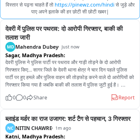
विस्तार से पढ़ना चाहते हैं तो
https://pinewz.com/hindi
से जुड़े और
पाए अपने इलाके की हर छोटी सी छोटी खबर|
देवरी में पुलिस पर पथराव: दो आरोपी गिरफ्तार, बाकी की 
तलाश जारी
Mahendra Dubey
MD
Just now
Sagar,
Madhya Pradesh:
देवरी पुलिस ने पुलिस पार्टी पर पथराव और गाड़ी तोड़ने के दो आरोपी 
गिरफ्तार किए... सागर जिले के देवरी थाना क्षेत्र ने चार दिन पहले पुलिस 
पार्टी पर हुए हमले और पुलिस वाहन की तोड़फोड़ करने वाले दो आरोपियों को 
गिरफ्तार किया गया है जबकि बाकी की तलाश में पुलिस जुटी हुई है। 
दरअसल चार दिन पहले रानी दुर्गावती टाइगर रिजर्व के तहत आने राजा बाबा 
0
0
Share
Report
के जंगल में डेढ़ से दो हजार की संख्या में ग्रामीण जंगल की जमीन से हीरे 
जवाहरात निकलने की अपवाह के बाद पहुंचे थे और जंगल की जमीन की 
खुदाई कर रहे थे, फॉरेस्ट टीम ने रोकने की कोशिश की लेकिन लोग भी माने 
ब्लाइंड मर्डर का राज उजागर: शर्ट टैग से पहचान, 3 गिरफ्तार
तो फारेस्ट विभाग ने देवरी पुलिस को सूचना दी और मौके पर पहुंची पुलिस ने 
NITIN CHAWRE
NC
1m ago
लोगों को रोका और जंगल से बाहर जाने के लिए कहा , लोग मान भी गए 
Katni,
Madhya Pradesh:
लेकिन जाते हुए लोगों ने अचानक पुलिस टीम पर पथराव का दिया जिसने दो 