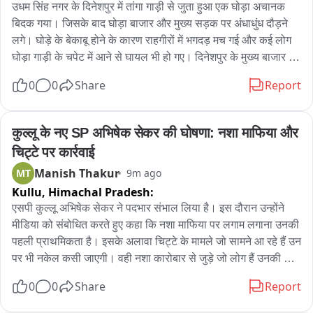
उधम सिंह नगर के दिनेशपुर में तांगा गाड़ी से जुता हुआ एक घोड़ा अचानक 
टेस्टिंग स्टेशनों के फर्जीवाड़े को रोक सकेगा?

बिदक गया। जिसके बाद घोड़ा बाजार और मुख्य सड़क पर अंधाधुंध दौड़ने 
लगे। घोड़े के बेकाबू होने के कारण राहगीरों में भगदड़ मच गई और कई लोग 
घोड़ा गाड़ी के चपेट में आने से घायल भी हो गए। दिनेशपुर के मुख्य बाजार का 
- काशीराम चौधरी

एक वीडियो सोशल मीडिया पर खूब वायरल हो रहा है। जिसमें एक व्यक्ति 
0
0
Share
Report
तांगा लेकर जाता दिखाई दे रहा है कि अचानक तांगा से जुता घोड़ा बिदक गया 
जी मीडिया, जयपुर
जिस कारण तांगेवाला सड़क पर गिर गया। उसके बाद घोड़ा अंधाधुंध भागने 
लगा। घोड़े को बेकाबू भागते देखकर बाजार में भगदड़ मच गई। कई राहगीर में 
कुल्लू के नए SP अभिषेक सेकर की घोषणा: नशा माफिया और 
घोड़े की चपेट में आने से घायल हो गए
चिट्टे पर कार्रवाई
Manish Thakur
MT
9m ago
Kullu,
Himachal Pradesh:
एसपी कुल्लू अभिषेक सेकर ने पदभार संभाल लिया है। इस दौरान उन्होंने 
मीडिया को संबोधित करते हुए कहा कि नशा माफिया पर लगाम लगाना उनकी 
पहली प्राथमिकता है। इसके अलावा चिट्टे के मामले जो सामने आ रहे हैं उन 
पर भी नकेल कसी जाएगी। वही नशा कारोबार से जुड़े जो लोग हैं उनकी 
संपत्ति को भी जब्त करने का कार्य कुल्लू पुलिस की ओर से किया जाएगा। 
0
0
Share
Report
उन्होंने कहा कि अधिक मात्रा में कुल्लू घूमने के लिए पर्यटक भी पहुंचते है। 
ऐसे में टूरिस्ट फ्रेंडली पुलिसिंग कांसेप्ट को भी यहां पर लागू करने की दिशा 