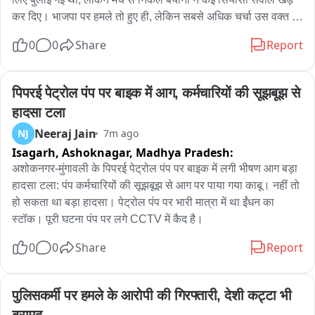
राजस्थान में वाहनों की फिटनेस का कार्य फिटनेस सेंटरों द्वारा किया जा रहा 
ही फिटनेस प्रमाण पत्र जारी करने का मामला सामने आया था। जिसे 
कर दिए। भाजपा पर हमले तो हुए ही, लेकिन सबसे अधिक चर्चा उस वक्त हुई 
था, जिनकी स्थापना राजस्थान परिवहन विभाग की नीति फिजा-2018 के 
पिछले साल सितंबर माह में निलंबित कर दिया गया था। इसके बाद से यह 
जब कांग्रेस के एक बड़े नेता की कार्यशैली पर बिना नाम लिए सवाल खड़े 
तहत की गई थी। तब परिवहन विभाग को फिटनेस केन्द्रों द्वारा बिना वाहन 
0
0
Share
Report
फिटनेस 센्टर अब तक निलंबित चल रहा है। अब चित्तौड़गढ़ के मीरा 
किए गए। यानी चुनावी रण से पहले कांग्रेस ने विरोधियों के साथ-साथ अपने 
आए ही फिटनेस प्रमाण पत्र जारी करने की रोज ढेरों शिकायतें मिलती थी। 
फिटनेस टेस्टिंग सेंटर लगाने के लिए दस्तावेजों में ही गड़बड़ी सामने आई है। 
घर के भीतर भी सियासी संदेश देने में कोई कसर नहीं छोड़ी। कांग्रेस जिला 
अब केन्द्र सरकार ने वाहनों की फिटनेस का कार्य अनिवार्य रूप से ऑटोमेटेड 
परिवहन विभाग से जुड़े सूत्रों का कहना है कि जिस तरह के फर्जी दस्तावेज 
अध्यक्ष प्रमोद सिसोदिया ने कार्यकर्ताओं से बूथ स्तर तक संगठन मजबूत 
पिपरई पेट्रोल पंप पर बाइक में आग, कर्मचारियों की सूझबूझ से 
टेस्टिंग स्टेशनों के सुपुर्द कर दिया है। राजस्थान में भी करीब 50 ऑटोमेटेड 
चित्तौड़गढ़ के मीरा फिटनेस टेस्टिंग सेंटर ने सब्मिट किए थे। उसी तरह के 
करने, युवाओं को जोड़ने और चुनावी तैयारियों में जुटने का आह्वान किया। 
टेस्टिंग स्टेशन शुरू किए जा चुके हैं। अब इन ऑटोमेटेड टेस्टिंग स्टेशनों की 
हादसा टला
फर्जी दस्तावेज कई अन्य ऑटोमेटेड टेस्टिंग स्टेशन संचालकों ने भी प्रस्तुत 
उनके निशाने पर सिर्फ भाजपा नहीं थी; उन्होंने बिना नाम लिए उन नेताओं पर 
स्थापना में ही फर्जी दस्तावेज लगाने के मामले सामने आने लगे हैं। 

किए हैं। जयपुर सहित कई जिलों में संचालकों ने नगर विकास न्यास और 
Neeraj Jain
NJ
7m ago
भी सवाल उठाए जो जिला कांग्रेस की बैठकों से दूरी बनाकर अलग-अलग 
एनएचएआई से जुड़े फर्जी दस्तावेज आवेदनाें में लगाए हैं। देखना होगा कि 
Isagarh, Ashoknagar,
Madhya Pradesh:
बैठकें कर रहे हैं। सिसोदिया ने साफ कहा कि संगठन से बड़ा कोई नहीं होता 
चित्तौड़गढ़ के मीरा फिटनेस टेस्टिंग सेंटर में फर्जीवाड़ा

फर्जी दस्तावेज लगाने की शिकायतों को लेकर क्या परिवहन विभाग ऑटोमेटेड 
और जो पार्टी लाइन से अलग चलेगा, उसके खिलाफ प्रदेश नेतृत्व को रिपोर्ट 
अशोकनगर-मुंगावली के पिपरई पेट्रोल पंप पर बाइक में लगी भीषण आग बड़ा 
टेस्टिंग स्टेशनों के फर्जीवाड़े को रोक सकेगा?
भेजी जा चुकी है। उन्होंने संकेत दिए कि चुनाव से पहले संगठन में अनुशासन 
हादसा टला: पंप कर्मचारियों की सूझबूझ से आग पर पाया गया काबू। नहीं तो 
- चित्तौड़गढ़ के मीरा फिटनेस टेस्टिंग सेंटर में सामने आया फर्जीवाड़ा

सर्वोच्च रहेगा और सभी को पार्टी के फैसलों के साथ चलना होगा। पूर्व 
हो सकता था बड़ा हादसा। पेट्रोल पंप पर भारी मात्रा में था ईंधन का 
सभापति संदीप शर्मा ने भाजपा पर भ्रष्टाचार के आरोपों का जवाब देते हुए 
स्टॉक। पूरी घटना पंप पर लगे CCTV में कैद है।
- सेंटर संचालक ने 31 अक्टूबर 2025 को विभाग में किया था आवेदन

कांग्रेस बोर्ड के कामकाज का बचाव किया और दावा किया कि उनके 
0
0
Share
Report
कार्यकाल में विकास कार्य ईमानदारी से हुए। उन्होंने भी बिना नाम लिए अपनी 
- ऑटोमेटेड टेस्टिंग स्टेशन की PRC के लिए पोर्टल पर आवेदन किया

ही पार्टी के कुछ नेताओं को नसीहत दे डाली। शर्मा ने कहा कि कांग्रेस के 
नाम पर अलग-अलग बैठकें कर संगठन को कमजोर करना ठीक नहीं है। यदि 
पुलिसकर्मी पर हमले के आरोपी की गिरफ्तारी, देशी कट्टा भी 
- इसमें 11 मई 2026 का एक UIT चित्तौड़गढ़ का प्रमाण पत्र लगाया 

किसी को व्यक्तिगत राजनीति करनी है तो वह अपने नाम से करे, लेकिन 
बरामद