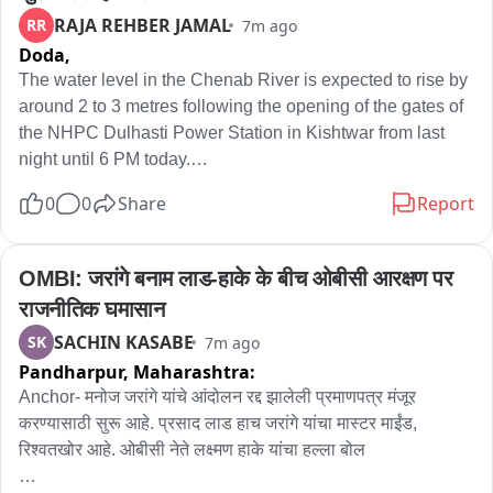
के बाद जल्द ही खनन पट्टा की प्रकिया शुरू किया जाएगा। उन्होंने कहा कि 
RAJA REHBER JAMAL
RR
7m ago
खनन पट्टा को लेकर नीलम पत्र बाद को लेकर कमिटी का गठन किया गया 
Doda,
है।विभाग के सभी प्रकिया पूरी होने के बाद तुरंत ही निविदा निकाल खनन 
की प्रकिया शुरू होने की बात कही है।गौरतलब है कि जिला में पहले से कई 
The water level in the Chenab River is expected to rise by 
बड़ी कंपनी पत्थर उत्खनन कार्य कर चुकी है।पांच वर्ष का कार्य पूर्ण होने के 
around 2 to 3 metres following the opening of the gates of 
बाद सभी कंपनी का काम बंद है ऐसे में एक बार फिर से पत्थर कार्य उत्खनन 
the NHPC Dulhasti Power Station in Kishtwar from last 
होने से स्थानीय लोगो को रोजगार के साथ सरकार को खनिज राजस्व में बड़ी 
night until 6 PM today.

आय मिलेगा।
0
0
Share
Report
In view of the anticipated rise in water levels, the District 
Administration Doda has issued a safety advisory, urging 
people to stay away from the Chenab River, its banks and 
OMBI: जरांगे बनाम लाड-हाके के बीच ओबीसी आरक्षण पर 
other water bodies during the water release period.

राजनीतिक घमासान
SACHIN KASABE
SK
7m ago
DC Doda Krishan Lal appealed to the public to exercise 
Pandharpur,
Maharashtra:
extreme caution and avoid venturing near the Chenab 
River and other vulnerable areas.

Anchor- मनोज जरांगे यांचे आंदोलन रद्द झालेली प्रमाणपत्र मंजूर 
करण्यासाठी सुरू आहे. प्रसाद लाड हाच जरांगे यांचा मास्टर माईंड, 
Meanwhile, SDRF Doda personnel, including operator 
रिश्वतखोर आहे. ओबीसी नेते लक्ष्मण हाके यांचा हल्ला बोल

Ghulam Nabi, are making announcements through 