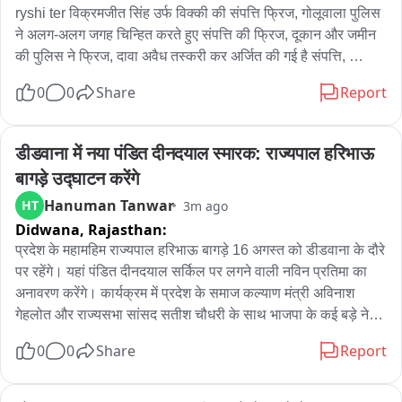
ryshi ter विक्रमजीत सिंह उर्फ विक्की की संपत्ति फ्रिज, गोलूवाला पुलिस 
SFI HPU इकाई ने विश्वविद्यालय प्रशासन से फीस वृद्धि तत्काल वापस 
ने अलग-अलग जगह चिन्हित करते हुए संपत्ति की फ्रिज, दूकान और जमीन 
लेने, नई समय-सारणी को विद्यार्थियों की शैक्षणिक जरूरतों के अनुसार 
की पुलिस ने फ्रिज, दावा अवैध तस्करी कर अर्जित की गई है संपत्ति, 
संशोधित करने और SCA चुनाव तत्काल बहाल करने की मांग की। SFI ने 
विक्रमजीत सिंह पर 7 प्रकरण दर्ज, एनडीपीएस, मारपीट और धोखाधड़ी की 
स्पष्ट किया कि यदि विश्वविद्यालय प्रशासन इन मांगों पर जल्द सकारात्मक 
0
0
Share
Report
धाराओं में दर्ज हैं मामले, थाना अधिकारी रजनदीप कौर सहित पुलिसकर्मी रहे 
कार्रवाई नहीं करता है तो छात्र समुदाय को लामबंद करते हुए आंदोलन को 
कार्रवाई में मौजूद
और तेज किया जाएगा। SFI ने कहा कि विद्यार्थियों के शिक्षा के अधिकार, 
डीडवाना में नया पंडित दीनदयाल स्मारक: राज्यपाल हरिभाऊ 
लोकतांत्रिक अधिकार और विश्वविद्यालय में बेहतर शैक्षणिक माहौल के लिए 
संगठन लगातार संघर्ष करता रहेगा।
बागड़े उद्घाटन करेंगे
Hanuman Tanwar
HT
3m ago
Didwana,
Rajasthan:
प्रदेश के महामहिम राज्यपाल हरिभाऊ बागड़े 16 अगस्त को डीडवाना के दौरे 
पर रहेंगे। यहां पंडित दीनदयाल सर्किल पर लगने वाली नविन प्रतिमा का 
अनावरण करेंगे। कार्यक्रम में प्रदेश के समाज कल्याण मंत्री अविनाश 
गेहलोत और राज्यसभा सांसद सतीश चौधरी के साथ भाजपा के कई बड़े नेता 
भी इस कार्यक्रम में शिरकत करेंगे। सर्किल के पहले भी पंडित दीनदयाल की 
0
0
Share
Report
मूर्ति स्थापित थी लेकिन चौराहे के सौन्दर्यकरण के लिए पुरानी मूर्ति को हटा 
दिया गया था। अब यहां नई मूर्ति स्थापित की जानी है। इसके लिए आज 
भाजपा नेता जीतेन्द्र सिंह जोधा के साथ नगरपरिषद के अधिकारियो ने 