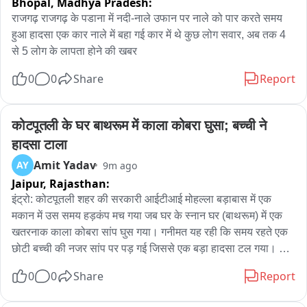
Bhopal,
Madhya Pradesh:
बघायचं काम चालू आहे. पवार प्रायव्हेट लिमिटेड कंपनी आहे. ते सत्ते शिवाय 
राजगढ़ राजगढ़ के पडाना में नदी-नाले उफान पर नाले को पार करते समय 
जगू शकत नाही

हुआ हादसा एक कार नाले में बहा गई कार में थे कुछ लोग सवार, अब तक 4 
से 5 लोग के लापता होने की खबर
ज्या गोष्टी ओबीसी ने करायला हव्यात ही गोष्ट आता जरांगे करू लागले आहेत 
आमच आरक्षण संपलेला आहे. यावर सत्तेतला कोण बोलत नाही विरोधातलं 
0
0
Share
Report
कोण बोलत नाही समाजातलं कोण बोलत नाही 

यापुढे ओबीसी नेत्यांना सुद्धा याबाबतचा जाब विचारला जाईल.

कोटपूतली के घर बाथरूम में काला कोबरा घुसा; बच्ची ने 
जरांगे यांनी अशांतता निर्माण करण्याचा प्रयत्न केला आहे. शिवराळ भाषा 
हादसा टाला
वापरली जात आहे. जरांगे कडून ओबीसी नेता निवडायचा, त्याची जात 
Amit Yadav
AY
9m ago
निवडायची ,त्याच  आडनाव निवडायचं त्याच्या आईपर्यंत कुटुंबापर्यंत जायचा 
Jaipur,
Rajasthan:
आणि शिवराळ भाषण टीका करायची यातून काय साध्य होणार आहे त्या 
इंट्रो: कोटपूतली शहर की सरकारी आईटीआई मोहल्ला बड़ाबास में एक 
समाजाला वाईट वाटणार नाही का ?

मकान में उस समय हड़कंप मच गया जब घर के स्नान घर (बाथरूम) में एक 
खतरनाक काला कोबरा सांप घुस गया। गनीमत यह रही कि समय रहते एक 
एका बाजूला छत्रपती शिवाजी महाराज, माँसाहेब जिजाऊ म्हणायचं दुसऱ्या 
छोटी बच्ची की नजर सांप पर पड़ गई जिससे एक बड़ा हादसा टल गया। 
बाजूला मुख्यमंत्र्यांच्या आईवर बोलायचे ही कोणती पद्धत आहे.

जानकारी के अनुसार सरकारी आईटीआई के पास स्थित एक आवासीय मकान 
0
0
Share
Report
में अचानक एक काला कोबरा सांप घुसकर बाथरूम में चला गया। घर की एक 
जरांगे ना अटेंशन सेटिंग हा रोग आहे. ग्रामीण भागात गेले की पछाडले सारखं 
छोटी बच्ची ने सांप को देखते ही तुरंत जोर-जोर से शोर मचाना शुरू कर 