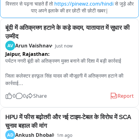
विस्तार से पढ़ना चाहते हैं तो
https://pinewz.com/hindi
से जुड़े और
पाए अपने इलाके की हर छोटी सी छोटी खबर|
बूंदी में अतिक्रमण हटाने के कड़े कदम, यातायात में सुधार की 
उम्मीद
Arun Vaishnav
AV
Just now
Jaipur,
Rajasthan:
पर्यटन नगरी बूंदी को अतिक्रमण मुक्त बनाने की दिशा में बड़ी कार्रवाई

जिला कलेक्टर हरफूल सिंह यादव की मौजूदगी में अतिक्रमण हटाने की 
कार्रवाई

0
0
Share
Report
बहादुर सिंह सर्किल के आसपास क्षेत्र में चला प्रशासन का अतिक्रमण 
हटाओ अभियान

HPU में फीस बढ़ोतरी और नई टाइम-टेबल के विरोध में SCA 
पुलिस की मौजूदगी में हटाए जा रहे अवैध अतिक्रमण

चुनाव बहाल की मांग
Ankush Dhobal
AD
1m ago
अतिक्रमण के चलते आमजन को हो रही थी भारी परेशानी
