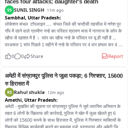
faces four attacks; daughter's death
SUNIL SINGH
SS
11m ago
Sambhal,
Uttar Pradesh:
लोकेशन संभल  टॉपलाइन ....  संभल जिले की चन्दौसी तहसील मे गणेश पुर 
गाँव में रहने वाले ग्रामीण नन्हे का परिवार श्रावण मास में नागराज के कोप के 
खौफ से दहशत में है ।  सांप का खौफ नन्हे के परिवार पर यू ही नहीं है ... 
दरअसल 1 सांप पिछले 1 महीने में नन्हे के परिवार पर 4 वार हमला कर 4 
लोगों को अब तक डस चुका है ..  सांप के डसने से नन्हे की 5 साल की पोती 
0
0
Share
Report
सुनहरी की मौत हो चुकी है ... जबकि बीते रविवार को सांप के डसने से नन्हें 
की विवाहित बेटी की हालत गंभीर बनी हुई है .. नन्हे की विवाहिता बेटी का 
सरकारीHospital में इलाज चल रहा है ..  हैरान करने वाली बात यह है ... 
अमेठी में संग्रामपुर पुलिस ने जुआ पकड़ा; 6 गिरफ्तार, 15600 
सांप सिर्फ रविवार के दिन ही नन्हे के परिवार पर हमला कर डसता  है .. यही 
रु हिरासत में
नहीं .. सांप के हमलो से सतर्क परिवार ने किशोर को डस कर भाग रहे साँप 
Rahul shukla
RS
12m ago
को पकड़ भी लिया  .. जिसे पकड़ने के बाद वन विभाग को सौंप दिया गया है .. 
Amethi,
Uttar Pradesh:
लेकिन इसके बाद एक दूसरे सांप ने बीते रविवार की सुबह नन्हे की विवाहिता 
बेटी को घर के बाहर डस लिया .. जिसे इलाज के लिए सरकारी अस्पताल में 
अमेठी - मुखबिर की सूचना पर संग्रामपुर पुलिस ने जुर्म जरायिम अभियान के 
भर्ती कराया गया है .... फिलहाल परिवार के लोग साँप के खौफ से घर में  
तहत 6 लोगों के खिलाफ की कार्रवाई, पुलिस ने खेत में जुआ खेलते हुए 6 
लाठी डंडे लेकर परिवार की पहरेदारी कर रहे है ... मामला लोगों के बीच चर्चा 
लोगों को 15600 रूपये के साथ हिरासत में, पुलिस ने गिरफ्तार व्यक्तियों के 
का विषय बना हुआ है ...पीड़ित परिवार ने वनविभाग के अफसरों से सांप के 
खिलाफ विधिक कार्यवाही करते हुए मुकदमा दर्ज, प्रतापगढ़ और अमेठी जिले 