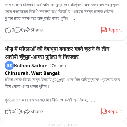
বচসার জেরে চাঞ্চল্য। এই ঘটনাকে কেন্দ্র করে রামপুরহাট এক নম্বর ব্লকের কুসুম্বা 
গ্রাম পঞ্চায়েতের বিরোধী দলনেতা তথা বিজেপির পঞ্চায়েত সদস্য মনোজ লেটকে 
বুধবার রাতে আটক করে রামপুরহাট থানার পুলিশ। 

এই ঘটনার প্রতিবাদে বৃহস্পতিবার বেলা বারোটা নাগাদ রামপুরহাট থানায় জমায়েত হন 
0
0
Share
Report
বিজেপির একাধিক নেতৃত্ব ও কর্মীরা। তাঁরা মনোজ লেটকে কোন অভিযোগে আটক 
করা হয়েছে, সেই বিষয়ে পুলিশের কাছে জানতে চান। কিছুক্ষণ থানায় আলোচনা চলার 
পর পরিস্থিতি স্বাভাবিক হয়।পরে প্রয়োজনীয় প্রক্রিয়া সম্পন্ন করে এদিন সকালে 
भीड़ में महिलाओं की वेशभूषा बनाकर गहने चुराने के तीन 
বিজেপির বিরোধী দলনেতা মনোজ লেটকে ছেড়ে দেয় রামপুরহাট থানার পুলিশ।
आरोपी चुँचुड़ा-आगरा पुलिस ने गिरफ्तार
Bidhan Sarkar
BS
47m ago
Chinsurah,
West Bengal:
মহিলা সেজে ভিরের মধ্যে ছিনতাই,চুঁچুড়া থেকে তিন অভিযুক্তকে গ্রেফতার করে 
নিয়ে গেলো এগরা থানার পুলিশ।

ধৃতদের নাম,করন রাজভর,মহঃ সিরাউদ্দিন ও রুক্মিণী মুদালিয়ার。

ধৃতদের বাড়ি হুগলির চুঁচুড়া থানার নলডাঙা,ব্যান্ডেল লিচুবাগান ও আমবাগান এলাকায়。

0
0
Share
Report
পুলিশ সূত্রে জানা যায়,পূর্ব মেদিনী পুরের এগরা থানা এলাকায় ধর্মিয় অনুষ্ঠানের ভিরে 
ADVERTISEMENT