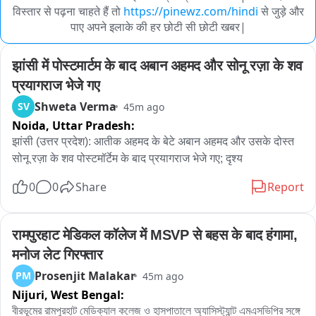
विस्तार से पढ़ना चाहते हैं तो
https://pinewz.com/hindi
से जुड़े और
पाए अपने इलाके की हर छोटी सी छोटी खबर|
झांसी में पोस्टमार्टम के बाद अबान अहमद और सोनू रज़ा के शव 
प्रयागराज भेजे गए
Shweta Verma
SV
45m ago
Noida,
Uttar Pradesh:
झांसी (उत्तर प्रदेश): आतीक अहमद के बेटे अबान अहमद और उसके दोस्त 
सोनू रज़ा के शव पोस्टमॉर्टेम के बाद प्रयागराज भेजे गए; दृश्य
0
0
Share
Report
रामपुरहाट मेडिकल कॉलेज में MSVP से बहस के बाद हंगामा, 
मनोज लेट गिरफ्तार
Prosenjit Malakar
PM
45m ago
Nijuri,
West Bengal:
বীরভূমের রামপুরহাট মেডিক্যাল কলেজ ও হাসপাতালে অ্যাসিস্ট্যান্ট এমএসভিপির সঙ্গে 