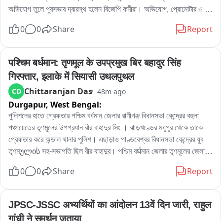
অভিযোগ তুলে পুরসভার দ্বারস্থ হলেন বিজেপি কর্মীরা। অভিযোগ, প্রোমোটার ও 
বিল্ডারদের লাগামছাড়া কাজের জেরে সাধারণ মানুষের যাতায়াত মারাত্মকভাবে ব্যাহত 
0
0
Share
Report
হচ্ছে, বাড়ছে দুর্ঘটনার আশঙ্কাও। বিষয়টি নিয়ে পুরসভায় লিখিত অভিযোগ জমা 
দেওয়ার পাশাপাশি প্রশাসনের হস্তক্ষেপের দাবি জানিয়েছেন তাঁরা。

এলাকার বিজেপি কর্মী রোহিত দে জানান, এলাকাবাসীর অভিযোগের ভিত্তিতেই তাঁরা 
पश्चिम बर्धमान: तृणमूल के उपप्रमुख बिर बहादुर सिंह 
পুরসভায় স্মারকলিপি জমা দিয়েছেন। তাঁর দাবি, নির্মাণসামগ্রী মাসের পর মাস রাস্তার 
गिरफ्तार, इलाके में सियासी उथलपुथल
উপর পড়ে থাকায় রাস্তা কার্যত সরু হয়ে গিয়েছে। বর্ষাকালে বালি ও অন্যান্য সামগ্রী 
Chittaranjan Das
CD
48m ago
নিকাশি ব্যবস্থা আটকে দিচ্ছে, ফলে জল জমার সমস্যাও বাড়ছে। রাতের অন্ধকারে 
Durgapur,
West Bengal:
ভারী ডাম্পার ও লরিতে মালপত্র নামানোর ফলে রাস্তারও ক্ষতি হচ্ছে বলে অভিযোগ 
করেন তিনি। প্রশাসনের তরফে প্রয়োজনীয় ব্যবস্থা নেওয়ার দাবি জানিয়ে তিনি 
পুলিশনের হাতে গ্রেফতার পশ্চিম বর্ধমান জেলার রাণীগঞ্জ বিধানসভা কেন্দ্রের বহুলা 
বলেন, আইনি পথেই এই সমস্যার সমাধান চান তাঁরা。

পঞ্চায়েতের তৃণমূলের উপপ্রধান বীর বাহাদুর সিং । ঝাড়খণ্ডের মধুপুর থেকে তাকে 
অন্যদিকে আর এক বিজেপি কর্মী অভিজিৎ বিশ্বাসের অভিযোগ, দীর্ঘদিন ধরে এই 
গ্রেফতার করে অন্ডাল থানার পুলিশ। এছাড়াও পাণ্ডবেশ্বর বিধানসভা কেন্দ্রের যুব 
পরিস্থিতি চললেও কোনও কার্যকর পদক্ষেপ নেওয়া হয়নি। তাঁর দাবি, নির্মাণস্থলে বড় 
তৃণমულის সহ-সভাপতি ছিল বীর বাহাদুর। পশ্চিম বर्धমান জেলার তৃণমূলের জেলা 
বড় কাঠের বোর্ড ও পেরেক ছড়িয়ে থাকায় শিশু-সহ পথচলতি মানুষের আহত হওয়ার 
সভাপতিপত্তি তথা পাণ্ডবেশ্বরের তৃণমূল প্রার্থী নরেন্দ্রনাথ চক্রবর্তীর খাস লোক 
0
0
Share
Report
আশঙ্কা রয়েছে। নিত্যদিন ছোটখাটো দুর্ঘটনাও ঘটছে। 그는 অভিযোগ করেন, 
বলেও পরিচিত ছিল এই বীর বাহাদুর। এলাকায় সন্ত্রাস তোলাবাজি সহ একাধিক 
অতীতে প্রভাবশালীদের মদতে এই ধরনের অনিয়ম চলেছে। বর্তমান প্রশাসনের কাছে 
অভিযোগে গ্রেফতার এই বীর বাহাদুর。
দ্রুত ব্যবস্থা নিয়ে রাস্তা দখলমুক্ত ও নিরাপদ করার আবেদন জানান তিনি。

JPSC-JSSC अभ्यर्थियों का आंदोलन 13वें दिन जारी, राहुल 
বিজেপির দাবি, রাস্তা থেকে অবিলম্বে নির্মাণসামগ্রী সরিয়ে স্বাভাবিক যান চলাচল 
गांधी ने समर्थन जताया