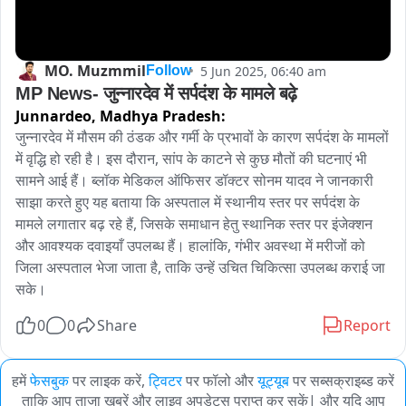
MO. Muzmmil
5 Jun 2025, 06:40 am
Follow
MP News- जुन्नारदेव में सर्पदंश के मामले बढ़े
Junnardeo,
Madhya Pradesh:
जुन्नारदेव में मौसम की ठंडक और गर्मी के प्रभावों के कारण सर्पदंश के मामलों 
में वृद्धि हो रही है। इस दौरान, सांप के काटने से कुछ मौतों की घटनाएं भी 
सामने आई हैं। ब्लॉक मेडिकल ऑफिसर डॉक्टर सोनम यादव ने जानकारी 
साझा करते हुए यह बताया कि अस्पताल में स्थानीय स्तर पर सर्पदंश के 
मामले लगातार बढ़ रहे हैं, जिसके समाधान हेतु स्थानिक स्तर पर इंजेक्शन 
और आवश्यक दवाइयाँ उपलब्ध हैं। हालांकि, गंभीर अवस्था में मरीजों को 
जिला अस्पताल भेजा जाता है, ताकि उन्हें उचित चिकित्सा उपलब्ध कराई जा 
सके।
0
0
Share
Report
हमें
फेसबुक
पर लाइक करें,
ट्विटर
पर फॉलो और
यूट्यूब
पर सब्सक्राइब्ड करें
ताकि आप ताजा खबरें और लाइव अपडेट्स प्राप्त कर सकें| और यदि आप