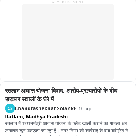
ADVERTISEMENT
दिक्कतों का सामना करना पड़ रहा है।

प्रशासन और BRO की टीम लगातार मार्ग सुचारू करने के प्रयास में जुटी 
हुई है, लेकिन हाईवे कब तक खुलेगा, इस पर अभी कुछ भी कह पाना मुश्किल 
है।
रतलाम आवास योजना विवाद: आरोप-प्रत्यारोपों के बीच 
सरकार सवालों के घेरे में
Chandrashekhar Solanki
CS
1h ago
Ratlam,
Madhya Pradesh:
रतलाम में प्रधानमंत्री आवास योजना के फ्लैट खाली कराने का मामला अब 
लगातार तूल पकड़ता जा रहा है। नगर निगम की कार्रवाई के बाद कांग्रेस ने 