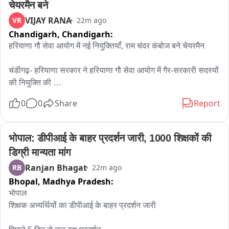
चेयरमैन बने
विभाग में ठेकेदारी का काम करते थे और उनका Gorekhpur के अहिरौली 
VIJAY RANA
VR
22m ago
गांव में ब्रह्मभोज समारोह के दौरान हमला किया गया। प्रशासनिक अधिकारी 
Chandigarh,
Chandigarh:
स्थिति पर नजर बनाए हुए हैं और स्थानीय लोगों से पूछताछ की जा रही है।
हरियाणा गौ सेवा आयोग में नई नियुक्तियाँ, राम चंदर कंबोज बने चेयरमैन

चंडीगढ़- हरियाणा सरकार ने हरियाणा गौ सेवा आयोग में गैर-सरकारी सदस्यों 
की नियुक्ति की 

0
0
Share
Report
पशुपालन एवं डेयरी विभाग की ओर अधिसूचना के अनुसार नियुक्तियां तत्काल 
प्रभाव से लागू होंगी।

भोपाल: डीपीआई के बाहर प्रदर्शन जारी, 1000 शिक्षकों की 
ਅधिसूचना के मुताबिक पूर्व विधायक राम चंदर कंबोज को हरियाणा गौ सेवा 
डिग्री मान्यता मांग
आयोग का चेयरमैन नियुक्त किया गया 

Ranjan Bhagat
RB
22m ago
Bhopal,
Madhya Pradesh:
वहीं नारायणगढ़, अंबाला निवासी सुमन गुप्ता को वाइस चेयरमैन बनाया गया 
है।

भोपाल

शिक्षक अभ्यर्थियों का डीपीआई के बाहर प्रदर्शन जारी

आयोग में सदस्य के तौर पर निम्न नियुक्तियां की गई हैं—
