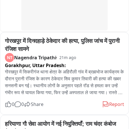
श्रीवास्तव, वीरेंद्र गुप्ता, सूरज कुमार, अंकित कुमार, राकेश राव, निखिल 
सिंह, अल्का सिंह, विजय कौशल सहित राजस्व विभाग के कई अधिकारी और 
कर्मचारी उपस्थित रहे।
गोरखपुर में दिनदहाड़े ठेकेदार की हत्या, पुलिस जांच में पुरानी 
रंजिश सामने
Nagendra Tripathi
NT
21m ago
Gorakhpur,
Uttar Pradesh:
गोरखपुर में सिकरीगंज थाना क्षेत्र के अहिरौली गांव में ब्रह्मभोज कार्यक्रम के 
दौरान पुरानी रंजिश के कारण ठेकेदार शिव कुमार तिवारी की हत्या की खबर 
सनसनी बन गई। स्थानीय लोगों के अनुसार पहले रॉड से हमला कर उन्हें 
गंभीर रूप से घायल किया गया, फिर उन्हें अस्पताल ले जाया गया। रास्ते में 
हमलावरों ने उन्हें रोककर धारदार हथियार से हमला कर उनकी हत्या कर 
0
0
Share
Report
दी। शव को खेत में फेंककर हमलावर फरार हो गए। पुलिस मौके पर पहुंची 
और पोस्टमार्टम के लिए शव को कब्जे में लेकर जांच शुरू कर दी है। हत्या की 
वजह और आरोपियों की पहचान को लेकर छानबीन चल रही है; माना जा रहा 
हरियाणा गौ सेवा आयोग में नई नियुक्तियाँ; राम चंदर कंबोज 
है कि हत्या पुरानी रंजिश का एंगल हो सकती है। शिव कुमार तिवारी बिजली 