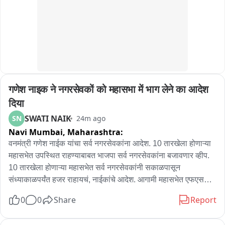
गणेश नाइक ने नगरसेवकों को महासभा में भाग लेने का आदेश 
दिया
SWATI NAIK
SN
24m ago
Navi Mumbai,
Maharashtra:
वनमंत्री गणेश नाईक यांचा सर्व नगरसेवकांना आदेश. 10 तारखेला होणाऱ्या 
महासभेत उपस्थित राहण्याबाबत भाजपा सर्व नगरसेवकांना बजावणार व्हीप. 
10 तारखेला होणाऱ्या महासभेत सर्व नगरसेवकांनी सकाळपासून 
संध्याकाळपर्यंत हजर राहायचं, नाईकांचे आदेश. आगामी महासभेत एफएसआय 
आणि क्लस्टर बाबत दोन प्रस्ताव सत्ताधारी भाजपा आणणार आहे. 20 वर्षांची 
0
0
Share
Report
इमारत कॉलनी मधली तिथे क्लस्टर आणतायत मिसळपाव करण्याचा प्रयत्न 
करतायत. त्यांना माहित नाही इथे गणेश नाईक आहे घश्यातून काढेन. 