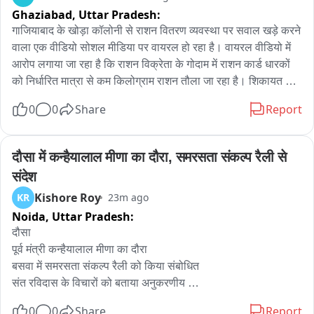
Ghaziabad,
Uttar Pradesh:
गाजियाबाद के खोड़ा कॉलोनी से राशन वितरण व्यवस्था पर सवाल खड़े करने 
वाला एक वीडियो सोशल मीडिया पर वायरल हो रहा है। वायरल वीडियो में 
आरोप लगाया जा रहा है कि राशन विक्रेता के गोदाम में राशन कार्ड धारकों 
को निर्धारित मात्रा से कम किलोग्राम राशन तौला जा रहा है। शिकायत 
करने पर कोटेदार द्वारा राशन कार्ड धारकों को कथित तौर पर धमकाने के भी 
0
0
Share
Report
आरोप लगाए जा रहे हैं। वहीं वीडियो में छोटे बच्चों से राशन के गोदाम/दफ्तर में 
काम कराए जाने का दावा भी किया जा रहा है।

दौसा में कन्हैयालाल मीणा का दौरा, समरसता संकल्प रैली से 
 वायरल वीडियो 
संदेश
Kishore Roy
KR
23m ago
Noida,
Uttar Pradesh:
दौसा 

पूर्व मंत्री कन्हैयालाल मीणा का दौरा 

बसवा में समरसता संकल्प रैली को किया संबोधित 

संत रविदास के विचारों को बताया अनुकरणीय 

दौसा संसदीय क्षेत्र में गांव-गांव जा रहे हैं कन्हैयालाल 

0
0
Share
Report