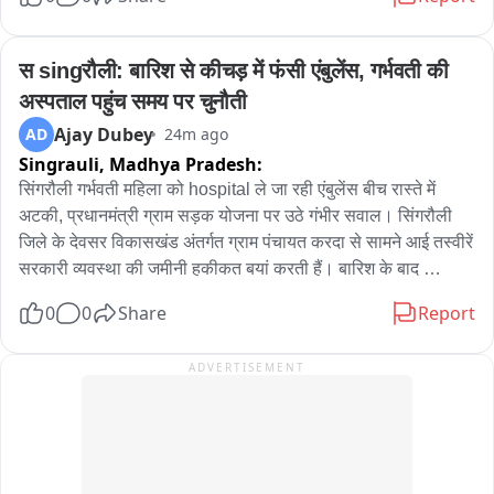
संत रविदास की जन्मस्थली का ले जा रहे पवित्र कलश 

विधायक भागचंद टांकड़ा,हरिकेश मगलाना ,सरपंच गोरी देवी ,मुकेश मीणा ,पूर्व 
आईपीएस के सी मीणा समेत कई नेता रहे मौजूद
स singरौली: बारिश से कीचड़ में फंसी एंबुलेंस, गर्भवती की 
अस्पताल पहुंच समय पर चुनौती
Ajay Dubey
AD
24m ago
Singrauli,
Madhya Pradesh:
सिंगरौली गर्भवती महिला को hospital ले जा रही एंबुलेंस बीच रास्ते में 
अटकी, प्रधानमंत्री ग्राम सड़क योजना पर उठे गंभीर सवाल। सिंगरौली 
जिले के देवसर विकासखंड अंतर्गत ग्राम पंचायत करदा से सामने आई तस्वीरें 
सरकारी व्यवस्था की जमीनी हकीकत बयां करती हैं। बारिश के बाद 
प्रधानमंत्री ग्राम सड़क योजना की सड़क कीचड़ में तब्दील हो गई, जिसके 
0
0
Share
Report
चलते प्रसव के लिए अस्पताल जा रही एंबुलेंस बीच रास्ते में ही फंस गई। 
वीडियो अब सोशल मीडिया पर वायरल हो रहा है। जिसे एंबुलेंस मरीज को 
ADVERTISEMENT
समय पर अस्पताल पहुंचाना चाहिए, अगर सड़क के कीचड़ में फंस जाए तो 
जिम्मेदारी किसकी है? क्या किसी गर्भवती महिला की जिंदगी सड़क की 
बदहाली के भरोसे छोड़ देना ही विकास है?