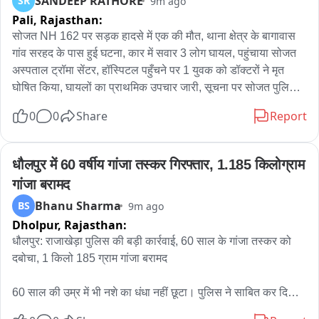
SANDEEP RATHORE
SR
9m ago
Pali,
Rajasthan:
सोजत NH 162 पर सड़क हादसे में एक की मौत, थाना क्षेत्र के बागावास 
गांव सरहद के पास हुई घटना, कार में सवार 3 लोग घायल, पहुंचाया सोजत 
अस्पताल ट्रॉमा सेंटर, हॉस्पिटल पहुँचने पर 1 युवक को डॉक्टरों ने मृत 
घोषित किया, घायलों का प्राथमिक उपचार जारी, सूचना पर सोजत पुलिस 
ASI सफी मोहम्मद मय जाब्ता पहुंचे मौके पर।
0
0
Share
Report
धौलपुर में 60 वर्षीय गांजा तस्कर गिरफ्तार, 1.185 किलोग्राम 
गांजा बरामद
Bhanu Sharma
BS
9m ago
Dholpur,
Rajasthan:
धौलपुर: राजाखेड़ा पुलिस की बड़ी कार्रवाई, 60 साल के गांजा तस्कर को 
दबोचा, 1 किलो 185 ग्राम गांजा बरामद

60 साल की उम्र में भी नशे का धंधा नहीं छूटा। पुलिस ने साबित कर दिया - 
उम्र कोई बहाना नहीं, तस्करी करोगे तो सलाखों के पीछे जाना पड़ेगा।
