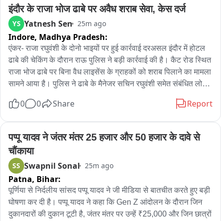
शहराच्या प्रत्येक विभागाचा इम्पॅक्ट असिस्टमेंट करणे आणि क्लस्टर योजने 
इंदौर के राजा भोज ढाबे पर अवैध शराब सेवा, केस दर्ज
बाबत पुनर्वीचार करण्याबाबतचा प्रस्ताव. या नालायक लोकांनी अशी रचना 
Yatnesh Sen
YS
25m ago
केलेय की 4 एफएसआय मध्ये सर्व भागत असताना 3 एफएसआय बिल्डरच्या 
Indore,
Madhya Pradesh:
घश्यात घालण्याचा घाट. गणेश नाईकांची नगरविकास विभागातील धोरणांवर 
एंकर- राजा रघुवंशी के दोनो भाइयों पर हुई कार्रवाई दरअसल इंदौर में होटल 
जहरी टीका.
ढाबे की चेकिंग के दौरान राऊ पुलिस ने बड़ी कार्रवाई की है। कैट रोड स्थित 
राजा भोज ढाबे पर बिना वैध लाइसेंस के ग्राहकों को शराब पिलाने का मामला 
सामने आया है। पुलिस ने ढाबे के मैनेजर सचिन रघुवंशी समेत संबंधित लोगों 
के खिलाफ आबकारी अधिनियम के तहत प्रकरण दर्ज किया है। वहीं 
0
0
Share
Report
कर्मचारियों की जानकारी थाने में जमा नहीं कराने और धारा 223 बीएनएस के 
आदेश का उल्लंघन करने पर ढाबा संचालक के खिलाफ भी वैधानिक कार्रवाई 
की गई है।

पप्पू यादव ने जंतर मंतर 25 हजार और 50 हजार के दावे से 
चौंकाया
वीओ- इंदौर पुलिस द्वारा होटल, ढाबे और लॉज की लगातार चेकिंग की जा रही 
Swapnil Sonal
SS
25m ago
है। इसी दौरान राऊ थाना पुलिस की टीम कैट रोड स्थित राजा भोज ढाबे पर 
Patna,
Bihar:
पहुंची। जांच के दौरान ढाबे पर ग्राहकों को बिना वैध लाइसेंस के शराब 
परोसी जाती मिली।

पूर्णिया से निर्दलीय सांसद पप्पू यादव ने जी मीडिया से बातचीत करते हुए बड़ी 
घोषणा कर दी है। पप्पू यादव ने कहा कि Gen Z आंदोलन के दौरान जिन 
मामले में पुलिस ने ढाबे के मैनेजर सचिन रघुवंशी सहित संबंधित आरोपियों के 
दुकानदारों की दुकान टूटी है, जंतर मंतर पर उन्हें ₹25,000 और जिन छात्रों 