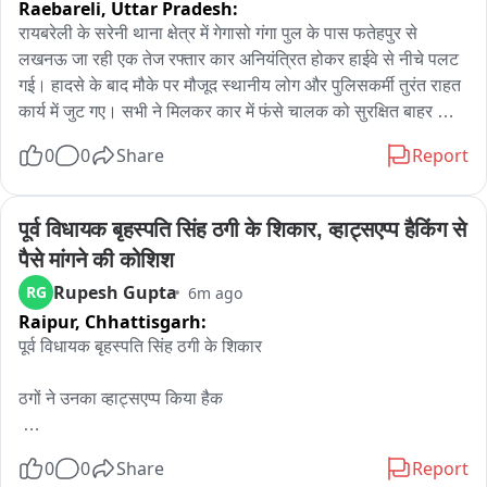
Raebareli,
Uttar Pradesh:
रायबरेली के सरेनी थाना क्षेत्र में गेगासो गंगा पुल के पास फतेहपुर से 
लखनऊ जा रही एक तेज रफ्तार कार अनियंत्रित होकर हाईवे से नीचे पलट 
गई। हादसे के बाद मौके पर मौजूद स्थानीय लोग और पुलिसकर्मी तुरंत राहत 
कार्य में जुट गए। सभी ने मिलकर कार में फंसे चालक को सुरक्षित बाहर 
निकाला और उसकी जान बचाई। बताया जा रहा है कि चालक कार में 
0
0
Share
Report
अकेला सवार था। सूचना पर पहुंची पुलिस ने वाहन को हटवाकर यातायात 
सुचारु कराया। हादसे के कारणों की जांच की जा रही है।
पूर्व विधायक बृहस्पति सिंह ठगी के शिकार, व्हाट्सएप्प हैकिंग से 
पैसे मांगने की कोशिश
Rupesh Gupta
RG
6m ago
Raipur,
Chhattisgarh:
पूर्व विधायक बृहस्पति सिंह ठगी के शिकार

ठगों ने उनका व्हाट्सएप्प किया हैक 

0
0
Share
Report
व्हाट्सपर पर मांग रहे हैं पैसे 
