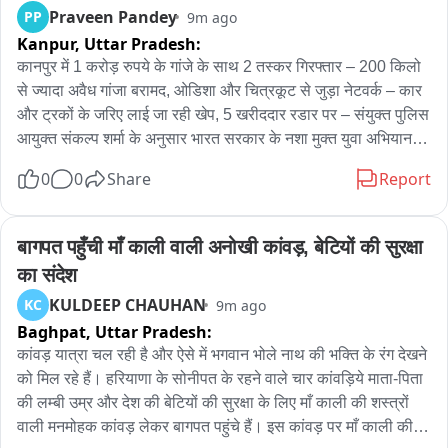
कार्रवाई की तैयारी की गई थी, लेकिन इसी दौरान परिवादी के बड़े भाई का 
Praveen Pandey
PP
9m ago
निधन हो जाने से वह करीब डेढ़ से दो माह तक व्यस्त रहा। इस कारण ट्रैप 
Kanpur,
Uttar Pradesh:
की कार्रवाई नहीं हो सकी। फिलहाल एसीबी मामले की विस्तृत जांच कर रही 
कानपुर में 1 करोड़ रुपये के गांजे के साथ 2 तस्कर गिरफ्तार – 200 किलो 
है और प्रकरण में अग्रिम अनुसंधान जारी है।
से ज्यादा अवैध गांजा बरामद, ओडिशा और चित्रकूट से जुड़ा नेटवर्क – कार 
और ट्रकों के जरिए लाई जा रही खेप, 5 खरीददार रडार पर – संयुक्त पुलिस 
आयुक्त संकल्प शर्मा के अनुसार भारत सरकार के नशा मुक्त युवा अभियान के 
तहत एक बड़ी कार्रवाई करते हुए लगभग 1 करोड़ रुपये कीमत का 200 
0
0
Share
Report
किलोग्राम से अधिक अवैध गांजा जब्त किया गया है और इस मादक पदार्थ 
तस्करी गिरोह के दो शातिर सदस्यों को गिरफ्तार किया है, जबकि उनका एक 
साथी फिलहाल फरार है। पुलिस के अनुसार गिरफ्तार तस्करों के कब्जे से 
बागपत पहुँची माँ काली वाली अनोखी कांवड़, बेटियों की सुरक्षा 
बरामद यह अवैध खेप मूल रूप से ओडिशा से लाई गई थी और चित्रकूट के 
का संदेश
रास्ते कानपुर और आसपास के जिलों के नेटवर्क में सप्लाई की जानी थी। 
KULDEEP CHAUHAN
KC
9m ago
पूछताछ में पुलिस को 5 प्रमुख खरीदारों/सप्लायरों के नाम मिले हैं, जिनके 
Baghpat,
Uttar Pradesh:
साथ वित्तीय लेनदेन के प्रमाण भी पाए गए हैं। पुलिस अब ओशो आश्रम के 
पास से गिरफ्तार इन आरोपियों से मिले इनपुट्स के आधार पर गिरोह के पूरे 
कांवड़ यात्रा चल रही है और ऐसे में भगवान भोले नाथ की भक्ति के रंग देखने 
वितरण तंत्र और फरार साथियों को दबोचने के लिए बाय रोड कार, छोटे 
को मिल रहे हैं। हरियाणा के सोनीपत के रहने वाले चार कांवड़िये माता-पिता 
ट्रक और डीसीएम के जरिए किए जाने वाले परिवहन के बैकवर्ड व फॉरवर्ड 
की लम्बी उम्र और देश की बेटियों की सुरक्षा के लिए माँ काली की शस्त्रों 
लिंकेज की जांच कर रही है।
वाली मनमोहक कांवड़ लेकर बागपत पहुंचे हैं। इस कांवड़ पर माँ काली की 