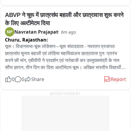
कई लोगों ने ठग को किए पैसे ट्रांसफर 

ABVP ने चूरू में छात्रसंघ बहाली और छात्रावास शुरू करने 
के लिए अल्टीमेटम दिया
बृहस्पति सिंह ने की शिकायत
Navratan Prajapat
NP
6m ago
Churu,
Rajasthan:
चूरू। विधानसभा-चूरू लोकेशन---चूरू संवाददाता - नवरतन प्रजापत 
छात्रसंघ चुनाव बहाली एवं लोहिया महाविद्यालय छात्रावास पुनः प्रारंभ 
करने की मांग, एबीवीपी ने प्रदर्शन एवं नारेबाजी कर उपमुख्यमंत्री के नाम 
सौंपा ज्ञापन, तीन दिन का दिया अल्टीमेटम चूरू। अखिल भारतीय विद्यार्थी 
परिषद् (एबीवीपी) ने छात्रसंघ चुनावों की बहाली करने एवं उच्च शिक्षा से जुड़ी 
0
0
Share
Report
विभिन्न समस्याओं के समाधान की मांग को लेकर प्रदर्शन किया। उन्होंने 
राजकीय लोहिया महाविद्यालय के छात्रावास को शीघ्र पुनः प्रारंभ करने की 
ADVERTISEMENT
मांग भी रखी। एबीवीपी द्वारा इस दौरान प्रदर्शन कर राजस्थान के 
उपमुख्यमंत्री एवं उच्च शिक्षा मंत्री प्रेमचंद बैरवा के नाम राजकीय लोहिया 
महाविद्यालय के प्राचार्य के माध्यम से दो अलग-अलग ज्ञापन सौंपे गए। ज्ञापन 
में परिषद् ने कहा कि छात्रसंघ चुनाव लोकतांत्रिक नेतृत्व निर्माण का 
महत्वपूर्ण माध्यम हैं। इसके साथ ही प्रदेश के सभी विश्वविद्यालयों में समान 
अकादमिक कैलेंडर लागू करने, रिक्त शैक्षणिक एवं अशैक्षणिक पदों पर 