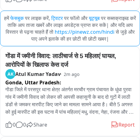
हमें
फेसबुक
पर लाइक करें,
ट्विटर
पर फॉलो और
यूट्यूब
पर सब्सक्राइब्ड करें
ताकि आप ताजा खबरें और लाइव अपडेट्स प्राप्त कर सकें| और यदि आप
विस्तार से पढ़ना चाहते हैं तो
https://pinewz.com/hindi
से जुड़े और
पाए अपने इलाके की हर छोटी सी छोटी खबर|
गोंडा में जमीनी विवाद: लाठीचार्ज से 5 महिलाएं घायल, 
आरोपियों के खिलाफ केस दर्ज
Atul Kumar Yadav
AK
2m ago
Gonda,
Uttar Pradesh:
गोंडा जिले में परसपुर थाना क्षेत्र अंतर्गत मरचौर ग्राम पंचायत के धुंधा पुरवा 
गांव में जमीनी विवाद को लेकर की आपसी कहासुनी के बाद दो गुटों में लाठी 
डंडों से जमकर मारपीट किए जाने का मामला सामने आया है। बीते 5 अगस्त 
को हुई मारपीट की इस घटना में पांच महिलाएं मधु, वंदना, नेहा, रंजना और 
सुशीला घायल हैं जिन्हें इलाज के लिए गोंडा मेडिकल कॉलेज में भर्ती कराया 
0
0
Share
Report
गया है। मारपीट का वीडियो सोशल मीडिया पर वायरल होने के बाद परसपुर 
थाने की पुलिस द्वारा पीड़िता रघुराजी के तहरीर पर गौरी शंकर गुप्ता, 