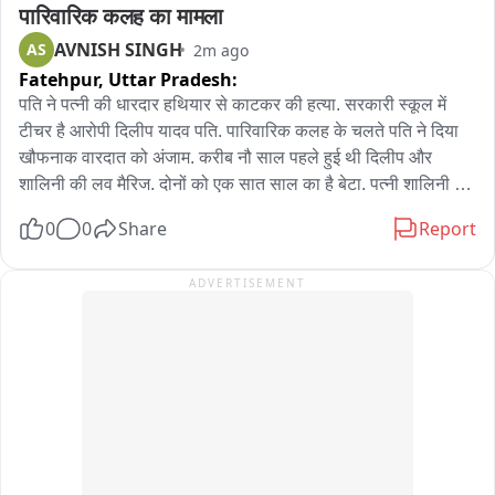
पारिवारिक कलह का मामला
अब बुंदेलखंड एक्सप्रेस वे से नही जाएगा अली अहमद का काफिला,

AVNISH SINGH
AS
2m ago
Fatehpur,
Uttar Pradesh:
झांसी कानपुर हाइवे से होता हुआ प्रयागराज पहुँचेगा अली,

पति ने पत्नी की धारदार हथियार से काटकर की हत्या. सरकारी स्कूल में 
जालौन जिले की पुलिस की काली कलर की स्कार्पियो भी साथ में हुई शामिल,

टीचर है आरोपी दिलीप यादव पति. पारिवारिक कलह के चलते पति ने दिया 
खौफनाक वारदात को अंजाम. करीब नौ साल पहले हुई थी दिलीप और 
अपने छोटे भाई अबान के जनाजे में शामिल होने के लिए झांसी जेल से पैरोल 
शालिनी की लव मैरिज. दोनों को एक सात साल का है बेटा. पत्नी शालिनी से 
पर कड़ी सुरक्षा व्यवस्था के बीच प्रयागराज जा रहा अली,

किसी बात को लेकर नाराज चल रहा था पति. मामले की जांच-पड़ताल में 
0
0
Share
Report
जुटी पुलिस. सदर कोतवाली क्षेत्र के 50 नंबर पुल शादीपुर की घटना
अब कुल 6 गाड़ियों का काफिला अली को लेकर जा रहा प्रयागराज।
ADVERTISEMENT