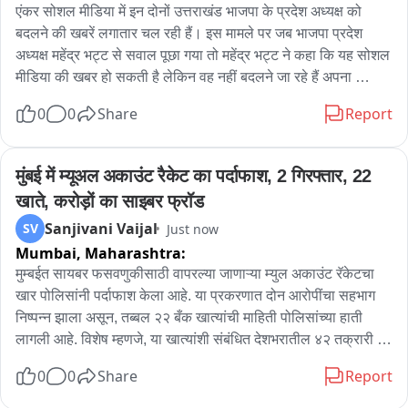
को सुरक्षित और जीवित कुएं से बाहर निकाल लिया गया। रेस्क्यू के दौरान 
एंकर सोशल मीडिया में इन दोनों उत्तराखंड भाजपा के प्रदेश अध्यक्ष को 
टीम के सदस्यों ने रस्सियों और अन्य आवश्यक उपकरणों की मदद से 
बदलने की खबरें लगातार चल रही हैं। इस मामले पर जब भाजपा प्रदेश 
अभियान को सफल बनाया। इस रेस्क्यू अभियान में सिविल डिफेंस अनुदेशक 
अध्यक्ष महेंद्र भट्ट से सवाल पूछा गया तो महेंद्र भट्ट ने कहा कि यह सोशल 
रामावतार गुर्जर सहित टीम के जवान अखलाक अहमद, फरमान खान, जयदेव 
मीडिया की खबर हो सकती है लेकिन वह नहीं बदलने जा रहे हैं अपना 
माली, बृजभूषण सैनी, जीशान खान, अबरार खान, रितेश पाल और महेश माली 
कार्यकाल पूरा करेंगे। 

0
0
Share
Report
ने महत्वपूर्ण भूमिका निभाई। वहीं लांगरा थाना पुलिस के हेड कांस्टेबल 
ऋषिकेश और जवान शिव कुमार भी मौके पर मौजूद रहे।
महेंद्र भट्ट के इस बयान के बाद सोशल मीडिया की इन खबरों पर अब विराम 
लगता है नजर आ रहा है। 

मुंबई में म्यूअल अकाउंट रैकेट का पर्दाफाश, 2 गिरफ्तार, 22 
खाते, करोड़ों का साइबर फ्रॉड
बाइट महेंद्र भट्ट प्रदेश अध्यक्ष भाजपा उत्तराखंड
Sanjivani Vaijal
SV
Just now
Mumbai,
Maharashtra:
मुम्बईत सायबर फसवणुकीसाठी वापरल्या जाणाऱ्या म्युल अकाउंट रॅकेटचा 
खार पोलिसांनी पर्दाफाश केला आहे. या प्रकरणात दोन आरोपींचा सहभाग 
निष्पन्न झाला असून, तब्बल २२ बँक खात्यांची माहिती पोलिसांच्या हाती 
लागली आहे. विशेष म्हणजे, या खात्यांशी संबंधित देशभरातील ४२ तक्रारी 
समोर आल्या असून, सुमारे ७ कोटी ४२ लाख रुपयांच्या सायबर फसवणुकीचा 
0
0
Share
Report
उलगडा झाला आहे.
