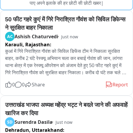
पाए अपने इलाके की हर छोटी सी छोटी खबर|
50 फीट गहरे कुएं में गिरे निराश्रित गौवंश को सिविल डिफेन्स 
ने सुरक्षित बाहर निकाला
Ashish Chaturvedi
AC
Just now
Karauli,
Rajasthan:
कुआं में गिरे निराश्रित गौवंश को सिविल डिफेंस टीम ने निकाला सुरक्षित 
बाहर, करीब 2 घंटे रेस्क्यू अभियान चला कर बचाई गोवंश की जान, लांगरा 
थाना क्षेत्र में एक रेस्क्यू ऑपरेशन को अंजाम देते हुए 50 फीट गहरे कुएं में 
गिरे निराश्रित गौवंश को सुरक्षित बाहर निकाला। करीब दो घंटे तक चले इस 
अभियान में सिविल डिफेंस, पुलिस और स्थानीय लोगों के सहयोग से गौवंश 
0
0
Share
Report
की जान बचाई गई और सुरक्षित छोड़ा गया। जानकारी के अनुसार जिला 
नियंत्रण कक्ष को सुबह करीब 8 बजे सूचना मिली कि लांगरा क्षेत्र की जाटव 
बस्ती स्थित एक 50 फीट गहरे कुएं में एक निराश्रित गौवंश गिर गया है। 
उत्तराखंड भाजपा अध्यक्ष महेंद्र भट्ट ने बदले जाने की अफवाहें 
सूचना मिलते ही अतिरिक्त जिला कलेक्टर के निर्देश पर सिविल डिफेंस 
खारिज कर दिया
प्रभारी आशीष जैन ने रेस्क्यू टीम को तत्काल मौके के लिए रवाना किया। 
Surendra Dasila
SD
Just now
मौके पर पहुंची टीम ने हालात का जायजा लेकर रेस्क्यू अभियान शुरू किया। 
Dehradun,
Uttarakhand:
करीब दो घंटे की कड़ी मशक्कत और सावधानीपूर्वक प्रयासों के बाद गौवंश 