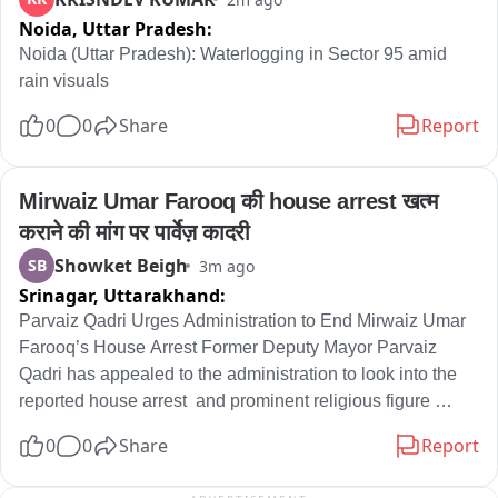
इस संवाद कार्यक्रम के जरिए चुनाव की सभी तैयारी के बारे में चर्चा की 
Noida,
Uttar Pradesh:
जाएगी 

Noida (Uttar Pradesh): Waterlogging in Sector 95 amid 
टिक टैक कुंदन परिहार प्रदेश महामंत्री भाजपाउत्तराखंड
rain visuals
0
0
Share
Report
Mirwaiz Umar Farooq की house arrest खत्म 
कराने की मांग पर पार्वेज़ कादरी
Showket Beigh
SB
3m ago
Srinagar,
Uttarakhand:
Parvaiz Qadri Urges Administration to End Mirwaiz Umar 
Farooq’s House Arrest Former Deputy Mayor Parvaiz 
Qadri has appealed to the administration to look into the 
reported house arrest  and prominent religious figure 
Mirwaiz Umar Farooq. Qadri said that Mirwaiz Umar 
0
0
Share
Report
Farooq holds an important religious and social position 
and urged the administration to ensure that religious 