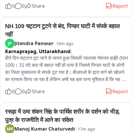
स्वास्थ्य अधिकारी प्रकाश चीते ने बताया कि जर्जर 28 मकान चिन्हित किए 
0
0
Share
Report
गए थे. सभी को आठ-आठ नोटिस दे दिए गए हैं. अब मकानों तोड़ने की 
कार्यवाही की जा रही है. आज छह मकानों तोड़ा गया है. अब तक दस मकान 
तोड़ दिए हैं. कुछ लोग खुद मकान, दुकानदार हटा रहे हैं. नहीं हटाए तो आगे भी 
NH 109 चट्टान टूटने से बंद, पिण्डर घाटी में संपर्क बहाल 
कार्यवाही जारी रहेगी. आज जेसीबी से हटाने मकान खरगोन के शिवडोला मार्ग 
नहीं
में भी आ रहे थे.
Jitendra Panwar
JP
16m ago
Karnaprayag,
Uttarakhand:
बीते दिन चट्टान टूट जाने से ध्वस्त हुआ सिमली ग्वालदम नेशनल हाईवे (NH 
109)। 31 घंटे बाद भी बहाल नहीं हो पाया है जिससे पिण्डर घाटी के लोगों 
का जिला मुख्यालय से संपर्क टूट गया है। बीआरओ के द्वारा मार्ग को खोलने 
का प्रयास किया जा रहा है लेकिन अभी यह बता पाना मुश्किल है कि यह 
हाईवे वाहनों की आवाजाही के लिए कब तक सुचारू हो पाएगा। लोग जान 
0
0
Share
Report
जोखिम में डालकर पैदल ही आवाजाही करने को मजबूर हैं। चट्टान खिसकने 
से बिजली की लाइनें भी टूट जाने से पिण्डर घाटी में दो दिनों से अंधकार पसरा 
है। बताया जा रहा है कि आज शाम तक बिजली की व्यवस्था बहाल कर दी 
रसड़ा में उमा शंकर सिंह के पार्थिव शरीर के दर्शन को भीड़, 
जाएगी। इसके लिए बिजली विभाग के 18 कर्मचारी लाइन ठीक कर रहे हैं। 
पुत्र के राजनीति में आने का संकेत
बताया जा रहा है कि इस आपदा में बिजली विभाग को 10 से 12 लाख का 
Manoj Kumar Chaturvedi
MK
17m ago
नुकसान हुआ है。