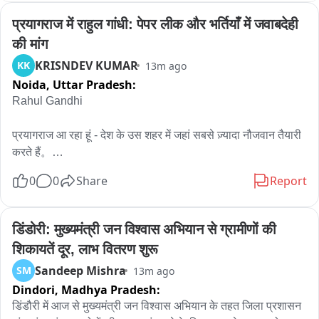
प्रयागराज में राहुल गांधी: पेपर लीक और भर्तियाँ में जवाबदेही 
की मांग
KRISNDEV KUMAR
KK
13m ago
Noida,
Uttar Pradesh:
Rahul Gandhi

प्रयागराज आ रहा हूं - देश के उस शहर में जहां सबसे ज़्यादा नौजवान तैयारी 
करते हैं。

0
0
Share
Report
एक बात साफ़ है: यहां का हर छात्र जानता है कि system बेईमान हो चुका 
है। आपकी मेहनत में कोई कमी नहीं - कमी उस system की नीयत में है जो 
आपकी मेहनत का दाम नहीं देती。

डिंडोरी: मुख्यमंत्री जन विश्वास अभियान से ग्रामीणों की 
शिकायतें दूर, लाभ वितरण शुरू
पेपर लीक, रुकी भर्तियाँ, सालों का इंतज़ार और जवाबदेही किसी की नहीं。

Sandeep Mishra
SM
13m ago
Dindori,
Madhya Pradesh:
कोटा में छात्र बोले, देहरादून में फिर आवाज़ उठी और दिल्ली में इन्हीं बच्चों पर 
लाठियाँ चलीं - सिर्फ़ सवाल पूछने के लिए। आखिर में एक मंत्री को जाना 
डिंडौरी में आज से मुख्यमंत्री जन विश्वास अभियान के तहत जिला प्रशासन 