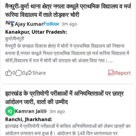
मैनपुरी-कुर्रा थाना क्षेत्र नगला कथूले प्राथमिक विद्यालय व मर्ज 
रूरिया विद्यालय में ताले तोड़कर चोरी
Ajay Kumar
3m ago
Follow
Kanakpur,
Uttar Pradesh:
कुर्रा/मैनपुरी

मैनपुरी के करहल विकास क्षेत्र में चोरों ने प्राथमिक विद्यालय को निशाना 
बनाया है,नगला कथूले स्थित प्राथमिक विद्यालय एवं मर्ज रूरिया विद्यालय में 
चोरी,विद्यालय में रात में चोरी की वारदात को अंजाम दिया गया।

0
0
Share
Report
आज सुबह ग्रामीणों ने स्टाफ को सूचना दी,मौके पर पहुंचे तो देखा कि स्कूल 
के सभी कमरों और रसोई के ताले तोड़ दिए गए हैं।

झारखंड के प्रतियोगी परीक्षाओं में अनियमितताओं पर छात्र 
चोर मिड-डे-मील के बर्तन,2 गैस सिलेंडर,1 बोरा राशन,लैपटॉप,टेबलेट,5 
आंदोलन जारी, वार्ता की उम्मीद
पंखे,स्पोर्ट्स किट,FLN किट,मैथ किट,साउंड सिस्टम और जरूरी रजिस्टर 
Kamran Jalili
KJ
3m ago
भी उठा ले गए।112के माध्यम से पुलिस को दी गई सूचना है। 

Ranchi,
Jharkhand:
विद्यालय प्रशासन ने कुर्रा थाने में तहरीर देकर रिपोर्ट दर्ज करने और कार्रवाई 
झारखंड में प्रतियोगी परीक्षाओं में कथित अनियमितताओं को लेकर छात्रों का 
की मांग की है।
आंदोलन लगातार बना हुआ है। आंदोलन के 14वें दिन धरनास्थल पर 