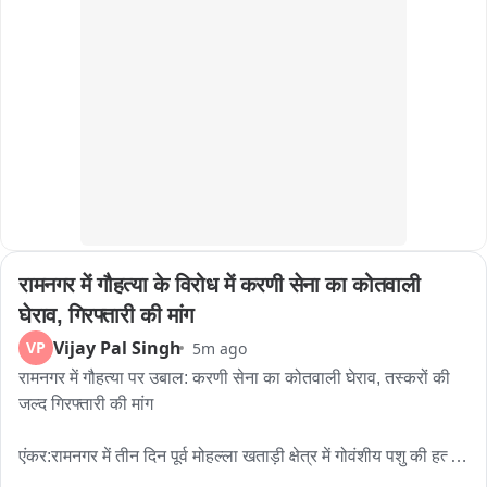
સાથે મુલાકાતકરી તેમની રજૂઆત સાંભળ્યા બાદ કર્મચારીઓની 
તમામ માંગણીઓ સંતોષવાની ખાત્રી આપતા હડતાળનો સુખદ અંત 
આવ્યો હતો. અને ધારાસભ્ય અને ભાજપ સંગઠનના પદાધિકારીઓ 
મોઢું મીઠું કરાવ્યા બાદ તમામ કર્મચારીઓ પોતાની ફરજ પર હાજર 
થઈ ગયા હતા આણંદ બ્રેકિંગ કરમસદ-આણંદ મહાનગરપાલિકાની 
કર્મચારીઓની હડતાળનો ત્રીજા દિવસે અંત ધારાસભ્ય યોગેશ 
પટેલની ખાત્રી બાદ કર્મચારીઓ ફરજ પર પરત જતા હવેદા વેતન 
વધારો અને કમિશ્નરના કથિત ગેરવર્તન मुद्दે કર્મચારીઓ હડતાળ પર 
ઉતર્યા હતા તમામ માગણીઓ અંગે હકારાત્મક ખાતરી મળતા 
કર્મચારીઓએ હડતાળ સમેટી કામગીરી શરૂ કરી
रामनगर में गौहत्या के विरोध में करणी सेना का कोतवाली 
घेराव, गिरफ्तारी की मांग
Vijay Pal Singh
VP
5m ago
रामनगर में गौहत्या पर उबाल: करणी सेना का कोतवाली घेराव, तस्करों की 
जल्द गिरफ्तारी की मांग

एंकर:रामनगर में तीन दिन पूर्व मोहल्ला खताड़ी क्षेत्र में गोवंशीय पशु की हत्या 
के मामले को लेकर जनाक्रोश लगातार बढ़ता जा रहा है,भाजपा और विभिन्न 