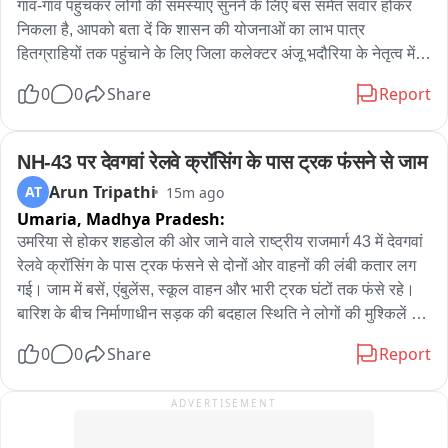
पड़ा。

गांव-गांव पहुंचकर लोगों की समस्याएं सुनने के लिए बस समेत सवार होकर 
निकला है, आपको बता दें कि शासन की योजनाओं का लाभ पात्र 
यह सरकार झुकती है बस आवाज़ एक साथ उठनी चाहिए।

हितग्राहियों तक पहुंचाने के लिए जिला कलेक्टर अंजू भदौरिया के नेतृत्व में 
जिले के तमाम वरिष्ठ अधिकारियों का दल आज अमरपुर विकासखंड के लिए 
0
0
Share
Report
कल प्रयागराज में यही बात करने आ रहा हूं। आप भी आइए। 8 अगस्त, शाम 
रवाना हुआ, अभियान का मुख्य कार्यक्रम आज अमरपुर के मोहगांव सिधौली में 
5 बजे - के.पी. ग्राउंड, प्रयागराज。

स्थित नवीन हायर सेकेंडरी स्कूल भवन में अभियान के दौरान विभागीय 
योजनाओं की समीक्षा के साथ हितग्राहियों को लाभ वितरण, विकास कार्यों 
NH-43 पर देवगवां रेलवे क्रॉसिंग के पास ट्रक फंसने से जाम
#ChhatronKiGoonj
का निरीक्षण कर जनसंवाद किया गया वहीं ग्रामीणों की शिकायतों का मौके 
Arun Tripathi
AT
15m ago
पर निराकरण किया गया । इस अवसर पर कलेक्टर ने छात्रावास और 
Umaria,
Madhya Pradesh:
आंगनबाड़ी का ओचक निरीक्षण कर जानकारी ली.
उमरिया से होकर शहडोल की ओर जाने वाले राष्ट्रीय राजमार्ग 43 में देवगवां 
रेलवे क्रॉसिंग के पास ट्रक फंसने से दोनों ओर वाहनों की लंबी कतार लग 
गई। जाम में बसें, एंबुलेंस, स्कूल वाहन और भारी ट्रक घंटों तक फंसे रहे। 
बारिश के बीच निर्माणाधीन सड़क की बदहाल स्थिति ने लोगों की मुश्किलें 
बढ़ा दीं। स्थानीय लोगों ने ठेकेदार की लापरवाही पर नाराजगी जताते हुए 
0
0
Share
Report
सड़क निर्माण कार्य में तेजी और स्थायी समाधान की मांग की। पुलिस ने मौके 
पर पहुंचकर यातायात सुचारु कराने का प्रयास किया
ADVERTISEMENT