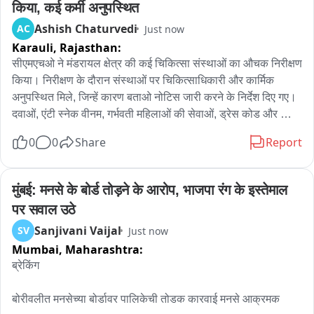
किया, कई कर्मी अनुपस्थित
Ashish Chaturvedi
AC
Just now
Karauli,
Rajasthan:
सीएमएचओ ने मंडरायल क्षेत्र की कई चिकित्सा संस्थाओं का औचक निरीक्षण 
किया। निरीक्षण के दौरान संस्थाओं पर चिकित्साधिकारी और कार्मिक 
अनुपस्थित मिले, जिन्हें कारण बताओ नोटिस जारी करने के निर्देश दिए गए। 
दवाओं, एंटी स्नेक वीनम, गर्भवती महिलाओं की सेवाओं, ड्रेस कोड और 
समयबद्ध चिकित्सा सेवाओं को लेकर आवश्यक निर्देश दिए गए। शनिवार को 
0
0
Share
Report
पीएचसी चंदेलीपुरा, पीएचसी औंड, शहरी आयुष्मान आरोग्य मंदिर मंडरायल, 
पीएचसी नयागांव, सीएचसी रोधई और पीएचसी कसेड सहित स्वास्थ्य 
संस्थाओं की व्यवस्थाओं का जायजा लिया गया। पीएचसी चंदेलीपुरा में 
मुंबई: मनसे के बोर्ड तोड़ने के आरोप, भाजपा रंग के इस्तेमाल 
फार्मासिस्ट अनुपस्थित मिलीं, जबकि पीएचसी औंड में नर्सिंग ऑफिसर 
पर सवाल उठे
अनुपस्थित पाए गए। यहां चिकित्सा अधिकारी के हस्ताक्षर कॉलम में डे ऑफ 
Sanjivani Vaijal
SV
Just now
दर्ज था, लेकिन निरीक्षण के दौरान वे संस्था में मौजूद मिले। शहरी आयुष्मान 
Mumbai,
Maharashtra:
आरोग्य मंदिर मंडरायल में ANM अनुपस्थित मिलीं। निरीक्षण के दौरान यह 
भी जानकारी सामने आई कि चिकित्सा अधिकारी और स्वास्थ्यकर्मी ने 
ब्रेकिंग

निरीक्षण की सूचना मिलने पर डे ऑफ दर्ज किया था। स्वीपर के दो दिन से 
संस्था में नहीं आने की जानकारी भी मिली। पीएचसी नयागांव में चिकित्सा 
बोरीवलीत मनसेच्या बोर्डावर पालिकेची तोडक कारवाई मनसे आक्रमक
