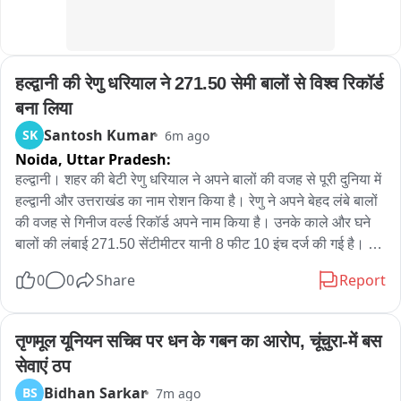
ਭਵਿੱਖ ਵਿੱਚ ਵੀ ਇਹ ਸਹਾਇਤਾ ਜਾਰੀ ਰੱਖੀ ਜਾਵੇਗੀ。

ਬਾਈਟ ਕੁਲਤਾਰ ਸਿੰਘ ਸੰਧਵਾਂ ਸਪੀਕਰ

हल्द्वानी की रेणु धरियाल ने 271.50 सेमी बालों से विश्व रिकॉर्ड 
ਕੋਟਕਪੂਰਾ ਤੋਂ ਕੇ ਸੀ ਸੰਜੇ ਦੀ ਰਿਪੋਰਟ
बना लिया
Santosh Kumar
SK
6m ago
Noida,
Uttar Pradesh:
हल्द्वानी। शहर की बेटी रेणु धरियाल ने अपने बालों की वजह से पूरी दुनिया में 
हल्द्वानी और उत्तराखंड का नाम रोशन किया है। रेणु ने अपने बेहद लंबे बालों 
की वजह से गिनीज वर्ल्ड रिकॉर्ड अपने नाम किया है। उनके काले और घने 
बालों की लंबाई 271.50 सेंटीमीटर यानी 8 फीट 10 इंच दर्ज की गई है। इस 
उपलब्धि के साथ रेणु के नाम किसी जीवित महिला के सबसे लंबे बालों का 
0
0
Share
Report
रिकॉर्ड दर्ज हो गया है। उनके बालों की लंबाई अब तक के सबसे लंबे व्यक्ति 
रॉबर्ट वाडलो की ऊंचाई के भी करीब है। रॉबर्ट वाडलो की लंबाई 272 
सेंटीमीटर यानी 8 फीट 11.1 इंच थी। रेणु के रिकॉर्ड की पुष्टि अप्रैल में हुई, 
तृणमूल यूनियन सचिव पर धन के गबन का आरोप, चूंचुरा-में बस 
जब गीनिज वर्ल्ड रिकॉर्ड्स की टीम उत्तराखंड के हल्द्वानी पहुंची। जांच और 
सेवाएं ठप
माप के बाद उनके बालों की लंबाई 271.50 सेंटीमीटर दर्ज की गई। रेणु ने 
Bidhan Sarkar
BS
7m ago
यूक्रेन की आलिया नासिरोवा का रिकॉर्ड पीछे छोड़ते हुए यह उपलब्धि हासिल 