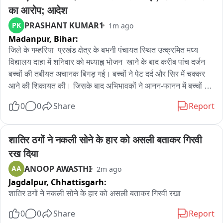
का आरोप; आदेश
PRASHANT KUMAR1
PK
1m ago
Madanpur,
Bihar:
जिले के गम्हरिया  प्रखंड क्षेत्र के बभनी पंचायत स्थित उत्क्रमित मध्य 
विद्यालय दाहा में शनिवार को मध्याह्न भोजन  खाने के बाद करीब पांच दर्जन 
बच्चों की तबीयत अचानक बिगड़ गई। बच्चों ने पेट दर्द और सिर में चक्कर 
आने की शिकायत की। जिसके बाद अभिभावकों ने आनन-फानन में बच्चों को 
सामुदायिक स्वास्थ्य केंद्र गम्हरिया में भर्ती कराया। फिलहाल सभी बच्चों की 
0
0
Share
Report
स्थिति सामान्य बताई जा रही है।छात्र-छात्राओं श्रीवास्तव कुमार, रूपक 
कुमार, साक्षी कुमारी, सरस्वती कुमारी, लक्ष्मी कुमारी और अभिमन्यु कुमार 
समेत अन्य बच्चों ने आरोप लगाया कि खिचड़ी खाने के कुछ देर बाद ही उनकी 
शातिर ठगों ने नकली सोने के हार को असली बताकर गिरवी 
तबीयत बिगड़ने लगी। बच्चों का दावा है कि भोजन की थाली में मरी हुई 
रख दिया
छिपकली भी मिली थी। बच्चों ने आरोप लगाया कि छिपकली मिलने की 
ANOOP AWASTHI
AA
2m ago
जानकारी प्रभारी प्रधानाध्यापिका और rसोइया को दी गई।लेकिन कथित 
Jagdalpur,
Chhattisgarh:
तौर पर उन्हें चुप रहने के लिए कहा गया। आरोप है कि इसके बाद खिचड़ी को 
फेंक दिया गया और विद्यालय में तत्काल छुट्टी कर दी गई। बच्चों के अनुसार, 
शातिर ठगों ने नकली सोने के हार को असली बताकर गिरवी रखा
छुट्टी के बाद विद्यालय के मुख्य गेट में ताला लगाकर शिक्षक वहां से चले गए।
0
0
Share
Report
घटना की जानकारी मिलते ही अभिभावकों में हड़कंप मच गया और वे अपने 