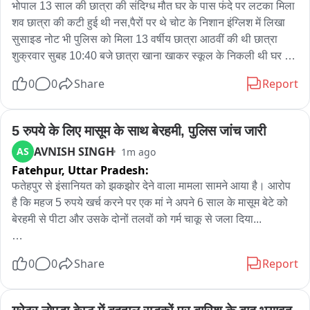
भोपाल 13 साल की छात्रा की संदिग्ध मौत घर के पास फंदे पर लटका मिला 
शव छात्रा की कटी हुई थी नस,पैरों पर थे चोट के निशान इंग्लिश में लिखा 
सुसाइड नोट भी पुलिस को मिला 13 वर्षीय छात्रा आठवीं की थी छात्रा 
शुक्रवार सुबह 10:40 बजे छात्रा खाना खाकर स्कूल के निकली थी घर से 
रात आठ बजे MP नगर थाने में हुई थी गुमशुदगी दर्ज शुक्रवार शाम को 6:38 
0
0
Share
Report
बजे घर के बगल के सरकारी क्वार्टर के रुम में छात्रा का मिला शव छात्रा के 
दोस्तों और स्कूल के लोगों से पूछताछ जारी परिजनों ने जताई हत्या की 
आशंका 2 दिन पहले स्कूल के लिए घर से निकली थी परिवार में गुमशुदगी की 
5 रुपये के लिए मासूम के साथ बेरहमी, पुलिस जांच जारी
रिपोर्ट दर्ज कराई थी परिजनों का आरोप तीन से अज्ञात नंबर से आये फोन 
AVNISH SINGH
AS
1m ago
फोन करके पैसों की कर रहे थे डिमांड पैसे नहीं देने पर बच्ची की गई हत्या 
Fatehpur,
Uttar Pradesh:
इंग्लिश में लिखा था सुसाइड नोट परिजनों ने कहा बच्ची को इंग्लिश नहीं आती 
फतेहपुर से इंसानियत को झकझोर देने वाला मामला सामने आया है। आरोप 
थी बच्ची के शरीर पर चोट के भी निशान घर के बगल वाली फ्लैट में मिला 
है कि महज 5 रुपये खर्च करने पर एक मां ने अपने 6 साल के मासूम बेटे को 
बच्ची کا शव परिजनों ने कहा बच्ची नहीं कर सकती कभी भी सुसाइड पुलिस 
बेरहमी से पीटा और उसके दोनों तलवों को गर्म चाकू से जला दिया...

कर रही है मामले की जांच एमपी नगर थाना क्षेत्र का मामला
महज 5 रुपये के लिए 6 साल के मासूम के साथ हुई ज्यादती ने हर किसी को 
0
0
Share
Report
हिलाकर रख दिया... अब पुलिस की जांच में ये साफ होगा कि बच्चे के साथ 
आखिर क्या-क्या हुआ और इस मामले में आगे क्या कार्रवाई होती है?