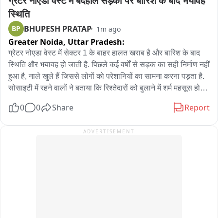
ग्रेटर नोएडा वेस्ट में बदहाल सड़कों पर बारिश के बाद भयावह 
स्थिति
BHUPESH PRATAP
BP
1m ago
Greater Noida,
Uttar Pradesh:
ग्रेटर नोएडा वेस्ट में सेक्टर 1 के बाहर हालत खराब है और बारिश के बाद 
स्थिति और भयावह हो जाती है. पिछले कई वर्षों से सड़क का सही निर्माण नहीं 
हुआ है, नाले खुले हैं जिससे लोगों को परेशानियों का सामना करना पड़ता है. 
सोसाइटी में रहने वालों ने बताया कि रिश्तेदारों को बुलाने में शर्म महसूस होती 
है क्योंकि सड़कें गांव से भी बेकार हैं. डेढ़ करोड़ रुपए का फ्लैट लेने के बाद 
0
0
Share
Report
बाहर निकलते समय हालत झुग्गी से भी बदतर नजर आती है. मुख्य सड़क एक 
तरफ से बंद है क्योंकि सोसाइटियों में निर्माण चल रहा है; दूसरी तरफ भी 
ADVERTISEMENT
सड़क पर गहरे गड्ढे हैं और बारिश में चोटिल होने की घटनाएं होती रहती हैं. 
प्राधिकरण से बार-बार शिकायत के बावजूद ठीक निर्माण नहीं हो पाया है. 
सर्विस रोड भी बना रहा है लेकिन अभी तक निर्माण शुरू नहीं हुआ है.