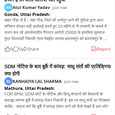
है。
Atul Kumar Yadav
AK
Just now
Gonda,
Uttar Pradesh:
खबर गोंडा से है। जहां गोंडा जिले की धानेपुर थाने की पुलिस द्वारा आज 
शनिवार दोपहर बड़ी कार्रवाई करते हुए 10 महीने से गौ-तस्करी के मामले में 
फरार चल रहे अंतर्जनपदीय गैंगस्टर आरोपी 25000 के इनामियां मुमताज 
पुत्र लिल्लाही निवासी ग्राम मेंदईया जनपद बलरामपुर को बलरामपुर के 
शुक्लागंज बाजार के पास से गिरफ्तार करके गोंडा लाया गया। जहां गोंडा 
0
0
Share
Report
न्यायालय में आरोपी को पेश किया गया न्यायालय द्वारा आरोपी मुमताज को 
न्यायिक हिरासत में भेज दिया गया है। आरोपी मुमताज के खिलाफ न्यायालय 
द्वारा 82 सीआरपीसी की कार्रवाई भी की गई थी लेकिन इसके बावजूद भी 
SDM नोटिस के बाद बुर्के में कांवड़: साधु संतों की प्रतिक्रिया 
लगातार आरोपी मुमताज फरार चल रहा था जिसकी गिरफ्तारी के लिए गोंडा 
क्या होगी
पुलिस अधीक्षक विनीत जायसवाल द्वारा 25000 का इनाम घोषित किया गया 
KANHAIYA LAL SHARMA
KL
Just now
था जिसे आज गिरफ्तार किया गया है। गैंगस्टर आरोपी मुमताज पर आरोप है 
Mathura,
Uttar Pradesh:
किसके द्वारा अपने साथी रईश अहमद,हनीफ, शाद आलम, मुन्ना खां और 
हजरत द्वारा लगातार एक गौ- तस्करी और चोरी करने का गिरोह संचालित 
FOR 8PM: SDM कोर्ट के नोटिस और हिन्दू संगठनों की चेतावनी के 
करके लगातार गौ-तस्करी और चोरी की घटनाओं को अंजाम दिया जा रहा 
बावजूद तमन्ना बुर्के में कांवड़ लेकर निकली है. इस पर साधु संतों का रिएक्शन 
था। इन आरोपियों के खिलाफ गोंडा के धानेपुर थाने में गैंगस्टर एक्ट के तहत 
चाहिए - सवाल करें कि बुर्के में कांवड़ लेकर जाने को कैसे देखते हैं आप लोग
मुकदमा दर्ज किया गया था मुकदमा दर्ज होने के बाद यह आरोपी 19 सितंबर 