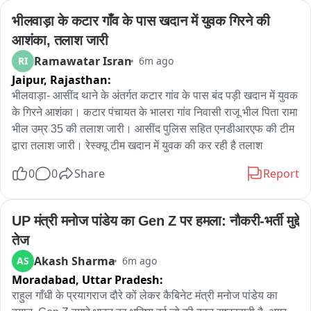
भीलवाड़ा के कटार गाँव के पास खदान में युवक गिरने की 
बाईट ----पूनम देवी ग्रामीण

बाईट ---मुकेश कुमारी ग्रामीण

आशंका, तलाश जारी
रिपोर्टर राजकुमार सिंह ptc
Ramawatar Isran
RI
6m ago
Jaipur,
Rajasthan:
भीलवाड़ा- आसींद थाने के अंतर्गत कटार गांव के पास बंद पड़ी खदान में युवक 
के गिरने आशंका। कटार पंचायत के भालरा गांव निवासी राजू भील पिता रामा 
भील उम्र 35 की तलाश जारी। आसींद पुलिस सहित एनडीआरएफ की टीम 
द्वारा तलाश जारी। रेस्क्यू टीम खदान में युवक की कर रही है तलाश
0
0
Share
Report
UP मंत्री मनोज पांडेय का Gen Z पर हमला: नौकरी-भर्ती मुद्दे 
तेज
Akash Sharma
AS
6m ago
Moradabad,
Uttar Pradesh:
राहुल गाँधी के प्रयागराज दौरे कों लेकर कैबिनेट मंत्री मनोज पांडेय का 