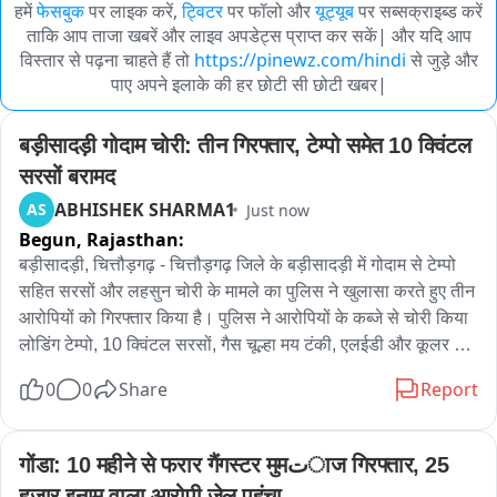
हमें
फेसबुक
पर लाइक करें,
ट्विटर
पर फॉलो और
यूट्यूब
पर सब्सक्राइब्ड करें
ताकि आप ताजा खबरें और लाइव अपडेट्स प्राप्त कर सकें| और यदि आप
विस्तार से पढ़ना चाहते हैं तो
https://pinewz.com/hindi
से जुड़े और
पाए अपने इलाके की हर छोटी सी छोटी खबर|
बड़ीसादड़ी गोदाम चोरी: तीन गिरफ्तार, टेम्पो समेत 10 क्विंटल 
सरसों बरामद
ABHISHEK SHARMA1
AS
Just now
Begun,
Rajasthan:
बड़ीसादड़ी, चित्तौड़गढ़ - चित्तौड़गढ़ जिले के बड़ीसादड़ी में गोदाम से टेम्पो 
सहित सरसों और लहसुन चोरी के मामले का पुलिस ने खुलासा करते हुए तीन 
आरोपियों को गिरफ्तार किया है। पुलिस ने आरोपियों के कब्जे से चोरी किया 
लोडिंग टेम्पो, 10 क्विंटल सरसों, गैस चूल्हा मय टंकी, एलईडी और कूलर 
बरामद किया है। वहीं 15 क्विंटल लहसुन बेचकर प्राप्त 52 हजार रुपये भी 
0
0
Share
Report
बरामद किए गए हैं। एसपी धर्मेंद्र सिंह के निर्देशन में पुलिस टीम ने सीसीटीवी 
फुटेज खंगालने और संदिग्धों से पूछताछ के बाद आरोपियों को पकड़ा। 
गिरफ्तार आरोपियों में वाजीद मीर खां, इरफान मोहम्मद और दीपक जटिया 
गोंडा: 10 महीने से फरार गैंगस्टर मुमتाज गिरफ्तार, 25 
शामिल हैं। पुलिस आरोपियों से अन्य वारदातों को लेकर भी पूछताछ कर रही 
हजार इनाम वाला आरोपी जेल पहुंचा