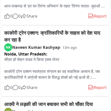
आज लखनऊ से 'हर घर तिरंगा अभियान' के तहत 'तिरंगा यात्रा- युवाओं के 
साथ' का शुभारंभ एवं 'काकोरी ट्रेन एक्शन' के शताब्दी समारोह में सहभाग 
0
0
Share
Report
कर अपने गौरवशाली इतिहास और वीर क्रांतिकारियों की स्मृतियों को नमन 
करूंगा。

काकोरी ट्रेन एक्शन: क्रांतिकारियों के साहस को देश याद 
इसके उपरांत 'विकास भी, विरासत भी' के भाव के साथ भगवान गौतम बुद्ध की 
कर रहा है
पावन धरा जनपद सिद्धार्थनगर के डुमरियागंज एवं बांसी विधान सभा क्षेत्रों में 
Naveen Kumar Kashyap
NK
13m ago
₹311 करोड़ से अधिक लागत की 107 लोक-कल्याणकारी परियोजनाओं का 
Noida,
Uttar Pradesh:
लोकार्पण/शिलान्यास और विभिन्न योजनाओं के लाभार्थियों को प्रमाण-पत्र 
भी वितरित होगा。

सीएम डॉ मोहन यादव ने किया एक्स पोस्ट 

Nation First के मंत्र को आत्मसात करते हुए विरासत के संरक्षण, सर्वांगीण 
काकोरी ट्रेन एक्शन स्वतंत्रता संग्राम का वह साहसिक अध्याय है, जब 
विकास और हर नागरिक के जीवन में सकारात्मक परिवर्तन लाने के लिए डबल 
क्रांतिकारियों ने अंग्रेजी शासन के विरुद्ध संघर्ष को नई ऊर्जा दी।

इंजन सरकार पूर्ण रूप से संकल्पित है।
इस ऐतिहासिक कार्रवाई के वीर सपूतों का साहस, त्याग और राष्ट्रभक्ति 
0
0
Share
Report
देशवासियों के लिए गौरव का विषय रहेगा। अमर क्रांतिकारियों को सादर 
नमन करता हूं。
आदमी ने लड़की की जान बचाकर सभी को चौंका दिया