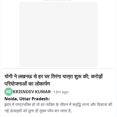
ADVERTISEMENT
एक्ट के तहत मामला दर्ज कर जांच शुरू कर दी है। प्रकरण की जांच 
छीपाबड़ौद थानाधिकारी गंभीर सिंह कर रहे हैं。

थानाधिकारी राधेश्याम मंडावत ने बताया कि पुलिस पूछताछ में सामने आया 
कि दोनों आरोपी  कहीं से डोडा-चूरा लेकर आए थे। इसके बाद इसे कार से 
किसी स्थान पर सप्लाई करने के लिए ले जा रहे थे। इसी दौरान पुलिस ने 
उनके घर के पास ही दोनों को पकड़ लिया। पुलिस अब यह पता लगाने में 
जुटी है कि आरोपी डोडा-चूरा कहां से लेकर आए थे और इसे किसे सप्लाई 
करने वाले थे。
योगी ने लखनऊ से हर घर तिरंगा यात्रा शुरू की; करोड़ों 
परियोजनाओं का लोकार्पण
KRISNDEV KUMAR
KK
13m ago
Noida,
Uttar Pradesh:
हृदय में राष्ट्रभक्ति हो तो हर व्यक्ति के जीवन में समृद्धि लाना और विकास की 
नई ऊंचाइयों को छूना ही मुख्य ध्येय बन जाता है。
