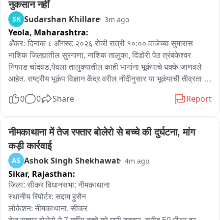
नुकसान नहीं
Sudarshan Khillare
SK
3m ago
Yeola,
Maharashtra:
अँकर:-दिनांक ८ ऑगस्ट २०२६ रोजी रात्री १०:०० वाजेच्या सुमारास 
नाशिक जिल्ह्यातील सुरगाणा, नाशिक तालुका, दिंडोरी पेठ त्रंबकेश्वर 
निफाड चांदवड,येवला तालुक्यातील काही भागांना भूकंपाचे धक्के जाणवले 
आहेत. राष्ट्रीय भूकंप विज्ञान केंद्र वरील नोंदीनुसार या भूकंपाची तीव्रता 
रिश्टर स्केलवर ४.३ इतकी नोंदविण्यात आली असून भूकंपाचा केंद्रबिंदू 
0
0
Share
Report
गुजरात राज्यातील हातगड डोंगर रांगा जवळील जमिनीखाली ५ किलोमीटर 
खोलीवर होता. प्राप्त झालेल्या प्राथमिक माहितीनुसार जिल्ह्यात कुठेही 
कसल्याही प्रकारची जीवितहानी झालेली नाही. तरी काही ठिकाणी घरांना 
नीमकाथाना में तेज रफ्तार बोलेरो से बच्चे की दुर्घटना, मांग 
भेगा पडल्याच्या घटना देखील समोर आले आहे, संभाव्य धोका टाळण्यासाठी 
कड़ी कार्रवाई
नागरिकांनी सतर्क राहावे. विशेषतः कच्चे बांधकाम (दगड-मातीचे बांधकाम) 
Ashok Singh Shekhawat
AS
4m ago
असलेल्या घरांमध्ये राहणाऱ्या नागरिकांनी अधिक काळजी घ्यावी, असे 
Sikar,
Rajasthan:
आवाहन जिल्हा प्रशासनामार्फत करण्यात येत आहे.

जिला: सीकर विधानसभा: नीमकाथाना

 *ग्राफिक्स*

स्थानीय रिपोर्टर: सद्दाम हुसैन

जिल्हा प्रशासनाच्या महत्त्वाच्या सूचना / आवाहन:

लोकेशन: नीमकाथाना, सीकर
