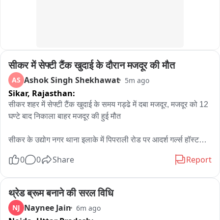
सीकर में सेफ्टी टैंक खुदाई के दौरान मजदूर की मौत
Ashok Singh Shekhawat
AS
5m ago
Sikar,
Rajasthan:
सीकर शहर में सेफ्टी टैंक खुदाई के समय गड्ढे में दबा मजदूर, मजदूर को 12 
घण्टे बाद निकाला बाहर मजदूर की हुई मौत

सीकर के उद्योग नगर थाना इलाके में पिपराली रोड पर आदर्श गर्ल्स हॉस्टल 
के पास शनिवार को सेफ्टी टैंक की खुदाई का काम करते समय मिट्टी धंसने 
0
0
Share
Report
से एक मजदूर मिट्टी में दब गया, जिसे 12 घण्टे बाद देर रात सिविल डिफेंस 
टीम ने बाहर निकाला. मजदूर सिकंदर की मौत हो गई. शव का आज 
पोस्टमार्टम किया जाएगा. 12 घंटे से रेस्क्यू किया गया ।

थ्रेड ब्रूम बनाने की सरल विधि
Naynee Jain
NJ
6m ago
सीकर अतिरिक्त पुलिस अधीक्षक तेजपाल सिंह ने ने बताया कि मजदूर सीकर 