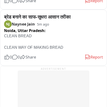
0
0
Share
Report
उपचार चल रहा है।

घटना की जानकारी मिलने के बाद प्रसिद्ध स्नेक रेस्क्यूअर 'मुरली वाले' मौके 
पर पहुंचे। उन्होंने काफी मशक्कत के बाद घर में छिपे जहरीले सांप को 
ब्रेड बनाने का साफ-सुथरा आसान तरीका
सुरक्षित पकड़ लिया, जिसके बाद ग्रामीणों ने राहत की सांस ली।

Naynee Jain
NJ
5m ago
बच्चे की मौत की खबर मिलते ही परिवार में मातम पसर गया। परिजनों का रो-
Noida,
Uttar Pradesh:
रोकर बुरा हाल है। वहीं इस घटना से पूरे गांव में शोक का माहौल है। ग्रामीण 
CLEAN BREAD

घायल महिला के जल्द स्वस्थ होने की प्रार्थना कर रहे हैं।
CLEAN WAY OF MAKING BREAD
0
0
Share
Report
ADVERTISEMENT