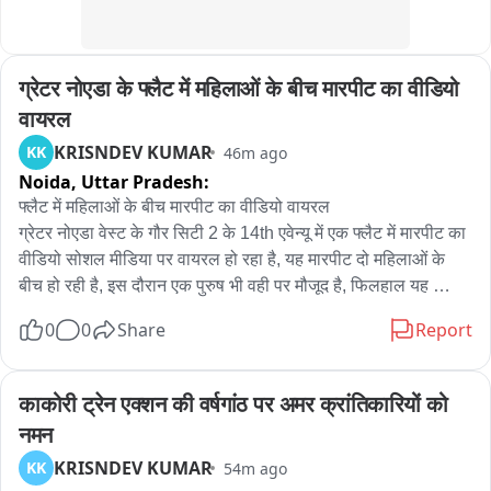
ग्रेटर नोएडा के फ्लैट में महिलाओं के बीच मारपीट का वीडियो 
वायरल
KRISNDEV KUMAR
KK
46m ago
Noida,
Uttar Pradesh:
फ्लैट में महिलाओं के बीच मारपीट का वीडियो वायरल

ग्रेटर नोएडा वेस्ट के गौर सिटी 2 के 14th एवेन्यू में एक फ्लैट में मारपीट का 
वीडियो सोशल मीडिया पर वायरल हो रहा है, यह मारपीट दो महिलाओं के 
बीच हो रही है, इस दौरान एक पुरुष भी वही पर मौजूद है, फिलहाल यह 
वीडियो सोशल मीडिया पर वायरल है।

0
0
Share
Report
बताया जा रहा है कि पति और पत्नी के बीच विवाद चल रहा था और इनका 
मामला कोर्ट में चल रहा है, वही पति की एक महिला दोस्त शुक्रवार को अपने 
फ्लैट को खाली कर रही थी तो उसने मदद के लिए उस महिला के पति को 
काकोरी ट्रेन एक्शन की वर्षगांठ पर अमर क्रांतिकारियों को 
14th एवेन्यूट बुला लिया और महिला को भी इस बात की भनक लग गई और 
नमन
वह भी अपने पति के पीछे 14th एवेन्यू पहुंच गई, जब उसने वहां पर अपने पति 
KRISNDEV KUMAR
KK
54m ago
को उस महिला के साथ देखा तो पहले दोनों के बीच विवाद हुआ और विवाद के 