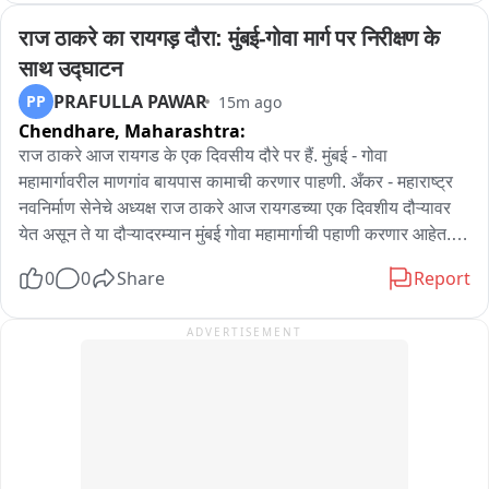
यूनिट, फायर ब्रिगेड और एम्बुलेंस समेत 200 से ज़्यादा कर्मचारियों की बड़ी 
राज ठाकरे का रायगड़ दौरा: मुंबई-गोवा मार्ग पर निरीक्षण के 
टीम तैनात की गई है। अलीगढ़, मथुरा और हाथरस जैसे ज़िलों से पानी भरने 
साथ उद्घाटन
और उसे अपने-अपने इलाकों में ले जाने के लिए आने वाले लोगों की सुविधा के 
PRAFULLA PAWAR
PP
15m ago
लिए पार्किंग की व्यवस्था की गई है। कुल मिलाकर, यहाँ की व्यवस्था की 
Chendhare,
Maharashtra:
बहुत तारीफ़ हो रही है।
राज ठाकरे आज रायगड के एक दिवसीय दौरे पर हैं. मुंबई - गोवा 
महामार्गावरील माणगांव बायपास कामाची करणार पाहणी. अँकर - महाराष्ट्र 
नवनिर्माण सेनेचे अध्यक्ष राज ठाकरे आज रायगडच्या एक दिवशीय दौऱ्यावर 
येत असून ते या दौऱ्यादरम्यान मुंबई गोवा महामार्गाची पहाणी करणार आहेत. 
माणगांव, पेण, पनवेल येथील पक्ष कार्यालयाचे उद्घाटन देखील मनसे राज 
0
0
Share
Report
ठाकरे यांच्या हस्ते होणार आहे. मनसे अध्यक्ष राज ठाकरे रायगड दौऱ्यावर येत 
असल्याने कार्यकर्त्यांकडून स्वागताची जय्यत तयारी करण्यात आली आहे. 
ADVERTISEMENT
माणगांव शहर आणि महामार्गावर ठिकठिकाणी स्वागताचे बॅनर आणि झेंडे 
लावण्यात आले आहेत. रखडलेला मुंबई गोवा महामार्ग आणि टोलच्या मुद्द्यावर 
राज ठाकरे काय भूमिका घेतात याकडे सर्वांचं लक्ष लागून राहिलं आहे.