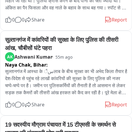
विहार जा रहा था। पुलिया क्रॉस करने के बाद पानी का फ्लो ज्यादा था। 
अंकित का पैर फिसला और वह नाले के बहाव के साथ बह गया। स्पॉट से 
WT. चश्मदीद की बाइट (फाइल फोटो).
0
0
Share
Report
सुल्तानगंज में कांवरियों की सुरक्षा के लिए पुलिस की तीसरी 
आंख, चौबीसों घंटे पहरा
Ashwani Kumar
AK
55m ago
Naya Chak,
Bihar:
सुल्तानगंज में आस्था के سैलाब के बीच सुरक्षा का भी अभेद किला तैयार है। 
देश-विदेश से पहुंच रहे लाखों कांवरियों की सुरक्षा के लिए पुलिस की नजर 
चप्पे-चप्पे पर है। जमीन पर पुलिसकर्मियों की तैनाती है तो आसमान से लेकर 
सड़क तक कैमरों की तीसरी आंख हरकत को कैद कर रही है। पूरे मेला क्षेत्र 
और कांवरिया पथ पर एक हजार से ज्यादा सीसीटीवी कैमरे लगाए गए हैं, 
0
0
Share
Report
जिनमें दर्जनों हाईटेक एआई कैमरे भी शामिल हैं।

सुल्तानगंज थाना परिसर में बने सीसीटीवी सर्विलांस कंट्रोल रूम से 24 घंटे 
19 सदस्यीय मौग्राम पंचायत में 15 टीएमसी के समर्थन से 
पूरे मेला क्षेत्र की निगरानी की जा रही है। सीनियर एसपी प्रमोद कुमार 