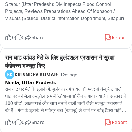
Sitapur (Uttar Pradesh): DM Inspects Flood Control 
Projects, Reviews Preparations Ahead Of Monsoon / 
Visuals (Source: District Information Department, Sitapur)

सोर्स एनएआई

0
0
Share
Report
DM ने बाढ़ नियंत्रण परियोजनाओं का निरीक्षण किया और मॉनसून से पहले 
तैयारियों की समीक्षा की और अधिकारियों को मॉनसून को लेकर निर्देश दिए 

राम घाट कांवड़ मेले के लिए बुलंदशहर प्रशासन ने सुरक्षा 
डीएम ने ग्राम बसंतापुर और लखनीपुर में शारदा नदी के दाएं किनारे पर कराए 
बंदोबस्त मजबूत किए
गए कटान रोधी कार्यों की स्थिति का जायजा लिया और अधिकारियों को 
KRISNDEV KUMAR
KK
12m ago
लगातार निगरानी बनाए रखने के निर्देश दिए。
Noida,
Uttar Pradesh:
राम घाट पर मेले के इलाके में, बुलंदशहर पंचायत की मदद से कंक्रीट वाले 
घाट पर बने मेला कंट्रोल रूम में 'खोया-पाया' कैंप लगाया गया है। सरकार ने 
100 सीटों, लाइफगार्ड और जान बचाने वाली नावों जैसी मज़बूत व्यवस्थाएं 
की हैं। गंगा के इलाके से पवित्र जल (कांवड़) ले जाने पर कोई टैक्स नहीं है, 
और अगर कोई पैसे वसूलने की कोशिश करे तो इसकी सूचना कंट्रोल रूम 
0
0
Share
Report
को दी जानी चाहिए। ज़िला प्रशासन ने सुरक्षा के लिए लाइट, साउंड 
सिस्टम, बैरिकेड और CCTV कैमरे लगाए हैं। वॉटर पुलिस, ब्लड डोनेशन 