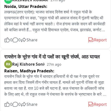
Noida,
Uttar Pradesh:
लखनऊ(उत्तर प्रदेश): भाजपा सांसद दिनेश शर्मा ने राहुल गांधी के 
प्रयागराज दौरे पर कहा, "राहुल गांधी की आवाज संसद में गूंजनी चाहिए थी 
लेकिव वहां वे चर्चा नहीं करना चाहते। रोज हंगामा करके सदन की कार्यवाही 
को बाधित करते हैं... राहुल गांधी हिमाचल प्रदेश, पंजाब, झारखंड, कर्नाटक 
में पेपर लीक और अनियमितताओं पर नहीं बोलते...आप सिर्फ जहां चुनाव होने 
0
0
Share
Report
वाला है वहां जाएंगे और भ्रांति फैलाएंगे"।
रायसेन के भूरेरु गांव में दो पक्षों का खूनी संघर्ष, आठ घायल
Raj Kishore Soni
RK
27m ago
Raisen,
Madhya Pradesh:
रायसेन जिले के भूरेरु गांव में धारदार हथियारों से दो पक्ष ने एक दूसरे पर 
हमला कर दिया जिसमें तीन गंभीर घायल हैं. मामले को पुरानी रंजिश से जुड़ा 
बताया जा रहा है. रात 10 बजे की घटना है. कल पंचायत के अधिकारी जांच 
के लिए आए थे, तो राहुल रजक ने पंचायत के सरपंच के भ्रष्टाचार के बारे में 
शिकायत की. उसी बात पर कल बहस हुई और राहुल रजक ने थाने में भी 
0
0
Share
Report
शिकायत की. आज दोनों पक्षों में लड़ाई हो गई जो खूनी संघर्ष में बदल गई. कुल 