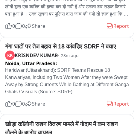
लोगों द्वारा एक व्यक्ति की हत्या कर दी गयी हैं और उनका शव सड़क किनारे 
पड़ा हुआ हैं । उक्त सूचना पर पुलिस द्वारा जांच की गयी तो ज्ञात हुआ कि 
गांव में हीं ब्रह्मभोज का कार्यक्रम था, जिसमें मृतक भी आमंत्रित थे, जहां पर 
0
0
Share
Report
उनका कुछ लोगों के साथ विवाद हो गया, विवाद के दौरान ही कुछ लोगों द्वारा 
उनको मारापीटा गया, जिससे उनकी मृत्यु हो गयी । मृतक के परिजन से 
प्राप्त तहरीर के आधार पर थाना सिकरीगंज पर सुसंगत धाराओं में अभियोग 
गंगा घाटों पर तेज बहाव से 18 कांवड़िए SDRF ने बचाए
पंजीकृत कर नामजद 03 अभियुक्तों व 07 संदिग्ध व्यक्तियों को पुलिस 
KRISNDEV KUMAR
KK
28m ago
हिरासत में लेकर पूछताछ व अग्रिम विधिक कार्यवाही की जा रही हैं।
Noida,
Uttar Pradesh:
Haridwar (Uttarakhand): SDRF Teams Rescue 18 
Kanwariyas, Including Two Women After they were Swept 
Away by Strong Currents While Bathing at Different Ganga 
Ghats / Visuals (Source: SDRF)

0
0
Share
Report
हरिद्वार, उत्तराखंड: हरिद्वार में गंगा के अलग-अलग घाटों पर नहाते समय तेज़ 
बहाव में बह जाने के बाद, SDRF की टीमों ने 18 कांवड़ियों (जिनमें दो 
महिलाएं भी शामिल थीं) को बचाया。

खोड़ा कॉलोनी राशन वितरण मामले में गोदाम में कम राशन 
तौलने के आरोप वायरल