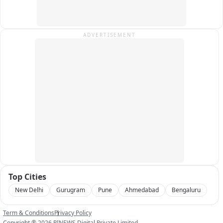
তৃণমূলের কোনও সদস্য অবশ্য এই বিষয়ে প্রকাশ্যে প্রতিক্রিয়া দিতে চাননি। 
অন্যদিকে নতুন প্রধান পেয়ে খুশি গ্রামবাসীরা। তাঁদের আশা এবার পঞ্চায়েতের 
অচলাবস্থা কাটিয়ে স্বাভাবিক হবে পরিষেবা।

ADVERTISEMENT
১৮ তৃণমূলের সমর্থনে ১ বিজেপি! মৌগ্রাম পঞ্চায়েতে এই নজিরবিহীন রাজনৈতিক 
পালাবদল আগামী দিনে কতটা প্রভাব ফেলে এখন সেটাই দেখার।

বাইট:-

১) চন্দ্রাবতী ঘোষ, (মৌগ্রাম পঞ্চায়েতের প্রধান)

২) অরূপ হালদার (গ্রামবাসী)

৩) প্রসেনজিৎ বোস , কল্যানপুর বিজেপি কর্মী

৪) মনোজ মিস্ত্রি (প্রোগ্রাম গ্রাম পঞ্চায়েতের এসটিপি)

৫) নব কুমার ঘোষ গ্রামবাসী
Top Cities
New Delhi
Gurugram
Pune
Ahmedabad
Bengaluru
Term & Conditions
Privacy Policy
Copyright ®
2026
PINEWS Digital Private Limited