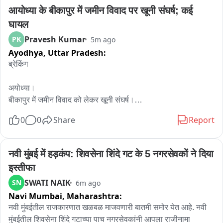
आयोध्या के बीकापुर में जमीन विवाद पर खूनी संघर्ष; कई 
अनियमितता मिलने पर कारोबारियों पर जुर्माना और कानूनी कार्रवाई होगी
घायल
Pravesh Kumar
PK
5m ago
Ayodhya,
Uttar Pradesh:
ब्रेकिंग 

अयोध्या।

बीकापुर में जमीन विवाद को लेकर खूनी संघर्ष।

0
0
Share
Report
मोतीगंज पुलिस चौकी क्षेत्र के जोहन चितई मिश्र का पुरवा गांव का मामला।

दो पक्षों के बीच जमीन के एक टुकड़े को लेकर लंबे समय से विवाद चल रहा 
नवी मुंबई में हड़कंप: शिवसेना शिंदे गट के 5 नगरसेवकों ने दिया 
था।

इस्तीफा
SWATI NAIK
SN
6m ago
शुक्रवार को कहासुनी के बाद दोनों पक्ष आमने-सामने आ गए।

Navi Mumbai,
Maharashtra:
विवाद बढ़ने पर लाठी-डंडों, लोहे की रॉड और धारदार हथियारों से हमला 
नवी मुंबईतील राजकारणात खळबळ माजवणारी बातमी समोर येत आहे. नवी 
किया गया।

मुंबईतील शिवसेना शिंदे गटाच्या पाच नगरसेवकांनी आपला राजीनामा 