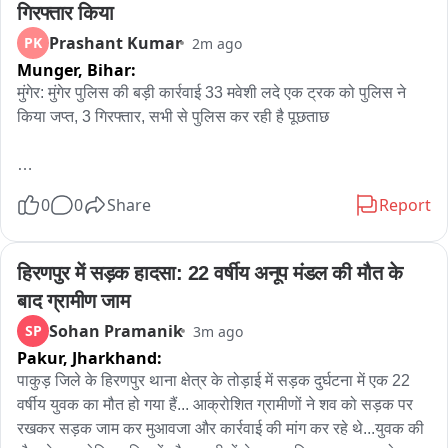
गिरफ्तार किया
Prashant Kumar
PK
2m ago
Munger,
Bihar:
मुंगेर: मुंगेर पुलिस की बड़ी कार्रवाई 33 मवेशी लदे एक ट्रक को पुलिस ने 
किया जप्त, 3 गिरफ्तार, सभी से पुलिस कर रही है पूछताछ 

मुंगेर पुलिस ने पशु तस्करी के खिलाफ बड़ी कार्रवाई करते हुए श्री कृष्णा सेतु 
0
0
Share
Report
के समीप 33 मवेशियों से लदे एक ट्रक को जप्त कर लिया छापेमारी के दौरान 
तीन कथित पशु तस्कर को पुलिस ने गिरफ्तार किया है। ट्रक की तलाशी के 
दौरान पुलिस ने 33 भैंस बरामद की है। जिसमें तीन से चार मवेशी मृत पाए गए 
हिरणपुर में सड़क हादसा: 22 वर्षीय अनूप मंडल की मौत के 
हैं। पुलिस ने सभी आरोपित को न्यायिक हिरासत में लेकर पूछताछ कर रही 
बाद ग्रामीण जाम
है। जबकि बरामद मवेशी और ट्रक को कब्जे में लेकर पुलिस आगे की 
Sohan Pramanik
SP
3m ago
कार्रवाई शुरू कर दी है। एसपी सैयद इमरान मसूद ने बताया कि मुफस्सिल 
Pakur,
Jharkhand:
थाना अध्यक्ष को गुप्त सूचना मिली कि पशु तस्कर ट्रक के जरिए बड़ी संख्या 
में मवेशी की खेप लेकर गुजरने वाले हैं। इसी सूचना के आधार पर मुफस्सिल 
पाकुड़ जिले के हिरणपुर थाना क्षेत्र के तोड़ाई में सड़क दुर्घटना में एक 22 
थाना के पुलिस और जिला आसूचना इकाई की संयुक्त टीम ने श्री कृष्णा सेतु 
वर्षीय युवक का मौत हो गया हैं... आक्रोशित ग्रामीणों ने शव को सड़क पर 
पर विशेष वाहन जांच अभियान चलाया। जांच के दौरान संदिग्ध ट्रक को 
रखकर सड़क जाम कर मुआवजा और कार्रवाई की मांग कर रहे थे...युवक की 