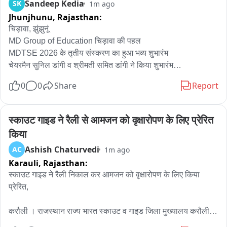
Sandeep Kedia
SK
1m ago
Jhunjhunu,
Rajasthan:
चिड़ावा, झुंझुनूं

MD Group of Education चिड़ावा की पहल

MDTSE 2026 के तृतीय संस्करण का हुआ भव्य शुभारंभ

चेयरमैन सुनिल डांगी व श्रीमती समित डांगी ने किया शुभारंभ

1.25 करोड़ रूपए तक के कैश अवार्ड्स व स्कॉलरशिप मिलेगी

0
0
Share
Report
शेखावाटी के साथ—साथ हरियाणा के विद्यार्थियों को मिलेगा मौका

हर साल MD Talent Search Exam में शामिल होते है हजारों बच्चे

नीट, जेईई समेत अन्य प्रतियोगी परीक्षाओं की तैयारी करवाती है संस्था

स्काउट गाइड ने रैली से आमजन को वृक्षारोपण के लिए प्रेरित 
एमडी कॅरिअर लाइन कोचिंग के जरिए स्कूलिंग के साथ करवाती है तैयारी

किया
Ashish Chaturvedi
AC
1m ago
झुंझुनूं जिले के चिड़ावा में संचालित नीट, जेईई समेत अन्य प्रतियोगी परीक्षाओं 
Karauli,
Rajasthan:
की तैयारी स्कूलिंग के साथ करवाने वाले MD Group of Education 
चिड़ावा द्वारा आयोजित MD Talent Search Exam यानि कि MDTSE 
स्काउट गाइड ने रैली निकाल कर आमजन को वृक्षारोपण के लिए किया 
2026 के तृतीय संस्करण का भव्य शुभारंभ किया गया है। संस्था के चेयरमैन 
प्रेरित,

सुनिल डांगी और एमडी श्रीमती समित डांगी के अलावा इस शुभारंभ कार्यक्रम 
में चिड़ावा एवं आसपास के क्षेत्रों के प्राचार्यों, शिक्षकों, विद्यार्थियों, 
करौली । राजस्थान राज्य भारत स्काउट व गाइड जिला मुख्यालय करौली के 
अभिभावकों एवं संस्थान के पदाधिकारियों ने बढ़-चढ़कर भाग लिया। इस 
तत्वाधान में जिला स्काउट गाइड भवन में आयोजित किया जा रहे राज्यपाल 