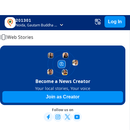
201301
Log In
Home
Noida, Gautam Buddha Nagar, Uttar Pradesh
Web Stories
Become a News Creator
Your local stories, Your voice
Join as Creator
Follow us on