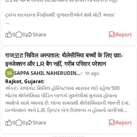
બે વખત દંડ વસૂલવામાં આવ્યો હોવાનો આક્ષેપ છે. મેયર, ડેપ્યુટી 
US માં જન્મ લેનારા વિદેશીઓના સંતાનોને નાગરિકતા નહીં

મેયર અને સ્થાનિક કોર્પોરેટરો સહિતના પદાધિકારીઓને વારંવાર 
રજૂઆત કરવા છતાં સમસ્યાનું નિરાકરણ નહીં આવતા પરિવારનો 
ટ્રમ્પ સરકારના નિર્ણયથી ગુજરાતીઓને થશે મોટી અસર

રોષ ફાટી નીકળયો છે. પરિવારનું કહેવું છે કે અધિકારીઓની 
કામગીરીથી અમારે આત્મહત્યા કરવી પડે તેવી પરિસ્થિતિ સર્જાઈ 
ટ્રમ્પ સરકારના નિર્ણય અંગે વિઝા એક્સપર્ટનું નિવેદન

0
0
Share
Report
છે. હવે સવાલ એ છે કે મનપાની જગ્યા રોકાણ ಶાખા ખરેખર 
નિયમ પ્રમાણે કાર્યવાહી કરી રહી છે કે પછી કાર્યવાહી કરવામાં પણ 
અતેરે ત્યાં લીગલ છે એ ગ્રીન كار્ડ ધારકોને અસર નહીં થાય

ભેદભાવ થઈ રહ્યો છે? એક તરફ નોનવેજની લાંડીઓ યથાવત્ 
राज코ट सिविल अस्पताल: थैलेसीमिया बच्चों के लिए दवा-
અને બીજી તરફ હિન્દુ ધંધાર્થીઓ સામે કાર્યવાહી—આ આખા 
ઇલીગલ રહે છે, તેમના બાળકને જન્મ સાથે મળતો લીગલ રાઇટ 
इनजेक्शन और LR बैग नहीं, गरीब परिवार परेशान
મામલે રાજકોટ મનપાના ઉચ્ચ અધિકારીઓ ક્યારે જવાબ આપશે?
નહીં મળે

SAPPA SAHIL NAHERUDINBHAI
SS
1h ago
Rajkot,
Gujarat:
અનેક લોકો વિઝિટર વિઝા પર અમેરિકામાં બાળકનો જન્મ કરાવવા 
જતા હતા

એંકર:- રાજકોટ સિવિલ હોસ્પિટલમાં સારવાર લઈ રહેલા 500 
જેટલા થેલેસેમિયા પીડિત બાળકો મુશ્કેલીમાં મુકાયા હોવાના 
ટેમ્પરરી વિઝિટર વિઝાના બહાનાના હેઠળ બાળકના જન્મ સાથે 
આક્ષેપો સામે આવ્યા છે. લાંબા સમયથી થેલેસેમિયાની જરૂરી દવા, 
વિઝા મેળવતા હતા

ઇન્જેક્શન અને L.R. ફિલ્ટર બેગ ઉપલબ્ધ ન હોવાનો વાલીઓનો 
ગંભીર આક્ષેપ છે... જેના કારણે ગરીબ પરિવારોને બાળકોની સારવાર 
0
0
Share
Report
ટ્રમ્પ સરકારના નિર્ણયથી ભારતમાં સૌથી વધુ અસર ગુજરાતીને 
માટે બહારથી દવા ખરીદવી પડી રહી છે અને દર મહિને 18થી 20 
થશે
હજાર રૂપિયા સુધીનો વધારાનો ખર્ચ ભોગવવો પડતો હોવાનો દાવો 