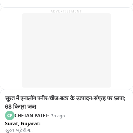
ADVERTISEMENT
सूरत में एनालॉग पनीर-चीज-बटर के उत्पादन-संग्रह पर छापा; 
68 किग्रा जब्त
CHETAN PATEL
CP
3h ago
Surat,
Gujarat:
સુરત બ્રેકીંગ..
