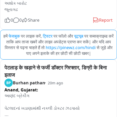
અશોક બારોટ 

0
0
Share
Report
हमें
फेसबुक
पर लाइक करें,
ट्विटर
पर फॉलो और
यूट्यूब
पर सब्सक्राइब्ड करें
ताकि आप ताजा खबरें और लाइव अपडेट्स प्राप्त कर सकें| और यदि आप
विस्तार से पढ़ना चाहते हैं तो
https://pinewz.com/hindi
से जुड़े और
पाए अपने इलाके की हर छोटी सी छोटी खबर|
पेटलाड़ के खड़ाने से फर्जी डॉक्टर गिरफ्तार, डिग्री के बिना 
इलाज
Burhan pathan
BP
20m ago
Anand,
Gujarat:
આણંદ બ્રેકીંગ

પેટલાદનાં ખડાણામાંથી નકલી ડોકટર ઝડપાયો
