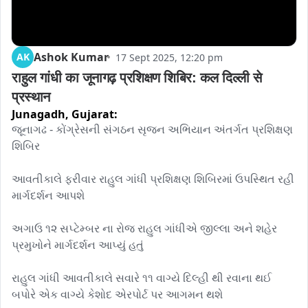
Ashok Kumar
AK
17 Sept 2025, 12:20 pm
राहुल गांधी का जूनागढ़ प्रशिक्षण शिबिर: कल दिल्ली से 
प्रस्थान
Junagadh,
Gujarat:
જૂનાગઢ - કોંગ્રેસની સંગઠન સૃજન અભિયાન અંતર્ગત પ્રશિક્ષણ 
શિબિર 

આવતીકાલે ફરીવાર રાહુલ ગાંધી પ્રશિક્ષણ શિબિરમાં ઉપસ્થિત રહી 
માર્ગદર્શન આપશે 

અગાઉ ૧૨ સપ્ટેમ્બર ના રોજ રાહુલ ગાંધીએ જીલ્લા અને શહેર 
પ્રમુખોને માર્ગદર્શન આપ્યું હતું 

રાહુલ ગાંધી આવતીકાલે સવારે ૧૧ વાગ્યે દિલ્હી થી રવાના થઈ 
બપોરે એક વાગ્યે કેશોદ એરપોર્ટ પર આગમન થશે 
