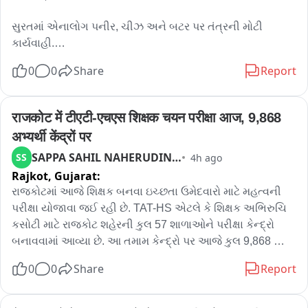
સુરતમાં એનાલોગ પનીર, ચીઝ અને બટર પર તંત્રની મોટી 
કાર્યવાહી.

રાજ્યમાં પ્રતિબંધ મુકાયા બાદ કાર્યવાહી યથાવત 

0
0
Share
Report
સુરત મહಾನગરપાલિકાના બધા ઝોનમાં સઘન ચેકિંગ હાથ ધરાયું.

વિવિધ ઝોનમાં એનાલોગ ઉત્પાદન, વેચાણ અને સંગ્રહ કરતી કુલ 
૧૦૦ સંસ્થાઓની  તપાસ કરવામાં આવી.

राजकोट में टीएटी-एचएस शिक्षक चयन परीक्षा आज, 9,868 
તપાસ દરમિયાન મળી આવેલ આશરે ૬૮ કિલોગ્રામ જેટલો 
अभ्यर्थी केंद्रों पर
એનાલોગ પનીર, ચીઝ અને બટરનો જથ્થો સ્થળ પર જ નાશ 
SAPPA SAHIL NAHERUDINBHAI
SS
4h ago
કરાયો.

Rajkot,
Gujarat:
જનતાના આરોગ્યની સુરક્ષા માટે અન્ન અને ઔષધ નિયમન તંત્ર 
દ્વારા આવી કાર્યવાહી આગળ પણ ચાલુ રહેશે.
રાજકોટમાં આજે શિક્ષક બનવા ઇચ્છતા ઉમેદવારો માટે મહત્વની 
પરીક્ષા યોજાવા જઈ રહી છે. TAT-HS એટલે કે શિક્ષક અભિરુચિ 
કસોટી માટે રાજકોટ શહેરની કુલ 57 શાળાઓને પરીક્ષા કેન્દ્રો 
બનાવવામાં આવ્યા છે. આ તમામ કેન્દ્રો પર આજે કુલ 9,868 
ઉમેદવારે પરીક્ષા આપશે. વર્ષ 2023 બાદ પ્રથમ વખત TAT-HSની 
0
0
Share
Report
પરીક્ષા યોજાઈ રહી હોવાથી ઉમેદવારોમાં પણ ભારે ઉત્સાહ જોવા 
મળી રહ્યો છે. આ પરીક્ષા માત્ર એક કસોટી નહીં પરંતુ ઉચ્ચતર 
માધ્યમિક શાળાઓમાં શિક્ષક તરીકેની ભરતી માટેનો મહત્વનું 