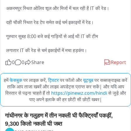
 अकरमपुर स्थित ओलिव शूज और मिर्जा में चल रही है IT की रेड।

 दही चौकी स्थित रेड टेप समेत कई चर्म इकाइयों में रेड।

 गुरुवार सुबह 8:00 बजे कई गाड़ियों से आई थी IT की टीम 

 लगातार IT की रेड से चर्म इकाईयों में मचा हड़कंप।
0
0
Share
Report
हमें
फेसबुक
पर लाइक करें,
ट्विटर
पर फॉलो और
यूट्यूब
पर सब्सक्राइब्ड करें
ताकि आप ताजा खबरें और लाइव अपडेट्स प्राप्त कर सकें| और यदि आप
विस्तार से पढ़ना चाहते हैं तो
https://pinewz.com/hindi
से जुड़े और
पाए अपने इलाके की हर छोटी सी छोटी खबर|
गांधीनगर के गलुडण में तीन नकली घी फैक्ट्रियाँ पकड़ीं, 
9,300 किलो नकली घी जब्त