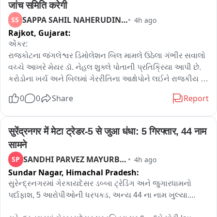
जांच समिति करेगी
SAPPA SAHIL NAHERUDINBHAI
SS
4h ago
Rajkot,
Gujarat:
એંકર:

રાજકોટના જંગલેશ્વર ડિમોલેશન બિલ મામલે ઉઠેલા ગંભીર સવાલો 
વચ્ચે આખરે મેયર ડૉ. નેહલ શુક્લે પોતાની પ્રતિક્રિયા આપી છે. 
કરોડોના ખર્ચ અને બિલમાં ગેરરીતિના આક્ષેપોને લઈને રાજકીય 
માહોલ ગરમાયો છે ત્યાં મેયરે દાવો આવ્યો છે કે સમગ્ર મામલે 
0
0
Share
Report
તપાસ સમિતિની રચના કરવામાં આવી ચૂકી છે અને તપાસ નિષ્પક્ષ 
રીતે કરવામાં આવશે. કોર્પોરેશન કોઈપણ પ્રકારનું ભીનોં સન્કેલશે 
નહીં અને જે પણ હકીકતો હશે તે તપાસ બાદ સામે આવશે. મેયરે 
सुरेंद्रनगर में मेटा ट्रेडर-5 से जुआ धंधा: 5 गिरफ्तार, 44 नाम 
જણાવ્યું કે પહેલાં બે અધ્યક્ષ બદલીGary થયા હોવાથી હવે ત્રીજા 
सामने
અધ્યક્ષની નિમણૂક બાદ તપાસ સમિતિ તમામ દસ્તાવેજોની 
SANDHI PARVEZ MAYURBHAI
SP
4h ago
ચકાસણી કરશે અને ભ્રષ્ટાચાર થયો છે કે નહીં તેનો সিদ্ধান্ত પણ 
Sundar Nagar,
Himachal Pradesh:
સમિતિ જ કરશે. જોકે, છેલ્લાં 38 દિવસથી કોઈ કાર્યવાહી કેમ 
કરવામાં આવી નથી તે સવાલ પર મેયરે જવાબ આપવાનું ટાળ્યું હતું. 
સુરેન્દ્રનગરમાં ગેરકાયદેસર ડબ્બા ટ્રેડિંગ અને જુગારધામનો 
હવે સૌની નજર તપાસ સમિતિના અહેવાલ અને કોર્પોરેશનની 
પર્દાફાશ, 5 આરોપીઓની ધરપકડ, અન્ય 44 ના નામ ખુલ્યા.... 
