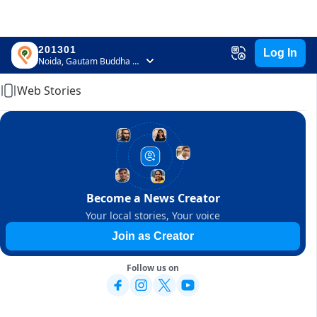
201301
Log In
Home
Noida, Gautam Buddha Nagar, Uttar Pradesh
Web Stories
Become a News Creator
Your local stories, Your voice
Join as Creator
Follow us on