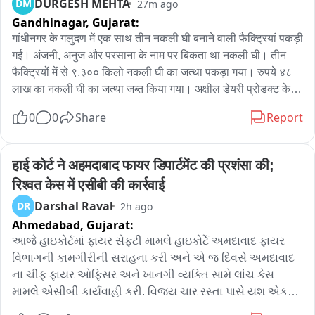
DURGESH MEHTA
DM
27m ago
Gandhinagar,
Gujarat:
गांधीनगर के गलुदण में एक साथ तीन नकली घी बनाने वाली फैक्ट्रियां पकड़ी 
गईं। अंजनी, अनुज और परसाना के नाम पर बिकता था नकली घी। तीन 
फैक्ट्रियों में से ९,३०० किलो नकली घी का जत्था पकड़ा गया। रुपये ४८ 
लाख का नकली घी का जत्था जब्त किया गया। अक्षील डेयरी प्रोडक्ट के 
नाम पर नकली मावे का जत्था भी जब्त किया गया। रुपये ३ लाख की कीमत 
0
0
Share
Report
का नकली मावा भी जब्त किया गया। पुलिस और फूड एंड ड्रग्स की संयुक्त 
कार्रवाई।
हाई कोर्ट ने अहमदाबाद फायर डिपार्टमेंट की प्रशंसा की; 
रिश्वत केस में एसीबी की कार्रवाई
Darshal Raval
DR
2h ago
Ahmedabad,
Gujarat:
આજે હાઇકોર્ટમાં ફાયર સેફટી મામલે હાઇકોર્ટે અમદાવાદ ફાયર 
વિભાગની કામગીરીની સરાહના કરી અને એ જ દિવસે અમદાવાદ 
ના ચીફ ફાયર ઓફિસર અને ખાનગી વ્યક્તિ સામે લાંચ કેસ 
મામલે એસીબી કાર્યવાહી કરી. વિજય ચાર રસ્તા પાસે યશ એકવા 
કોમ્પ્લેક્ષ ખાતે કાર્યવાહી કરાઈ. મળતી માહિતી મુજબ ફરીયાદી 