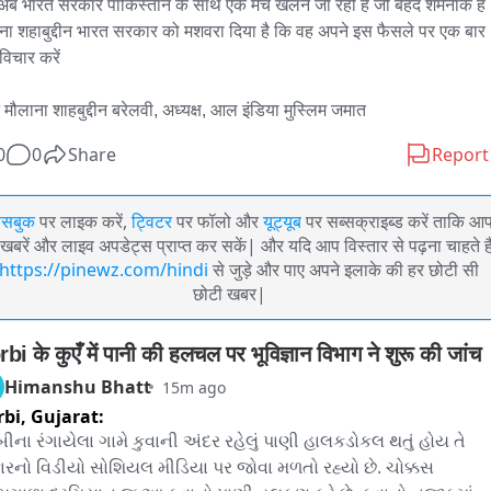
ब भारत सरकार पाकिस्तान के साथ एक मैच खेलने जा रही है जो बेहद शर्मनाक है 
ना शहाबुद्दीन भारत सरकार को मशवरा दिया है कि वह अपने इस फैसले पर एक बार 
िचार करें

 मौलाना शाहबुद्दीन बरेलवी, अध्यक्ष, आल इंडिया मुस्लिम जमात
0
0
Share
Report
ेसबुक
पर लाइक करें,
ट्विटर
पर फॉलो और
यूट्यूब
पर सब्सक्राइब्ड करें ताकि आ
खबरें और लाइव अपडेट्स प्राप्त कर सकें| और यदि आप विस्तार से पढ़ना चाहते है
https://pinewz.com/hindi
से जुड़े और पाए अपने इलाके की हर छोटी सी
छोटी खबर|
bi के कुएँ में पानी की हलचल पर भूविज्ञान विभाग ने शुरू की जांच
Himanshu Bhatt
15m ago
bi,
Gujarat:
ીના રંગાયેલા ગામે કુવાની અંદર રહેલું પાણી હાલકડોકલ થતું હોય તે 
કારનો વિડીયો સોશિયલ મીડિયા પર જોવા મળતો રહ્યો છે. ચોક્કસ 