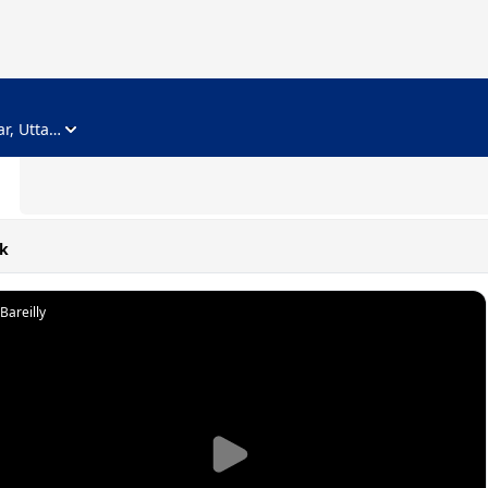
ADVERTISEMENT
Noida, Gautam Buddha Nagar, Uttar Pradesh
k
Bareilly