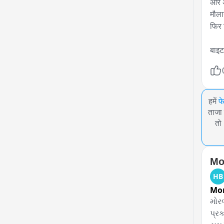
और अ
मौला
फिर व
बाइट
हमें
फ
ताजा 
तो
Mor
HB
Mor
મોરબ
પ્ર