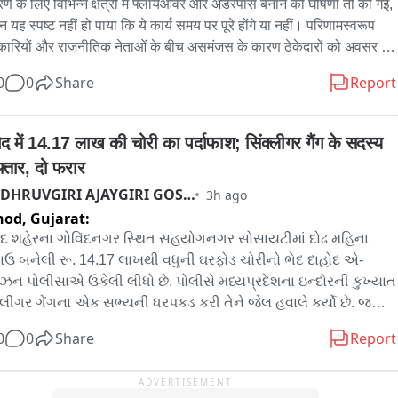
रण के लिए विभिन्न क्षेत्रों में फ्लायओवर और अंडरपास बनाने की घोषणा तो की गई, 
 : એ.કે વર્મા dysp વલસાડ

 यह स्पष्ट नहीं हो पाया कि ये कार्य समय पर पूरे होंगे या नहीं। परिणामस्वरूप 
 02 : આરોપી યશ પટેલની છેતરપિંડી કરવાની રીત ખૂબ જ ચાલાકીભરી 
ारियों और राजनीतिक नेताओं के बीच असमंजस के कारण ठेकेदारों को अवसर 
. કાર નંબર GJ 15 CP 3203 ખરીદ્યા બાદ તેણે નિયમ મુજબ બેંકના 
जाता है और वे अपनी मर्जी से कार्य कर देते हैं, जिससे परियोजनाओं की समयरेखा 
પોથેકેશનની એન્ટ્રી કરાવી ન હતી. આરટીઓ માં ડુપ્લીકેટ કાગળો ભેગા 
0
0
Share
Report
बार टलती रहती है। वर्तमान में शहर में तीन प्रमुख फ्लायओवर परियोजनाओं के 
ને આરસી બુકમાં એન્ટ્રી પડવા દીધી ન હતી અને રજીસ્ટ્રેશન કરાવી 
त यही पूछताछ का विषय बने हुए हैं: मक़राबा रेल्वे फ्लायओवर, वेशलपुर रेलवे 
ં હતું. હાઇપોથેકેશનના બોગસ દસ્તાવેજો બનાવી, તેને ખરા તરીકે 
यओवर और नरोडा पाटिया से गैलेक्सी सिनेमा तक बड़े फ्लायओवर। मक़राबा- SG 
ોગ કરી બેંકને અંધારામાં રાખી હતી. ત્યારબાદ તેણે આ કાર એક 
ोद में 14.17 लाख की चोरी का पर्दाफाश; सिंक्लीगर गैंग के सदस्य 
े को जोड़ने वाले इस फ्लायओवर की राशि 98 करोड़ के खर्च से 2022 में शुरू हुई 
હિત વ્યક્તિને વેચી મારી હતી અને વેચાણના તમામ પૈસા પોતાના પાસે 
फ्तार, दो फरार
पर रेलवे विभाग के साथ समन्वय की कमी और डिज़ाइन परिवर्तन के कारण 
ી લીધા હતા. કાર ખરીદનાર ત્રાહિત વ્યક્તિને પણ ખ્યાલ ન હતો કે આ 
DHRUVGIRI AJAYGIRI GOSWAMI
3h ago
ाइन बार-बार बदली गई है और वर्तमान गति से पूर्णता असमंजस के चरण में है। वहीं 
પર લોન ચાલતી રહી છે.

hod,
Gujarat:
ट्रापुर रेलवे फ्लायओवर करीब 78 करोड़ रुपये के खर्च से शुरू हुआ था; 2022 में 
 : એ.કે વર્મા dysp

 हुआ यह प्रोजेक्ट भी अभी पूरी तरह से नहीं उठा है और 80% कार्य भी पूरा नहीं हो 
ોદ શહેરના ગોવિંદનગર સ્થિત સહયોગનગર સોસાયટીમાં દોઢ મહિના 
 03 : આ સમગ્ર કૌભાંડનો પર્દाफાશ ત્યારે થયો જ્યારે યશ પટેલે 
है, जून 2026 की नई मियाद भी पूरी नहीं हो पाई।naroda patiya से Galaxy 
ઉ બનેલી રૂ. 14.17 લાખથી વધુની ઘરફોડ ચોરીનો ભેદ દાહોદ એ-
ના ચાર હપ્તા નિયમીત ભર્યા બાદ જુલાઈ 2024 થી અચાનક હપ્તા 
ma तक फैला यह विशाल फ्लायओवर 2023 में 276 करोड़ की लागत से शुरू 
િઝન પોલીસાએ ઉકેલી લીધો છે. પોલીસે મધ્યપ્રદેશના ઇન્દોરની કુખ્યાત 
નું બંધ કરી દીધું. બેંકે નોટિસ મોકલી અને તપાસ કરતા જાણવા મળ્યું કે 
था, जिसकी पूरी होने की मियाद एक साल और बढ़ाकर जुलाई 2027 रखी गई 
લીગર ગેંગના એક સભ્યની ધરપકડ કરી તેને જેલ હવાલે કર્યો છે. જ્યારે 
 તો બારોબાર વેચી મારવામાં આવી છે. આખરે બેંકના 브ાન્ચ મેનેજર 
land acquisition की देरी के कारण योजना लम्बित है।
ના મુખ્ય સૂત્રધાર સહિત બે આરોપી હજુ ફરાર છે. ઘરફોડ તસ્કરી કરતી 
ેશભાઈ ભગતે વલસાડ સિટી પોલીસ મથકમાં ફરિયાદ નોંધાવી હતી. 
0
0
Share
Report
ગની શોધખોળ માટે પોલીસની અલગ-અલગ ટીમો કાર્યોરત કરવામાં આવી 
પી યશ પટેલની ધરપકડ કરી તેની કાર કબજે કરવાની આગળની 
. જેમાં પોલીસ તપાસ દરમિયાન ઝડપાયેલા આરોપીની પૂછપરછમાં 
યવાહી હાથ ધરાઈ છે.
ADVERTISEMENT
ીની સમગ્ર સાજિશ અને ગેંગની કામગીરી અંગે અનેક ચોંકાવનારા 