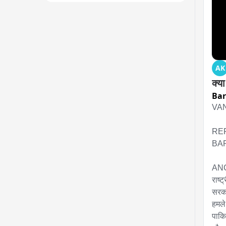
AK
क्य
Bar
VAN
REP
BAR
ANCH
राष्
सरका
हमले
पाकि