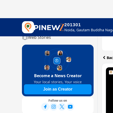
201301
Home
Web Stories
Bac
Become a News Creator
Your local stories, Your voice
Join as Creator
Follow us on