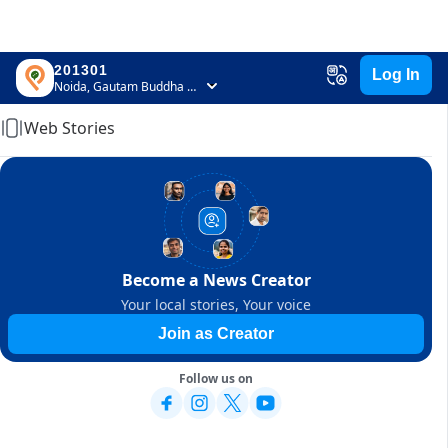
201301
Log In
Home
Noida, Gautam Buddha Nagar, Uttar Pradesh
Web Stories
Become a News Creator
Your local stories, Your voice
Join as Creator
Follow us on