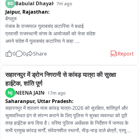
उजागर की गई और उन्हें सबके सामने शर्मिंदा किया गया। उनसे माफी मंगवाई 
Babulal Dhayal
BD
7m ago
गई। ऑनलाइन परेशान किया जा रहा है, निशाना बनाया जा रहा है और 
Jaipur,
Rajasthan:
डॉक्सिंग (निजी जानकारी सार्वजनिक करना) की जा रही है... लगभग 15 
बेंगलुरु 

वकीलों के एक प्रतिनिधिमंडल ने दिल्ली पुलिस के साइबर क्राइम विभाग से 
पंजाब के राज्यपाल गुलाबचंद कटारिया ने बधाई 

संपर्क किया और FIR दर्ज कराई...
प्रवासी राजस्थानी संगम के आयोजकों को भेजा संदेश 

अपने संदेश में गुलाबचंद कटारिया ने कहा 

प्रवासियों का प्रदेश के विकास में अहम योगदान 

0
0
Share
Report
स्कूलों के निर्माण से लेकर अस्पतालों तक में 

प्रवासियों ने हमेशा करायें हैं विकास के काम 

देश दुनियाँ के किसी भी कोने में रहने वाले प्रवासी 

सहारनपुर में ड्रोन निगरानी से कांवड़ यात्रा की सुरक्षा 
अपनी मातृभूमि की सेवा के लिए रहते हैं सदा तैयार 

हाईटेक, शांति पूर्ण
अध्यक्ष सचिन पांडिया की टीम को दी शुभकामनाएं
NEENA JAIN
NJ
17m ago
Saharanpur,
Uttar Pradesh:
सहारनपुर में श्रावण मास कांवड़ यात्रा-2026 को सुरक्षित, शांतिपूर्ण और 
सुव्यवस्थित ढंग से संपन्न कराने के लिए पुलिस ने सुरक्षा व्यवस्था को पूरी 
तरह हाईटेक बना दिया है। वरिष्ठ पुलिस अधीक्षक के निर्देशन में जनपद के 
सभी प्रमुख कांवड़ मार्गों, संवेदनशील स्थानों, भीड़-भाड़ वाले क्षेत्रों, प्रमुख 
चौराहों और शिविर स्थलों पर ड्रोन कैमरों के माध्यम से लगातार हवाई 