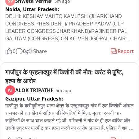
Shweta Verma
SV
5m ago
भाजपा का बोर्ड है, इसके बावजूद सीवरेज समस्या का समाधान नहीं हो 
Noida,
Uttar Pradesh:
सका। मोहल्लावासियों ने प्रशासन और जनप्रतिनिधियों से तत्काल सीवरेज 
DELHI: KESHAV MAHTO KAMLESH (JHARKHAND 
व्यवस्था दुरुस्त कर लोगों को इस गंभीर समस्या से राहत दिलाने की मांग की 
CONGRESS PRESIDENT)/ PRADEEP YADAV (CLP 
है। उन्होंने कहा कि जहां जीते जी वह लोग तो नर्क भोग रहे हैं वहीं मरने के 
LEADER CONGRESS JHARKHAND)/RAJINDER PAL 
बाद भी नर्क से छुटकारा नहीं मिलेगा शायद किसी ने सोचा नहीं है।
GAUTAM (CONGRESS) ON KC VENUGOPAL CHAIR 
REVIEW MEETING OF ORGANISATION WITH 
0
0
Share
Report
JHARKHAND AND RAJASTHAN PCC LEADERS AT 
INDIRA BHAWAN

गाजीपुर के प्रहलादपुर में किशोरी की मौत: करंट से पुष्टि, 
दिल्ली: इंदिरा भवन में कांग्रेस सांसद के. सी. वेणुगोपाल की अध्यक्षता में हुई 
हत्या के आरोप
संगठनात्मक बैठक के बाद, झारखंड कांग्रेस अध्यक्ष केशव महतो कमलेश ने 
ALOK TRIPATHI
AT
5m ago
कहा, "आज के. सी. वेणुगोपाल ने झारखंड प्रदेश कांग्रेस कमेटी के विभिन्न 
Gazipur,
Uttar Pradesh:
संगठनात्मक मुद्दों के बारे में विस्तार से जानकारी ली। उन्होंने हमारी प्रदेश 
कमेटी, ज़िला कमेटियों, ब्लॉक कमेटियों, मंडल कमेटियों और पंचायत 
गाजीपुर के करीमुद्दीनपुर थाना क्षेत्र के प्रहलादपुर गांव में एक किशोरी आंचल 
कमेटियों की प्रगति की समीक्षा की..."
राजभर की शव खेत में संदिग्ध परिस्थितियों में मिला. मृतका अपनी चार 
सहेलियों के साथ घास काटने गई थी. परिजनों ने गांव के ही एक व्यक्ति और 
उसके पुत्र पर मारपीट कर हत्या करने का आरोप लगाया है. पुलिस ने शव को 
पोस्टमार्टम के लिए भेजकर मौके पर जांच शुरू कर दी है. पोस्टमार्टम रिपोर्ट के 