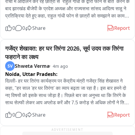
रांची में आंदोलन कर रहे छात्रों से  राहुल गांधी के द्वारा फोन से बात  करने के 
बाद झारखंड बीजेपी के प्रदेश अध्यक्ष और राज्यसभा सांसद आदित्य साहू ने 
प्रतिक्रिया देते हुए कहा, राहुल गांधी फोन से छात्रों को समझाने का काम 
कर रह हैं। लगता है शर्म को भी शर्म आनी चाहिए। राहुल गांधी को पहले 
0
0
Share
Report
सीएम हेमंत सोरेन से बात करनी चाहिए,क्योंकि अपनी मांग को लेकर पिछले 
13 दिनों से छात्र अनशन पर बैठे हैं। छात्रों की सीबीआई जांच की मांग है। 
राहुल गांधी छात्रों से बात करते हैं जबकि उनके समर्थन से राज्य में सरकार 
गजेंद्र शेखावत: हर घर तिरंगा 2026, सूर्य उदय तक तिरंगा 
चल रही है। उनको मुख्यमंत्री पर दबाव डालना चाहिए कि छात्रों की मांग 
फहराने का लक्ष्य
सीबीआई जांच है। सीएम को सीबीआई जांच की अनुशंसा करना चाहिए। वो 
Shweta Verma
SV
4m ago
कम काम नहीं कर छात्रों पर दबाव डालने का काम करते हैं। बीजेपी के दबाव 
Noida,
Uttar Pradesh:
में आकर राहुल गांधी छात्रों से बात करने का काम कर रहे हैं। अगर राहुल 
गांधी के थोड़ी भी नैतिकता है तो सीबीआई जांच करवाने का दबाव डालें नहीं 
दिल्ली- हर घर तिरंगा कार्यक्रम पर केंद्रीय मंत्री गजेंद्र सिंह शेखावत ने 
तो ताकत है तो झारखंड मुक्ति मोर्चा से समर्थन वापस लेकर बाहर  आएं और 
कहा, "हर साल 'हर घर तिरंगा' का व्याप बढ़ता जा रहा है। इस बार हमने दो 
छात्रों से अनशन तोड़ने की बात करें
नए विषयों को इसके साथ जोड़ा है। पिछले बार का अनुभव था कि तिरंगे के 
साथ सेल्फी लेकर आप अप्लोड करें और 7.5 करोड़ से अधिक लोगों ने तिरंगे 
के साथ सेल्फी लेकर गर्व और सम्मान के साथ उसे अप्लोड किया था। इस 
0
0
Share
Report
बार देश वंदे मातरम के 150 वर्ष सम्मान के साथ मना रहा है इसलिए हमने 
आग्रह किया है कि इस बार वंदे मातरम गायन करते हुए उसका वीडियो 
ADVERTISEMENT
बनाकर अप्लोड करें...इसके साथ ही देश के अलावा दुनिया भी तिरंगा उत्सव 