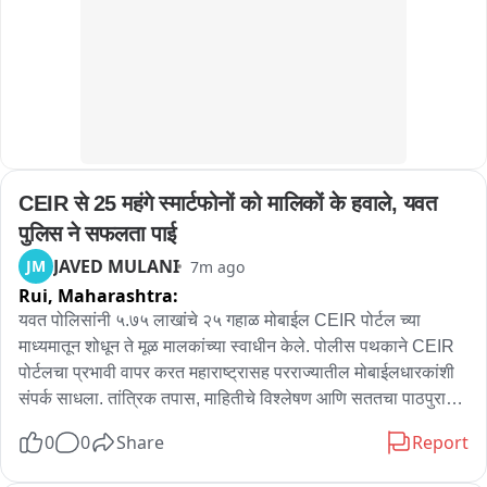
CEIR से 25 महंगे स्मार्टफोनों को मालिकों के हवाले, यवत 
पुलिस ने सफलता पाई
JAVED MULANI
JM
7m ago
Rui,
Maharashtra:
यवत पोलिसांनी ५.७५ लाखांचे २५ गहाळ मोबाईल CEIR पोर्टल च्या 
माध्यमातून शोधून ते मूळ मालकांच्या स्वाधीन केले. पोलीस पथकाने CEIR 
पोर्टलचा प्रभावी वापर करत महाराष्ट्रासह परराज्यातील मोबाईलधारकांशी 
संपर्क साधला. तांत्रिक तपास, माहितीचे विश्लेषण आणि सततचा पाठपुरावा 
याच्या बळावर २५ गहाळ स्मार्टफोन हस्तगत करण्यात यश आले. हे सर्व 
0
0
Share
Report
मोबाईल त्यांच्या मूळ मालकांना परतण्यात आले.