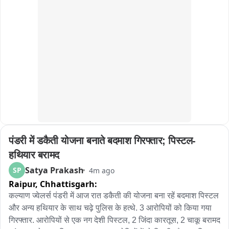
के साथ जुड़े, हर घर तिरंगा उत्सव के साथ सहभागी बने... दुनिया में जहां 
सबसे पहले सूर्योदय होता है, वहां से लेकर सबसे अंत में जहां सूर्योदय होता है, 
वहां तक, दुनिया में सूर्य के उदय की गति के साथ में पूरी दुनिया में तिरंगा एक 
साथ फहराया जाए, इस दृष्टिकोण से 'सूर्य पथ तिरंगा' की कल्पना की गई 
है..."
पंडरी में डकैती योजना बनाते बदमाश गिरफ्तार; पिस्टल-
हथियार बरामद
Satya Prakash
SP
4m ago
Raipur,
Chhattisgarh:
कल्याण ज्वेलर्स पंडरी में आज रात डकैती की योजना बना रहें बदमाश पिस्टल 
और अन्य हथियार के साथ चढ़े पुलिस के हत्थे. 3 आरोपियों को किया गया 
गिरफ्तार. आरोपियों से एक नग देशी पिस्टल, 2 जिंदा कारतूस, 2 चाकू बरामद 