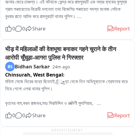
বচসার জেরে চাঞ্চল্য। এই ঘটনাকে কেন্দ্র করে রামপুরহাট এক নম্বর ব্লকের কুসুম্বা 
গ্রাম পঞ্চায়েতের বিরোধী দলনেতা তথা বিজেপির পঞ্চায়েত সদস্য মনোজ লেটকে 
বুধবার রাতে আটক করে রামপুরহাট থানার পুলিশ। 

এই ঘটনার প্রতিবাদে বৃহস্পতিবার বেলা বারোটা নাগাদ রামপুরহাট থানায় জমায়েত হন 
0
0
Share
Report
বিজেপির একাধিক নেতৃত্ব ও কর্মীরা। তাঁরা মনোজ লেটকে কোন অভিযোগে আটক 
করা হয়েছে, সেই বিষয়ে পুলিশের কাছে জানতে চান। কিছুক্ষণ থানায় আলোচনা চলার 
পর পরিস্থিতি স্বাভাবিক হয়।পরে প্রয়োজনীয় প্রক্রিয়া সম্পন্ন করে এদিন সকালে 
भीड़ में महिलाओं की वेशभूषा बनाकर गहने चुराने के तीन 
বিজেপির বিরোধী দলনেতা মনোজ লেটকে ছেড়ে দেয় রামপুরহাট থানার পুলিশ।
आरोपी चुँचुड़ा-आगरा पुलिस ने गिरफ्तार
Bidhan Sarkar
BS
24m ago
Chinsurah,
West Bengal:
মহিলা সেজে ভিরের মধ্যে ছিনতাই,চুঁچুড়া থেকে তিন অভিযুক্তকে গ্রেফতার করে 
নিয়ে গেলো এগরা থানার পুলিশ।

ধৃতদের নাম,করন রাজভর,মহঃ সিরাউদ্দিন ও রুক্মিণী মুদালিয়ার。

ধৃতদের বাড়ি হুগলির চুঁচুড়া থানার নলডাঙা,ব্যান্ডেল লিচুবাগান ও আমবাগান এলাকায়。

0
0
Share
Report
পুলিশ সূত্রে জানা যায়,পূর্ব মেদিনী পুরের এগরা থানা এলাকায় ধর্মিয় অনুষ্ঠানের ভিরে 
ADVERTISEMENT
মিশে মহিলাদের গলার হার শরীরের গয়না চুরি করে অভিযুক্তরা。
