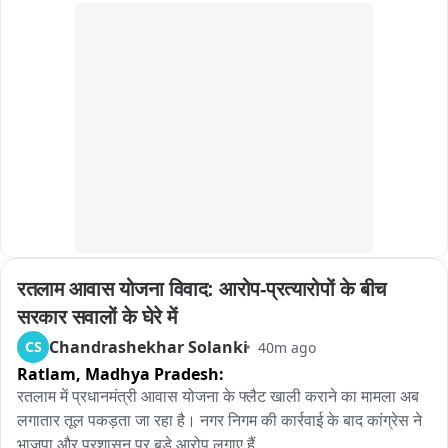
दिक्कतों का सामना करना पड़ रहा है।

प्रशासन और BRO की टीम लगातार मार्ग सुचारू करने के प्रयास में जुटी 
हुई है, लेकिन हाईवे कब तक खुलेगा, इस पर अभी कुछ भी कह पाना मुश्किल 
है।
रतलाम आवास योजना विवाद: आरोप-प्रत्यारोपों के बीच 
सरकार सवालों के घेरे में
Chandrashekhar Solanki
CS
40m ago
Ratlam,
Madhya Pradesh:
रतलाम में प्रधानमंत्री आवास योजना के फ्लैट खाली कराने का मामला अब 
लगातार तूल पकड़ता जा रहा है। नगर निगम की कार्रवाई के बाद कांग्रेस ने 
भाजपा और प्रशासन पर बड़े आरोप लगाए हैं。
