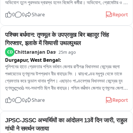
অভিযোগ তুলে পুরসভার দ্বারস্থ হলেন বিজেপি কর্মীরা। অভিযোগ, প্রোমোটার ও 
বিল্ডারদের লাগামছাড়া কাজের জেরে সাধারণ মানুষের যাতায়াত মারাত্মকভাবে ব্যাহত 
0
0
Share
Report
হচ্ছে, বাড়ছে দুর্ঘটনার আশঙ্কাও। বিষয়টি নিয়ে পুরসভায় লিখিত অভিযোগ জমা 
দেওয়ার পাশাপাশি প্রশাসনের হস্তক্ষেপের দাবি জানিয়েছেন তাঁরা。

এলাকার বিজেপি কর্মী রোহিত দে জানান, এলাকাবাসীর অভিযোগের ভিত্তিতেই তাঁরা 
पश्चिम बर्धमान: तृणमूल के उपप्रमुख बिर बहादुर सिंह 
পুরসভায় স্মারকলিপি জমা দিয়েছেন। তাঁর দাবি, নির্মাণসামগ্রী মাসের পর মাস রাস্তার 
गिरफ्तार, इलाके में सियासी उथलपुथल
উপর পড়ে থাকায় রাস্তা কার্যত সরু হয়ে গিয়েছে। বর্ষাকালে বালি ও অন্যান্য সামগ্রী 
Chittaranjan Das
CD
25m ago
নিকাশি ব্যবস্থা আটকে দিচ্ছে, ফলে জল জমার সমস্যাও বাড়ছে। রাতের অন্ধকারে 
Durgapur,
West Bengal:
ভারী ডাম্পার ও লরিতে মালপত্র নামানোর ফলে রাস্তারও ক্ষতি হচ্ছে বলে অভিযোগ 
করেন তিনি। প্রশাসনের তরফে প্রয়োজনীয় ব্যবস্থা নেওয়ার দাবি জানিয়ে তিনি 
পুলিশনের হাতে গ্রেফতার পশ্চিম বর্ধমান জেলার রাণীগঞ্জ বিধানসভা কেন্দ্রের বহুলা 
বলেন, আইনি পথেই এই সমস্যার সমাধান চান তাঁরা。

পঞ্চায়েতের তৃণমূলের উপপ্রধান বীর বাহাদুর সিং । ঝাড়খণ্ডের মধুপুর থেকে তাকে 
অন্যদিকে আর এক বিজেপি কর্মী অভিজিৎ বিশ্বাসের অভিযোগ, দীর্ঘদিন ধরে এই 
গ্রেফতার করে অন্ডাল থানার পুলিশ। এছাড়াও পাণ্ডবেশ্বর বিধানসভা কেন্দ্রের যুব 
পরিস্থিতি চললেও কোনও কার্যকর পদক্ষেপ নেওয়া হয়নি। তাঁর দাবি, নির্মাণস্থলে বড় 
তৃণমულის সহ-সভাপতি ছিল বীর বাহাদুর। পশ্চিম বर्धমান জেলার তৃণমূলের জেলা 
বড় কাঠের বোর্ড ও পেরেক ছড়িয়ে থাকায় শিশু-সহ পথচলতি মানুষের আহত হওয়ার 
সভাপতিপত্তি তথা পাণ্ডবেশ্বরের তৃণমূল প্রার্থী নরেন্দ্রনাথ চক্রবর্তীর খাস লোক 
0
0
Share
Report
আশঙ্কা রয়েছে। নিত্যদিন ছোটখাটো দুর্ঘটনাও ঘটছে। 그는 অভিযোগ করেন, 
বলেও পরিচিত ছিল এই বীর বাহাদুর। এলাকায় সন্ত্রাস তোলাবাজি সহ একাধিক 
অতীতে প্রভাবশালীদের মদতে এই ধরনের অনিয়ম চলেছে। বর্তমান প্রশাসনের কাছে 
অভিযোগে গ্রেফতার এই বীর বাহাদুর。
দ্রুত ব্যবস্থা নিয়ে রাস্তা দখলমুক্ত ও নিরাপদ করার আবেদন জানান তিনি。

JPSC-JSSC अभ्यर्थियों का आंदोलन 13वें दिन जारी, राहुल 
বিজেপির দাবি, রাস্তা থেকে অবিলম্বে নির্মাণসামগ্রী সরিয়ে স্বাভাবিক যান চলাচল 
गांधी ने समर्थन जताया
নিশ্চিত করতে হবে এবং ভবিষ্যতে যাতে জনসাধারণের ভোগান্তি না হয়, সে বিষয়ে 