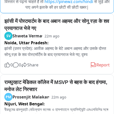
विस्तार से पढ़ना चाहते हैं तो
https://pinewz.com/hindi
से जुड़े और
पाए अपने इलाके की हर छोटी सी छोटी खबर|
झांसी में पोस्टमार्टम के बाद अबान अहमद और सोनू रज़ा के शव 
प्रयागराज भेजे गए
Shweta Verma
SV
22m ago
Noida,
Uttar Pradesh:
झांसी (उत्तर प्रदेश): आतीक अहमद के बेटे अबान अहमद और उसके दोस्त 
सोनू रज़ा के शव पोस्टमॉर्टेम के बाद प्रयागराज भेजे गए; दृश्य
0
0
Share
Report
रामपुरहाट मेडिकल कॉलेज में MSVP से बहस के बाद हंगामा, 
मनोज लेट गिरफ्तार
Prosenjit Malakar
PM
22m ago
Nijuri,
West Bengal:
বীরভূমের রামপুরহাট মেডিক্যাল কলেজ ও হাসপাতালে অ্যাসিস্ট্যান্ট এমএসভিপির সঙ্গে 