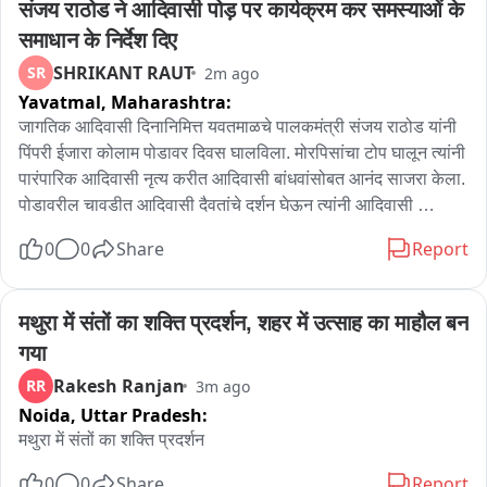
संजय राठोड ने आदिवासी पोड़ पर कार्यक्रम कर समस्याओं के 
तीर्थस्थल है। सावन के दौरान यहां बड़ी संख्या में श्रद्धालु पहुंचते हैं। ऐसे में 
गोल्याणा से लोहार्गल धाम तक सड़क के चौड़ाईकरण, सुदृढ़ीकरण और पैदल 
समाधान के निर्देश दिए
पथ निर्माण को श्रद्धालुओं की सुविधा की दृष्टि से महत्वपूर्ण माना जा रहा है। 
SHRIKANT RAUT
SR
2m ago
ग्रामीणों ने उम्मीद जताई कि इन विकास कार्यों से लोहार्गल धाम की 
Yavatmal,
Maharashtra:
व्यवस्थाओं और धार्मिक पर्यटन को और बढ़ावा मिलेगा।
जागतिक आदिवासी दिनानिमित्त यवतमाळचे पालकमंत्री संजय राठोड यांनी 
पिंपरी ईजारा कोलाम पोडावर दिवस घालविला. मोरपिसांचा टोप घालून त्यांनी 
पारंपारिक आदिवासी नृत्य करीत आदिवासी बांधवांसोबत आनंद साजरा केला. 
पोडावरील चावडीत आदिवासी दैवतांचे दर्शन घेऊन त्यांनी आदिवासी 
क्रांतिकारकांना अभिवादन केले. चावडी समोरच बसून त्यांनी आदिवासी 
0
0
Share
Report
बांधवांच्या समस्या ऐकून त्याचे तातडीने निराकरण करण्याच्या सूचना 
अधिकाऱ्यांना दिल्या. यावेळी मुलांना क्रीडा साहित्य, भजनी मंडळांना वाद्य 
संच वितरित केले. आदिवासी बांधवांसोबत चहापान आणि भोजन देखील केले. 
मथुरा में संतों का शक्ति प्रदर्शन, शहर में उत्साह का माहौल बन 
आदिवासी पोडावरील समस्या सोडविण्यासाठी विशेष स्वीय सहायकाची 
गया
नियुक्ती केली असल्याचे पालकमंत्र्यांनी सांगितलं. पर्यावरण आणि निसर्गाला 
Rakesh Ranjan
RR
3m ago
दैवत मानणारा कोलाम समाज असून, आपली बोली भाषा व संस्कृतीचे जतन 
Noida,
Uttar Pradesh:
करा असे आवाहन पालकमंत्री संजय राठोड यांनी केले.
मथुरा में संतों का शक्ति प्रदर्शन
0
0
Share
Report