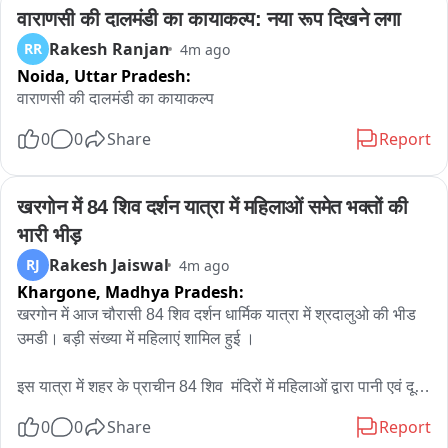
लोक शिक्षण संचालनालय

वाराणसी की दालमंडी का कायाकल्प: नया रूप दिखने लगा
ने जारी किया आदेश

Rakesh Ranjan
RR
4m ago
Noida,
Uttar Pradesh:
जिला शिक्षा अधिकारियों को जारी किया गया आदेश

वाराणसी की दालमंडी का कायाकल्प
*शिक्षकों के बाद अब स्टूडेंट्स की भी लेगी ऑनलाइन हाजरी*

0
0
Share
Report
कक्षा में छात्रों की कम उपस्थिति को लेकर जारी किया गया

DPI कक्षा 9 से 12 वीं तक ऑनलाइन अटेंडेंस लगाना अनिवार्य

खरगोन में 84 शिव दर्शन यात्रा में महिलाओं समेत भक्तों की 
भारी भीड़
लगातार अनुपस्थित स्टूडेंट्स के माता-पिता से संपर्क किया जाएगा

Rakesh Jaiswal
RJ
4m ago
Khargone,
Madhya Pradesh:
छात्रों की रोज़ाना अटेंडेंस 'एजुकेशन पोर्टल 3.0' के ज़रिए ऑनलाइन दर्ज 
खरगोन में आज चौरासी 84 शिव दर्शन धार्मिक यात्रा में श्रदालुओ की भीड 
करें : DPI

उमडी। बड़ी संख्या में महिलाएं शामिल हुई ।

शिक्षक पोर्टल पर 'स्टूडेंट मैनेजमेंट' के अंदर 'स्टूडेंट अटेंडेंस' विकल्प का 
इस यात्रा में शहर के प्राचीन 84 शिव  मंदिरों में महिलाओं द्वारा पानी एवं दूध 
इस्तेमाल करके छात्रों को 'प्रेज़ेंट', 'एब्सेंट' या 'ऑन लीव' के तौर पर मार्क 
से अभिषेक कर पूजन कर यात्रा की जा रही है। 

करेंगे

0
0
Share
Report
हजारों भक्तों की टोली में पांच हजार से अधिक महिलाएं भजन एवं नाचते गाते 