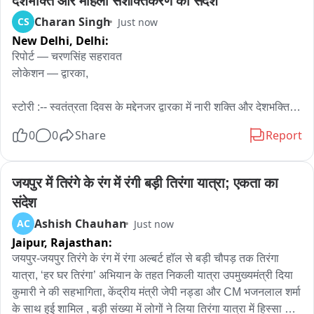
देशभक्ति और महिला सशक्तिकरण का संदेश
Charan Singh
CS
Just now
New Delhi,
Delhi:
रिपोर्ट — चरणसिंह सहरावत

लोकेशन — द्वारका,

स्टोरी :-- स्वतंत्रता दिवस के मद्देनजर द्वारका में नारी शक्ति और देशभक्ति 
का शानदार नजारा देखने को मिला। दिल्ली पुलिस की महिला पुलिसकर्मियों 
0
0
Share
Report
के साथ सैकड़ों महिलाओं ने स्कूटी और बाइक रैली निकाली। रैली में शामिल 
महिलाओं के हाथों में तिरंगा नजर आया और पूरे रास्ते देशभक्ति का संदेश 
दिया गया।

जयपुर में तिरंगे के रंग में रंगी बड़ी तिरंगा यात्रा; एकता का 
रैली में बड़ी संख्या में महिलाओं ने उत्साह के साथ हिस्सा लिया। तिरंगा 
संदेश
लहराती महिलाओं ने लोगों को देश की एकता, अखंडता और महिला 
Ashish Chauhan
AC
Just now
सशक्तीकरण का संदेश दिया। रैली का उद्देश्य महिलाओं को आत्मनिर्भर और 
Jaipur,
Rajasthan:
सशक्त बनाने के साथ समाज में नारी शक्ति के महत्व का संदेश देना रहा।

दिल्ली पुलिस की महिला कर्मियों की मौजूदगी ने इस रैली को और खास बना 
जयपुर-जयपुर तिरंगे के रंग में रंगा अल्बर्ट हॉल से बड़ी चौपड़ तक तिरंगा 
दिया। रैली के जरिए महिलाओं की सुरक्षा, सम्मान और सशक्तीकरण के साथ 
यात्रा, ‘हर घर तिरंगा’ अभियान के तहत निकली यात्रा उपमुख्यमंत्री दिया 
देश के प्रति जिम्मेदारी और प्रेम का संदेश भी दिया गया।
कुमारी ने की सहभागिता, केंद्रीय मंत्री जेपी नड्डा और CM भजनलाल शर्मा 
के साथ हुई शामिल , बड़ी संख्या में लोगों ने लिया तिरंगा यात्रा में हिस्सा 