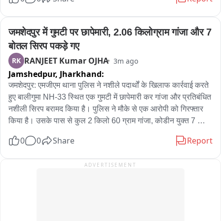
जमशेदपुर में गुमटी पर छापेमारी, 2.06 किलोग्राम गांजा और 7 
बोतल सिरप पकड़े गए
RANJEET Kumar OJHA
RK
3m ago
Jamshedpur,
Jharkhand:
जमशेदपुर: एमजीएम थाना पुलिस ने नशीले पदार्थों के खिलाफ कार्रवाई करते 
हुए बालीगुमा NH-33 स्थित एक गुमटी में छापेमारी कर गांजा और प्रतिबंधित 
नशीली सिरप बरामद किया है। पुलिस ने मौके से एक आरोपी को गिरफ्तार 
किया है। उसके पास से कुल 2 किलो 60 ग्राम गांजा, कोडीन युक्त 7 
बोतल नशीली सिरप और 3,320 रुपये नकद बरामद किए गए हैं। ग्रामीण 
0
0
Share
Report
एसपी शुभम खंडवाल ने बताया कि 8 अगस्त को गुप्त सूचना मिली थी कि 
बालीगुमा में किया कार शोरूम के समीप स्थित एक गुमटी, जिसे बिस्किट और 
ADVERTISEMENT
चॉकलेट की दुकान के रूप में चलाया जा रहा था, उसकी आड़ में अवैध रूप से 
गांजा और प्रतिबंधित नशीली सिरप की बिक्री की जा रही है। सूचना को 
गंभीरता से लेते हुए वरीय पुलिस अधीक्षक, जमशेदपुर के निर्देश पर पुलिस 
अधीक्षक (ग्रामीण) के निर्देशन में कार्रवाई की योजना बनाई गई। पुलिस 
उपाधीक्षक (पटमदा) दयानंद कुमार के नेतृत्व में एमजीएम थाना प्रभारी सह 