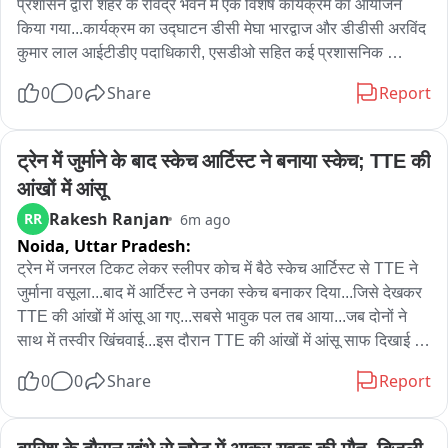
प्रशासन द्वारा शहर के रविंद्र भवन में एक विशेष कार्यक्रम का आयोजन 
इंतजार रहता है ।
किया गया...कार्यक्रम का उद्घाटन डीसी मेघा भारद्वाज और डीडीसी अरविंद 
कुमार लाल आईटीडीए पदाधिकारी, एसडीओ सहित कई प्रशासनिक 
पदाधिकारियों ने संयुक्त रूप से दीप प्रज्वलित कर किया...कार्यक्रम में मुख्य 
0
0
Share
Report
अतिथियो को शॉल ओढ़ाकर और पौधा, मोमेंटो देकर स्वागत किया 
गया...कार्यक्रम के दौरान सांस्कृतिक प्रस्तुतियों का भी आयोजन किया गया, 
जिसमें बड़ी संख्या में स्थानीय कलाकारों और स्कूली बच्चों ने भाग 
ट्रेन में जुर्माने के बाद स्केच आर्टिस्ट ने बनाया स्केच; TTE की 
लिया...साथ ही आदिवासी समाज द्वारा पारंपरिक रीति रिवाज के साथ नृत्य भी 
आंखों में आंसू
किया...इसके अतिरिक्त, छात्र-छात्राओं के बीच साइकिलों का वितरण, 
Rakesh Ranjan
RR
6m ago
लाभुकों के बीच आवास, नियुक्ति पत्र वितरण, लाभुकों को परिसंपत्ति वितरण 
Noida,
Uttar Pradesh:
सहित अन्य भी किया गया...इस अवसर पर डीसी मेघा भारद्वाज ने विश्व 
आदिवासी दिवस की शुभकामनाएं दीं...उन्होंने कहा कि यह दिन हमें अपने 
ट्रेन में जनरल टिकट लेकर स्लीपर कोच में बैठे स्केच आर्टिस्ट से TTE ने 
इतिहास को याद करने और जल, जंगल, जमीन की रक्षा के लिए हमेशा तत्पर 
जुर्माना वसूला...बाद में आर्टिस्ट ने उनका स्केच बनाकर दिया...जिसे देखकर 
रहने की प्रेरणा देता है...उन्होंने परंपराओं को संजोने पर भी जोर दिया ताकि 
TTE की आंखों में आंसू आ गए...सबसे भावुक पल तब आया...जब दोनों ने 
आने वाली पीढ़ियां उनका पालन कर सकें...
साथ में तस्वीर खिंचवाई...इस दौरान TTE की आंखों में आंसू साफ दिखाई दे 
रहे थे

0
0
Share
Report
ट्रेन में TTE ने वसूला फाइन

सरप्राइज से आंखों में आ गए आंसू