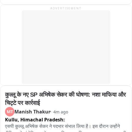
जिस कारण तांगेवाला सड़क पर गिर गया। उसके बाद घोड़ा अंधाधुंध भागने 
ADVERTISEMENT
लगा। घोड़े को बेकाबू भागते देखकर बाजार में भगदड़ मच गई। कई राहगीर में 
घोड़े की चपेट में आने से घायल हो गए
कुल्लू के नए SP अभिषेक सेकर की घोषणा: नशा माफिया और 
चिट्टे पर कार्रवाई
Manish Thakur
MT
4m ago
Kullu,
Himachal Pradesh:
एसपी कुल्लू अभिषेक सेकर ने पदभार संभाल लिया है। इस दौरान उन्होंने 