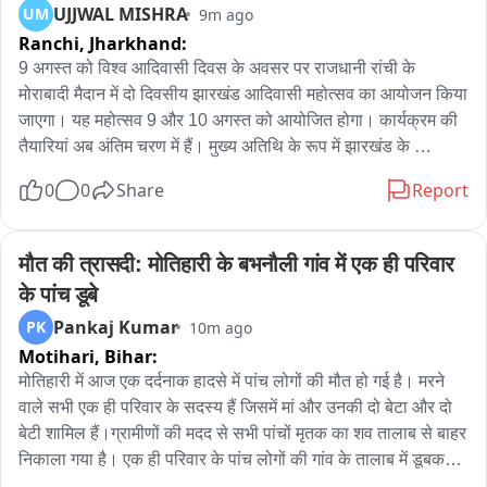
UJJWAL MISHRA
UM
9m ago
Ranchi,
Jharkhand:
9 अगस्त को विश्व आदिवासी दिवस के अवसर पर राजधानी रांची के 
मोराबादी मैदान में दो दिवसीय झारखंड आदिवासी महोत्सव का आयोजन किया 
जाएगा। यह महोत्सव 9 और 10 अगस्त को आयोजित होगा। कार्यक्रम की 
तैयारियां अब अंतिम चरण में हैं। मुख्य अतिथि के रूप में झारखंड के 
मुख्यमंत्री हेमंत सोरेन शामिल होंगे।

0
0
Share
Report
मोराबादी मैदान और मुख्य मंच को आदिवासी संस्कृति, परंपरा और विरासत 
की झलक प्रस्तुत करने वाले आकर्षक स्वरूप में सजाया जा रहा है। 
मौत की त्रासदी: मोतिहारी के बभनौली गांव में एक ही परिवार 
महोत्सव में झारखंड के विभिन्न आदिवासी समुदायों की समृद्ध सांस्कृतिक 
के पांच डूबे
विरासत, जल-जंगल-जमीन के संरक्षण से जुड़े महत्वपूर्ण पहलुओं और 
Pankaj Kumar
PK
10m ago
पारंपरिक जीवनशैली को प्रदर्शित किया जाएगा।

Motihari,
Bihar:
कार्यक्रम में झारखंड समेत देशभर से आदिवासी समुदाय के प्रतिनिधि, 
मोतिहारी में आज एक दर्दनाक हादसे में पांच लोगों की मौत हो गई है। मरने 
सामाजिक नेता और लोक कलाकार शामिल होंगे। पारंपरिक नृत्य-संगीत, 
वाले सभी एक ही परिवार के सदस्य हैं जिसमें मां और उनकी दो बेटा और दो  
सोहराय पेंटिंग, आदिवासी वाद्ययंत्रों की प्रस्तुति तथा आदिवासी समाज के 
बेटी शामिल हैं।ग्रामीणों की मदद से सभी पांचों मृतक का शव तालाब से बाहर 
पारंपरिक जीवन और रीति-रिवाजों को भी प्रदर्शित किया जाएगा।

निकाला गया है। एक ही परिवार के पांच लोगों की गांव के तालाब में डूबकर 
हुई मौत के बाद इलाके में मातम का माहौल है। घटना गोविंदगंज थाना क्षेत्र के 