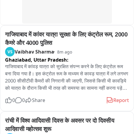
फायर ब्रिगेड के कर्मचारियों ने मौके पर पहुंचकर पाया आग पर काबू।

शव को पोस्टमार्टम के लिए भिजवाया गया बहादुरगढ़ के नागरिक अस्पताल।

गाजियाबाद में कांवर यात्रा सुरक्षा के लिए कंट्रोल रूम, 2000 
पुलिस और प्रशासन के आला अधिकारी मौके पर मामले की जांच में जुटे।
कैमरे और 4000 पुलिस
Vaibhav Sharma
VS
8m ago
Ghaziabad,
Uttar Pradesh:
गाजियाबाद में कांवड़ यात्रा को सुरक्षित संपन्न करने के लिए कंट्रोल रूम 
बना दिया गया है। इस कंट्रोल रूम के माध्यम से कावड़ यात्रा में लगे लगभग 
2000 सीसीटीवी कैमरों की निगरानी की जाएगी, जिससे किसी भी कावड़िये 
को यात्रा के दौरान किसी भी तरह की समस्या का सामना नहीं करना पड़े। 
कंट्रोल रूम के माध्यम से लगातार पूरे रुट की मॉनिटरिंग रहेगी। अगर रूट 
0
0
Share
Report
पर कहीं भी कोई समस्या दिखती है तो तुरंत मौके पर पुलिस कर्मियों को इसकी 
सूचना दी जाएगा। कांवाड़ रूट पर 4000 से अधिक पुलिस कर्मी भी लगाए 
गए हैं।
रांची में विश्व आदिवासी दिवस के अवसर पर दो दिवसीय 
आदिवासी महोत्सव शुरू