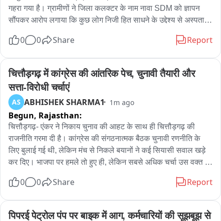
गहरा गया है। ग्रामीणों ने जिला कलक्टर के नाम नावा SDM को ज्ञापन 
सौंपकर आरोप लगाया कि कुछ लोग निजी हित साधने के उद्देश्य से अस्पताल 
का निर्माण खातेदारी भूमि पर कराने का प्रयास कर रहे हैं, जबकि पूर्व 
0
0
Share
Report
प्राथमिक स्वास्थ्य केन्द्र से सटी निर्विवाद भूमि पहले से उपलब्ध है। 
ग्रामीणों ने ज्ञापन में बताया कि संबंधित भूमिदाता पूर्व में ही स्वेच्छा से भूमि देने 
की सहमति दे चुका है। ऐसे में निजी भूमि का चयन भविष्य में कानूनी विवाद, 
चित्तौड़गढ़ में कांग्रेस की आंतरिक पेच, चुनावी तैयारी और 
पहुंच मार्ग की समस्या तथा सरकारी धन के दुरुपयोग की आशंका पैदा करेगा। 
सत्ता-विरोधी चर्चाएं
उन्होंने पूर्व स्वास्थ्य केन्द्र परिसर एवं उससे सटी भूमि पर ही सीएचसी निर्माण 
ABHISHEK SHARMA1
AS
1m ago
की मांग की। ग्रामीणों ने निर्माण स्थल चयन की निष्पक्ष जांच, ग्रामसभा की 
Begun,
Rajasthan:
सहमति तथा निजी भूमि पर निर्माण के प्रयासों पर तत्काल रोक लगाने की 
मांग की है। साथ ही चेतावनी दी कि यदि जनभावनाओं के अनुरूप निर्णय नहीं 
चित्तौड़गढ़- एंकर ने निकाय चुनाव की आहट के साथ ही चित्तौड़गढ़ की 
लिया गया तो क्षेत्रवासी आंदोलन के लिए मजबूर होंगे। इस दौरान काफी 
राजनीति गरमा दी है। कांग्रेस की संगठनात्मक बैठक चुनावी रणनीति के 
संख्या में लूणवा ग्राम के ग्रामीण मौजूद रहे।
लिए बुलाई गई थी, लेकिन मंच से निकले बयानों ने कई सियासी सवाल खड़े 
कर दिए। भाजपा पर हमले तो हुए ही, लेकिन सबसे अधिक चर्चा उस वक्त हुई 
जब कांग्रेस के एक बड़े नेता की कार्यशैली पर बिना नाम लिए सवाल खड़े 
0
0
Share
Report
किए गए। यानी चुनावी रण से पहले कांग्रेस ने विरोधियों के साथ-साथ अपने 
घर के भीतर भी सियासी संदेश देने में कोई कसर नहीं छोड़ी। कांग्रेस जिला 
अध्यक्ष प्रमोद सिसोदिया ने कार्यकर्ताओं से बूथ स्तर तक संगठन मजबूत 
पिपरई पेट्रोल पंप पर बाइक में आग, कर्मचारियों की सूझबूझ से 