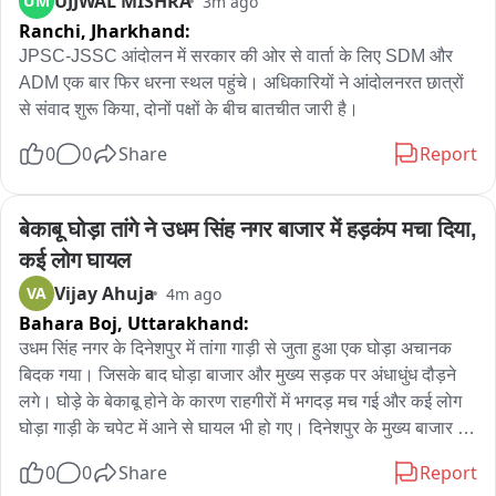
UJJWAL MISHRA
UM
3m ago
बरामद किए है। पुलिस पर हमले के आरोपी को कोर्ट में पेश करने से पहले 
Ranchi,
Jharkhand:
पुलिस ने शहर में उसका जुलूस भी निकाला और लोगों को संदेश दिया कि 
अपराधियों को बक्शा नहीं जायेगा।
JPSC-JSSC आंदोलन में सरकार की ओर से वार्ता के लिए SDM और 
ADM एक बार फिर धरना स्थल पहुंचे। अधिकारियों ने आंदोलनरत छात्रों 
से संवाद शुरू किया, दोनों पक्षों के बीच बातचीत जारी है।
0
0
Share
Report
बेकाबू घोड़ा तांगे ने उधम सिंह नगर बाजार में हड़कंप मचा दिया, 
कई लोग घायल
Vijay Ahuja
VA
4m ago
Bahara Boj,
Uttarakhand:
उधम सिंह नगर के दिनेशपुर में तांगा गाड़ी से जुता हुआ एक घोड़ा अचानक 
बिदक गया। जिसके बाद घोड़ा बाजार और मुख्य सड़क पर अंधाधुंध दौड़ने 
लगे। घोड़े के बेकाबू होने के कारण राहगीरों में भगदड़ मच गई और कई लोग 
घोड़ा गाड़ी के चपेट में आने से घायल भी हो गए। दिनेशपुर के मुख्य बाजार का 
एक वीडियो सोशल मीडिया पर खूब वायरल हो रहा है। जिसमें एक व्यक्ति 
0
0
Share
Report
तांगा लेकर जाता दिखाई दे रहा है कि अचानक तांगा से जुता घोड़ा बिदक गया 