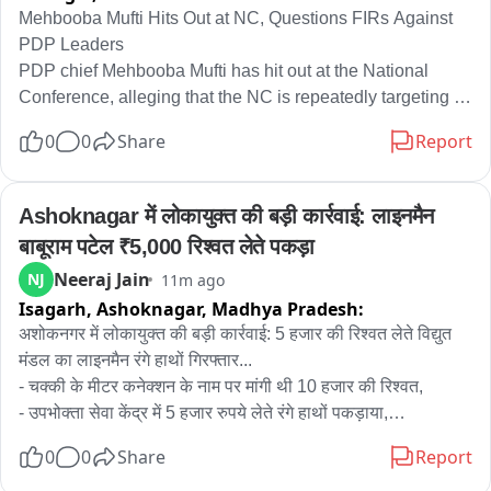
Mehbooba Mufti Hits Out at NC, Questions FIRs Against 
PDP Leaders

PDP chief Mehbooba Mufti has hit out at the National 
Conference, alleging that the NC is repeatedly targeting 
the PDP and attacking the party for raising public issues.

0
0
Share
Report
Mehbooba said police have registered FIRs against PDP 
leaders and workers without any valid reason. She 
Ashoknagar में लोकायुक्त की बड़ी कार्रवाई: लाइनमैन 
questioned the action and said the party would continue to 
बाबूराम पटेल ₹5,000 रिश्वत लेते पकड़ा
raise its voice.

Neeraj Jain
NJ
11m ago
Isagarh, Ashoknagar,
Madhya Pradesh:
Meanwhile, a large number of PDP supporters gathered 
outside the PDP headquarters in Srinagar in support of the 
अशोकनगर में लोकायुक्त की बड़ी कार्रवाई: 5 हजार की रिश्वत लेते विद्युत 
party leadership.

मंडल का लाइनमैन रंगे हाथों गिरफ्तार...

- चक्की के मीटर कनेक्शन के नाम पर मांगी थी 10 हजार की रिश्वत,

Mehbooba said her daughter and PDP leader Iltija Mufti 
- उपभोक्ता सेवा केंद्र में 5 हजार रुपये लेते रंगे हाथों पकड़ाया,

will visit Kothibagh Police Station in Srinagar, where she 
- लोकायुक्त ग्वालियर टीम की छापामार कार्रवाई,

0
0
Share
Report
will question the police regarding the FIR registered 
- आरोपी लाइनमैन बाबूराम पटेल गिरफ्तार,
