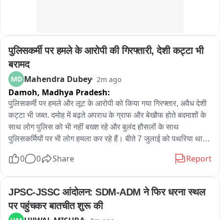
चुनाव से पहले सबसे बड़ा सवाल यही है कि कांग्रेस इन अंदरूनी मतभेदों को 
खत्म कर एकजुट होकर मैदान में उतर पाएगी या यह सियासी संदेश आगे भी 
चर्चा का विषय बने रहेंगे।
पुलिसकर्मी पर हमले के आरोपी की गिरफ्तारी, देशी कट्टा भी 
बरामद
Mahendra Dubey
MD
2m ago
Damoh,
Madhya Pradesh:
पुलिसकर्मी पर हमले और लूट के आरोपी को किया गया गिरफ्तार, अवैध देशी 
कट्टा भी जब्त. दमोह में बढ़ते अपराध के ग्राफ और बेखौफ होते बदमाशों के 
साथ लोग पुलिस को भी नहीं बख्श रहे और बुलंद हौसलों के साथ 
पुलिसकर्मियों पर भी लोग हमला कर रहे हैं। बीते 7 जुलाई को पथरिया थाना 
क्षेत्र के सूखा गांव से एक झगड़े की सूचना पर यहां डायल 112 की टीम 
0
0
Share
Report
पहुंची थी लेकिन खूबसिंह नाम के दबंग ने इस डायल112 की टीम पर ही 
हमला बोल कर पुलिस वाले का मोबाइल छीन लिया और भाग निकला। इस 
घटना ने पुलिस की काफी किरकिरी की और आरोपी की गिरफ्तारी पुलिस के 
JPSC-JSSC आंदोलन: SDM-ADM ने फिर धरना स्थल 
लिए चैलेंज थी, लगभग महीने भर बाद आखिरकार पथरिया पुलिस ने आरोपी 
पर पहुंचकर बातचीत शुरू की
को गिरफ्तार कर लिया और उसके पास से एक देशी कट्टा और कारतूस भी 