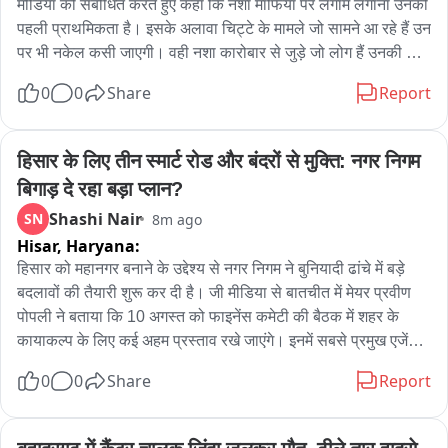
मीडिया को संबोधित करते हुए कहा कि नशा माफिया पर लगाम लगाना उनकी 
पहली प्राथमिकता है। इसके अलावा चिट्टे के मामले जो सामने आ रहे हैं उन 
पर भी नकेल कसी जाएगी। वही नशा कारोबार से जुड़े जो लोग हैं उनकी 
संपत्ति को भी जब्त करने का कार्य कुल्लू पुलिस की ओर से किया जाएगा। 
0
0
Share
Report
उन्होंने कहा कि अधिक मात्रा में कुल्लू घूमने के लिए पर्यटक भी पहुंचते है। 
ऐसे में टूरिस्ट फ्रेंडली पुलिसिंग कांसेप्ट को भी यहां पर लागू करने की दिशा 
में कदम उठाए जाएंगे। एसपी कुल्लू अभिषेक सेकर ने आज अपना पदभार 
हिसार के लिए तीन स्मार्ट रोड और बंदरों से मुक्ति: नगर निगम 
संभाल लिया है इस दौरान उन्होंने अपनी प्राथमिकताओं को भी मीडिया के 
बिगाड़ दे रहा बड़ा प्लान?
सामने रखा उन्होंने जानकारी देते हुए बताया कि कुल्लू जिला में नशा माफिया 
Shashi Nair
SN
8m ago
जैसे तत्वों पर कार्यवाही की जाएगी और जिला को भ्रष्टाचार मुक्त रखने के 
Hisar,
Haryana:
लिए प्रयास किया जाएगा।
हिसार को महानगर बनाने के उद्देश्य से नगर निगम ने बुनियादी ढांचे में बड़े 
बदलावों की तैयारी शुरू कर दी है। जी मीडिया से बातचीत में मेयर प्रवीण 
पोपली ने बताया कि 10 अगस्त को फाइनेंस कमेटी की बैठक में शहर के 
कायाकल्प के लिए कई अहम प्रस्ताव रखे जाएंगे। इनमें सबसे प्रमुख एजेंडा 
शहर को तीन 'स्मार्ट रोड' देना है, जिससे हिसार सुंदर दिखेगा और ट्रैफिक 
0
0
Share
Report
व्यवस्था भी सुचारू होगी।

वहीं, शहर में बंदरों के बढ़ते आतंक से मुक्ति दिलाने के लिए नगर निगम फिर से 
टेंडर जारी कर रहा है। मेयर ने बताया कि सख्त नियमों के कारण पहले कोई 