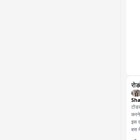
का श
मिलन
कार्
योजन
रोड
Sh
टोडर
करने
इस द
बस म
यात्