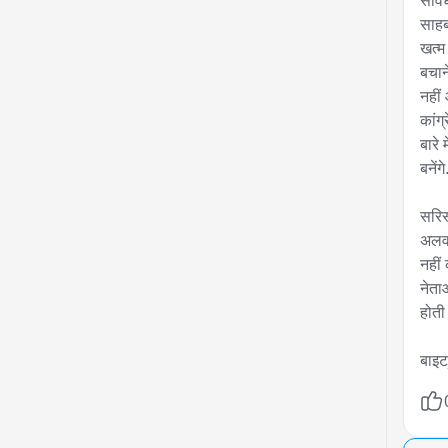
संवि
साहब
खत्म
बचाने
नहीं
कांग्
बारे 
बनेंगे.
सरिस
अलवर
नहीं 
नेता
होती
बाइट