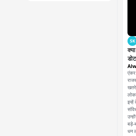
SK
क्य
डोट
Alw
एंकर
राजस
खतरे 
लोकत
इन्हे
संवि
उन्ह
बड़े-
धन ल