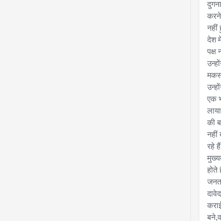
दुगन
करने
नहीं
देश 
पक्ष 
उन्ह
मकसद
उन्ह
एक भ
लाया
की बा
नहीं 
रहे ह
मुख्
होते
जनता
दावे
कराई
बने,व