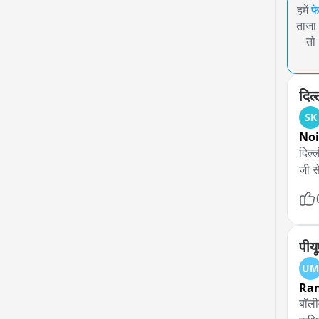
हमें
फ
ताजा 
तो
दिल्
SK
No
दिल्
जी स
पीयू
UM
Ran
बॉली