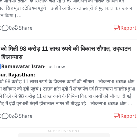
 अनियमितताओं के खिलाफ चल रहे छात्र आंदोलन को नैतिक समर्थन देने 
ल सिंह मुंडा स्टेडियम पहुंचे। उन्होंने आंदोलनरत छात्रों से मुलाकात कर उनका 
थन किया।

0
0
Share
Report
ौरान पीयूष मिश्रा ने अपने गीत के जरिए छात्रों का हौसला बढ़ाया और उन्हें 
ती के साथ अपने संघर्ष को जारी रखने की शुभकामना दी। उन्होंने छात्रों के 
लन के प्रति अपना नैतिक समर्थन जताया।
दी को मिली 98 करोड़ 11 लाख रुपये की विकास सौगात, उद्घाटन 
शिलान्यास
Ramawatar Isran
Just now
pur,
Rajasthan:
ी को 98 करोड़ 11 लाख रुपये के विकास कार्यों की सौगात। लोकसभा अध्यक्ष ओम 
ा शनिवार को बूंदी पहुंचे। टाउन हॉल बूंदी में लोकार्पण एवं शिलान्यास समारोह हुआ 
ें जिले को 98 करोड़ 11 लाख रुपये के विभिन्न विकास कार्यों की सौगात दी गई। 
ोह में बूंदी प्रभारी मंत्री हीरालाल नागर भी मौजूद रहे। लोकसभा अध्यक्ष ओम 
ा और प्रभारी मंत्री हीरालाल नागर ने संयुक्त रूप से विभिन्न विकास कार्यों का 
0
0
Share
Report
र्पण एवं शिलान्यास किया। फिर बिरला ने टाउन हॉल में जनसुनवाई की और ऊर्जा 
री नागर ने भी संबोधित किया। बिरला ने अधिकारियों को समय पर समस्याओं के 
ADVERTISEMENT
ान के निर्देश दिए। कार्यक्रम के दौरान बूंदी के विकास से जुड़ी कई परियोजनाओं 