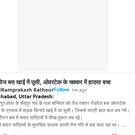
ुभारंभ हुआ, जिनसे आधारभूत सुविधाओं के विस्तार और आमजन को बेहतर सुविधाएं 
ा预计 है। टाउन हॉल में जनप्रतिनिधियों व अधिकारियों की मौजूदगी में विकास 
यों का लोकार्पण और शिलान्यास किया गया। इस अवसर पर बूंदी के विकास के लिए 
ाओं और परियोजनाओं को गति देने पर जोर दिया गया।
वेज बस खाई में घुसी, ओवरटेक के चक्कर में हादसा बचा
Ramprakash Rathour
1m ago
Follow
ahabad,
Uttar Pradesh:
पुर क्षेत्र के सैदपुर गांव के पास शनिवार को तेज रफ्तार रोडवेज बस ओवरटेक 
 के प्रयास में सड़क किनारे खाई में जा घुसी। जिससे यात्री बाल बाल बच गये। 
ौरान बस में सवार यात्रियों में चीख-पुकार मच गई। 

ें सवार यात्रियों के मुताबिक चालक काफी तेज गति से बस चला रहा था। 
रियों के अनुसार महिला कंडक्टर ने कई बार चालक से वाहन की रफ्तार कम करने 