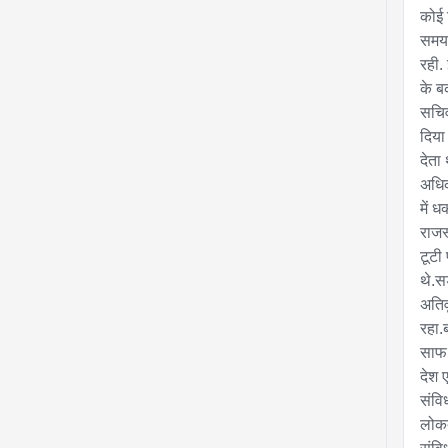
कोई न
समय व
रही.
के ब
सचिव
दिया
देता
अधिक
में ध
राजस्
टूटी 
थे.सड
अतिव
रहा.ब
साफ 
देश 
संवि
लोकतं