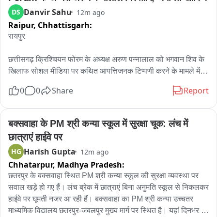
पाया।"
Danvir Sahu
DS
12m ago
Raipur,
Chhattisgarh:
रायपुर

छत्तीसगढ़ क्रिश्चियन फोरम के अध्यक्ष अरुण पन्नालाल को भगवान शिव के 
खिलाफ सोशल मीडिया पर कथित आपत्तिजनक टिप्पणी करने के मामले में 
रायपुर पुलिस ने गिरफ्तार कर न्यायालय में पेश किया।

0
0
Share
Report
सिविल लाइन थाने में दर्ज शिकायत और हिंदू संगठनों के भारी विरोध-प्रदर्शन 
के बाद यह कार्रवाई की गई। हिंदू देवी देवताओं पर आपत्तिजनक टिप्पणी 
करने वाले अरुण पन्नालाल को गिरफ्तार कर न्यायालय में किया गया पेश 
बक्सवाहा के PM श्री कन्या स्कूल में सुरक्षा चूक: लंच में 
जिसके बाद सीजीएम कोर्ट ने सुनाया फैसला, जमानत याचिका खारिज, 
छात्राएं हाईवे पर
बजरंग दल के हंगामे के बाद दर्ज किया गया था अपराध 14 दिनों की न्यायिक 
Harish Gupta
HG
12m ago
रिमांड पर लिया गया हिरासत में, सोशल मीडिया में डाला गया पोस्ट भी 
Chhatarpur,
Madhya Pradesh:
डिलीट करने किया गया निर्देशित।

छतरपुर के बक्सवाहा स्थित PM श्री कन्या स्कूल की सुरक्षा व्यवस्था पर 
आपको बता दें पुलिस ने पन्नालाल और गोयल के खिलाफ भारतीय न्याय 
सवाल खड़े हो गए हैं। लंच ब्रेक में छात्राएं बिना अनुमति स्कूल से निकलकर 
संहिता (BNS) की धारा 196, 299 और 352(2) के तहत मामला दर्ज किया 
हाईवे पर घूमती नजर आ रही हैं। बक्सवाहा का PM श्री कन्या उच्चतर 
है। अधिकारी के अनुसार, यह कार्रवाई विभिन्न समूहों के बीच शत्रुता को 
माध्यमिक विद्यालय छतरपुर-जबलपुर मुख्य मार्ग पर स्थित है। यहां दिनभर 