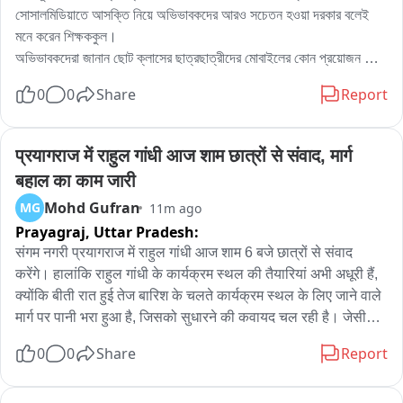
সোসালমিডিয়াতে আসক্তি নিয়ে অভিভাবকদের আরও সচেতন হওয়া দরকার বলেই 
মনে করেন শিক্ষককুল। 

অভিভাবকদেরা জানান ছোট ক্লাসের ছাত্রছাত্রীদের মোবাইলের কোন প্রয়োজন নেই 
, উচু ক্লাসের ছাত্রছাত্রীদের পড়াশোনার জন্য মোবাইল প্রয়োজন হয় তবে 
0
0
Share
Report
অভিভাবকদের সচেতন হয়ে লক্ষ্য রাখা প্রয়োজন সেই কী ভাবে মোবাইল ব্যবহার 
করছে। অনেক অভিভাবক করেন না। 

শিক্ষকেরা জানান স্কুলে মোবাইল নিয়ে আসা আইন গত নিষিদ্ধ। তার মাঝেও কেউ 
प्रयागराज में राहुल गांधी आज शाम छात्रों से संवाद, मार्ग 
আনেন। আমরা তা নিয়ে অভিভাবকদের হাতে তুলে দি। সুতরাং ছাত্রছাত্রীদের 
बहाल का काम जारी
মোবাইল ব্যবহার বা সোসাল মিডিয়া আসক্তি নিয়ে চিন্তিত অভিভাবককূল。
Mohd Gufran
MG
11m ago
Prayagraj,
Uttar Pradesh:
संगम नगरी प्रयागराज में राहुल गांधी आज शाम 6 बजे छात्रों से संवाद 
करेंगे। हालांकि राहुल गांधी के कार्यक्रम स्थल की तैयारियां अभी अधूरी हैं, 
क्योंकि बीती रात हुई तेज बारिश के चलते कार्यक्रम स्थल के लिए जाने वाले 
मार्ग पर पानी भरा हुआ है, जिसको सुधारने की कवायद चल रही है। जेसीबी 
लगाकर गिट्टी डालकर रास्ते को दुरुस्त किया जा रहा है। राहुल गांधी के 
0
0
Share
Report
छात्रों से संवाद कार्यक्रम में छात्रों के पहुंचने का सिलसिला भी शुरू हो गया 
है।
