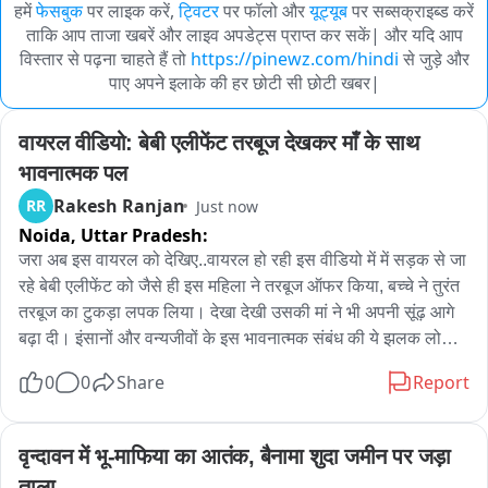
हमें
फेसबुक
पर लाइक करें,
ट्विटर
पर फॉलो और
यूट्यूब
पर सब्सक्राइब्ड करें
ताकि आप ताजा खबरें और लाइव अपडेट्स प्राप्त कर सकें| और यदि आप
विस्तार से पढ़ना चाहते हैं तो
https://pinewz.com/hindi
से जुड़े और
पाए अपने इलाके की हर छोटी सी छोटी खबर|
वायरल वीडियो: बेबी एलीफेंट तरबूज देखकर माँ के साथ 
भावनात्मक पल
Rakesh Ranjan
RR
Just now
Noida,
Uttar Pradesh:
जरा अब इस वायरल को देखिए..वायरल हो रही इस वीडियो में में सड़क से जा 
रहे बेबी एलीफेंट को जैसे ही इस महिला ने तरबूज ऑफर किया, बच्चे ने तुरंत 
तरबूज का टुकड़ा लपक लिया। देखा देखी उसकी मां ने भी अपनी सूंढ़ आगे 
बढ़ा दी। इंसानों और वन्यजीवों के इस भावनात्मक संबंध की ये झलक लोगों 
को लुभा रही है। वीडियो इंटरनेट पर लोगों का ध्यान खींच रहा है।

0
0
Share
Report
तरबूज पर लपटा बेबी ELEPHANT

वीडियो सोशल मीडिया पर वायरल
वृन्दावन में भू-माफिया का आतंक, बैनामा शुदा जमीन पर जड़ा 
ताला..