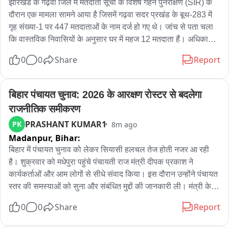
झारखंड के गढ़वा जिले में मतदाता सूची के विशेष गहन पुनरीक्षण (SIR) के 
दौरान एक मामला सामने आया है जिसमें गढ़वा सदर प्रखंड के बूथ-283 में 
गृह संख्या-1 पर 447 मतदाताओं के नाम दर्ज हो गए थे। जांच से पता चला 
कि वास्तविक निवासियों के अनुसार घर में महज 12 मतदाता हैं। अधिकारियों 
ने इसे तकनीकी त्रुटि बताया और सुधार के निर्देश दिए। SIR का मकसद 
0
0
Share
Report
ऐसी त्रुटियों को पहचानना है और दुरस्त करना है। शिकायत के बाद टीम 
मौके पर पहुंची और गृह संख्या-1 के निवासी के मुताबिक उनके घर में 12 
मतदाता हैं, 447 नहीं। BLO और सुपरवाइजर ने बताया कि मतदाता 
बिहार पंचायत चुनाव: 2026 के आरक्षण रोस्टर से बदलेगा 
पुनरीक्षण फॉर्म में गृह संख्या भरने का स्पष्ट प्रावधान नहीं है, इसलिए यह 
राजनीतिक समीकरण
त्रुटि कैसे हुई, इसकी जांच जारी है। 2024 के विधानसभा चुनाव के डेटा 
PRASHANT KUMAR1
PK
8m ago
2026 में ट्रांसफर हुआ था जिसमें गृह संख्या-1 अंकित थी, जबकि अभी सभी 
Madanpur,
Bihar:
घरों को नए सिरे से गृह संख्या आवंटित करने की प्रक्रिया पूरी नहीं हुई है। 
आगे ऐसी त्रुटियों को रोकने के लिए 4 सितंबर तक दावा-आपत्ति दर्ज कराने 
बिहार में पंचायत चुनाव को लेकर सियासी हलचल तेज होती नजर आ रही 
का मौका दिया गया है; आपत्तियों की जांच के बाद आवश्यक सुधार किया 
है। शुक्रवार को मधेपुरा पहुंचे पंचायती राज मंत्री दीपक प्रकाश ने 
जाएगा।
कार्यकर्ताओं और आम लोगों से सीधे संवाद किया। इस दौरान उन्होंने पंचायत 
स्तर की समस्याओं को सुना और संबंधित मुद्दों की जानकारी ली। मंत्री के 
दौरे के बाद शनिवार को मीडिया से बातचीत में पंचायत चुनाव को लेकर बड़ा 
0
0
Share
Report
अपडेट सामने आया। मंत्री दीपक प्रकाश ने संकेत दिया कि बिहार में 
पंचायत चुनाव निर्धारित समय पर कराने की तैयारी चल रही है। साथ ही वर्ष 