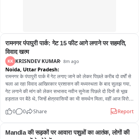
रात आठ बजे MP नगर थाने में हुई थी गुमशुदगी दर्ज

शुक्रवार शाम को 6:38 बजे घर के बगल के सरकारी क्वार्टर के रुम में छात्रा 
का मिला शव

रामनगर पंपापुरी पार्क: गेट 15 फीट आगे लगाने पर सहमति, 
छात्रा के दोस्तों और स्कूल के लोगों से पूछताछ जारी

विवाद खत्म
एमपी नगर थाना क्षेत्र का मामला
KRISNDEV KUMAR
KK
8m ago
Noida,
Uttar Pradesh:
रामनगर के पंपापुरी पार्क में गेट लगाए जाने को लेकर पिछले करीब दो वर्षों से 
चला आ रहा विवाद आखिरकार प्रशासन की मध्यस्थता के बाद सुलझ गया, 
गेट लगाने की मांग को लेकर सभासद नवीन सुनेजा पिछले दो दिनों से भूख 
हड़ताल पर बैठे थे, जिन्हें क्षेत्रवासियों का भी समर्थन मिला, वहीं आज विरोध 
कर रहे एक परिवार ने डीजल लेकर घर के अंदर खुद को बंद कर लिया, 
0
0
Share
Report
जिसके बाद मौके पर पुलिस और प्रशासन को पहुंचना पड़ा, करीब एक घंटे 
की समझाइश के बाद परिवार बाहर आया, इसके बाद दोनों पक्षों के बीच 
बातचीत हुई और गेट को निर्धारित स्थान से करीब 15 फीट आगे लगाने पर 
Mandla की सड़कों पर आवारा पशुओं का आतंक, लोगों की 
सहमति बन गई. रामनगर के पंपापुरी पार्क में गेट लगाए जाने को लेकर पिछले 