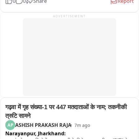
0
0
Share
Report
करेंगे। बता दें कि खूँटी जिले के गनालोया से प्रतिवर्ष खेती बारी समाप्त 
करके श्रावणी माह में जलाभिषेक करने देवघर हजारों लोग जाते हैं। वहीं इस 
ADVERTISEMENT
बार भी देवघर जाने का क्रम जारी है。
गढ़वा में गृह संख्या-1 पर 447 मतदाताओं के नाम; तकनीकी 
त्रुटि सामने
ASHISH PRAKASH RAJA
AP
7m ago
Narayanpur,
Jharkhand: