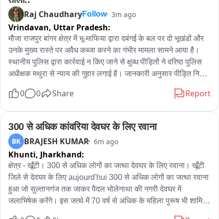
Raj Chaudhary
3m ago
Follow
Vrindavan,
Uttar Pradesh:
मौजा राजपुर बांगर क्षेत्र में भू-माफिया द्वारा दबंगई के बल पर दो भूखंडों और 
उनके मुख्य रास्ते पर अवैध कब्जा करने का गंभीर मामला सामने आया है। 
स्थानीय पुलिस द्वारा कार्रवाई न किए जाने से क्षुब्ध पीड़ितों ने वरिष्ठ पुलिस 
अधीक्षक मथुरा से न्याय की गुहार लगाई है। जानकारी अनुसार पीड़ित निर्मला 
देवी निवासी ज्ञानगुदड़ी, वृन्दावन और दिनेश कुमार निवासी झांसी ने एसएसपी 
0
0
Share
Report
को शिकायती पत्र देकर बताया कि उन्होंने 22 नवंबर 2018 को खसरा नंबर 
648 में पंजीकृत बैनामे के जरिए दो प्लॉट खरीदे थे। आरोप है कि मयूर विहार 
निवासी पोहप सिंह ने अपने साथियों के साथ मिलकर पीड़ितों के मुख्य रास्ते 
300 से अधिक कांवरिया देवघर के लिए रवाना
पर जबरन गेट और ताला लगाकर रास्ता अवरुद्ध कर दिया। विरोध करने पर 
BRAJESH KUMAR
BK
6m ago
आरोपियों ने पीड़ितों पर जानलेवा हमला किया और दोबारा जमीन पर कदम 
Khunti,
Jharkhand:
रखने पर जान से मारने की धमकी दी।पीड़ितों का कहना है कि 30 जुलाई 
क्षेत्र - खूँटी। 300 से अधिक लोगों का जत्था देवघर के लिए रवाना। खूँटी 
2026 को थाना कोतवाली वृन्दावन में लिखित शिकायत के बावजूद पुलिस ने 
जिले से देवघर के लिए aujourd'hui 300 से अधिक लोगों का जत्था रवाना 
कोई कार्रवाई नहीं की। पीड़ितों ने एसएसपी से मुकदमा दर्ज कर आरोपियों की 
हुआ जो सुल्तानगंज तक जाकर पैदल भोलेनाथा की नगरी देवघर में 
गिरफ्तारी और सुरक्षा की मांग की है।
जलाभिषेक करेंगे। इस जत्थे में 70 वर्ष से अधिक के महिला पुरूष भी शामिल 
हैं, जो 105 किमी तक कांवरिया बम के रूप में जल उठाकर पैदल यात्रा 