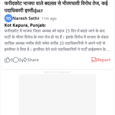
फरीदकोट भाजपा वाले बदलाव से भीतरघाती विरोध तेज, कई 
वॉक थ्रू... कार्यक्रम स्थल से
पदाधिकारी इस्तीфат
Naresh Sethi
NS
11m ago
Kot Kapura,
Punjab:
फरीदकोट में भाजपा जिला अध्यक्ष को महज 15 दिन में बदले जाने के बाद 
पार्टी के भीतर विरोध के स्वर तेज हो गए हैं। इसके विरोध में भाजपा के मंडल 
सादिक अध्यक्ष नसीब सेठी समेत करीब 10 पदाधिकारियों ने अपने पदों से 
इस्तीफा दे दिया है। इस्तीफा देने वाले पदाधिकारियों ने पार्टी हाईकमान के 
फैसले पर कड़ा एतराज जताते हुए प्रदेश संगठन महासचिव श्रीनिवासुलू पर 
0
0
Share
Report
तानाशाही रवैया अपनाने के आरोप लगाए हैं। जानकारी के अनुसार, प्रदेश 
भाजपा द्वारा पिछले माह गौरव कक्कड़ को दोबारा फरीदकोट का जिला अध्यक्ष 
ADVERTISEMENT
नियुक्त किया गया था। हालांकि, दोबारा जिला अध्यक्ष बनने के बाद गौरव 
कक्कड़ अभी अपनी जिला कार्यकारिणी का गठन भी नहीं कर पाए थे कि हाल 
ही में पार्टी ने उन्हें पद से हटा दिया। पार्टी ने उनकी जगह पूर्व मुख्यमंत्री 
कैप्टन अमरिंदर सिंह के करीबी माने जाने वाले संदीप सिंह सन्नी बराड़ को 
फरीदकोट भाजपा का नया जिला अध्यक्ष नियुक्त कर दिया गया। संदीप सिंह 
बराड़ की नियुक्ति के बाद पार्टी के अंदर विरोध सामने आने लगा है। इसी 
कड़ी में पूर्व जिलाध्यक्ष गौरव कक्कड़ के करीबी मंडल अध्यक्ष सादिक नसीब 