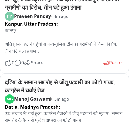
ग्रामीणों का विरोध, तीन घंटे हुआ हंगामा
Praveen Pandey
PP
4m ago
Kanpur,
Uttar Pradesh:
कानपुर

अतिक्रमण हटाने पहुंची राजस्व-पुलिस टीम का ग्रामीणों ने किया विरोध, 
तीन घंटे चला हंगामा

0
0
Share
Report
कानपुर। नरवल तहसील क्षेत्र के दीपापुर गांव में ग्राम समाज की जमीन से 
अतिक्रमण हटाने पहुंची राजस्व और पुलिस टीम को ग्रामीणों के विरोध का 
सामना करना पड़ा। कार्रवाई के दौरान कुछ महिलाएं और युवतियां हाथों में ईंट 
दतिया के सम्मान समारोह से जीतू पटवारी का फोटो गायब, 
लेकर जेसीबी के सामने खड़ी हो गईं। इस दौरान ग्रामीणों और टीम के बीच 
कांग्रेस में चर्चाएं तेज
जमकर नोकझोंक और गाली-गलौज हुई। करीब तीन घंटे तक विवाद की 
Manoj Goswami
MG
5m ago
स्थिति बनी रही।

Datia,
Madhya Pradesh:
मामला बढ़ने की सूचना पर तहसीलदार शालिनी सिंह और नरवल थाना 
एक सप्ताह भी नहीं हुआ, कांग्रेस नेताओं ने जीतू पटवारी को भुलाया! सम्मान 
प्रभारी अनिल कुमार सिंह पुलिस बल के साथ मौके पर पहुंचे। अधिकारियों 
समारोह के बैनर से प्रदेश अध्यक्ष का फोटो गायब

ने ग्रामीणों को समझाकर शांत कराया, जिसके बाद अतिक्रमण हटाने की 