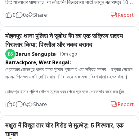
शिंदे यांच्यावर घाणाघात. या लोकांनी बिल्डरच्या नादी लागून महाराष्ट्र 10 
वर्ष मागे नेला आहे. माझं कोणत्या व्यक्तीशी वाद नाही मात्र जनतेला गृहीत 
0
0
Share
Report
धरून जनता सहन करेल असा समज ठेऊन कोणी नाटक करेल तर त्याच्या 
नाटकाचा तमाशा कसा आहे हे लोकांना दाखवायचं काम गणेश नाईक करेल.
मोहनपुर थाना पुलिस ने सुबोध गैंग का एक सक्रिय सदस्य 
गिरफ्तार किया; पिस्तौल और नकद बरामद
Barun Sengupta
BS
19m ago
Barrackpore,
West Bengal:
গ্রেফতার মোহনপুর থানার হাতে সুবোধ গ্যাংগের এক সক্রিয় সদস্য। উদ্ধার সেভেন 
এমএম পিস্তল একটি দেশি ওয়ান শাটার, সঙ্গে এক লক্ষ চব্বিশ হাজার ২৭০ টাকা। 

মোহনপুর থানার পুলিশ গোপন সূত্রে খবর পেয়ে দুজনকে গ্রেফতার করে জয় বিন্দ 
চৌধুরী এবং আফসার আলী। 

0
0
Share
Report
এরমধ্যে জয়বিন্দ চৌধুরী কুখ্যাত দুষ্কৃতী সুবোধ সিং গ্যাং এর লোক। 

তাদের জিজ্ঞাসাবাদ করে পুলিশ জানতে চেষ্টা করছে এত নগদ টাকা। এবং এই বন্দুক 
তাদের কাছে এলো কি করে। 

मथुरा में विद्युत तार चोर गिरोह से मुठभेड़; 5 गिरफ्तार, एक 
এবং সুবোধ সিং কি নতুন করে কোন বরাত দিয়েছিল যার জন্য এত টাকা এবং বন্দুক 
घायल
জড়ো করেছিল এই দুই দুষ্কৃতী।