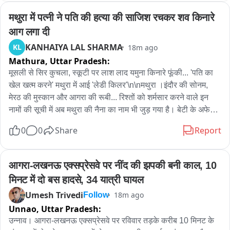
मथुरा में पत्नी ने पति की हत्या की साजिश रचकर शव किनारे 
आग लगा दी
KANHAIYA LAL SHARMA
KL
18m ago
Mathura,
Uttar Pradesh:
मूसली से सिर कुचला, स्कूटी पर लाश लाद यमुना किनारे फूंकी... 'पति का 
खेल खत्म करने' मथुरा में आई 'लेडी किलर'\n\nमथुरा ।इंदौर की सोनम, 
मेरठ की मुस्कान और आगरा की रूबी... रिश्तों को शर्मसार करने वाले इन 
नामों की सूची में अब मथुरा की नैना का नाम भी जुड़ गया है। बेटी के अफेयर 
में रोड़ा बने पति को रास्ते से हटाने के लिए पत्नी ने खौफनाक पटकथा 
0
0
Share
Report
लिखी। नशीला दूध पिलाया, लोहे की मूसली से सिर कुचला और फिर बेटी-
प्रेमी के साथ मिलकर लाश को स्कूटी पर ले जाकर यमुना के घाट पर फूंक 
दिया। तीन महीने तक चले इस सस्पेंस का ड्रामा आखिरकार खुल ही गया।
आगरा-लखनऊ एक्सप्रेसवे पर नींद की झपकी बनी काल, 10 
\n\n1. रात को विवाद, फिर 'जहरीला प्लान'\n\nमथुरा के जयसिंहपुरा (राधा 
मिनट में दो बस हादसे, 34 यात्री घायल
कृष्ण वाटिका) में रहने वाले मनोज सोनी का गुनाह सिर्फ इतना था कि वह 
Umesh Trivedi
18m ago
Follow
अपनी छोटी बेटी के प्रेम संबंधों का विरोध कर रहे थे। यह बात पत्नी नैना 
Unnao,
Uttar Pradesh:
और बेटी को इतनी नागवार गुजरी कि उन्होंने मनोज को हमेशा के लिए रास्ते 
उन्नाव। आगरा-लखनऊ एक्सप्रेसवे पर रविवार तड़के करीब 10 मिनट के 
से हटाने की साजिश रच डाली।\n18 अप्रैल की रात घर में विवाद हुआ। 