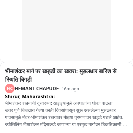
है। इसे लेकर कांग्रेस के अंदरूनी राजनीतिक समीकरणों को लेकर भी तरह-
तरह की चर्चाएं हो रही हैं।
भीमाशंकर मार्ग पर खड्डों का खतरा: मुसलधार बारिश से 
स्थिति बिगड़ी
HEMANT CHAPUDE
HC
16m ago
Shirur,
Maharashtra:
भीमाशंकर रस्त्याची दुरवस्था: खड्ड्यांमुळे अपघातांचा धोका वाढला

उत्तर पुणे जिल्ह्यात गेल्या काही दिवसांपासून सुरू असलेल्या मुसळधार 
पावसामुळे मंचर-भीमाशंकर रस्त्यावर मोठ्या प्रमाणावर खड्डे पडले आहेत. 
ज्योतिर्लिंग भीमाशंकर मंदिराकडे जाणाऱ्या या प्रमुख मार्गावर ठिकठिकाणी 
पाण्याचे डबके साचल्याने अपघातांचा मोठा धोका निर्माण झाला आहे.
