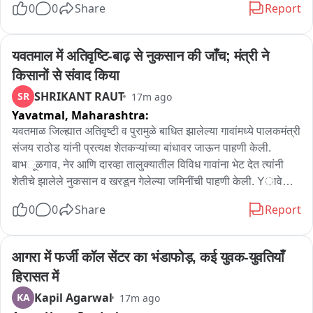
0
0
Share
Report
गेल्या काही दिवसांत या खड्ड्यांमुळे गाड्यांची धडक होऊन अपघात 
झाल्याच्या घटना घडल्या असून, स्थानिक नागरिक व भाविकांना मोठा 
मनस्ताप सहन करावा लागत आहे. पवित्र श्रावण महिना जवळ आल्याने 
यवतमाल में अतिवृष्‍टि-बाढ़ से नुकसान की जाँच; मंत्री ने 
देशभरातून लाखो भाविक दर्शनासाठी येण्याची शक्यता आहे. या पार्श्वभूमीवर, 
किसानों से संवाद किया
सार्वजनिक बांधकाम विभागाने तातडीने या रस्त्याची डागडुजी करून खड्डे 
SHRIKANT RAUT
SR
17m ago
बुजवावेत, अशी जोरदार मागणी प्रवाशांकडून केली जात आहे.
Yavatmal,
Maharashtra:
यवतमाळ जिल्ह्यात अतिवृष्टी व पुरामुळे बाधित झालेल्या गावांमध्ये पालकमंत्री 
संजय राठोड यांनी प्रत्यक्ष शेतकऱ्यांच्या बांधावर जाऊन पाहणी केली. 
बाभૂळगाव, नेर आणि दारव्हा तालुक्यातील विविध गावांना भेट देत त्यांनी 
शेतीचे झालेले नुकसान व खरडून गेलेल्या जमिनींची पाहणी केली. Yावेळी 
पालकमंत्र्यांनी शेतकऱ्यांशी संवाद साधून त्यांना धीर दिला. अतिवृष्टी व 
0
0
Share
Report
पुरामुळे झालेल्या नुकसानीचे पारदर्शकपणे सर्वेक्षण व पंचनामे तातडीने पूर्ण 
करून बाधितांची यादी गावात प्रसिद्ध करावी. सर्वेक्षणातून एकही 
नुकसानग्रस्त शेतकरी सुटणार नाही, याची दक्षता घ्यावी, असे स्पष्ट निर्देश 
आगरा में फर्जी कॉल सेंटर का भंडाफोड़, कई युवक-युवतियाँ 
पालकमंत्री संजय राठोड यांनी तहसीलदार व संबंधित अधिकाऱ्यांना दिले.
हिरासत में
Kapil Agarwal
KA
17m ago