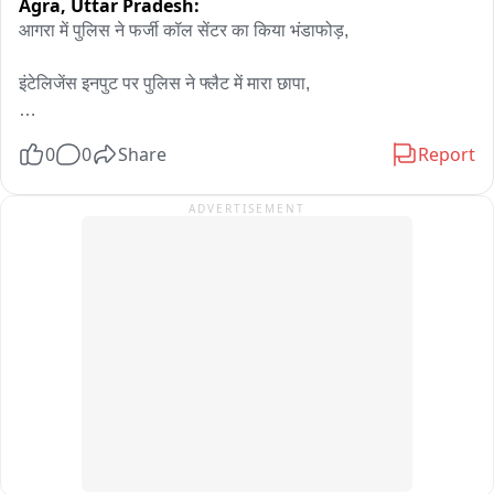
Agra,
Uttar Pradesh:
आगरा में पुलिस ने फर्जी कॉल सेंटर का किया भंडाफोड़,

इंटेलिजेंस इनपुट पर पुलिस ने फ्लैट में मारा छापा,

मौके से कई युवक-युवतियों को पुलिस ने हिरासत में लिया,

0
0
Share
Report
फ्लैट से बड़ी संख्या में मोबाइल फोन और सिम कार्ड बरामद,

ADVERTISEMENT
पुलिस हिरासत में लिए गए युवक-युवतियों से कर रही पूछताछ,

फ्लैट मालिक भी पुलिस की जांच के घेरे में आया,

फर्जी कॉल सेंटर के पीछे कौन, पुलिस खंगाल रही पूरा नेटवर्क,

ताजगंज थाना क्षेत्र के किराए के फ्लैट में चल रहा था खेल