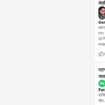
मंत
Go
महारा
प्र०
एवं न
मनका
देवीप
सांस
हुए।
पटन
जला
PK
Pa
ब्रे
मौत.