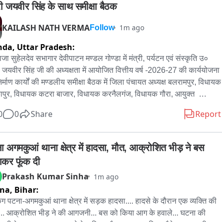
्री जयवीर सिंह के साथ समीक्षा बैठक
KAILASH NATH VERMA
1m ago
Follow
nda,
Uttar Pradesh:
जा सुहेलदेव सभागार देवीपाटन मण्डल गोण्डा में मंत्री, पर्यटन एवं संस्कृति उ० 
  जयवीर सिंह जी की अध्यक्षता में आयोजित वित्तीय वर्ष -2026-27 की कार्ययोजना 
िर्माण कार्यों की मण्डलीय समीक्षा बैठक में जिला पंचायत अध्यक्ष बलरामपुर, विधायक 
पुर, विधायक कटरा बाजार, विधायक करनैलगंज, विधायक गौरा, आयुक्त  
ाटन मण्डल, जिलाधिकारी , सांसद गोण्डा/केन्द्रीय विदेश राज्य मंत्री प्रतिनिधि, 
0
0
Share
Report
द कैसरगंज प्रतिनिधि तथा संबंधित विभाग के अधिकारीगण के साथ बैठक करते 
ा अगमकुआं थाना क्षेत्र में हादसा, मौत, आक्रोशित भीड़ ने बस 
कर फूंक दी
Prakash Kumar Sinha
1m ago
tna,
Bihar:
किंग पटना-अगमकुआं थाना क्षेत्र में सड़क हादसा.... हादसे के दौरान एक व्यक्ति की 
... आक्रोशित भीड़ ने की आगजनी... बस को किया आग के हवाले... घटना की 