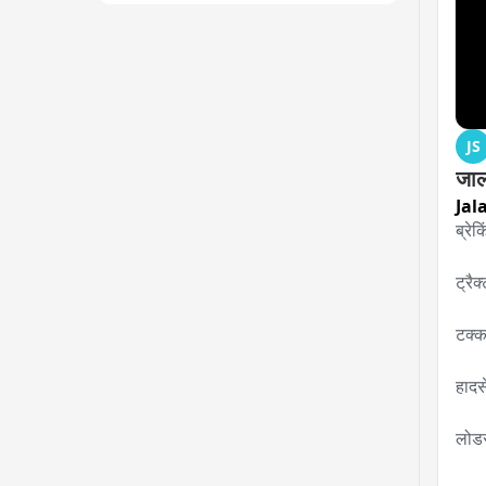
JS
जाल
Jal
ब्रेक
ट्रै
टक्कर
हादस
लोडर