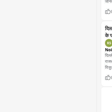
जानक
दिल
के 
KS
No
दिल्
राजध
विज़