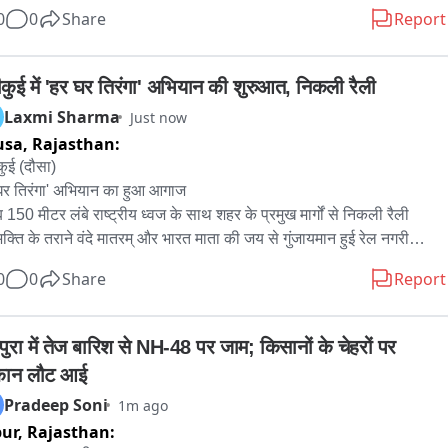
े तथा जल निकासी के लिए नालियों का निर्माण कराने की मांग की गई। ग्रामीणों ने 
0
0
Share
Report
ा कि क्षतिग्रस्त सड़कें, अंधेरे वाले मार्ग और जलभराव के कारण आमजन को 
ना परेशानियों का सामना करना पड़ रहा है। उन्होंने प्रशासन से संबंधित विभागों 
वश्यक निर्देश जारी कर जनहित में विकास कार्य जल्द शुरू कराने की मांग की。
दीकुई में 'हर घर तिरंगा' अभियान की शुरुआत, निकली रैली
Laxmi Sharma
Just now
usa,
Rajasthan:
कुई (दौसा)

घर तिरंगा' अभियान का हुआ आगाज

 150 मीटर लंबे राष्ट्रीय ध्वज के साथ शहर के प्रमुख मार्गों से निकली रैली

भक्ति के तराने वंदे मातरम् और भारत माता की जय से गुंजायमान हुई रेल नगरी

गांधी पार्क से शुरू होकर निर्माणाधीन रोडवेज बस स्टैंड तक पहुंची

0
0
Share
Report
क भागचंद सैनी टांकड़ा के नेतृत्व में निकली रैली में छात्रों, युवाओं और आमजन ने 
ढ़चढ़ कर लिया हिस्सा

के सामाजिक, धार्मिक, व्यापारिक सहित विभिन्न संगठनों ने किया पुष्प वर्षा कर 
पुरा में तेज बारिश से NH-48 पर जाम; किसानों के चेहरों पर 
त 

्कान लौट आई
पेय पदार्थ देकर तिरंगा रैली का कर रहे स्वागत 

Pradeep Soni
1m ago
कै पर जिला उपाध्यक्ष सोमेश विजय, नगर अध्यक्ष देवेन्द्र शर्मा, संतोष बडा़या, 
pur,
Rajasthan:
 भदौरिया 
