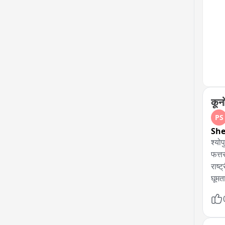
कूनो
PS
She
श्योपु
फत्त
राष्
घूमत
जिससे